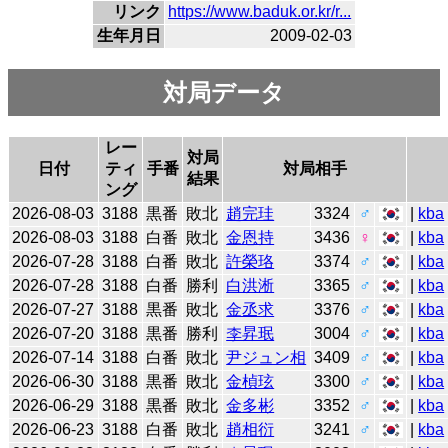
リンク
https://www.baduk.or.kr/r...
生年月日
2009-02-03
対局データ
レー
対局
日付
ティ
手番
対局相手
結果
ング
2026-08-03
3188
黒番
敗北
趙完珪
3324
♂
|
kba
2026-08-03
3188
白番
敗北
金恩持
3436
♀
|
kba
2026-07-28
3188
白番
敗北
許榮珞
3374
♂
|
kba
2026-07-28
3188
白番
勝利
白洪淅
3365
♂
|
kba
2026-07-27
3188
黒番
敗北
金丞求
3376
♂
|
kba
2026-07-20
3188
黒番
勝利
李昇珉
3004
♂
|
kba
2026-07-14
3188
白番
敗北
尹ジュン相
3409
♂
|
kba
2026-06-30
3188
黒番
敗北
金楨玹
3300
♂
|
kba
2026-06-29
3188
黒番
敗北
金多彬
3352
♂
|
kba
2026-06-23
3188
白番
敗北
趙相衍
3241
♂
|
kba