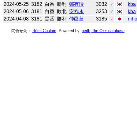
2024-05-25
3182
白番
勝利
鄭有珍
3032
♀
|
kba
2024-05-06
3181
白番
敗北
安祚永
3253
♂
|
kba
2024-04-08
3181
黒番
勝利
仲邑菫
3185
♀
|
niho
問合せ先：
Rémi Coulom
. Powered by
joedb, the C++ database
.