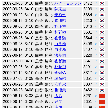
2009-10-03
3410
白番
敗北
パク・ヨンフン
3472
♂
2009-09-25
3410
白番
勝利
陳東奎
3199
♂
2009-09-22
3410
白番
敗北
安祚永
3384
♂
2009-09-18
3410
白番
敗北
崔明勲
3213
♂
2009-09-06
3410
白番
敗北
朴正祥
3343
♂
2009-08-28
3410
白番
勝利
朴廷桓
3501
♂
2009-08-26
3410
黒番
敗北
崔哲瀚
3544
♂
2009-08-23
3410
黒番
勝利
白洪淅
3408
♂
2009-08-17
3410
黒番
勝利
白洪淅
3407
♂
2009-08-14
3410
白番
勝利
洪基杓
3228
♂
2009-07-30
3410
黒番
勝利
崔哲瀚
3541
♂
2009-07-26
3410
黒番
勝利
朴時烈
3191
♂
2009-07-12
3410
白番
勝利
金炯佑
3317
♂
2009-07-03
3409
黒番
勝利
韓尚勲
3351
♂
2009-06-26
3409
黒番
敗北
安祚永
3387
♂
2009-06-23
3408
白番
敗北
趙漢乗
3462
♂
2009-06-17
3408
黒番
勝利
孟磊
3261
♂
2009-06-14
3408
白番
敗北
尹航
3351
♂
2009-06-13
3408
黒番
勝利
庄园
3109
♂