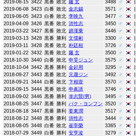
2019-06-15
3422
黒番
敗北
羅 玄
3488
♂
2019-06-08
3423
白番
敗北
金志錫
3571
♂
2019-06-05
3423
白番
敗北
李映九
3477
♂
2019-04-09
3426
黒番
敗北
洪性志
3450
♂
2019-03-22
3427
黒番
敗北
趙漢乗
3446
♂
2019-03-13
3428
黒番
勝利
文儒彬
3300
♂
2019-03-11
3428
黒番
敗北
朴廷桓
3726
♂
2019-01-22
3432
黒番
敗北
羅 玄
3500
♂
2018-10-30
3440
白番
敗北
申旻ジュン
3575
♂
2018-10-04
3442
黒番
勝利
金起用
3295
♂
2018-09-27
3443
黒番
敗北
元晟ジン
3492
♂
2018-09-21
3444
白番
敗北
卞相壹
3570
♂
2018-09-15
3444
黒番
敗北
申眞諝
3746
♂
2018-09-02
3446
黒番
勝利
李志賢(男)
3495
♂
2018-08-25
3447
黒番
勝利
パク・ヨンフン
3520
♂
2018-08-18
3447
黒番
勝利
姜東潤
3517
♂
2018-08-12
3448
黒番
勝利
洪性志
3444
♂
2018-08-05
3448
白番
敗北
崔宰榮
3365
♂
2018-07-29
3449
白番
勝利
安亨浚
3279
♂