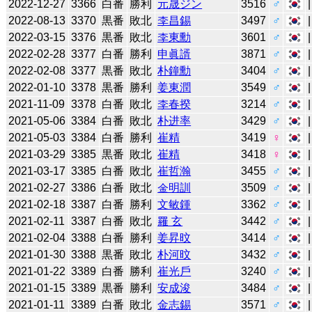
2022-12-27
3366
白番
勝利
元晟ジン
3516
♂
2022-08-13
3370
黒番
敗北
李昌錫
3497
♂
2022-03-15
3376
黒番
敗北
李東勳
3601
♂
2022-02-28
3377
白番
勝利
申眞諝
3871
♂
2022-02-08
3377
黒番
敗北
朴鐘勳
3404
♂
2022-01-10
3378
黒番
勝利
姜東潤
3549
♂
2021-11-09
3378
白番
敗北
李春揆
3214
♂
2021-05-06
3384
白番
敗北
朴进率
3429
♂
2021-05-03
3384
白番
勝利
崔精
3419
♀
2021-03-29
3385
黒番
敗北
崔精
3418
♀
2021-03-17
3385
白番
敗北
崔哲瀚
3455
♂
2021-02-27
3386
白番
敗北
金明訓
3509
♂
2021-02-18
3387
白番
勝利
文敏鍾
3362
♂
2021-02-11
3387
白番
敗北
羅 玄
3442
♂
2021-02-04
3388
白番
勝利
姜昇旼
3414
♂
2021-01-30
3388
黒番
敗北
朴河旼
3432
♂
2021-01-22
3389
白番
勝利
崔光戶
3240
♂
2021-01-15
3389
黒番
勝利
安成浚
3484
♂
2021-01-11
3389
白番
敗北
金志錫
3571
♂