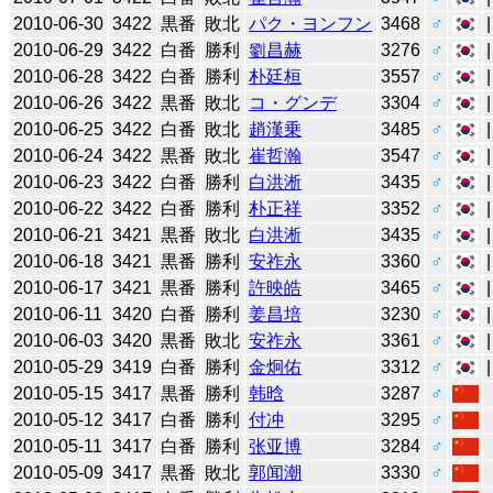
2010-06-30
3422
黒番
敗北
パク・ヨンフン
3468
♂
2010-06-29
3422
白番
勝利
劉昌赫
3276
♂
2010-06-28
3422
白番
勝利
朴廷桓
3557
♂
2010-06-26
3422
黒番
敗北
コ・グンデ
3304
♂
2010-06-25
3422
白番
敗北
趙漢乗
3485
♂
2010-06-24
3422
黒番
敗北
崔哲瀚
3547
♂
2010-06-23
3422
白番
勝利
白洪淅
3435
♂
2010-06-22
3422
白番
勝利
朴正祥
3352
♂
2010-06-21
3421
黒番
敗北
白洪淅
3435
♂
2010-06-18
3421
黒番
勝利
安祚永
3360
♂
2010-06-17
3421
黒番
勝利
許映皓
3465
♂
2010-06-11
3420
白番
勝利
姜昌培
3230
♂
2010-06-03
3420
黒番
敗北
安祚永
3361
♂
2010-05-29
3419
白番
勝利
金炯佑
3312
♂
2010-05-15
3417
黒番
勝利
韩晗
3287
♂
2010-05-12
3417
白番
勝利
付冲
3295
♂
2010-05-11
3417
白番
勝利
张亚博
3284
♂
2010-05-09
3417
黒番
敗北
郭闻潮
3330
♂