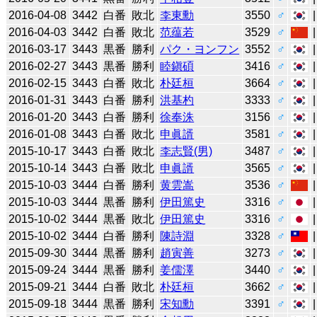
2016-04-08
3442
白番
敗北
李東勳
3550
♂
2016-04-03
3442
白番
敗北
范蕴若
3529
♂
2016-03-17
3443
黒番
勝利
パク・ヨンフン
3552
♂
2016-02-27
3443
黒番
勝利
睦鎭碩
3416
♂
2016-02-15
3443
白番
敗北
朴廷桓
3664
♂
2016-01-31
3443
白番
勝利
洪基杓
3333
♂
2016-01-20
3443
白番
勝利
徐奉洙
3156
♂
2016-01-08
3443
白番
敗北
申眞諝
3581
♂
2015-10-17
3443
白番
敗北
李志賢(男)
3487
♂
2015-10-14
3443
白番
敗北
申眞諝
3565
♂
2015-10-03
3444
白番
勝利
黄雲嵩
3536
♂
2015-10-03
3444
黒番
勝利
伊田篤史
3316
♂
2015-10-02
3444
黒番
敗北
伊田篤史
3316
♂
2015-10-02
3444
白番
勝利
陳詩淵
3328
♂
2015-09-30
3444
黒番
勝利
趙寅善
3273
♂
2015-09-24
3444
黒番
勝利
姜儒澤
3440
♂
2015-09-21
3444
白番
敗北
朴廷桓
3662
♂
2015-09-18
3444
黒番
勝利
宋知勳
3391
♂