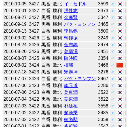
2010-10-05
3427
黒番
敗北
イ・セドル
3599
♂
2010-10-01
3427
白番
勝利
洪性志
3373
♂
2010-09-27
3427
黒番
勝利
金庭賢
3347
♂
2010-09-19
3427
黒番
勝利
パク・ヨンフン
3465
♂
2010-09-13
3427
白番
勝利
李昌鍋
3500
♂
2010-09-02
3426
白番
勝利
韓鐘振
3249
♂
2010-08-24
3426
黒番
勝利
金志錫
3474
♂
2010-08-20
3426
黒番
敗北
姜儒澤
3451
♂
2010-08-07
3425
白番
勝利
陳時暎
3354
♂
2010-08-02
3424
白番
敗北
檀嘯
3466
♂
2010-07-18
3423
黒番
勝利
宋泰坤
3276
♂
2010-07-07
3423
白番
敗北
パク・ヨンフン
3467
♂
2010-07-06
3423
白番
勝利
李元道
3286
♂
2010-07-06
3423
白番
敗北
姜東潤
3522
♂
2010-07-04
3422
黒番
敗北
姜東潤
3522
♂
2010-07-03
3422
黒番
勝利
朴廷桓
3558
♂
2010-07-02
3422
黒番
勝利
趙漢乗
3485
♂
2010-07-02
3422
白番
勝利
韓尚勲
3358
♂
2010-07-01
3422
白番
敗北
崔哲瀚
3547
♂