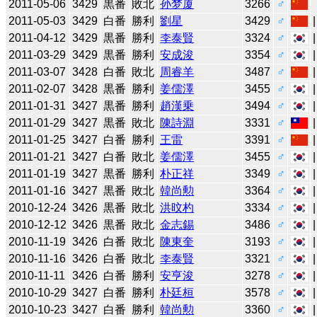
2011-05-06
3429
黒番
敗北
孙梦厦
3266
♂
2011-05-03
3429
白番
勝利
劉星
3429
♂
2011-04-12
3429
黒番
勝利
李泰賢
3324
♂
2011-03-29
3429
黒番
勝利
安成浚
3354
♂
2011-03-07
3428
白番
敗北
周睿羊
3487
♂
2011-02-07
3428
黒番
勝利
姜儒澤
3455
♂
2011-01-31
3427
黒番
勝利
趙漢乗
3494
♂
2011-01-29
3427
黒番
敗北
陳詩淵
3331
♂
2011-01-25
3427
白番
勝利
王雷
3391
♂
2011-01-21
3427
白番
敗北
姜儒澤
3455
♂
2011-01-19
3427
黒番
勝利
朴正祥
3349
♂
2011-01-16
3427
黒番
敗北
韓尚勲
3364
♂
2010-12-24
3426
黒番
敗北
洪旼杓
3334
♂
2010-12-12
3426
黒番
敗北
金志錫
3486
♂
2010-11-19
3426
白番
敗北
陳東奎
3193
♂
2010-11-16
3426
白番
敗北
李泰賢
3321
♂
2010-11-11
3426
白番
勝利
安亨浚
3278
♂
2010-10-29
3427
白番
勝利
朴廷桓
3578
♂
2010-10-23
3427
白番
勝利
韓尚勲
3360
♂