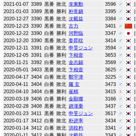
2021-01-07
3389
黒番
敗北
李東勳
3596
♂
2021-01-03
3389
黒番
勝利
朴常鎭
3395
♂
2020-12-27
3390
黒番
敗北
沈載益
3384
♂
2020-12-23
3390
黒番
敗北
古力
3401
♂
2020-12-22
3390
白番
勝利
河野臨
3347
♂
2020-12-20
3390
黒番
敗北
姜昇旼
3414
♂
2020-12-11
3391
白番
敗北
申旻ジュン
3594
♂
2020-12-05
3391
白番
勝利
卞相壹
3653
♂
2020-11-21
3392
白番
敗北
金志錫
3569
♂
2020-05-01
3403
黒番
敗北
卞相壹
3625
♂
2020-04-17
3404
白番
敗北
鄭宇津
3225
♂
2020-04-11
3404
白番
敗北
羅 玄
3473
♂
2020-04-10
3404
白番
勝利
崔精
3415
♀
2020-03-19
3406
白番
勝利
金顯燦
3166
♂
2020-02-28
3408
黒番
敗北
趙漢乗
3437
♂
2020-01-23
3411
黒番
敗北
申旻ジュン
3617
♂
2020-01-17
3412
白番
敗北
朴进率
3434
♂
2020-01-14
3412
白番
敗北
洪旼杓
3341
♂
2020-01-11
3412
白番
勝利
沈載益
3343
♂