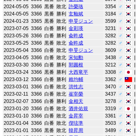
2024-05-05
3366
黒番
敗北
許榮珞
3354
♂
2024-05-05
3366
黒番
勝利
玄釉斌
3184
♂
2024-01-23
3365
黒番
敗北
申旻ジュン
3599
♂
2023-07-05
3366
白番
勝利
金彩瑛
3231
♀
2023-05-26
3366
白番
勝利
兪旿成
3282
♂
2023-05-25
3366
黒番
敗北
兪旿成
3282
♂
2023-05-04
3366
白番
敗北
申旻ジュン
3609
♂
2023-04-05
3366
白番
敗北
宋知勳
3438
♂
2023-03-30
3366
白番
勝利
郭圓根
3212
♂
2023-03-24
3366
黒番
勝利
大西竜平
3308
♂
2023-03-12
3366
白番
勝利
賴均輔
3362
♂
2023-03-01
3366
白番
敗北
洪性志
3470
♂
2023-02-11
3366
白番
敗北
崔宰榮
3437
♂
2023-02-07
3366
白番
勝利
金相天
3278
♂
2023-01-20
3366
白番
敗北
酒井佑規
3319
♂
2023-01-10
3366
白番
敗北
金昇宰
3361
♂
2023-01-04
3366
白番
敗北
偰玹準
3503
♂
2023-01-01
3366
黒番
敗北
韓昇周
3489
♂