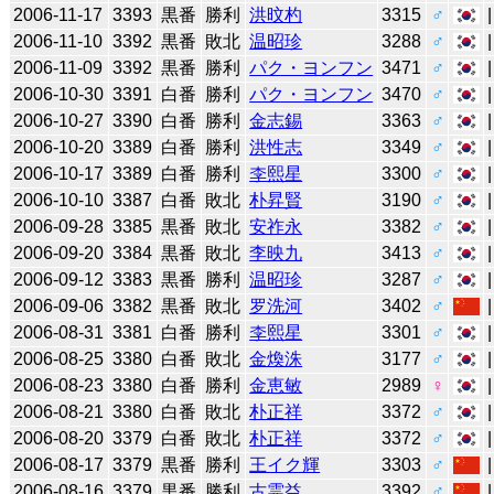
2006-11-17
3393
黒番
勝利
洪旼杓
3315
♂
2006-11-10
3392
黒番
敗北
温昭珍
3288
♂
2006-11-09
3392
黒番
勝利
パク・ヨンフン
3471
♂
2006-10-30
3391
白番
勝利
パク・ヨンフン
3470
♂
2006-10-27
3390
白番
勝利
金志錫
3363
♂
2006-10-20
3389
白番
勝利
洪性志
3349
♂
2006-10-17
3389
白番
勝利
李熙星
3300
♂
2006-10-10
3387
白番
敗北
朴昇賢
3190
♂
2006-09-28
3385
黒番
敗北
安祚永
3382
♂
2006-09-20
3384
黒番
敗北
李映九
3413
♂
2006-09-12
3383
黒番
勝利
温昭珍
3287
♂
2006-09-06
3382
黒番
敗北
罗洗河
3402
♂
2006-08-31
3381
白番
勝利
李熙星
3301
♂
2006-08-25
3380
白番
敗北
金煥洙
3177
♂
2006-08-23
3380
白番
勝利
金恵敏
2989
♀
2006-08-21
3380
白番
敗北
朴正祥
3372
♂
2006-08-20
3379
白番
敗北
朴正祥
3372
♂
2006-08-17
3379
黒番
勝利
王イク輝
3303
♂
2006-08-16
3379
黒番
勝利
古霊益
3392
♂