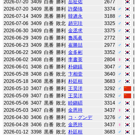
2026-07-20
3409
白番
勝利
岳祉佑
2677
2026-07-20
3409
黒番
勝利
許榮珞
3374
♂
2026-07-14
3409
黒番
勝利
韓遒永
3188
♂
2026-07-06
3409
白番
敗北
趙完珪
3325
♂
2026-06-30
3409
白番
勝利
金丞求
3375
♂
2026-06-29
3409
白番
勝利
魯禹眞
2772
2026-06-23
3409
黒番
勝利
崔勝喆
2977
♂
2026-06-22
3409
白番
勝利
金多彬
3352
♂
2026-06-02
3408
白番
勝利
李書英
2804
♀
2026-06-01
3408
白番
勝利
朴鎭鍈
3047
♂
2026-05-28
3408
白番
敗北
卞相壹
3640
♂
2026-05-18
3408
黒番
勝利
朴廷桓
3683
♂
2026-05-10
3407
白番
勝利
王昊洋
3292
♂
2026-05-09
3407
白番
勝利
王昊洋
3292
♂
2026-05-06
3407
黒番
敗北
睦鎭碩
3314
♂
2026-05-03
3407
白番
勝利
金恩持
3437
♀
2026-04-30
3406
白番
勝利
コ・グンデ
3276
♂
2026-04-28
3406
白番
敗北
金恩持
3437
♀
2026-01-12
3398
黒番
敗北
朴廷桓
3683
♂