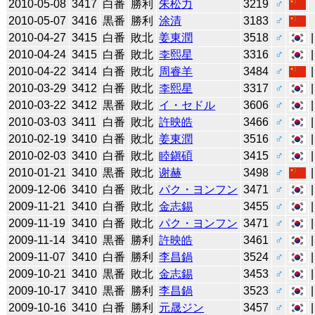
2010-05-08
3417
白番
勝利
朱松力
3219
♂
2010-05-07
3416
黒番
勝利
涂清
3183
♂
2010-04-27
3415
白番
敗北
姜東潤
3518
♂
2010-04-24
3415
白番
敗北
李熙星
3316
♂
2010-04-22
3414
白番
敗北
周睿羊
3484
♂
2010-03-29
3412
白番
敗北
李熙星
3317
♂
2010-03-22
3412
黒番
敗北
イ・セドル
3606
♂
2010-03-03
3411
白番
敗北
許映皓
3466
♂
2010-02-19
3410
白番
敗北
姜東潤
3516
♂
2010-02-03
3410
白番
敗北
睦鎭碩
3415
♂
2010-01-21
3410
黒番
敗北
谢赫
3498
♂
2009-12-06
3410
白番
敗北
パク・ヨンフン
3471
♂
2009-11-21
3410
白番
敗北
金志錫
3455
♂
2009-11-19
3410
白番
敗北
パク・ヨンフン
3471
♂
2009-11-14
3410
黒番
勝利
許映皓
3461
♂
2009-11-07
3410
白番
勝利
李昌鍋
3524
♂
2009-10-21
3410
黒番
敗北
金志錫
3453
♂
2009-10-17
3410
黒番
勝利
李昌鍋
3523
♂
2009-10-16
3410
白番
勝利
元晟ジン
3457
♂