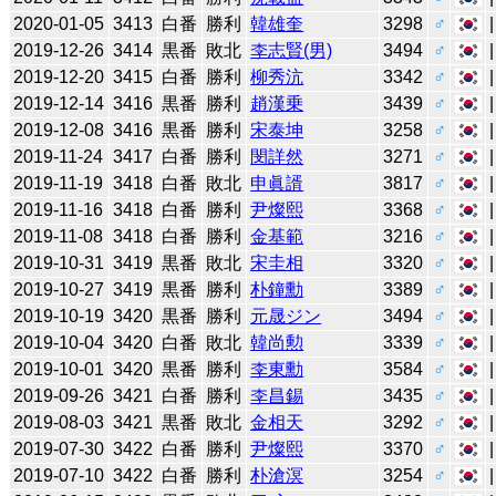
2020-01-05
3413
白番
勝利
韓雄奎
3298
♂
2019-12-26
3414
黒番
敗北
李志賢(男)
3494
♂
2019-12-20
3415
白番
勝利
柳秀沆
3342
♂
2019-12-14
3416
黒番
勝利
趙漢乗
3439
♂
2019-12-08
3416
黒番
勝利
宋泰坤
3258
♂
2019-11-24
3417
白番
勝利
閔詳然
3271
♂
2019-11-19
3418
白番
敗北
申眞諝
3817
♂
2019-11-16
3418
白番
勝利
尹燦熙
3368
♂
2019-11-08
3418
白番
勝利
金基範
3216
♂
2019-10-31
3419
黒番
敗北
宋圭相
3320
♂
2019-10-27
3419
黒番
勝利
朴鐘勳
3389
♂
2019-10-19
3420
黒番
勝利
元晟ジン
3494
♂
2019-10-04
3420
白番
敗北
韓尚勲
3339
♂
2019-10-01
3420
黒番
勝利
李東勳
3584
♂
2019-09-26
3421
白番
勝利
李昌錫
3435
♂
2019-08-03
3421
黒番
敗北
金相天
3292
♂
2019-07-30
3422
白番
勝利
尹燦熙
3370
♂
2019-07-10
3422
白番
勝利
朴滄溟
3254
♂