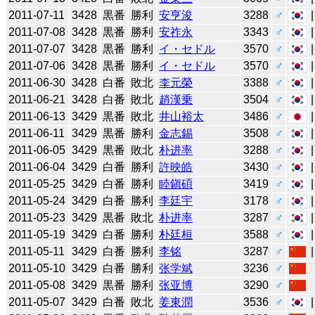
2011-07-11
3428
黒番
勝利
安亨浚
3288
♂
2011-07-08
3428
黒番
勝利
安祚永
3343
♂
2011-07-07
3428
黒番
勝利
イ・セドル
3570
♂
2011-07-06
3428
黒番
勝利
イ・セドル
3570
♂
2011-06-30
3428
白番
敗北
李元榮
3388
♂
2011-06-21
3428
白番
敗北
趙漢乗
3504
♂
2011-06-13
3429
黒番
敗北
井山裕太
3486
♂
2011-06-11
3429
黒番
勝利
金志錫
3508
♂
2011-06-05
3429
黒番
敗北
朴进率
3288
♂
2011-06-04
3429
白番
勝利
許映皓
3430
♂
2011-05-25
3429
白番
勝利
睦鎭碩
3419
♂
2011-05-24
3429
白番
勝利
李廷宇
3178
♂
2011-05-23
3429
黒番
敗北
朴进率
3287
♂
2011-05-19
3429
白番
勝利
朴廷桓
3588
♂
2011-05-11
3429
白番
勝利
李铭
3287
♂
2011-05-10
3429
白番
勝利
张学斌
3236
♂
2011-05-08
3429
黒番
勝利
张亚博
3290
♂
2011-05-07
3429
白番
敗北
姜東潤
3536
♂