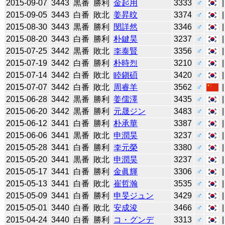
2015-09-07
3443
黒番
勝利
金起用
3333
♂
2015-09-05
3443
白番
敗北
姜昇旼
3374
♂
2015-08-30
3443
黒番
勝利
閔詳然
3346
♂
2015-08-20
3443
白番
勝利
朴鍵昊
3237
♂
2015-07-25
3442
黒番
敗北
李泰賢
3356
♂
2015-07-19
3442
白番
勝利
朴時烈
3210
♂
2015-07-14
3442
白番
敗北
睦鎭碩
3420
♂
2015-07-07
3442
白番
敗北
周睿羊
3562
♂
2015-06-28
3442
黒番
勝利
姜儒澤
3435
♂
2015-06-20
3442
黒番
勝利
元晟ジン
3483
♂
2015-06-12
3441
白番
勝利
朴承華
3387
♂
2015-06-06
3441
黒番
敗北
申潤昊
3237
♂
2015-05-28
3441
白番
勝利
李元榮
3380
♂
2015-05-20
3441
黒番
敗北
申潤昊
3237
♂
2015-05-17
3441
白番
勝利
金眞輝
3306
♂
2015-05-13
3441
白番
敗北
崔哲瀚
3535
♂
2015-05-09
3441
白番
勝利
申旻ジュン
3429
♂
2015-05-01
3440
白番
敗北
安成浚
3466
♂
2015-04-24
3440
白番
勝利
コ・グンデ
3313
♂