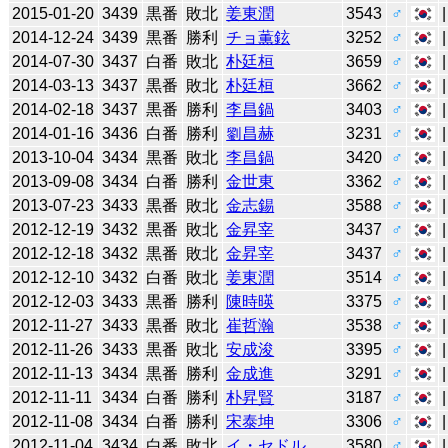
2015-01-20
3439
黒番
敗北
姜東潤
3543
♂
2014-12-24
3439
黒番
勝利
チョ薫鉉
3252
♂
2014-07-30
3437
白番
敗北
朴廷桓
3659
♂
2014-03-13
3437
黒番
敗北
朴廷桓
3662
♂
2014-02-18
3437
黒番
勝利
李昌鍋
3403
♂
2014-01-16
3436
白番
勝利
劉昌赫
3231
♂
2013-10-04
3434
黒番
敗北
李昌鍋
3420
♂
2013-09-08
3434
白番
勝利
金世東
3362
♂
2013-07-23
3433
黒番
敗北
金志錫
3588
♂
2012-12-19
3432
黒番
敗北
金昇宰
3437
♂
2012-12-18
3432
黒番
敗北
金昇宰
3437
♂
2012-12-10
3432
白番
敗北
姜東潤
3514
♂
2012-12-03
3433
黒番
勝利
陳時暎
3375
♂
2012-11-27
3433
黒番
敗北
崔哲瀚
3538
♂
2012-11-26
3433
黒番
敗北
安成浚
3395
♂
2012-11-13
3434
黒番
勝利
金成進
3291
♂
2012-11-11
3434
白番
勝利
朴昇賢
3187
♂
2012-11-08
3434
白番
勝利
宋泰坤
3306
♂
2012-11-04
3434
白番
敗北
イ・セドル
3580
♂