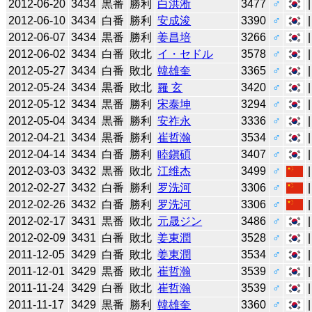
2012-06-20
3434
黒番
勝利
白洪淅
3477
♂
2012-06-10
3434
白番
勝利
安成浚
3390
♂
2012-06-07
3434
黒番
勝利
姜昌培
3266
♂
2012-06-02
3434
白番
敗北
イ・セドル
3578
♂
2012-05-27
3434
白番
敗北
韓雄奎
3365
♂
2012-05-24
3434
黒番
敗北
羅 玄
3420
♂
2012-05-12
3434
黒番
勝利
宋泰坤
3294
♂
2012-05-04
3434
黒番
勝利
安祚永
3336
♂
2012-04-21
3434
黒番
勝利
崔哲瀚
3534
♂
2012-04-14
3434
白番
勝利
睦鎭碩
3407
♂
2012-03-03
3432
黒番
敗北
江维杰
3499
♂
2012-02-27
3432
白番
勝利
罗洗河
3306
♂
2012-02-26
3432
白番
勝利
罗洗河
3306
♂
2012-02-17
3431
黒番
敗北
元晟ジン
3486
♂
2012-02-09
3431
白番
敗北
姜東潤
3528
♂
2011-12-05
3429
白番
敗北
姜東潤
3534
♂
2011-12-01
3429
黒番
敗北
崔哲瀚
3539
♂
2011-11-24
3429
白番
敗北
崔哲瀚
3539
♂
2011-11-17
3429
黒番
勝利
韓雄奎
3360
♂