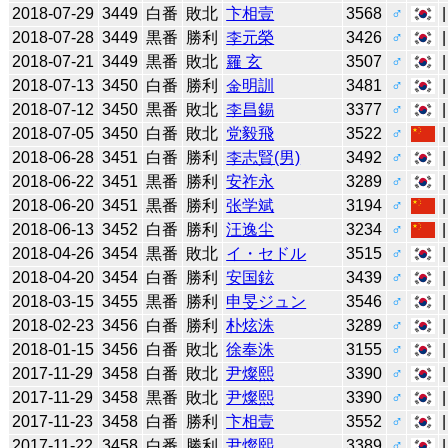
2018-07-29
3449
白番
敗北
卞相壹
3568
♂
2018-07-28
3449
黒番
勝利
李元榮
3426
♂
2018-07-21
3449
黒番
敗北
羅 玄
3507
♂
2018-07-13
3450
白番
勝利
金明訓
3481
♂
2018-07-12
3450
黒番
敗北
李昌錫
3377
♂
2018-07-05
3450
白番
敗北
党毅飛
3522
♂
2018-06-28
3451
白番
勝利
李志賢(男)
3492
♂
2018-06-22
3451
黒番
勝利
安祚永
3289
♂
2018-06-20
3451
黒番
勝利
张学斌
3194
♂
2018-06-13
3452
白番
勝利
汪逸尘
3234
♂
2018-04-26
3454
黒番
敗北
イ・セドル
3515
♂
2018-04-20
3454
白番
勝利
安国鉉
3439
♂
2018-03-15
3455
黒番
勝利
申旻ジュン
3546
♂
2018-02-23
3456
白番
勝利
朴炫洙
3289
♂
2018-01-15
3456
白番
敗北
徐奉洙
3155
♂
2017-11-29
3458
白番
敗北
尹燦熙
3390
♂
2017-11-29
3458
黒番
敗北
尹燦熙
3390
♂
2017-11-23
3458
白番
勝利
卞相壹
3552
♂
2017-11-22
3458
白番
勝利
尹燦熙
3389
♂