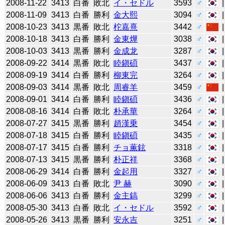
2008-11-22
3413
白番
敗北
イ・セドル
3593
♂
2008-11-09
3413
白番
勝利
金大熙
3094
♂
2008-10-23
3413
黒番
敗北
柁嘉熹
3442
♂
2008-10-18
3413
白番
勝利
金東燁
3038
♂
2008-10-03
3413
黒番
勝利
金成龙
3287
♂
2008-09-22
3414
黒番
敗北
睦鎭碩
3437
♂
2008-09-19
3414
白番
勝利
柳東完
3264
♂
2008-09-03
3414
黒番
敗北
周睿羊
3459
♂
2008-09-01
3414
白番
勝利
睦鎭碩
3436
♂
2008-08-16
3414
白番
敗北
朴承華
3264
♂
2008-07-27
3415
黒番
勝利
趙漢乗
3454
♂
2008-07-18
3415
白番
勝利
睦鎭碩
3435
♂
2008-07-17
3415
白番
勝利
チョ薫鉉
3318
♂
2008-07-13
3415
黒番
勝利
朴正祥
3368
♂
2008-06-29
3414
白番
勝利
金起用
3327
♂
2008-06-09
3413
白番
敗北
尹 赫
3090
♂
2008-06-06
3413
白番
勝利
金主鎬
3299
♂
2008-05-30
3413
白番
敗北
イ・セドル
3592
♂
2008-05-26
3413
黒番
勝利
安永吉
3251
♂