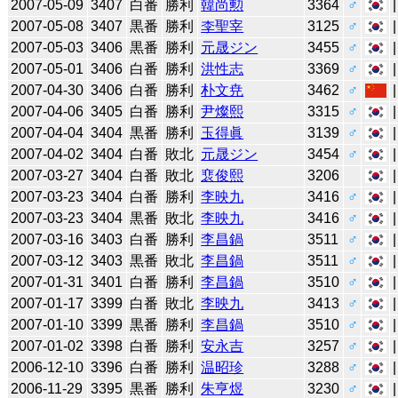
2007-05-09
3407
白番
勝利
韓尚勲
3364
♂
2007-05-08
3407
黒番
勝利
李聖宰
3125
♂
2007-05-03
3406
黒番
勝利
元晟ジン
3455
♂
2007-05-01
3406
白番
勝利
洪性志
3369
♂
2007-04-30
3406
白番
勝利
朴文尭
3462
♂
2007-04-06
3405
白番
勝利
尹燦熙
3315
♂
2007-04-04
3404
黒番
勝利
玉得眞
3139
♂
2007-04-02
3404
白番
敗北
元晟ジン
3454
♂
2007-03-27
3404
白番
敗北
裵俊熙
3206
2007-03-23
3404
白番
勝利
李映九
3416
♂
2007-03-23
3404
黒番
敗北
李映九
3416
♂
2007-03-16
3403
白番
勝利
李昌鍋
3511
♂
2007-03-12
3403
黒番
敗北
李昌鍋
3511
♂
2007-01-31
3401
白番
勝利
李昌鍋
3510
♂
2007-01-17
3399
白番
敗北
李映九
3413
♂
2007-01-10
3399
黒番
勝利
李昌鍋
3510
♂
2007-01-02
3398
白番
勝利
安永吉
3257
♂
2006-12-10
3396
白番
勝利
温昭珍
3288
♂
2006-11-29
3395
黒番
勝利
朱亨煜
3230
♂