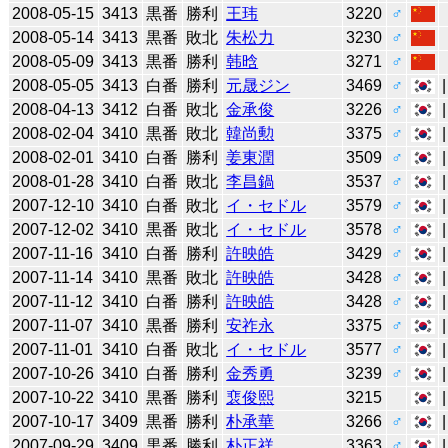
2008-05-15
3413
黒番
勝利
王玮
3220
♂
2008-05-14
3413
黒番
敗北
朱松力
3230
♂
2008-05-09
3413
黒番
勝利
韩晗
3271
♂
2008-05-05
3413
白番
勝利
元晟ジン
3469
♂
2008-04-13
3412
白番
敗北
金承俊
3226
♂
2008-02-04
3410
黒番
敗北
韓尚勲
3375
♂
2008-02-01
3410
白番
勝利
姜東潤
3509
♂
2008-01-28
3410
白番
敗北
李昌鍋
3537
♂
2007-12-10
3410
白番
敗北
イ・セドル
3579
♂
2007-12-02
3410
黒番
敗北
イ・セドル
3578
♂
2007-11-16
3410
白番
勝利
許映皓
3429
♂
2007-11-14
3410
黒番
敗北
許映皓
3428
♂
2007-11-12
3410
白番
勝利
許映皓
3428
♂
2007-11-07
3410
黒番
勝利
安祚永
3375
♂
2007-11-01
3410
白番
敗北
イ・セドル
3577
♂
2007-10-26
3410
白番
勝利
金秀勇
3239
♂
2007-10-22
3410
黒番
勝利
裵俊熙
3215
2007-10-17
3409
黒番
勝利
朴承華
3266
♂
2007-09-29
3409
黒番
勝利
朴正祥
3363
♂