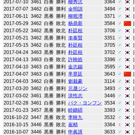
2017-07-10
3461
白番
勝利
柳秀沆
3364
♂
2017-07-07
3462
白番
勝利
金明訓
3494
♂
2017-06-11
3462
黒番
勝利
柳珉瀅
3371
♂
2017-05-29
3462
白番
敗北
杨鼎新
3584
♂
2017-05-22
3462
黒番
敗北
朴廷桓
3706
♂
2017-05-21
3462
黒番
勝利
李泰賢
3351
♂
2017-05-15
3462
白番
敗北
朴廷桓
3705
♂
2017-04-24
3463
黒番
勝利
朴廷桓
3702
♂
2017-04-13
3463
白番
敗北
許映皓
3396
♂
2017-04-10
3463
白番
勝利
金志錫
3595
♂
2017-04-07
3463
白番
勝利
芈昱廷
3643
♂
2017-04-03
3462
白番
勝利
劉栽豪
3114
♂
2017-03-20
3462
白番
勝利
元晟ジン
3493
♂
2017-03-02
3461
黒番
勝利
洪性志
3446
♂
2017-02-28
3461
白番
勝利
パク・ヨンフン
3534
♂
2017-01-23
3457
黒番
勝利
睦鎭碩
3393
♂
2016-10-22
3447
黒番
敗北
李映九
3532
♂
2016-10-15
3446
黒番
敗北
崔精
3364
♀
2016-10-07
3446
黒番
勝利
申眞諝
3633
♂