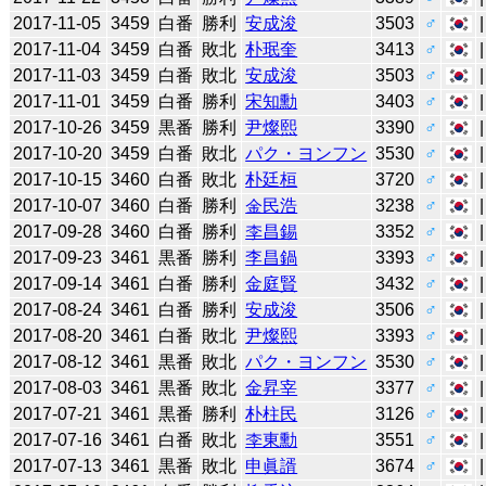
2017-11-05
3459
白番
勝利
安成浚
3503
♂
2017-11-04
3459
白番
敗北
朴珉奎
3413
♂
2017-11-03
3459
白番
敗北
安成浚
3503
♂
2017-11-01
3459
白番
勝利
宋知勳
3403
♂
2017-10-26
3459
黒番
勝利
尹燦熙
3390
♂
2017-10-20
3459
白番
敗北
パク・ヨンフン
3530
♂
2017-10-15
3460
白番
敗北
朴廷桓
3720
♂
2017-10-07
3460
白番
勝利
金民浩
3238
♂
2017-09-28
3460
白番
勝利
李昌錫
3352
♂
2017-09-23
3461
黒番
勝利
李昌鍋
3393
♂
2017-09-14
3461
白番
勝利
金庭賢
3432
♂
2017-08-24
3461
白番
勝利
安成浚
3506
♂
2017-08-20
3461
白番
敗北
尹燦熙
3393
♂
2017-08-12
3461
黒番
敗北
パク・ヨンフン
3530
♂
2017-08-03
3461
黒番
敗北
金昇宰
3377
♂
2017-07-21
3461
黒番
勝利
朴柱民
3126
♂
2017-07-16
3461
白番
敗北
李東勳
3551
♂
2017-07-13
3461
黒番
敗北
申眞諝
3674
♂