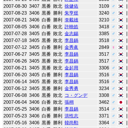
2007-08-30
3407
黒番
敗北
徐健佑
3109
♂
2007-08-23
3406
黒番
勝利
朱亨煜
3240
♂
2007-08-21
3406
白番
勝利
李載雄
3210
♂
2007-08-05
3406
白番
敗北
許映皓
3418
♂
2007-07-28
3405
白番
敗北
金志錫
3385
♂
2007-07-18
3405
黒番
敗北
李昌鍋
3518
♂
2007-07-12
3405
白番
勝利
金秀眞
2849
♀
2007-06-27
3405
黒番
敗北
李昌鍋
3517
♂
2007-06-26
3405
黒番
敗北
李昌鍋
3517
♂
2007-06-21
3405
黒番
敗北
金起用
3306
♂
2007-06-20
3405
白番
勝利
李昌鍋
3516
♂
2007-06-14
3405
黒番
敗北
李昌鍋
3516
♂
2007-06-12
3405
黒番
勝利
金秀勇
3234
♂
2007-06-08
3406
黒番
敗北
コ・グンデ
3308
♂
2007-06-04
3406
白番
敗北
張栩
3462
♂
2007-05-25
3406
白番
勝利
李昌鍋
3514
♂
2007-05-23
3406
白番
勝利
洪性志
3371
♂
2007-05-16
3406
黒番
勝利
韓尚勲
3364
♂