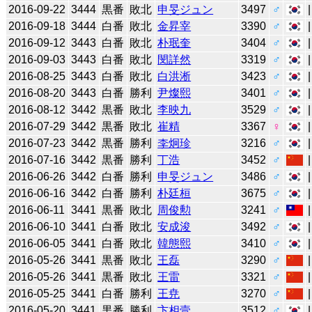
2016-09-22
3444
黒番
敗北
申旻ジュン
3497
♂
2016-09-18
3444
白番
敗北
金昇宰
3390
♂
2016-09-12
3443
白番
敗北
朴珉奎
3404
♂
2016-09-03
3443
白番
敗北
閔詳然
3319
♂
2016-08-25
3443
白番
敗北
白洪淅
3423
♂
2016-08-20
3443
白番
勝利
尹燦熙
3401
♂
2016-08-12
3442
黒番
敗北
李映九
3529
♂
2016-07-29
3442
黒番
敗北
崔精
3367
♀
2016-07-23
3442
黒番
勝利
李炯珍
3216
♂
2016-07-16
3442
黒番
勝利
丁浩
3452
♂
2016-06-26
3442
白番
勝利
申旻ジュン
3486
♂
2016-06-16
3442
白番
勝利
朴廷桓
3675
♂
2016-06-11
3441
黒番
敗北
周俊勲
3241
♂
2016-06-10
3441
白番
敗北
安成浚
3492
♂
2016-06-05
3441
白番
敗北
韓態熙
3410
♂
2016-05-26
3441
黒番
敗北
王磊
3290
♂
2016-05-26
3441
黒番
敗北
王雷
3321
♂
2016-05-25
3441
白番
勝利
王尭
3270
♂
2016-05-20
3441
黒番
勝利
卞相壹
3512
♂