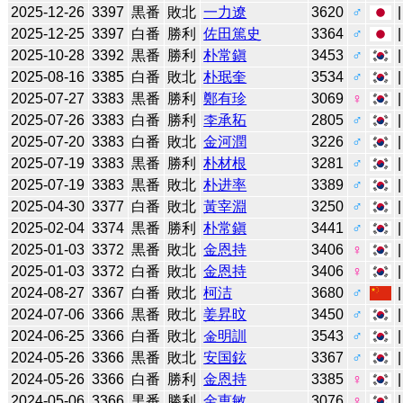
2025-12-26
3397
黒番
敗北
一力遼
3620
♂
2025-12-25
3397
白番
勝利
佐田篤史
3364
♂
2025-10-28
3392
黒番
勝利
朴常鎭
3453
♂
2025-08-16
3385
白番
敗北
朴珉奎
3534
♂
2025-07-27
3383
黒番
勝利
鄭有珍
3069
♀
2025-07-26
3383
白番
勝利
李承䄷
2805
♂
2025-07-20
3383
白番
敗北
金河潤
3226
♂
2025-07-19
3383
黒番
勝利
朴材根
3281
♂
2025-07-19
3383
黒番
敗北
朴进率
3389
♂
2025-04-30
3377
白番
敗北
黃宰淵
3250
♂
2025-02-04
3374
黒番
勝利
朴常鎭
3441
♂
2025-01-03
3372
黒番
敗北
金恩持
3406
♀
2025-01-03
3372
白番
敗北
金恩持
3406
♀
2024-08-27
3367
白番
敗北
柯洁
3680
♂
2024-07-06
3366
黒番
敗北
姜昇旼
3450
♂
2024-06-25
3366
白番
敗北
金明訓
3543
♂
2024-05-26
3366
黒番
敗北
安国鉉
3367
♂
2024-05-26
3366
白番
勝利
金恩持
3385
♀
2024-05-06
3366
黒番
勝利
金恵敏
3076
♀