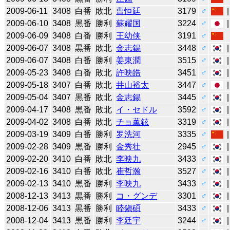
2009-06-11
3408
白番
敗北
曹恒廷
3179
♂
2009-06-10
3408
黒番
勝利
蘇耀国
3224
♂
2009-06-09
3408
白番
勝利
王幼侠
3191
♂
2009-06-07
3408
黒番
敗北
金志錫
3448
♂
2009-06-07
3408
白番
勝利
姜東潤
3515
♂
2009-05-23
3408
白番
敗北
許映皓
3451
♂
2009-05-18
3407
白番
敗北
井山裕太
3447
♂
2009-05-04
3407
黒番
敗北
金志錫
3445
♂
2009-04-17
3408
黒番
敗北
イ・セドル
3592
♂
2009-04-02
3408
白番
敗北
チョ薫鉉
3319
♂
2009-03-19
3409
白番
勝利
罗洗河
3335
♂
2009-02-28
3409
黒番
勝利
金秀壮
2945
♂
2009-02-20
3410
白番
敗北
李映九
3433
♂
2009-02-16
3410
白番
敗北
崔哲瀚
3527
♂
2009-02-13
3410
黒番
勝利
李映九
3433
♂
2008-12-13
3413
黒番
勝利
コ・グンデ
3301
♂
2008-12-06
3413
黒番
勝利
睦鎭碩
3433
♂
2008-12-04
3413
黒番
勝利
李廷宇
3244
♂