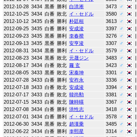
2012-10-28
3434
黒番
勝利
白洪淅
3473
♂
2012-10-25
3434
白番
敗北
イ・セドル
3580
♂
2012-10-12
3435
白番
勝利
朴廷桓
3613
♂
2012-09-25
3435
白番
勝利
安成浚
3397
♂
2012-09-23
3435
黒番
勝利
李春揆
3276
♂
2012-09-13
3435
黒番
勝利
安亨浚
3307
♂
2012-08-31
3434
黒番
勝利
イ・セドル
3579
♂
2012-08-23
3434
黒番
敗北
元晟ジン
3483
♂
2012-08-17
3434
白番
敗北
羅 玄
3423
♂
2012-08-05
3433
黒番
敗北
宋泰坤
3301
♂
2012-07-28
3433
白番
勝利
安祚永
3336
♂
2012-07-18
3433
白番
敗北
安成浚
3394
♂
2012-07-17
3433
白番
敗北
韓尚勲
3381
♂
2012-07-15
3433
白番
敗北
陳時暎
3367
♂
2012-07-08
3434
白番
勝利
洪性志
3418
♂
2012-07-01
3434
白番
勝利
イ・セドル
3578
♂
2012-06-30
3434
黒番
敗北
趙漢乗
3485
♂
2012-06-22
3434
白番
勝利
李熙星
3314
♂