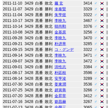
2011-11-10
3429
白番
敗北
羅 玄
3414
♂
2011-11-07
3429
白番
勝利
李泰賢
3329
♂
2011-11-04
3429
黒番
勝利
朱亨煜
3322
♂
2011-10-17
3429
黒番
勝利
李映九
3467
♂
2011-10-14
3429
黒番
敗北
韓尚勲
3376
♂
2011-10-08
3429
黒番
勝利
金基原
3256
♂
2011-09-28
3429
白番
敗北
李映九
3470
♂
2011-09-21
3429
白番
勝利
朴进率
3285
♂
2011-09-15
3429
黒番
勝利
コ・グンデ
3322
♂
2011-09-14
3429
白番
敗北
李映九
3471
♂
2011-09-07
3429
黒番
勝利
李映九
3472
♂
2011-09-01
3429
白番
勝利
洪性志
3384
♂
2011-08-17
3428
黒番
敗北
朴廷桓
3596
♂
2011-08-14
3428
黒番
敗北
安亨浚
3289
♂
2011-07-30
3428
白番
敗北
姜東潤
3536
♂
2011-07-25
3428
黒番
敗北
趙寅善
3266
♂
2011-07-20
3428
黒番
勝利
金昇宰
3412
♂
2011-07-16
3428
白番
敗北
劉昌赫
3267
♂
2011-07-13
3428
白番
敗北
金榮三
3065
♂