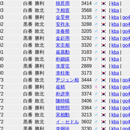
83
白番
勝利
韓昇周
3414
♂
|
kba
|
83
白番
敗北
卞相壹
3568
♂
|
kba
|
83
白番
勝利
金旻奭
3135
♂
|
kba
|
go
82
黒番
敗北
安祚永
3288
♂
|
kba
|
go
82
白番
敗北
李春揆
3205
♂
|
kba
|
go
82
黒番
勝利
金起用
3292
♂
|
kba
|
go
82
白番
敗北
宋圭相
3320
♂
|
kba
|
go
81
白番
勝利
崔基勳
3183
♂
|
kba
|
80
白番
敗北
朴鎭鍈
3179
♂
|
kba
|
80
黒番
勝利
李度弦
2889
|
kba
|
80
白番
勝利
李柱衡
3173
|
kba
|
73
白番
敗北
尹ジュン相
3444
♂
|
kba
|
go
72
白番
勝利
崔精
3283
♀
|
kba
|
go
72
白番
敗北
朴进率
3374
♂
|
kba
|
go
72
白番
敗北
陳時暎
3406
♂
|
kba
|
go
72
白番
勝利
韓態熙
3364
♂
|
kba
|
go
72
白番
敗北
宋相勳
3213
♂
|
kba
|
go
72
黒番
敗北
イ・セドル
3602
♂
|
kba
|
go
72
黒番
勝利
李炯珍
3230
♂
|
kba
|
go