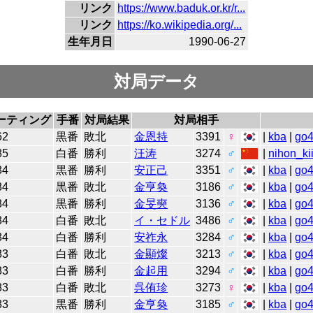
リンク
https://www.baduk.or.kr/r...
リンク
https://ko.wikipedia.org/...
生年月日
1990-06-27
対局データ
ーティング
手番
対局結果
対局相手
62
黒番
敗北
金恩持
3391
♀
|
kba
|
go
85
白番
勝利
汪涛
3274
♂
|
nihon_ki
84
黒番
勝利
安正己
3351
♂
|
kba
|
go
84
黒番
敗北
金亨奐
3186
♂
|
kba
|
go
84
黒番
勝利
金旻奭
3136
♂
|
kba
|
go
84
白番
敗北
イ・セドル
3486
♂
|
kba
|
go
84
白番
勝利
安祚永
3284
♂
|
kba
|
go
83
白番
敗北
金顯燦
3213
♂
|
kba
|
go
83
白番
勝利
金起用
3294
♂
|
kba
|
go
83
白番
敗北
呉侑珍
3273
♀
|
kba
|
go
83
黒番
勝利
金亨奐
3185
♂
|
kba
|
go