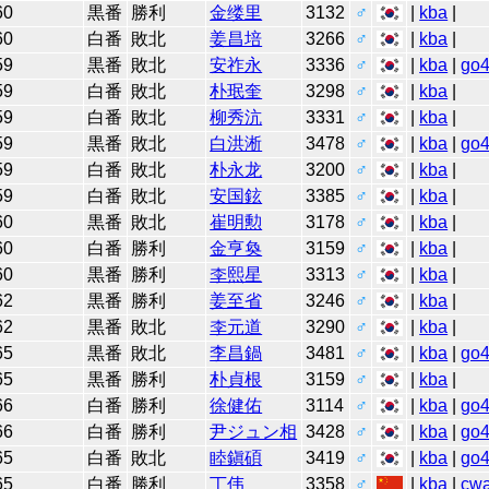
60
黒番
勝利
金缕里
3132
♂
|
kba
|
60
白番
敗北
姜昌培
3266
♂
|
kba
|
59
黒番
敗北
安祚永
3336
♂
|
kba
|
go
59
白番
敗北
朴珉奎
3298
♂
|
kba
|
59
白番
敗北
柳秀沆
3331
♂
|
kba
|
59
黒番
敗北
白洪淅
3478
♂
|
kba
|
go
59
白番
敗北
朴永龙
3200
♂
|
kba
|
59
白番
敗北
安国鉉
3385
♂
|
kba
|
60
黒番
敗北
崔明勲
3178
♂
|
kba
|
60
白番
勝利
金亨奐
3159
♂
|
kba
|
60
黒番
勝利
李熙星
3313
♂
|
kba
|
62
黒番
勝利
姜至省
3246
♂
|
kba
|
62
黒番
敗北
李元道
3290
♂
|
kba
|
65
黒番
敗北
李昌鍋
3481
♂
|
kba
|
go
65
黒番
勝利
朴貞根
3159
♂
|
kba
|
66
白番
勝利
徐健佑
3114
♂
|
kba
|
go
66
白番
勝利
尹ジュン相
3428
♂
|
kba
|
go
65
白番
敗北
睦鎭碩
3419
♂
|
kba
|
go
65
白番
勝利
丁伟
3358
♂
|
kba
|
cw