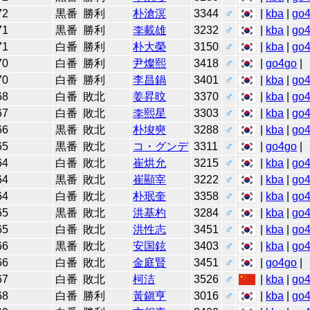
72
黒番
勝利
朴滄溟
3344
♂
|
kba
|
go
71
黒番
勝利
李載雄
3232
♂
|
kba
|
go
71
白番
勝利
朴大榮
3150
♂
|
kba
|
go
70
白番
勝利
尹燦熙
3418
♂
|
go4go
|
70
白番
勝利
李昌鍋
3401
♂
|
kba
|
go
68
白番
敗北
姜昇旼
3370
♂
|
kba
|
go
67
白番
敗北
李熙星
3303
♂
|
kba
|
go
66
黒番
敗北
朴埈奭
3288
♂
|
kba
|
go
65
黒番
敗北
コ・グンデ
3311
♂
|
go4go
|
64
白番
敗北
崔烘允
3215
♂
|
kba
|
go
64
黒番
敗北
崔顯宰
3222
♂
|
kba
|
go
64
白番
敗北
朴珉奎
3358
♂
|
kba
|
go
65
黒番
敗北
洪基杓
3284
♂
|
kba
|
go
65
白番
敗北
洪性志
3451
♂
|
kba
|
go
66
黒番
敗北
安国鉉
3403
♂
|
kba
|
go
66
白番
敗北
金庭賢
3451
♂
|
go4go
|
67
白番
敗北
柯洁
3526
♂
|
kba
|
go
68
白番
勝利
黃鎭亨
3016
♂
|
kba
|
go