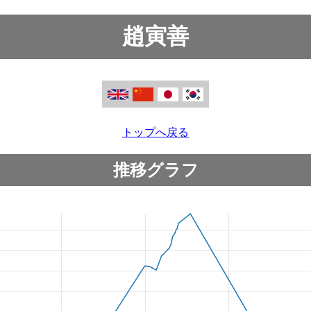
趙寅善
トップへ戻る
推移グラフ