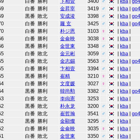
69
白番
勝利
卞相壹
3400
♂
|
kba
|
go
69
白番
勝利
金昇宰
3419
♂
|
kba
|
go
69
黒番
敗北
安成浚
3398
♂
|
kba
|
go
70
白番
勝利
羅 玄
3425
♂
|
kba
|
go
70
白番
勝利
朴ジ恩
3103
♀
|
kba
|
66
白番
勝利
金侖映
3038
♀
|
kba
|
66
黒番
勝利
金世東
3348
♂
|
kba
|
65
白番
敗北
金元彬
3059
♂
|
kba
|
65
白番
敗北
金志錫
3563
♂
|
kba
|
go
65
白番
勝利
卞相壹
3394
♂
|
kba
|
65
黒番
勝利
崔精
3210
♀
|
kba
|
64
白番
勝利
文度媛
3027
♀
|
kba
|
64
黒番
勝利
韓尚勲
3382
♂
|
kba
|
go
63
白番
敗北
李尙憲
3253
|
kba
|
62
黒番
敗北
朴永龙
3200
♂
|
kba
|
62
白番
敗北
崔哲瀚
3541
♂
|
kba
|
go
62
黒番
勝利
金顯燦
3295
♂
|
kba
|
62
白番
勝利
金侖映
3035
♀
|
kba
|
61
白番
敗北
金世東
3350
♂
|
kba
|