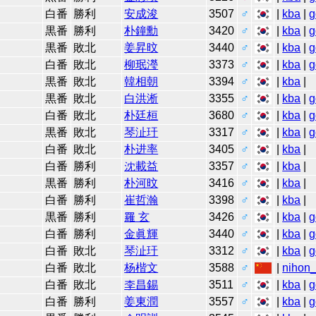
白番
勝利
安成浚
3507
♂
|
kba
|
g
黒番
勝利
朴鐘勳
3420
♂
|
kba
|
g
黒番
敗北
姜昇旼
3440
♂
|
kba
|
g
白番
敗北
柳珉瀅
3373
♂
|
kba
|
g
黒番
敗北
韓相朝
3394
♂
|
kba
|
黒番
敗北
白洪淅
3355
♂
|
kba
|
g
白番
敗北
朴廷桓
3680
♂
|
kba
|
g
黒番
敗北
琴沚玗
3317
♂
|
kba
|
g
白番
敗北
朴进率
3405
♂
|
kba
|
白番
勝利
沈載益
3357
♂
|
kba
|
黒番
勝利
朴河旼
3416
♂
|
kba
|
白番
勝利
崔哲瀚
3398
♂
|
kba
|
黒番
勝利
羅 玄
3426
♂
|
kba
|
g
白番
勝利
金眞輝
3440
♂
|
kba
|
g
白番
敗北
琴沚玗
3312
♂
|
kba
|
g
白番
敗北
杨楷文
3588
♂
|
nihon_
白番
敗北
李昌錫
3511
♂
|
kba
|
g
白番
勝利
姜東潤
3557
♂
|
kba
|
g