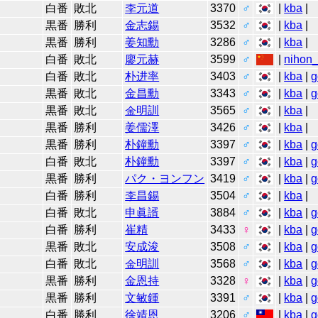
白番
敗北
李元道
3370
♂
|
kba
|
黒番
勝利
金志錫
3532
♂
|
kba
|
黒番
勝利
姜知勳
3286
♂
|
kba
|
白番
敗北
廖元赫
3599
♂
|
nihon_
白番
敗北
朴进率
3403
♂
|
kba
|
g
黒番
敗北
金昌勳
3343
♂
|
kba
|
g
黒番
敗北
金明訓
3565
♂
|
kba
|
黒番
勝利
姜儒澤
3426
♂
|
kba
|
黒番
勝利
朴鐘勳
3397
♂
|
kba
|
g
白番
敗北
朴鐘勳
3397
♂
|
kba
|
g
黒番
勝利
パク・ヨンフン
3419
♂
|
kba
|
g
白番
勝利
李昌錫
3504
♂
|
kba
|
白番
敗北
申眞諝
3884
♂
|
kba
|
g
白番
勝利
崔精
3433
♀
|
kba
|
g
黒番
敗北
安成浚
3508
♂
|
kba
|
g
白番
敗北
金明訓
3568
♂
|
kba
|
g
黒番
勝利
金恩持
3328
♀
|
kba
|
g
黒番
勝利
文敏鍾
3391
♂
|
kba
|
g
白番
勝利
徐靖恩
3206
♂
|
kba
|
g