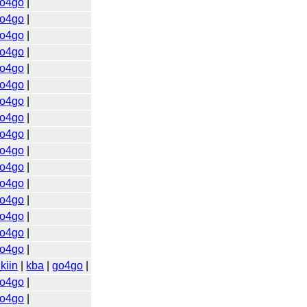
o4go
|
o4go
|
o4go
|
o4go
|
o4go
|
o4go
|
o4go
|
o4go
|
o4go
|
o4go
|
o4go
|
o4go
|
o4go
|
o4go
|
o4go
|
o4go
|
kiin
|
kba
|
go4go
|
o4go
|
o4go
|