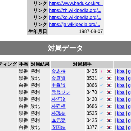
リンク
https://www.baduk.or.kr/r...
リンク
https://zh.wikipedia.org/...
リンク
https://ko.wikipedia.org/...
リンク
https://ja.wikipedia.org/...
生年月日
1987-08-07
対局データ
ティング
手番
対局結果
対局相手
黒番
勝利
金恩持
3435
♀
|
kba
|
g
黒番
敗北
金庭賢
3531
♂
|
kba
|
g
白番
勝利
申眞諝
3866
♂
|
kba
|
g
黒番
勝利
元晟ジン
3470
♂
|
kba
|
g
黒番
勝利
朴河旼
3430
♂
|
kba
|
g
白番
敗北
朴廷桓
3686
♂
|
kba
|
g
黒番
勝利
朴珉奎
3535
♂
|
kba
|
g
黒番
勝利
李元榮
3425
♂
|
kba
|
g
白番
敗北
安国鉉
3377
♂
|
kba
|
g