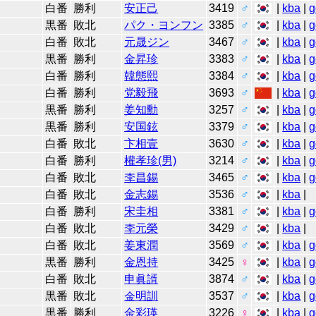
白番
勝利
安正己
3419
♂
|
kba
|
g
黒番
敗北
パク・ヨンフン
3385
♂
|
kba
|
g
白番
敗北
元晟ジン
3467
♂
|
kba
|
g
黒番
勝利
金昇珍
3383
♂
|
kba
|
g
白番
勝利
韓態熙
3384
♂
|
kba
|
g
白番
勝利
党毅飛
3693
♂
|
kba
|
g
黒番
勝利
姜知勳
3257
♂
|
kba
|
g
黒番
勝利
安国鉉
3379
♂
|
kba
|
g
白番
敗北
卞相壹
3630
♂
|
kba
|
g
白番
勝利
權孝珍(男)
3214
♂
|
kba
|
g
白番
敗北
李昌錫
3465
♂
|
kba
|
g
白番
敗北
金志錫
3536
♂
|
kba
|
白番
勝利
宋圭相
3381
♂
|
kba
|
g
白番
敗北
李元榮
3429
♂
|
kba
|
白番
敗北
姜東潤
3569
♂
|
kba
|
g
黒番
勝利
金恩持
3425
♀
|
kba
|
g
白番
敗北
申眞諝
3874
♂
|
kba
|
g
黒番
敗北
金明訓
3537
♂
|
kba
|
g
黒番
勝利
金彩瑛
3226
♀
|
kba
|
g