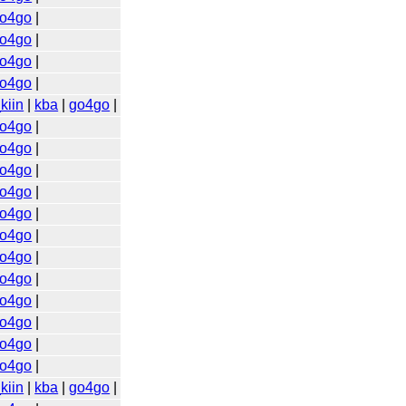
o4go
|
o4go
|
o4go
|
o4go
|
kiin
|
kba
|
go4go
|
o4go
|
o4go
|
o4go
|
o4go
|
o4go
|
o4go
|
o4go
|
o4go
|
o4go
|
o4go
|
o4go
|
o4go
|
kiin
|
kba
|
go4go
|