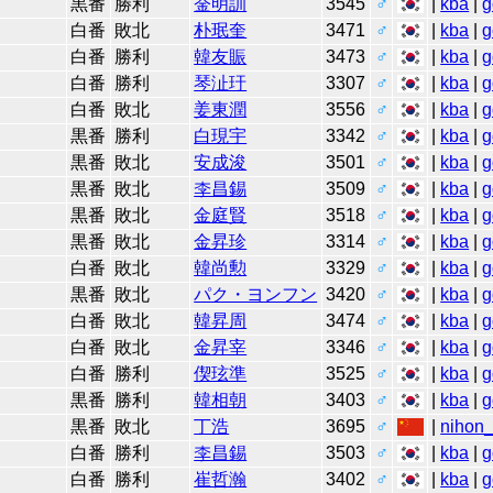
黒番
勝利
金明訓
3545
♂
|
kba
|
g
白番
敗北
朴珉奎
3471
♂
|
kba
|
g
白番
勝利
韓友賑
3473
♂
|
kba
|
g
白番
勝利
琴沚玗
3307
♂
|
kba
|
g
白番
敗北
姜東潤
3556
♂
|
kba
|
g
黒番
勝利
白現宇
3342
♂
|
kba
|
g
黒番
敗北
安成浚
3501
♂
|
kba
|
g
黒番
敗北
李昌錫
3509
♂
|
kba
|
g
黒番
敗北
金庭賢
3518
♂
|
kba
|
g
黒番
敗北
金昇珍
3314
♂
|
kba
|
g
白番
敗北
韓尚勲
3329
♂
|
kba
|
g
黒番
敗北
パク・ヨンフン
3420
♂
|
kba
|
g
白番
敗北
韓昇周
3474
♂
|
kba
|
g
白番
敗北
金昇宰
3346
♂
|
kba
|
g
白番
勝利
偰玹準
3525
♂
|
kba
|
g
黒番
勝利
韓相朝
3403
♂
|
kba
|
g
黒番
敗北
丁浩
3695
♂
|
nihon_
白番
勝利
李昌錫
3503
♂
|
kba
|
g
白番
勝利
崔哲瀚
3402
♂
|
kba
|
g