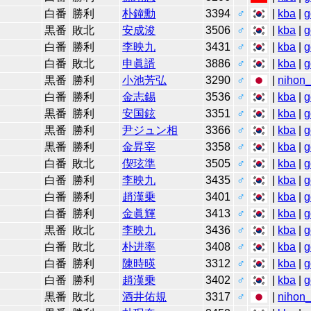
白番
勝利
朴鐘勳
3394
♂
|
kba
|
g
黒番
敗北
安成浚
3506
♂
|
kba
|
g
白番
勝利
李映九
3431
♂
|
kba
|
g
白番
敗北
申眞諝
3886
♂
|
kba
|
g
黒番
勝利
小池芳弘
3290
♂
|
nihon_
白番
勝利
金志錫
3536
♂
|
kba
|
g
黒番
勝利
安国鉉
3351
♂
|
kba
|
g
黒番
勝利
尹ジュン相
3366
♂
|
kba
|
g
黒番
勝利
金昇宰
3358
♂
|
kba
|
g
白番
敗北
偰玹準
3505
♂
|
kba
|
g
白番
勝利
李映九
3435
♂
|
kba
|
g
白番
勝利
趙漢乗
3401
♂
|
kba
|
g
白番
勝利
金眞輝
3413
♂
|
kba
|
g
黒番
敗北
李映九
3436
♂
|
kba
|
g
白番
敗北
朴进率
3408
♂
|
kba
|
g
白番
勝利
陳時暎
3312
♂
|
kba
|
g
白番
勝利
趙漢乗
3402
♂
|
kba
|
g
黒番
敗北
酒井佑規
3317
♂
|
nihon_