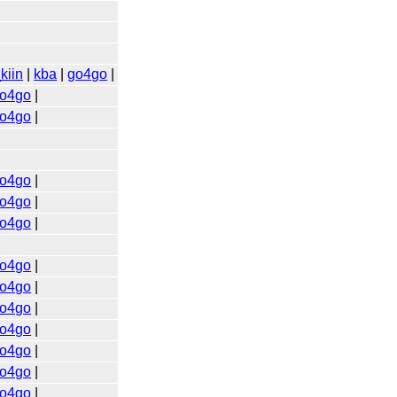
kiin
|
kba
|
go4go
|
o4go
|
o4go
|
o4go
|
o4go
|
o4go
|
o4go
|
o4go
|
o4go
|
o4go
|
o4go
|
o4go
|
o4go
|