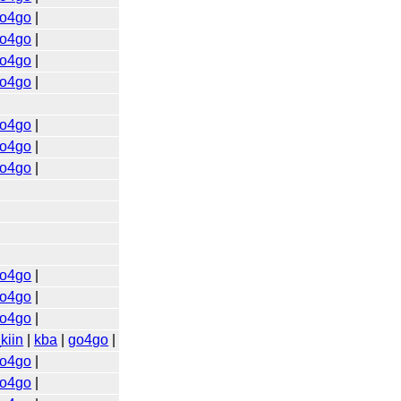
o4go
|
o4go
|
o4go
|
o4go
|
o4go
|
o4go
|
o4go
|
o4go
|
o4go
|
o4go
|
kiin
|
kba
|
go4go
|
o4go
|
o4go
|