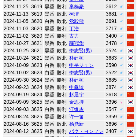
2024-11-25
3619
黒番
勝利
辜梓豪
3612
♂
2024-11-13
3619
黒番
敗北
柯洁
3681
♂
2024-11-05
3620
白番
敗北
党毅飛
3691
♂
2024-11-03
3620
黒番
勝利
丁浩
3717
♂
2024-11-02
3620
黒番
勝利
古力
3400
♂
2024-10-27
3621
黒番
敗北
薛冠华
3478
♂
2024-10-25
3621
黒番
敗北
李志賢(男)
3524
♂
2024-10-24
3621
黒番
敗北
朴廷桓
3683
♂
2024-10-09
3623
白番
勝利
申旻ジュン
3590
♂
2024-10-02
3623
白番
勝利
李志賢(男)
3522
♂
2024-09-30
3624
黒番
勝利
朴廷桓
3685
♂
2024-09-23
3624
黒番
勝利
申眞諝
3874
♂
2024-09-19
3624
黒番
勝利
赵晨宇
3618
♂
2024-09-09
3625
黒番
勝利
金恩持
3396
♀
2024-09-03
3625
白番
勝利
江维杰
3547
♂
2024-08-24
3625
黒番
勝利
许一笛
3359
♂
2024-08-16
3625
黒番
敗北
杨鼎新
3696
♂
2024-08-12
3625
白番
勝利
パク・ヨンフン
3407
♂