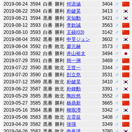
2019-08-24
3594
白番
勝利
何语涵
3404
♂
2019-08-22
3594
白番
勝利
朴鍵昊
3413
♂
2019-08-21
3594
黒番
勝利
宋知勳
3421
♂
2019-08-12
3593
白番
勝利
李欽誠
3563
♂
2019-08-10
3593
白番
勝利
王硕(03)
3142
♂
2019-08-04
3592
黒番
勝利
申旻ジュン
3602
♂
2019-08-04
3592
白番
敗北
廖元赫
3573
♂
2019-08-03
3592
白番
勝利
井山裕太
3494
♂
2019-07-29
3591
白番
勝利
韩一洲
3469
♂
2019-07-22
3590
黒番
敗北
王世一
3344
♂
2019-07-20
3590
白番
勝利
彭立尭
3531
♂
2019-07-12
3589
黒番
敗北
朴鍵昊
3410
♂
2019-06-22
3587
黒番
敗北
朴鐘勳
3391
♂
2019-05-29
3585
黒番
敗北
陶欣然
3552
♂
2019-05-27
3585
黒番
勝利
杨鼎新
3665
♂
2019-05-16
3584
黒番
勝利
柳珉瀅
3342
♂
2019-05-06
3583
黒番
敗北
古霊益
3408
♂
2019-04-29
3582
黒番
勝利
张强
3349
♂
2019-04-26
3582
黒番
敗北
申眞諝
3780
♂