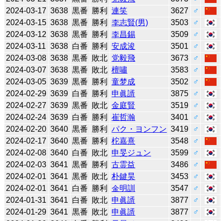
2024-03-17
3638
黒番
勝利
連笑
3627
♂
2024-03-15
3638
黒番
勝利
李志賢(男)
3503
♂
2024-03-12
3638
黒番
勝利
李昌錫
3509
♂
2024-03-11
3638
白番
勝利
安成浚
3501
♂
2024-03-08
3638
黒番
敗北
党毅飛
3673
♂
2024-03-07
3638
黒番
敗北
檀嘯
3583
♂
2024-03-05
3639
黒番
勝利
童梦成
3502
♂
2024-02-29
3639
白番
勝利
申眞諝
3875
♂
2024-02-27
3639
黒番
敗北
金庭賢
3519
♂
2024-02-24
3639
白番
勝利
崔哲瀚
3401
♂
2024-02-20
3640
黒番
勝利
パク・ヨンフン
3419
♂
2024-02-17
3640
黒番
勝利
柁嘉熹
3548
♂
2024-02-08
3640
白番
敗北
申旻ジュン
3599
♂
2024-02-03
3641
黒番
勝利
古霊益
3486
♂
2024-02-01
3641
黒番
敗北
朴鍵昊
3453
♂
2024-02-01
3641
白番
勝利
金明訓
3547
♂
2024-01-31
3641
白番
敗北
申眞諝
3877
♂
2024-01-29
3641
黒番
敗北
申眞諝
3877
♂