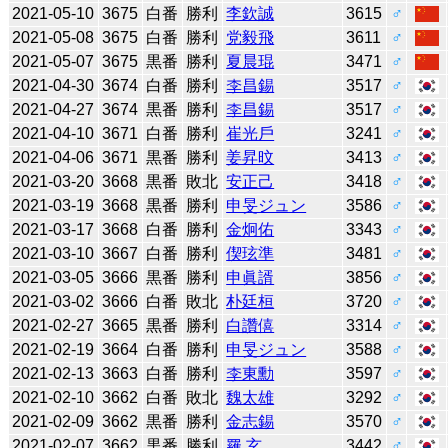
2021-05-10
3675
白番
勝利
李欽誠
3615
♂
2021-05-08
3675
白番
勝利
党毅飛
3611
♂
2021-05-07
3675
黒番
勝利
夏晨琨
3471
♂
2021-04-30
3674
白番
勝利
李昌錫
3517
♂
2021-04-27
3674
黒番
勝利
李昌錫
3517
♂
2021-04-10
3671
白番
勝利
崔光戶
3241
♂
2021-04-06
3671
黒番
勝利
姜昇旼
3413
♂
2021-03-20
3668
黒番
敗北
安正己
3418
♂
2021-03-19
3668
黒番
勝利
申旻ジュン
3586
♂
2021-03-17
3668
白番
勝利
金炯佑
3343
♂
2021-03-10
3667
白番
勝利
偰玹準
3481
♂
2021-03-05
3666
黒番
勝利
申眞諝
3856
♂
2021-03-02
3666
白番
敗北
朴廷桓
3720
♂
2021-02-27
3665
黒番
勝利
白讚僖
3314
♂
2021-02-19
3664
白番
勝利
申旻ジュン
3588
♂
2021-02-13
3663
白番
勝利
李東勳
3597
♂
2021-02-10
3662
白番
敗北
魏太雄
3292
♂
2021-02-09
3662
黒番
勝利
金志錫
3570
♂
2021-02-07
3662
黒番
勝利
羅 玄
3442
♂