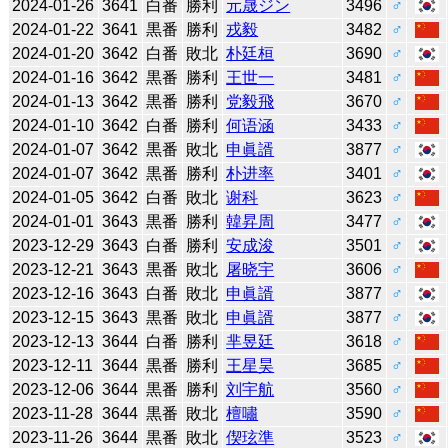
2024-01-26
3641
白番
勝利
元晟ジン
3496
♂
2024-01-22
3641
黒番
勝利
戎毅
3482
♂
2024-01-20
3642
白番
敗北
朴廷桓
3690
♂
2024-01-16
3642
黒番
勝利
王世一
3481
♂
2024-01-13
3642
黒番
勝利
党毅飛
3670
♂
2024-01-10
3642
白番
勝利
何语涵
3433
♂
2024-01-07
3642
黒番
敗北
申眞諝
3877
♂
2024-01-07
3642
黒番
勝利
朴进率
3401
♂
2024-01-05
3642
白番
敗北
谢科
3623
♂
2024-01-01
3643
黒番
勝利
韓昇周
3477
♂
2023-12-29
3643
白番
勝利
安成浚
3501
♂
2023-12-21
3643
黒番
敗北
屠晓宇
3606
♂
2023-12-16
3643
白番
敗北
申眞諝
3877
♂
2023-12-15
3643
黒番
敗北
申眞諝
3877
♂
2023-12-13
3644
白番
勝利
芈昱廷
3618
♂
2023-12-11
3644
黒番
勝利
王星昊
3685
♂
2023-12-06
3644
黒番
勝利
刘宇航
3560
♂
2023-11-28
3644
黒番
敗北
檀嘯
3590
♂
2023-11-26
3644
黒番
敗北
偰玹準
3523
♂