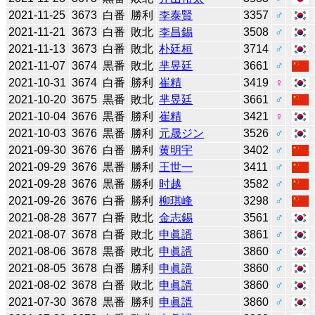
2021-11-25
3673
白番
勝利
李泰賢
3357
♂
2021-11-21
3673
白番
敗北
李昌錫
3508
♂
2021-11-13
3673
白番
敗北
朴廷桓
3714
♂
2021-11-07
3674
黒番
敗北
芈昱廷
3661
♂
2021-10-31
3674
白番
勝利
崔精
3419
♀
2021-10-20
3675
黒番
敗北
芈昱廷
3661
♂
2021-10-04
3676
黒番
勝利
崔精
3421
♀
2021-10-03
3676
黒番
勝利
元晟ジン
3526
♂
2021-09-30
3676
白番
勝利
黄明宇
3402
♂
2021-09-29
3676
黒番
勝利
王世一
3411
♂
2021-09-28
3676
黒番
勝利
时越
3582
♂
2021-09-26
3676
白番
勝利
柳琪峰
3298
♂
2021-08-28
3677
白番
敗北
金志錫
3561
♂
2021-08-07
3678
白番
敗北
申眞諝
3861
♂
2021-08-06
3678
黒番
敗北
申眞諝
3860
♂
2021-08-05
3678
白番
勝利
申眞諝
3860
♂
2021-08-02
3678
白番
敗北
申眞諝
3860
♂
2021-07-30
3678
黒番
勝利
申眞諝
3860
♂