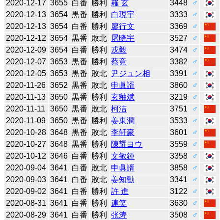
2020-12-17
3655
白番
勝利
羅 玄
3448
♂
2020-12-13
3654
黒番
勝利
白現宇
3333
♂
2020-12-13
3654
白番
勝利
廖行文
3369
♂
2020-12-12
3654
黒番
敗北
屠晓宇
3527
♂
2020-12-09
3654
白番
勝利
戎毅
3474
♂
2020-12-07
3653
黒番
勝利
蔡竞
3382
♂
2020-12-05
3653
黒番
敗北
尹ジュン相
3391
♂
2020-11-26
3652
黒番
敗北
申眞諝
3860
♂
2020-11-13
3650
黒番
勝利
玄釉斌
3219
♂
2020-11-11
3650
黒番
敗北
柯洁
3751
♂
2020-11-09
3650
黒番
勝利
姜東潤
3533
♂
2020-10-28
3648
黒番
敗北
李轩豪
3601
♂
2020-10-27
3648
黒番
勝利
陳耀ヨウ
3559
♂
2020-10-12
3646
白番
勝利
文敏鍾
3358
♂
2020-09-04
3641
白番
敗北
申眞諝
3858
♂
2020-09-03
3641
白番
敗北
姜知勳
3341
♂
2020-09-02
3641
白番
勝利
許 進
3122
♂
2020-08-31
3641
白番
勝利
連笑
3630
♂
2020-08-29
3641
白番
勝利
张涛
3508
♂