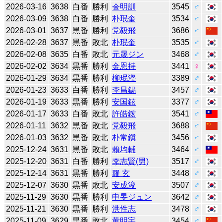
2026-03-16
3638
白番
勝利
金明訓
3545
♂
2026-03-09
3638
白番
勝利
朴珉奎
3534
♂
2026-03-01
3637
黒番
勝利
党毅飛
3686
♂
2026-02-28
3637
黒番
敗北
朴珉奎
3535
♂
2026-02-08
3635
白番
敗北
元晟ジン
3468
♂
2026-02-02
3634
黒番
勝利
金恩持
3441
♀
2026-01-29
3634
黒番
勝利
柳珉瀅
3389
♂
2026-01-23
3633
白番
勝利
李昌錫
3457
♂
2026-01-19
3633
黒番
勝利
安国鉉
3377
♂
2026-01-17
3633
白番
敗北
許皓鋐
3541
♂
2026-01-11
3632
黒番
敗北
党毅飛
3688
♂
2026-01-03
3632
黒番
敗北
朴常鎭
3456
♂
2025-12-24
3631
黒番
敗北
賴均輔
3464
♂
2025-12-20
3631
白番
勝利
李志賢(男)
3517
♂
2025-12-14
3631
黒番
勝利
羅 玄
3448
♂
2025-12-07
3630
黒番
敗北
安成浚
3507
♂
2025-11-29
3630
黒番
勝利
申旻ジュン
3642
♂
2025-11-21
3630
黒番
勝利
洪性志
3478
♂
2025-11-09
3629
黒番
敗北
黄明宇
3454
♂