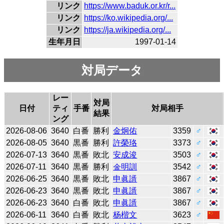
リンク
https://www.baduk.or.kr/r...
リンク
https://ko.wikipedia.org/...
リンク
https://ja.wikipedia.org/...
生年月日
1997-01-14
対局データ
レー
対局
日付
ティ
手番
対局相手
結果
ング
2026-08-06
3640
白番
勝利
金炯佑
3359
♂
2026-08-05
3640
黒番
勝利
許榮珞
3373
♂
2026-07-13
3640
黒番
敗北
安成浚
3503
♂
2026-07-11
3640
黒番
勝利
金明訓
3542
♂
2026-06-25
3640
黒番
敗北
申眞諝
3867
♂
2026-06-23
3640
黒番
敗北
申眞諝
3867
♂
2026-06-23
3640
白番
敗北
申眞諝
3867
♂
2026-06-11
3640
白番
敗北
杨楷文
3623
♂