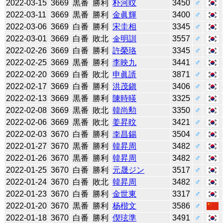
2022-03-15
3669
黒番
勝利
朴河旼
3450
♂
2022-03-11
3669
黒番
勝利
金眞輝
3400
♂
2022-03-06
3669
白番
勝利
宋圭相
3345
♂
2022-03-01
3669
白番
敗北
金明訓
3557
♂
2022-02-26
3669
白番
勝利
許榮珞
3345
♂
2022-02-25
3669
黒番
勝利
李映九
3441
♂
2022-02-20
3669
白番
敗北
申眞諝
3871
♂
2022-02-17
3669
白番
勝利
洪茂鎭
3406
♂
2022-02-13
3669
黒番
勝利
陳時暎
3325
♂
2022-02-08
3669
黒番
敗北
韓尚勲
3350
♂
2022-02-06
3669
黒番
敗北
姜昇旼
3421
♂
2022-02-03
3670
白番
勝利
李昌錫
3504
♂
2022-01-27
3670
黒番
勝利
韓昇周
3482
♂
2022-01-26
3670
黒番
勝利
韓昇周
3482
♂
2022-01-25
3670
白番
勝利
元晟ジン
3517
♂
2022-01-24
3670
白番
敗北
韓昇周
3482
♂
2022-01-23
3670
白番
勝利
金世東
3317
♂
2022-01-20
3670
黒番
勝利
杨楷文
3586
♂
2022-01-18
3670
白番
勝利
偰玹準
3491
♂