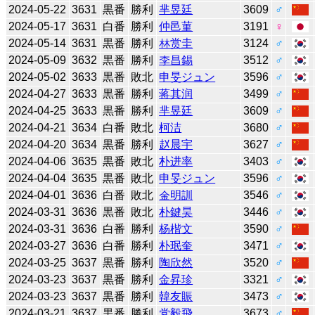
2024-05-22
3631
黒番
勝利
芈昱廷
3609
♂
2024-05-17
3631
白番
勝利
仲邑菫
3191
♀
2024-05-14
3631
黒番
勝利
林赏圭
3124
♂
2024-05-09
3632
黒番
勝利
李昌錫
3512
♂
2024-05-02
3633
黒番
敗北
申旻ジュン
3596
♂
2024-04-27
3633
黒番
勝利
蒋其润
3499
♂
2024-04-25
3633
黒番
勝利
芈昱廷
3609
♂
2024-04-21
3634
白番
敗北
柯洁
3680
♂
2024-04-20
3634
黒番
勝利
赵晨宇
3627
♂
2024-04-06
3635
黒番
敗北
朴进率
3403
♂
2024-04-04
3635
黒番
敗北
申旻ジュン
3596
♂
2024-04-01
3636
白番
敗北
金明訓
3546
♂
2024-03-31
3636
黒番
敗北
朴鍵昊
3446
♂
2024-03-31
3636
白番
勝利
杨楷文
3590
♂
2024-03-27
3636
白番
勝利
朴珉奎
3471
♂
2024-03-25
3637
黒番
勝利
陶欣然
3520
♂
2024-03-23
3637
黒番
勝利
金昇珍
3321
♂
2024-03-23
3637
黒番
勝利
韓友賑
3473
♂
2024-03-21
3637
黒番
勝利
党毅飛
3673
♂