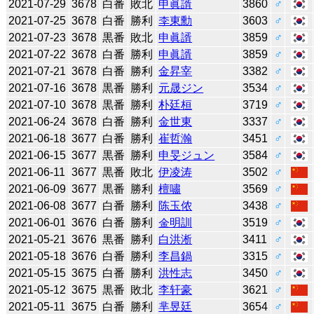
2021-07-29
3678
白番
敗北
申眞諝
3860
♂
2021-07-25
3678
白番
勝利
李東勳
3603
♂
2021-07-23
3678
黒番
敗北
申眞諝
3859
♂
2021-07-22
3678
白番
勝利
申眞諝
3859
♂
2021-07-21
3678
白番
勝利
金昇宰
3382
♂
2021-07-16
3678
黒番
勝利
元晟ジン
3534
♂
2021-07-10
3678
黒番
勝利
朴廷桓
3719
♂
2021-06-24
3678
白番
勝利
金世東
3337
♂
2021-06-18
3677
白番
勝利
崔哲瀚
3451
♂
2021-06-15
3677
黒番
勝利
申旻ジュン
3584
♂
2021-06-11
3677
黒番
敗北
伊凌涛
3502
♂
2021-06-09
3677
黒番
勝利
檀嘯
3569
♂
2021-06-08
3677
白番
勝利
陈玉侬
3438
♂
2021-06-01
3676
白番
勝利
金明訓
3519
♂
2021-05-21
3676
黒番
勝利
白洪淅
3411
♂
2021-05-18
3676
白番
勝利
李昌鍋
3315
♂
2021-05-15
3675
白番
勝利
洪性志
3450
♂
2021-05-12
3675
黒番
敗北
李轩豪
3621
♂
2021-05-11
3675
白番
勝利
芈昱廷
3654
♂