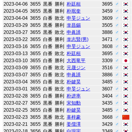
2023-04-06
3655
黒番
勝利
朴廷桓
3695
♂
2023-04-05
3655
黒番
勝利
朴珉奎
3459
♂
2023-04-04
3655
白番
敗北
申旻ジュン
3609
♂
2023-03-29
3655
黒番
勝利
李昌錫
3505
♂
2023-03-27
3655
黒番
敗北
申眞諝
3886
♂
2023-03-22
3655
白番
勝利
李志賢(男)
3471
♂
2023-03-16
3655
白番
勝利
申旻ジュン
3608
♂
2023-03-13
3655
白番
敗北
朴廷桓
3695
♂
2023-03-10
3655
白番
勝利
大西竜平
3309
♂
2023-03-09
3655
白番
敗北
元晟ジン
3516
♂
2023-03-07
3655
白番
敗北
申眞諝
3886
♂
2023-03-04
3655
白番
敗北
朴鍵昊
3485
♂
2023-03-01
3655
白番
敗北
申旻ジュン
3607
♂
2023-02-28
3655
白番
勝利
朴进率
3404
♂
2023-02-27
3655
黒番
勝利
宋知勳
3435
♂
2023-02-25
3655
白番
勝利
朴鍵昊
3485
♂
2023-02-23
3655
黒番
敗北
辜梓豪
3668
♂
2023-02-21
3655
黒番
勝利
姜儒澤
3429
♂
2023-02-18
3656
白番
勝利
白現宇
3349
♂