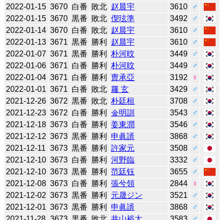
2022-01-15
3670
白番
敗北
赵晨宇
3610
♂
2022-01-15
3670
黒番
敗北
偰玹準
3492
♂
2022-01-14
3670
白番
敗北
赵晨宇
3610
♂
2022-01-13
3671
黒番
勝利
赵晨宇
3610
♂
2022-01-07
3671
黒番
勝利
朴河旼
3449
♂
2022-01-06
3671
白番
勝利
朴河旼
3449
♂
2022-01-04
3671
白番
勝利
曺承亞
3192
♀
2022-01-01
3671
白番
敗北
羅 玄
3429
♂
2021-12-26
3672
黒番
敗北
朴廷桓
3708
♂
2021-12-23
3672
白番
勝利
金明訓
3543
♂
2021-12-18
3673
白番
勝利
姜東潤
3546
♂
2021-12-12
3673
黒番
勝利
申眞諝
3868
♂
2021-12-11
3673
黒番
勝利
許家元
3508
♂
2021-12-10
3673
白番
勝利
河野臨
3332
♂
2021-12-10
3673
黒番
勝利
范廷钰
3655
♂
2021-12-08
3673
白番
勝利
張兮領
2844
♀
2021-12-02
3673
黒番
勝利
元晟ジン
3521
♂
2021-12-01
3673
黒番
勝利
申眞諝
3868
♂
2021-11-28
3673
黒番
敗北
井山裕太
3583
♂