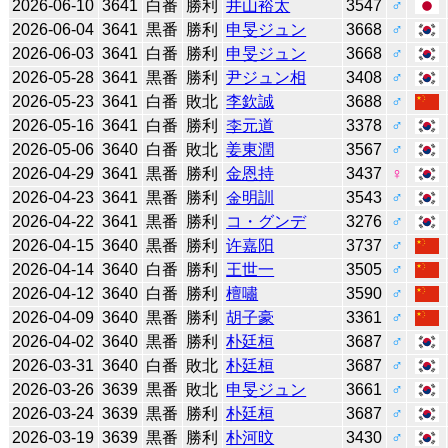
2026-06-10
3641
白番
勝利
井山裕太
3547
♂
2026-06-04
3641
黒番
勝利
申旻ジュン
3668
♂
2026-06-03
3641
白番
勝利
申旻ジュン
3668
♂
2026-05-28
3641
黒番
勝利
尹ジュン相
3408
♂
2026-05-23
3641
白番
敗北
李欽誠
3688
♂
2026-05-16
3641
白番
勝利
李元道
3378
♂
2026-05-06
3640
白番
敗北
姜東潤
3567
♂
2026-04-29
3641
黒番
勝利
金恩持
3437
♀
2026-04-23
3641
黒番
勝利
金明訓
3543
♂
2026-04-22
3641
黒番
勝利
コ・グンデ
3276
♂
2026-04-15
3640
黒番
勝利
许嘉阳
3737
♂
2026-04-14
3640
白番
勝利
王世一
3505
♂
2026-04-12
3640
白番
勝利
檀嘯
3590
♂
2026-04-09
3640
黒番
勝利
胡子豪
3361
♂
2026-04-02
3640
黒番
勝利
朴廷桓
3687
♂
2026-03-31
3640
白番
敗北
朴廷桓
3687
♂
2026-03-26
3639
黒番
敗北
申旻ジュン
3661
♂
2026-03-24
3639
黒番
勝利
朴廷桓
3687
♂
2026-03-19
3639
黒番
勝利
朴河旼
3430
♂