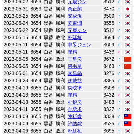
2023-06-02
3653
白番
勝利
元晟ジン
3512
♂
2023-05-31
3653
黒番
勝利
余正麒
3470
♂
2023-05-25
3654
白番
勝利
安成浚
3509
♂
2023-05-24
3654
黒番
勝利
姜東潤
3555
♂
2023-05-22
3654
黒番
勝利
元晟ジン
3512
♂
2023-05-15
3654
黒番
敗北
朴廷桓
3694
♂
2023-05-11
3654
黒番
勝利
申旻ジュン
3609
♂
2023-05-11
3654
白番
勝利
崔精
3433
♀
2023-05-06
3654
白番
敗北
王星昊
3672
♂
2023-05-05
3654
白番
勝利
唐韦星
3463
♂
2023-05-01
3654
黒番
勝利
李昌鍋
3276
♂
2023-04-23
3654
黒番
勝利
沈載益
3385
♂
2023-04-19
3655
白番
勝利
偰玹準
3508
♂
2023-04-18
3655
黒番
勝利
崔精
3432
♀
2023-04-13
3655
白番
敗北
朴鍵昊
3483
♂
2023-04-11
3655
白番
勝利
金丞求
3327
♂
2023-04-09
3655
白番
勝利
陳祈睿
3338
♂
2023-04-09
3655
黒番
勝利
許皓鋐
3535
♂
2023-04-06
3655
白番
敗北
朴廷桓
3695
♂