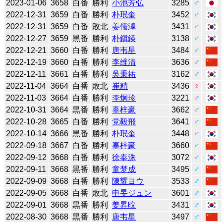
2023-01-06
3658
白番
勝利
小池芳弘
3285
♂
2022-12-31
3659
白番
勝利
朴珉奎
3452
♂
2022-12-31
3659
白番
敗北
姜儒澤
3431
♂
2022-12-27
3659
黒番
勝利
朴鎭鍈
3138
♂
2022-12-21
3660
白番
勝利
唐韦星
3484
♂
2022-12-19
3660
白番
勝利
李维清
3636
♂
2022-12-11
3661
白番
勝利
吳秉祐
3162
♂
2022-11-04
3664
白番
敗北
崔精
3436
♀
2022-11-03
3664
白番
勝利
李炯珍
3221
♂
2022-10-31
3664
黒番
勝利
辜梓豪
3662
♂
2022-10-28
3665
白番
勝利
党毅飛
3641
♂
2022-10-14
3666
黒番
勝利
朴珉奎
3448
♂
2022-09-18
3667
白番
勝利
辜梓豪
3660
♂
2022-09-12
3668
白番
勝利
徐奉洙
3072
♂
2022-09-11
3668
黒番
勝利
童梦成
3495
♂
2022-09-09
3668
白番
勝利
陳耀ヨウ
3533
♂
2022-09-05
3668
白番
敗北
申旻ジュン
3601
♂
2022-09-01
3668
黒番
勝利
姜昇旼
3431
♂
2022-08-30
3668
黒番
勝利
唐韦星
3497
♂