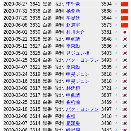
2020-08-27
3641
黒番
敗北
李轩豪
3594
♂
2020-07-31
3638
白番
勝利
杨鼎新
3668
♂
2020-07-29
3638
白番
勝利
芈昱廷
3644
♂
2020-06-08
3631
白番
勝利
赵晨宇
3573
♂
2020-06-01
3630
白番
勝利
村川大介
3361
♂
2020-05-21
3628
黒番
敗北
申眞諝
3848
♂
2020-05-12
3627
白番
勝利
李東勳
3586
♂
2020-05-01
3625
白番
勝利
尹ジュン相
3403
♂
2020-04-25
3624
白番
敗北
パク・ヨンフン
3493
♂
2020-04-07
3621
黒番
敗北
李東勳
3585
♂
2020-03-24
3619
黒番
勝利
申旻ジュン
3618
♂
2020-03-16
3618
黒番
敗北
申旻ジュン
3618
♂
2020-03-09
3617
黒番
敗北
朴廷桓
3721
♂
2020-03-03
3617
黒番
敗北
申眞諝
3837
♂
2020-02-25
3616
白番
勝利
崔哲瀚
3469
♂
2020-02-18
3615
黒番
敗北
パク・ヨンフン
3497
♂
2020-02-08
3614
白番
勝利
崔精
3418
♀
2020-02-07
3614
黒番
勝利
趙漢乗
3438
♂
2020-02-06
3614
黒番
敗北
韓昇周
3443
♂