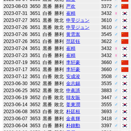
2023-08-03
3650
黒番
勝利
严欢
3372
♂
2023-07-31
3651
白番
勝利
崔精
3432
♀
2023-07-27
3651
黒番
敗北
申旻ジュン
3610
♂
2023-07-26
3651
黒番
敗北
申旻ジュン
3610
♂
2023-07-26
3651
白番
勝利
黄雲嵩
3545
♂
2023-07-26
3651
白番
勝利
范廷钰
3622
♂
2023-07-24
3651
黒番
勝利
崔精
3432
♀
2023-07-23
3651
白番
勝利
崔精
3432
♀
2023-07-19
3651
白番
勝利
李轩豪
3660
♂
2023-07-17
3651
黒番
勝利
李轩豪
3660
♂
2023-07-12
3651
白番
敗北
安成浚
3508
♂
2023-06-30
3652
黒番
勝利
金志錫
3535
♂
2023-06-25
3652
黒番
敗北
申眞諝
3883
♂
2023-06-19
3652
白番
敗北
韓友賑
3447
♂
2023-06-14
3652
黒番
敗北
姜東潤
3555
♂
2023-06-08
3653
白番
敗北
朴廷桓
3693
♂
2023-06-07
3653
黒番
勝利
金眞輝
3418
♂
2023-06-04
3653
白番
勝利
朴鐘勳
3397
♂