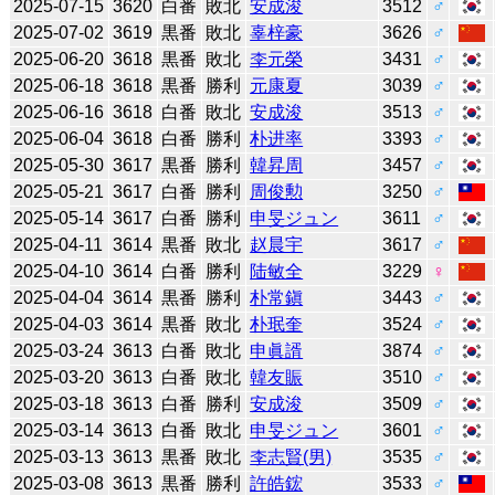
2025-07-15
3620
白番
敗北
安成浚
3512
♂
2025-07-02
3619
黒番
敗北
辜梓豪
3626
♂
2025-06-20
3618
黒番
敗北
李元榮
3431
♂
2025-06-18
3618
黒番
勝利
元康夏
3039
♂
2025-06-16
3618
白番
敗北
安成浚
3513
♂
2025-06-04
3618
白番
勝利
朴进率
3393
♂
2025-05-30
3617
黒番
勝利
韓昇周
3457
♂
2025-05-21
3617
白番
勝利
周俊勲
3250
♂
2025-05-14
3617
白番
勝利
申旻ジュン
3611
♂
2025-04-11
3614
黒番
敗北
赵晨宇
3617
♂
2025-04-10
3614
白番
勝利
陆敏全
3229
♀
2025-04-04
3614
黒番
勝利
朴常鎭
3443
♂
2025-04-03
3614
黒番
敗北
朴珉奎
3524
♂
2025-03-24
3613
白番
敗北
申眞諝
3874
♂
2025-03-20
3613
白番
敗北
韓友賑
3510
♂
2025-03-18
3613
白番
勝利
安成浚
3509
♂
2025-03-14
3613
白番
敗北
申旻ジュン
3601
♂
2025-03-13
3613
黒番
敗北
李志賢(男)
3535
♂
2025-03-08
3613
黒番
勝利
許皓鋐
3533
♂