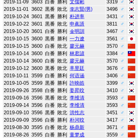
2019-11-09
3603
白番
勝利
文儒彬
3319
♂
2019-11-01
3602
黒番
敗北
李志賢(男)
3496
♂
2019-10-24
3601
黒番
勝利
朴进率
3431
♂
2019-10-22
3601
黒番
敗北
申眞諝
3811
♂
2019-10-20
3601
白番
勝利
金明訓
3467
♂
2019-10-15
3600
黒番
勝利
一力遼
3561
♂
2019-10-15
3600
白番
敗北
廖元赫
3570
♂
2019-10-14
3600
白番
勝利
林君諺
3384
♂
2019-10-14
3600
白番
敗北
廖元赫
3570
♂
2019-10-12
3600
黒番
敗北
芈昱廷
3676
♂
2019-10-11
3599
白番
勝利
何语涵
3406
♂
2019-10-05
3599
黒番
勝利
許映皓
3399
♂
2019-09-26
3598
白番
勝利
姜昇旼
3410
♂
2019-09-16
3596
黒番
敗北
李维清
3593
♂
2019-09-14
3596
白番
敗北
李维清
3593
♂
2019-09-10
3596
黒番
敗北
洪性志
3451
♂
2019-09-09
3596
白番
勝利
朴河旼
3417
♂
2019-08-30
3595
白番
敗北
杨鼎新
3671
♂
2019-08-26
3595
白番
勝利
童梦成
3559
♂