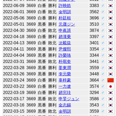
2022-06-09
3669
白番
勝利
許映皓
3383
♂
2022-06-01
3669
白番
敗北
金明訓
3562
♂
2022-05-06
3669
白番
勝利
朴廷桓
3696
♂
2022-05-01
3669
黒番
勝利
元晟ジン
3510
♂
2022-04-30
3669
白番
敗北
申眞諝
3874
♂
2022-04-18
3669
白番
勝利
趙漢乗
3397
♂
2022-04-13
3669
白番
敗北
沈載益
3401
♂
2022-04-11
3669
黒番
勝利
尹燦熙
3354
♂
2022-04-04
3669
黒番
勝利
許榮珞
3344
♂
2022-03-31
3669
黒番
敗北
朴珉奎
3441
♂
2022-03-28
3669
黒番
勝利
姜東潤
3559
♂
2022-03-26
3669
黒番
勝利
李元榮
3448
♂
2022-03-24
3669
白番
勝利
辜梓豪
3664
♂
2022-03-22
3669
白番
勝利
一力遼
3574
♂
2022-03-19
3669
白番
勝利
趙完珪
3294
♂
2022-03-17
3669
黒番
敗北
申旻ジュン
3586
♂
2022-03-16
3669
黒番
勝利
金志錫
3543
♂
2022-03-15
3669
黒番
敗北
金明訓
3559
♂