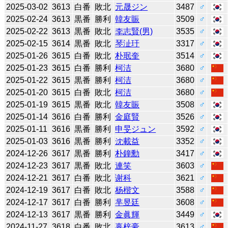
2025-03-02
3613
白番
敗北
元晟ジン
3487
♂
2025-02-24
3613
黒番
勝利
韓友賑
3509
♂
2025-02-22
3613
黒番
敗北
李志賢(男)
3535
♂
2025-02-15
3614
黒番
敗北
琴沚玗
3317
♂
2025-01-26
3615
白番
敗北
朴珉奎
3514
♂
2025-01-23
3615
白番
勝利
柯洁
3680
♂
2025-01-22
3615
黒番
勝利
柯洁
3680
♂
2025-01-20
3615
白番
敗北
柯洁
3680
♂
2025-01-19
3615
黒番
敗北
韓友賑
3508
♂
2025-01-14
3616
白番
勝利
金庭賢
3526
♂
2025-01-11
3616
黒番
勝利
申旻ジュン
3592
♂
2025-01-03
3616
黒番
勝利
沈載益
3352
♂
2024-12-26
3617
黒番
勝利
朴鐘勳
3417
♂
2024-12-23
3617
黒番
敗北
連笑
3603
♂
2024-12-21
3617
白番
敗北
谢科
3621
♂
2024-12-19
3617
白番
敗北
杨楷文
3588
♂
2024-12-17
3617
白番
勝利
芈昱廷
3608
♂
2024-12-13
3617
黒番
勝利
金眞輝
3449
♂
2024-11-27
3618
白番
敗北
辜梓豪
3613
♂