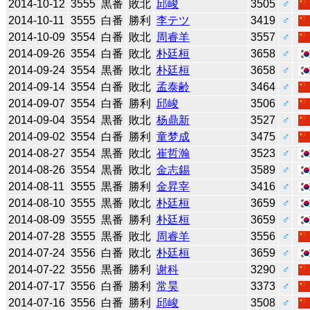
2014-10-12
3555
黒番
敗北
邱峻
3505
♂
2014-10-11
3555
白番
勝利
李テツ
3419
♂
2014-10-09
3554
白番
敗北
周睿羊
3557
♂
2014-09-26
3554
白番
敗北
朴廷桓
3658
♂
2014-09-24
3554
黒番
敗北
朴廷桓
3658
♂
2014-09-14
3554
白番
敗北
孟泰齢
3464
♂
2014-09-07
3554
白番
勝利
邱峻
3506
♂
2014-09-04
3554
黒番
敗北
杨鼎新
3527
♂
2014-09-02
3554
白番
勝利
童梦成
3475
♂
2014-08-27
3554
黒番
敗北
崔哲瀚
3523
♂
2014-08-26
3554
黒番
敗北
金志錫
3589
♂
2014-08-11
3555
黒番
勝利
金昇宰
3416
♂
2014-08-10
3555
黒番
敗北
朴廷桓
3659
♂
2014-08-09
3555
黒番
勝利
朴廷桓
3659
♂
2014-07-28
3555
黒番
敗北
周睿羊
3556
♂
2014-07-24
3556
白番
敗北
朴廷桓
3659
♂
2014-07-22
3556
黒番
勝利
谢科
3290
♂
2014-07-17
3556
白番
勝利
常昊
3373
♂
2014-07-16
3556
白番
勝利
邱峻
3508
♂