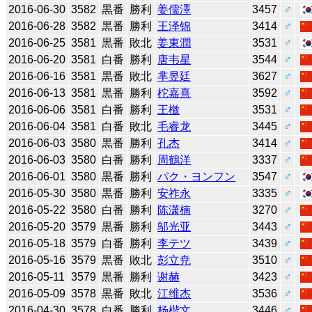
2016-06-30
3582
黒番
勝利
姜儒澤
3457
♂
2016-06-28
3582
黒番
勝利
王泽锦
3414
♂
2016-06-25
3581
黒番
敗北
姜東潤
3531
♂
2016-06-20
3581
白番
勝利
唐韦星
3544
♂
2016-06-16
3581
黒番
敗北
芈昱廷
3627
♂
2016-06-13
3581
黒番
勝利
柁嘉熹
3592
♂
2016-06-06
3581
白番
勝利
王檄
3531
♂
2016-06-04
3581
白番
敗北
毛睿龙
3445
♂
2016-06-03
3580
黒番
勝利
孔杰
3414
♂
2016-06-03
3580
白番
勝利
周鶴洋
3337
♂
2016-06-01
3580
黒番
勝利
パク・ヨンフン
3547
♂
2016-05-30
3580
黒番
勝利
安祚永
3335
♂
2016-05-22
3580
白番
勝利
陈潇楠
3270
♂
2016-05-20
3579
黒番
勝利
邬光亚
3443
♂
2016-05-18
3579
白番
勝利
李テツ
3439
♂
2016-05-16
3579
黒番
敗北
彭立尭
3510
♂
2016-05-11
3579
黒番
勝利
谢赫
3423
♂
2016-05-09
3578
黒番
敗北
江维杰
3536
♂
2016-04-30
3578
白番
勝利
杨楷文
3446
♂