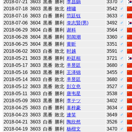
2018-07-21
3603
黒番
勝利
李昌鍋
3370
♂
2018-07-18
3603
黒番
敗北
檀嘯
3542
♂
2018-07-16
3603
白番
勝利
范廷钰
3633
♂
2018-07-06
3604
黒番
勝利
李志賢(男)
3492
♂
2018-06-29
3604
白番
勝利
谢科
3564
♂
2018-06-28
3604
黒番
勝利
郭闻潮
3360
♂
2018-06-25
3604
黒番
勝利
黄昕
3351
♂
2018-06-02
3603
白番
敗北
时越
3591
♂
2018-05-21
3603
黒番
勝利
朴廷桓
3721
♂
2018-05-17
3603
黒番
敗北
芈昱廷
3680
♂
2018-05-16
3603
黒番
勝利
王泽锦
3455
♂
2018-05-14
3603
白番
敗北
芈昱廷
3680
♂
2018-05-12
3603
黒番
敗北
彭立尭
3527
♂
2018-05-11
3603
白番
勝利
唐韦星
3538
♂
2018-05-09
3603
黒番
勝利
李テツ
3402
♂
2018-04-25
3603
白番
勝利
辜梓豪
3634
♂
2018-04-23
3603
黒番
敗北
連笑
3649
♂
2018-04-21
3603
白番
勝利
陶欣然
3526
♂
2018-04-19
3603
白番
勝利
杨楷文
3470
♂