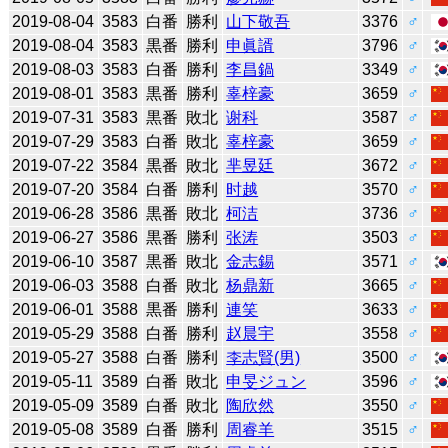
2019-08-04
3583
白番
勝利
山下敬吾
3376
♂
2019-08-04
3583
黒番
勝利
申眞諝
3796
♂
2019-08-03
3583
白番
勝利
李昌鍋
3349
♂
2019-08-01
3583
黒番
勝利
辜梓豪
3659
♂
2019-07-31
3583
黒番
敗北
谢科
3587
♂
2019-07-29
3583
白番
敗北
辜梓豪
3659
♂
2019-07-22
3584
黒番
敗北
芈昱廷
3672
♂
2019-07-20
3584
白番
勝利
时越
3570
♂
2019-06-28
3586
黒番
敗北
柯洁
3736
♂
2019-06-27
3586
黒番
勝利
张涛
3503
♂
2019-06-10
3587
黒番
敗北
金志錫
3571
♂
2019-06-03
3588
白番
敗北
杨鼎新
3665
♂
2019-06-01
3588
黒番
勝利
連笑
3633
♂
2019-05-29
3588
白番
勝利
赵晨宇
3558
♂
2019-05-27
3588
白番
勝利
李志賢(男)
3500
♂
2019-05-11
3589
白番
敗北
申旻ジュン
3596
♂
2019-05-09
3589
白番
敗北
陶欣然
3550
♂
2019-05-08
3589
白番
勝利
周睿羊
3515
♂