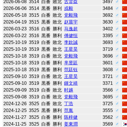
2026-06-08
3514
白番
敗北
古霊益
3497
♂
2026-06-06
3514
黒番
勝利
戎毅
3484
♂
2026-05-18
3515
白番
敗北
党毅飛
3692
♂
2026-04-19
3515
黒番
敗北
赵晨宇
3630
♂
2026-03-23
3516
白番
勝利
马逸超
3402
♂
2026-03-22
3516
黒番
勝利
傅健恒
3395
♂
2025-10-19
3519
白番
敗北
李欽誠
3693
♂
2025-10-19
3519
黒番
敗北
王星昊
3719
♂
2025-10-18
3519
白番
敗北
党毅飛
3696
♂
2025-10-18
3519
白番
勝利
芈昱廷
3601
♂
2025-10-18
3519
黒番
勝利
范廷钰
3608
♂
2025-09-10
3519
白番
敗北
王星昊
3721
♂
2025-09-10
3519
黒番
勝利
鍾文靖
3371
♂
2025-09-09
3519
白番
敗北
时越
3566
♂
2025-09-08
3519
白番
敗北
党毅飛
3695
♂
2024-12-26
3525
白番
敗北
丁浩
3725
♂
2024-12-25
3525
黒番
勝利
范胤
3555
♂
2024-11-27
3525
白番
勝利
陈梓健
3562
♂
2024-11-25
3525
白番
勝利
姜東潤
3569
♂