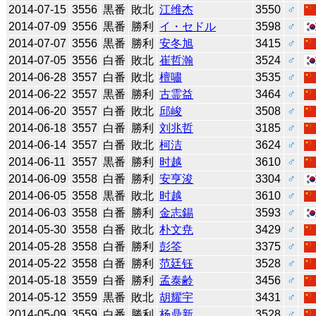
2014-07-15
3556
黒番
敗北
江维杰
3550
♂
2014-07-09
3556
黒番
勝利
イ・セドル
3598
♂
2014-07-07
3556
黒番
勝利
安冬旭
3415
♂
2014-07-05
3556
白番
敗北
崔哲瀚
3524
♂
2014-06-28
3557
白番
敗北
檀嘯
3535
♂
2014-06-22
3557
黒番
勝利
古霊益
3464
♂
2014-06-20
3557
白番
敗北
邱峻
3508
♂
2014-06-18
3557
白番
勝利
刘兆哲
3185
♂
2014-06-14
3557
白番
敗北
柯洁
3624
♂
2014-06-11
3557
黒番
勝利
时越
3610
♂
2014-06-09
3558
白番
勝利
安亨浚
3304
♂
2014-06-05
3558
黒番
敗北
时越
3610
♂
2014-06-03
3558
白番
勝利
金志錫
3593
♂
2014-05-30
3558
白番
敗北
朴文尭
3429
♂
2014-05-28
3558
白番
勝利
彭筌
3375
♂
2014-05-22
3558
白番
勝利
范廷钰
3528
♂
2014-05-18
3559
白番
勝利
孟泰齢
3456
♂
2014-05-12
3559
黒番
敗北
胡耀宇
3431
♂
2014-05-09
3559
白番
勝利
杨鼎新
3528
♂