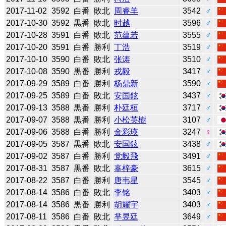
2017-11-02
3592
白番
敗北
周睿羊
3542
♂
2017-10-30
3592
黒番
敗北
时越
3596
♂
2017-10-28
3591
白番
敗北
范蕴若
3555
♂
2017-10-20
3591
白番
勝利
丁浩
3519
♂
2017-10-10
3590
白番
敗北
张涛
3510
♂
2017-10-08
3590
黒番
勝利
戎毅
3417
♂
2017-09-29
3589
白番
勝利
杨鼎新
3590
♂
2017-09-25
3589
白番
敗北
安国鉉
3437
♂
2017-09-13
3588
黒番
勝利
朴廷桓
3717
♂
2017-09-07
3588
黒番
勝利
小松英樹
3107
♂
2017-09-06
3588
白番
勝利
金彩瑛
3247
♀
2017-09-05
3587
黒番
敗北
安国鉉
3438
♂
2017-09-02
3587
白番
勝利
党毅飛
3491
♂
2017-08-31
3587
黒番
敗北
辜梓豪
3615
♂
2017-08-22
3587
白番
勝利
唐韦星
3545
♂
2017-08-14
3586
白番
敗北
李铭
3403
♂
2017-08-14
3586
黒番
勝利
胡耀宇
3403
♂
2017-08-11
3586
白番
敗北
芈昱廷
3649
♂