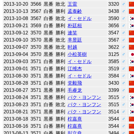
2013-10-20
3566
黒番
敗北
王雷
3320
♂
2013-10-13
3567
白番
勝利
孟泰齢
3438
♂
2013-10-08
3567
白番
敗北
イ・セドル
3590
♂
2013-09-21
3569
白番
勝利
朴廷桓
3656
♂
2013-09-12
3570
黒番
勝利
連笑
3547
♂
2013-09-10
3570
黒番
敗北
芈昱廷
3567
♂
2013-09-07
3570
黒番
敗北
时越
3622
♂
2013-09-04
3570
黒番
勝利
小松英樹
3125
♂
2013-09-03
3571
白番
勝利
イ・セドル
3585
♂
2013-09-01
3571
白番
勝利
江维杰
3519
♂
2013-08-30
3571
黒番
勝利
イ・セドル
3584
♂
2013-08-28
3571
白番
勝利
党毅飛
3430
♂
2013-08-27
3571
黒番
勝利
毛睿龙
3399
♂
2013-08-24
3571
黒番
勝利
パク・ヨンフン
3515
♂
2013-08-23
3571
白番
敗北
パク・ヨンフン
3515
♂
2013-08-21
3571
黒番
勝利
パク・ヨンフン
3514
♂
2013-08-18
3571
黒番
勝利
柁嘉熹
3544
♂
2013-08-16
3571
白番
勝利
柁嘉熹
3544
♂
2013-08-13
3571
白番
勝利
彭立尭
3494
♂