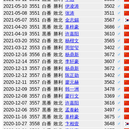
2021-05-10
3551
白番
勝利
伊凌涛
3502
♂
2021-05-08
3551
白番
敗北
张涛
3511
♂
2021-05-07
3551
白番
敗北
金志錫
3567
♂
2021-04-20
3551
黒番
敗北
辜梓豪
3686
♂
2021-04-19
3551
黒番
勝利
许嘉阳
3610
♂
2021-03-20
3552
白番
敗北
杨楷文
3565
♂
2021-03-12
3553
白番
勝利
周贺玺
3402
♂
2020-12-16
3556
白番
敗北
杨鼎新
3672
♂
2020-12-14
3557
白番
敗北
李轩豪
3607
♂
2020-12-13
3557
白番
勝利
杨鼎新
3672
♂
2020-12-12
3557
白番
勝利
陈正勋
3402
♂
2020-12-11
3557
白番
勝利
廖元赫
3562
♂
2020-12-09
3557
白番
勝利
韩一洲
3478
♂
2020-12-08
3557
白番
勝利
廖行文
3369
♂
2020-12-07
3557
黒番
敗北
许嘉阳
3616
♂
2020-12-06
3557
黒番
敗北
孟泰齢
3497
♂
2020-11-16
3557
黒番
敗北
辜梓豪
3675
♂
2020-10-27
3558
白番
敗北
卞相壹
3648
♂