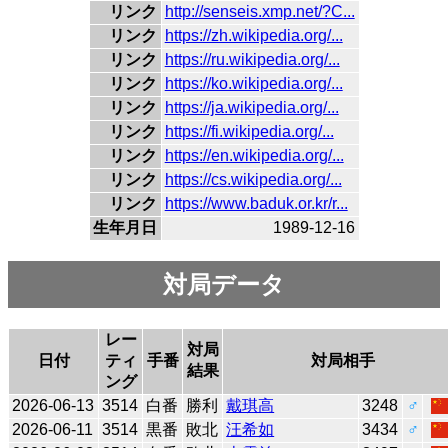
リンク
http://senseis.xmp.net/?C...
リンク
https://zh.wikipedia.org/...
リンク
https://ru.wikipedia.org/...
リンク
https://ko.wikipedia.org/...
リンク
https://ja.wikipedia.org/...
リンク
https://fi.wikipedia.org/...
リンク
https://en.wikipedia.org/...
リンク
https://cs.wikipedia.org/...
リンク
https://www.baduk.or.kr/r...
生年月日
1989-12-16
対局データ
レー
対局
日付
ティ
手番
対局相手
結果
ング
2026-06-13
3514
白番
勝利
戴琪高
3248
♂
2026-06-11
3514
黒番
敗北
汪希如
3434
♂