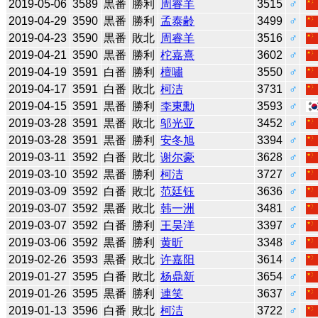
2019-05-06
3589
黒番
勝利
周睿羊
3515
♂
2019-04-29
3590
黒番
勝利
孟泰齢
3499
♂
2019-04-23
3590
黒番
敗北
周睿羊
3516
♂
2019-04-21
3590
黒番
勝利
柁嘉熹
3602
♂
2019-04-19
3591
白番
勝利
檀嘯
3550
♂
2019-04-17
3591
白番
敗北
柯洁
3731
♂
2019-04-15
3591
黒番
勝利
李東勳
3593
♂
2019-03-28
3591
黒番
敗北
邬光亚
3452
♂
2019-03-28
3591
黒番
勝利
安冬旭
3394
♂
2019-03-11
3592
白番
敗北
谢尔豪
3628
♂
2019-03-10
3592
黒番
勝利
柯洁
3727
♂
2019-03-09
3592
白番
敗北
范廷钰
3636
♂
2019-03-07
3592
黒番
敗北
韩一洲
3481
♂
2019-03-07
3592
白番
勝利
王昊洋
3397
♂
2019-03-06
3592
黒番
勝利
黄昕
3348
♂
2019-02-26
3593
黒番
敗北
许嘉阳
3614
♂
2019-01-27
3595
白番
敗北
杨鼎新
3654
♂
2019-01-26
3595
黒番
勝利
連笑
3637
♂
2019-01-13
3596
白番
敗北
柯洁
3722
♂