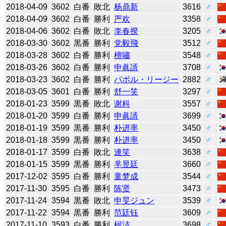
2018-04-09
3602
白番
敗北
杨鼎新
3616
♂
2018-04-09
3602
白番
勝利
严欢
3358
♂
2018-04-06
3602
白番
敗北
李春揆
3205
♂
2018-03-30
3602
黒番
勝利
党毅飛
3512
♂
2018-03-28
3602
白番
勝利
檀嘯
3548
♂
2018-03-26
3602
白番
勝利
申眞諝
3708
♂
2018-03-23
3602
白番
勝利
パボル・リージー
2882
♂
2018-03-05
3601
白番
勝利
舒一笑
3297
♂
2018-01-23
3599
黒番
敗北
谢科
3557
♂
2018-01-20
3599
白番
勝利
申眞諝
3699
♂
2018-01-19
3599
黒番
勝利
朴进率
3450
♂
2018-01-18
3599
黒番
勝利
朴进率
3450
♂
2018-01-17
3599
白番
敗北
連笑
3638
♂
2018-01-15
3599
黒番
勝利
芈昱廷
3660
♂
2017-12-02
3595
白番
勝利
童梦成
3544
♂
2017-11-30
3595
白番
勝利
陈贤
3473
♂
2017-11-24
3594
黒番
敗北
申旻ジュン
3539
♂
2017-11-22
3594
黒番
勝利
范廷钰
3609
♂
2017-11-10
3593
白番
勝利
柯洁
3698
♂