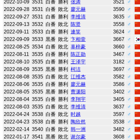
2022-10-09
3531
白番
勝利
张涛
3521
♂
2022-09-28
3531
白番
敗北
廖元赫
3590
♂
2022-09-27
3531
白番
勝利
李维清
3635
♂
2022-09-13
3532
白番
敗北
陈贤
3558
♂
2022-09-11
3533
白番
勝利
連笑
3624
♂
2022-09-09
3533
黒番
敗北
卞相壹
3667
♂
2022-08-25
3534
白番
敗北
辜梓豪
3660
♂
2022-08-11
3535
白番
勝利
陈正勋
3467
♂
2022-08-10
3535
白番
勝利
王泽宇
3182
♂
2022-08-09
3535
黒番
勝利
柯洁
3697
♂
2022-08-08
3535
白番
敗北
江维杰
3582
♂
2022-08-06
3535
白番
勝利
廖元赫
3586
♂
2022-08-05
3535
黒番
勝利
曹潇阳
3402
♂
2022-08-04
3535
白番
勝利
李翔宇
3405
♂
2022-08-03
3535
白番
敗北
李维清
3637
♂
2022-04-24
3538
白番
敗北
时越
3597
♂
2022-04-23
3538
白番
勝利
陶欣然
3538
♂
2022-02-14
3540
白番
敗北
韩一洲
3482
♂
2022-01-17
3541
黒番
敗北
谢尔豪
3608
♂