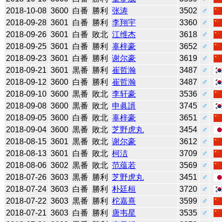
2018-10-08
3600
白番
勝利
张涛
3502
♂
2018-09-28
3601
白番
勝利
李翔宇
3360
♂
2018-09-26
3601
白番
敗北
江维杰
3618
♂
2018-09-25
3601
白番
勝利
辜梓豪
3652
♂
2018-09-23
3601
白番
勝利
谢尔豪
3619
♂
2018-09-21
3601
黒番
勝利
崔哲瀚
3487
♂
2018-09-12
3600
白番
勝利
崔哲瀚
3487
♂
2018-09-10
3600
黒番
敗北
李轩豪
3536
♂
2018-09-08
3600
黒番
敗北
申眞諝
3745
♂
2018-09-05
3600
白番
敗北
辜梓豪
3651
♂
2018-09-04
3600
黒番
敗北
芝野虎丸
3454
♂
2018-08-15
3601
黒番
敗北
谢尔豪
3612
♂
2018-08-13
3601
白番
敗北
柯洁
3709
♂
2018-08-06
3602
黒番
敗北
范蕴若
3569
♂
2018-07-26
3603
黒番
勝利
芝野虎丸
3451
♂
2018-07-24
3603
白番
勝利
朴廷桓
3720
♂
2018-07-22
3603
黒番
勝利
柁嘉熹
3599
♂
2018-07-21
3603
白番
勝利
唐韦星
3535
♂