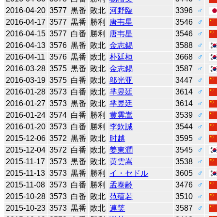
2016-04-20
3577
黒番
敗北
河野臨
3396
♂
2016-04-17
3577
黒番
勝利
唐韦星
3546
♂
2016-04-15
3577
白番
勝利
唐韦星
3546
♂
2016-04-13
3576
黒番
敗北
金志錫
3588
♂
2016-04-11
3576
黒番
敗北
朴廷桓
3668
♂
2016-03-28
3575
黒番
敗北
金志錫
3587
♂
2016-03-19
3575
白番
敗北
邬光亚
3447
♂
2016-01-28
3573
白番
敗北
芈昱廷
3614
♂
2016-01-27
3573
黒番
敗北
芈昱廷
3614
♂
2016-01-24
3574
白番
勝利
黄雲嵩
3539
♂
2016-01-20
3573
白番
勝利
李欽誠
3544
♂
2015-12-06
3572
黒番
敗北
时越
3595
♂
2015-12-04
3572
白番
敗北
姜東潤
3545
♂
2015-11-17
3573
黒番
敗北
黄雲嵩
3538
♂
2015-11-13
3573
黒番
勝利
イ・セドル
3605
♂
2015-11-08
3573
白番
勝利
孟泰齢
3476
♂
2015-10-28
3573
白番
敗北
范蕴若
3510
♂
2015-10-23
3573
黒番
敗北
連笑
3587
♂