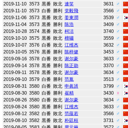
2019-11-10
3573
黒番
敗北
連笑
3631
♂
2019-11-10
3573
白番
勝利
党毅飛
3566
♂
2019-11-06
3573
黒番
敗北
姜東潤
3539
♂
2019-11-04
3573
黒番
勝利
陈浩
3409
♂
2019-10-28
3574
黒番
敗北
柯洁
3740
♂
2019-10-10
3575
黒番
敗北
檀嘯
3559
♂
2019-10-07
3576
白番
敗北
江维杰
3632
♂
2019-10-05
3576
黒番
勝利
陈梓健
3453
♂
2019-09-16
3578
白番
敗北
谢尔豪
3633
♂
2019-09-14
3578
黒番
勝利
陈正勋
3370
♂
2019-09-11
3578
黒番
敗北
谢尔豪
3634
♂
2019-09-10
3579
白番
勝利
范胤
3513
♂
2019-08-31
3580
白番
敗北
申眞諝
3799
♂
2019-08-30
3580
白番
勝利
崔精
3430
♀
2019-08-26
3580
白番
敗北
谢尔豪
3634
♂
2019-08-24
3580
黒番
勝利
江维杰
3633
♂
2019-08-12
3582
白番
敗北
范蕴若
3566
♂
2019-08-10
3582
黒番
敗北
朴廷桓
3731
♂
2019-08-05
3583
白番
勝利
廖元赫
3572
♂