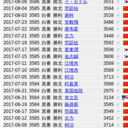
2017-08-09
3586
黒番
敗北
イ・セドル
3551
♂
2017-08-04
3585
黒番
敗北
范廷钰
3594
♂
2017-08-03
3585
白番
勝利
谢科
3528
♂
2017-07-23
3585
白番
敗北
党毅飛
3486
♂
2017-07-22
3585
黒番
勝利
唐韦星
3546
♂
2017-07-21
3585
白番
勝利
古力
3448
♂
2017-07-19
3585
白番
勝利
范廷钰
3592
♂
2017-07-17
3585
黒番
敗北
姜東潤
3506
♂
2017-07-15
3585
白番
勝利
金志錫
3606
♂
2017-07-11
3585
白番
敗北
江维杰
3569
♂
2017-07-10
3585
白番
勝利
江维杰
3569
♂
2017-07-05
3585
黒番
敗北
柯洁
3713
♂
2017-07-03
3584
黒番
敗北
柁嘉熹
3588
♂
2017-06-21
3584
白番
敗北
美国低段
2975
♂
2017-06-21
3584
白番
敗北
李立言
3134
♂
2017-06-19
3584
黒番
勝利
杨鼎新
3585
♂
2017-06-17
3584
黒番
勝利
范蕴若
3549
♂
2017-06-12
3585
白番
勝利
古力
3452
♂
2017-06-09
3585
黒番
敗北
柯洁
3714
♂