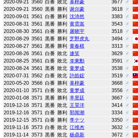
2020-09-21
3560
白番
敗北
辜梓豪
3677
♂
2020-09-21
3560
黒番
勝利
谢尔豪
3618
♂
2020-09-01
3561
白番
勝利
沈沛然
3383
♂
2020-08-31
3561
黒番
勝利
黄雲嵩
3543
♂
2020-08-30
3561
白番
勝利
屠晓宇
3518
♂
2020-08-29
3561
黒番
勝利
芝野虎丸
3494
♂
2020-08-27
3561
黒番
勝利
黄春棋
3313
♂
2020-08-26
3561
白番
敗北
連笑
3629
♂
2020-08-25
3561
白番
敗北
李東勳
3591
♂
2020-08-24
3561
黒番
敗北
童梦成
3538
♂
2020-07-31
3562
白番
敗北
許皓鋐
3519
♂
2020-05-20
3566
白番
勝利
辜梓豪
3668
♂
2020-01-10
3571
白番
敗北
童梦成
3556
♂
2020-01-08
3571
黒番
勝利
芈昱廷
3667
♂
2019-12-16
3571
黒番
敗北
王昊洋
3414
♂
2019-12-16
3571
白番
勝利
郭闻潮
3334
♂
2019-12-15
3571
白番
勝利
李テツ
3350
♂
2019-11-16
3573
白番
敗北
江维杰
3632
♂
2019-11-14
3573
黒番
敗北
杨鼎新
3672
♂