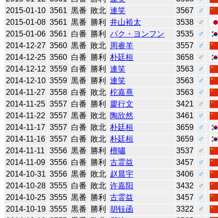
2015-01-10
3561
黒番
敗北
連笑
3567
♂
2015-01-08
3561
黒番
勝利
井山裕太
3538
♂
2015-01-06
3561
白番
勝利
パク・ヨンフン
3535
♂
2014-12-27
3560
黒番
敗北
周睿羊
3557
♂
2014-12-25
3560
白番
勝利
朴廷桓
3658
♂
2014-12-12
3559
白番
勝利
連笑
3563
♂
2014-12-10
3559
黒番
勝利
連笑
3563
♂
2014-11-27
3558
白番
敗北
柁嘉熹
3563
♂
2014-11-25
3557
白番
勝利
廖行文
3421
♂
2014-11-22
3557
黒番
敗北
陶欣然
3461
♂
2014-11-17
3557
白番
敗北
朴廷桓
3659
♂
2014-11-16
3557
白番
敗北
朴廷桓
3659
♂
2014-11-11
3556
黒番
勝利
檀嘯
3537
♂
2014-11-09
3556
白番
勝利
古霊益
3457
♂
2014-10-31
3556
黒番
敗北
赵晨宇
3406
♂
2014-10-28
3555
白番
敗北
许嘉阳
3432
♂
2014-10-25
3555
黒番
勝利
古霊益
3457
♂
2014-10-19
3555
黒番
勝利
胡钰函
3322
♂