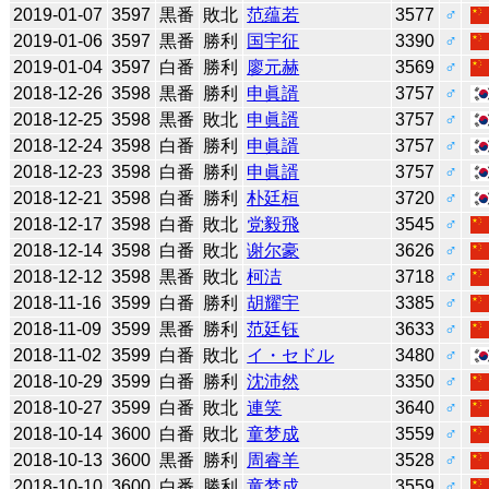
2019-01-07
3597
黒番
敗北
范蕴若
3577
♂
2019-01-06
3597
黒番
勝利
国宇征
3390
♂
2019-01-04
3597
白番
勝利
廖元赫
3569
♂
2018-12-26
3598
黒番
勝利
申眞諝
3757
♂
2018-12-25
3598
黒番
敗北
申眞諝
3757
♂
2018-12-24
3598
白番
勝利
申眞諝
3757
♂
2018-12-23
3598
白番
勝利
申眞諝
3757
♂
2018-12-21
3598
白番
勝利
朴廷桓
3720
♂
2018-12-17
3598
白番
敗北
党毅飛
3545
♂
2018-12-14
3598
白番
敗北
谢尔豪
3626
♂
2018-12-12
3598
黒番
敗北
柯洁
3718
♂
2018-11-16
3599
白番
勝利
胡耀宇
3385
♂
2018-11-09
3599
黒番
勝利
范廷钰
3633
♂
2018-11-02
3599
白番
敗北
イ・セドル
3480
♂
2018-10-29
3599
白番
勝利
沈沛然
3350
♂
2018-10-27
3599
白番
敗北
連笑
3640
♂
2018-10-14
3600
白番
敗北
童梦成
3559
♂
2018-10-13
3600
黒番
勝利
周睿羊
3528
♂
2018-10-10
3600
白番
勝利
童梦成
3559
♂