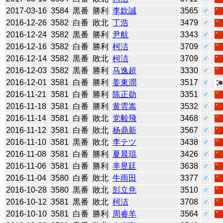
2017-03-16
3584
黒番
勝利
李欽誠
3565
♂
2016-12-26
3582
白番
敗北
丁浩
3479
♂
2016-12-24
3582
黒番
勝利
尹航
3343
♂
2016-12-16
3582
白番
勝利
柯洁
3709
♂
2016-12-14
3582
黒番
敗北
柯洁
3709
♂
2016-12-03
3582
黒番
勝利
马逸超
3330
♂
2016-12-01
3581
白番
勝利
姜東潤
3517
♂
2016-11-21
3581
白番
勝利
陈正勋
3351
♂
2016-11-18
3581
白番
勝利
黄雲嵩
3532
♂
2016-11-14
3581
白番
敗北
党毅飛
3468
♂
2016-11-12
3581
白番
敗北
杨鼎新
3567
♂
2016-11-10
3581
黒番
敗北
李テツ
3438
♂
2016-11-08
3581
白番
勝利
夏晨琨
3426
♂
2016-11-06
3581
白番
勝利
芈昱廷
3638
♂
2016-11-04
3580
白番
敗北
牛雨田
3377
♂
2016-10-28
3580
黒番
敗北
彭立尭
3510
♂
2016-10-12
3581
黒番
敗北
柯洁
3708
♂
2016-10-10
3581
白番
勝利
周睿羊
3564
♂