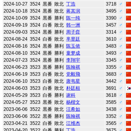
2024-10-27
3524
黒番
敗北
丁浩
3718
♂
2024-10-18
3524
黒番
敗北
蒋其润
3495
♂
2024-10-09
3524
黒番
勝利
陈一纯
3390
♂
2024-09-19
3524
白番
敗北
韩一洲
3457
♂
2024-09-03
3524
黒番
勝利
周子弈
3314
♂
2024-08-24
3524
白番
敗北
芈昱廷
3610
♂
2024-08-16
3524
黒番
勝利
陈玉侬
3483
♂
2024-08-10
3524
黒番
勝利
童梦成
3493
♂
2024-07-23
3524
黒番
勝利
李翔宇
3345
♂
2024-06-23
3523
黒番
勝利
陈翰祺
3355
♂
2024-06-19
3523
白番
敗北
党毅飛
3683
♂
2024-06-10
3523
白番
敗北
唐韦星
3442
♂
2024-06-03
3523
白番
敗北
朴廷桓
3691
♂
2024-05-29
3523
白番
勝利
谢科
3618
♂
2024-05-27
3523
黒番
敗北
杨楷文
3585
♂
2023-06-06
3522
黒番
敗北
汪希如
3438
♂
2023-06-06
3522
黒番
勝利
陈翰祺
3352
♂
2023-04-21
3522
白番
敗北
江维杰
3565
♂
2023-04-20
3522
白番
勝利
丁浩
3675
♂