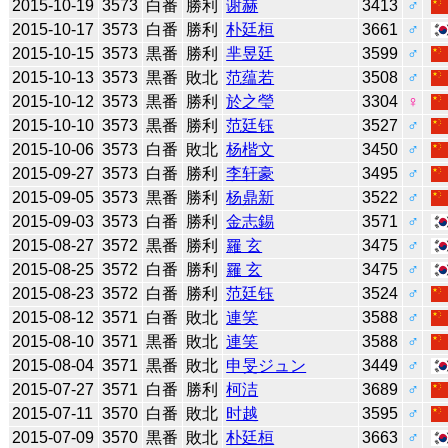
2015-10-19
3573
白番
勝利
谢赫
3413
♂
2015-10-17
3573
白番
勝利
朴廷桓
3661
♂
2015-10-15
3573
黒番
勝利
芈昱廷
3599
♂
2015-10-13
3573
黒番
敗北
范蕴若
3508
♂
2015-10-12
3573
黒番
勝利
於之瑩
3304
♀
2015-10-10
3573
黒番
勝利
范廷钰
3527
♂
2015-10-06
3573
白番
敗北
杨楷文
3450
♂
2015-09-27
3573
白番
勝利
李轩豪
3495
♂
2015-09-05
3573
黒番
勝利
杨鼎新
3522
♂
2015-09-03
3573
白番
勝利
金志錫
3571
♂
2015-08-27
3572
黒番
勝利
羅 玄
3475
♂
2015-08-25
3572
白番
勝利
羅 玄
3475
♂
2015-08-23
3572
白番
勝利
范廷钰
3524
♂
2015-08-12
3571
白番
敗北
連笑
3588
♂
2015-08-10
3571
黒番
敗北
連笑
3588
♂
2015-08-04
3571
黒番
敗北
申旻ジュン
3449
♂
2015-07-27
3571
白番
勝利
柯洁
3689
♂
2015-07-11
3570
白番
敗北
时越
3595
♂
2015-07-09
3570
黒番
敗北
朴廷桓
3663
♂