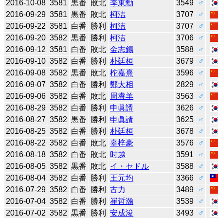
2016-10-08
3581
黒番
敗北
李東勳
3549
♂
2016-09-29
3581
黒番
敗北
柯洁
3707
♂
2016-09-22
3581
白番
勝利
柯洁
3707
♂
2016-09-20
3582
黒番
勝利
柯洁
3706
♂
2016-09-12
3581
白番
敗北
金志錫
3588
♂
2016-09-10
3582
白番
勝利
朴廷桓
3679
♂
2016-09-08
3582
黒番
敗北
柁嘉熹
3596
♂
2016-09-07
3582
白番
勝利
鄭大相
2829
♂
2016-09-06
3582
白番
敗北
周睿羊
3563
♂
2016-08-29
3582
白番
勝利
申眞諝
3626
♂
2016-08-27
3582
黒番
勝利
申眞諝
3625
♂
2016-08-25
3582
白番
勝利
朴廷桓
3678
♂
2016-08-22
3582
白番
敗北
辜梓豪
3576
♂
2016-08-18
3582
白番
敗北
时越
3591
♂
2016-08-05
3582
黒番
敗北
イ・セドル
3588
♂
2016-08-04
3582
白番
勝利
王元均
3366
♂
2016-07-29
3582
白番
勝利
古力
3489
♂
2016-07-04
3582
白番
勝利
崔哲瀚
3539
♂
2016-07-02
3582
黒番
勝利
安成浚
3493
♂