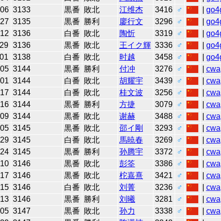
-06
3133
黒番
敗北
江维杰
3416
♂
|
go4
-27
3135
黒番
勝利
廖行文
3296
♂
|
go4
-12
3136
白番
敗北
陶忻
3319
♂
|
go4
-29
3136
黒番
敗北
王イク輝
3336
♂
|
go4
-01
3138
白番
敗北
时越
3458
♂
|
go4
-05
3144
黒番
勝利
付冲
3276
♂
|
cwa
-01
3144
白番
敗北
胡耀宇
3439
♂
|
cwa
-17
3144
白番
敗北
桂文波
3256
♂
|
cwa
-16
3144
黒番
勝利
方捷
3079
♂
|
cwa
-09
3144
黒番
敗北
谢赫
3488
♂
|
cwa
-05
3145
黒番
敗北
邵イ剛
3293
♂
|
cwa
-29
3145
白番
敗北
馬暁春
3269
♂
|
cwa
-24
3145
黒番
勝利
孙腾宇
3372
♂
|
cwa
-10
3146
黒番
敗北
彭筌
3386
♂
|
cwa
-17
3146
黒番
敗北
柁嘉熹
3421
♂
|
cwa
-15
3146
白番
敗北
刘菁
3236
♂
|
cwa
-13
3146
黒番
勝利
刘曦
3281
♂
|
cwa
-05
3147
黒番
敗北
孙力
3338
♂
|
cwa