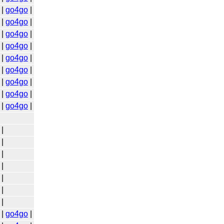
|
go4go
|
|
go4go
|
|
go4go
|
|
go4go
|
|
go4go
|
|
go4go
|
|
go4go
|
|
go4go
|
|
go4go
|
|
|
|
|
|
|
|
|
go4go
|