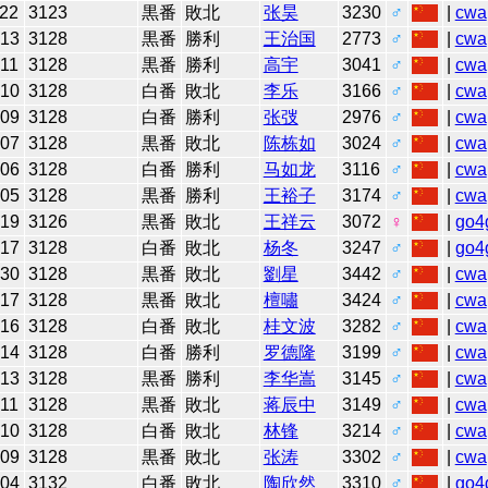
-22
3123
黒番
敗北
张昊
3230
♂
|
cwa
-13
3128
黒番
勝利
王治国
2773
♂
|
cwa
-11
3128
黒番
勝利
高宇
3041
♂
|
cwa
-10
3128
白番
敗北
李乐
3166
♂
|
cwa
-09
3128
白番
勝利
张弢
2976
♂
|
cwa
-07
3128
黒番
敗北
陈栋如
3024
♂
|
cwa
-06
3128
白番
勝利
马如龙
3116
♂
|
cwa
-05
3128
黒番
勝利
王裕子
3174
♂
|
cwa
-19
3126
黒番
敗北
王祥云
3072
♀
|
go4
-17
3128
白番
敗北
杨冬
3247
♂
|
go4
-30
3128
黒番
敗北
劉星
3442
♂
|
cwa
-17
3128
黒番
敗北
檀嘯
3424
♂
|
cwa
-16
3128
白番
敗北
桂文波
3282
♂
|
cwa
-14
3128
白番
勝利
罗德隆
3199
♂
|
cwa
-13
3128
黒番
勝利
李华嵩
3145
♂
|
cwa
-11
3128
黒番
敗北
蒋辰中
3149
♂
|
cwa
-10
3128
白番
敗北
林锋
3214
♂
|
cwa
-09
3128
黒番
敗北
张涛
3302
♂
|
cwa
-04
3132
白番
敗北
陶欣然
3310
♂
|
go4