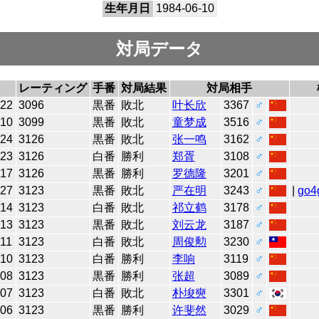
生年月日
1984-06-10
対局データ
レーティング
手番
対局結果
対局相手
-22
3096
黒番
敗北
叶长欣
3367
♂
-10
3099
黒番
敗北
童梦成
3516
♂
-24
3126
黒番
敗北
张一鸣
3162
♂
-23
3126
白番
勝利
郑胥
3108
♂
-17
3126
黒番
勝利
罗德隆
3201
♂
-27
3123
黒番
敗北
严在明
3243
♂
|
go4
-14
3123
白番
敗北
祁立鹤
3178
♂
-13
3123
黒番
敗北
刘云龙
3187
♂
-11
3123
白番
敗北
周俊勲
3230
♂
-10
3123
白番
勝利
李响
3119
♂
-08
3123
黒番
勝利
张超
3089
♂
-07
3123
白番
敗北
朴埈奭
3301
♂
-06
3123
黒番
勝利
许斐然
3029
♂