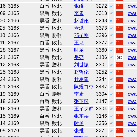
-16
3165
白番
敗北
张维
3272
♂
|
cwa
-09
3165
黒番
敗北
李康
3313
♂
|
cwa
-30
3166
黒番
勝利
赵哲伦
3248
♂
|
cwa
-25
3166
黒番
敗北
兪斌
3373
♂
|
cwa
-18
3166
黒番
勝利
邵イ剛
3296
♂
|
cwa
11
3167
白番
敗北
王尭
3377
♂
|
cwa
-28
3167
黒番
敗北
时越
3360
♂
|
cwa
-21
3167
黒番
敗北
岳亮
3186
♂
|
cwa
-12
3168
黒番
勝利
刘世振
3301
♂
|
cwa
-25
3168
黒番
敗北
赵哲伦
3252
♂
-24
3168
黒番
勝利
甘思阳
3244
♂
|
cwa
-21
3168
黒番
敗北
陳耀ヨウ
3437
♂
|
cwa
-19
3169
白番
勝利
李康
3304
♂
|
cwa
-18
3169
白番
敗北
张英挺
3147
♂
|
cwa
-16
3169
黒番
勝利
王イク輝
3304
♂
|
cwa
-15
3169
白番
敗北
张东岳
3146
♂
|
cwa
-14
3169
黒番
敗北
时越
3356
♂
|
cwa
-05
3170
黒番
敗北
张维
3271
♂
|
cwa