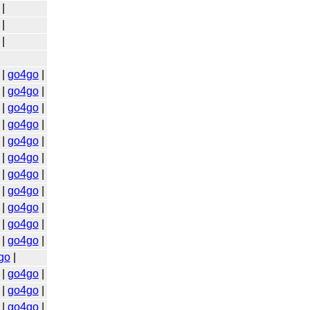
|
|
|
|
go4go
|
|
go4go
|
|
go4go
|
|
go4go
|
|
go4go
|
|
go4go
|
|
go4go
|
|
go4go
|
|
go4go
|
|
go4go
|
|
go4go
|
go
|
|
go4go
|
|
go4go
|
|
go4go
|