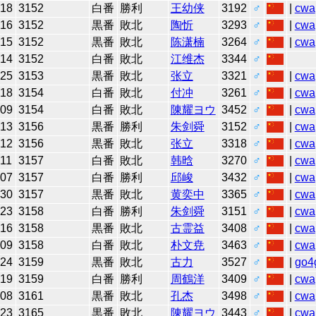
-18
3152
白番
勝利
王幼侠
3192
♂
|
cwa
-16
3152
黒番
敗北
陶忻
3293
♂
|
cwa
-15
3152
黒番
敗北
陈潇楠
3264
♂
|
cwa
-14
3152
白番
敗北
江维杰
3344
♂
-25
3153
黒番
敗北
张立
3321
♂
|
cwa
-18
3154
白番
敗北
付冲
3261
♂
|
cwa
-09
3154
白番
敗北
陳耀ヨウ
3452
♂
|
cwa
-13
3156
黒番
勝利
朱剑舜
3152
♂
|
cwa
-12
3156
黒番
敗北
张立
3318
♂
|
cwa
-11
3157
白番
敗北
韩晗
3270
♂
|
cwa
-07
3157
白番
勝利
邱峻
3432
♂
|
cwa
-30
3157
黒番
敗北
黄奕中
3365
♂
|
cwa
-23
3158
白番
勝利
朱剑舜
3151
♂
|
cwa
-16
3158
黒番
敗北
古霊益
3408
♂
|
cwa
-09
3158
白番
敗北
朴文尭
3463
♂
|
cwa
-24
3159
黒番
敗北
古力
3527
♂
|
go4
-19
3159
白番
勝利
周鶴洋
3409
♂
|
cwa
-08
3161
黒番
敗北
孔杰
3498
♂
|
cwa
-23
3165
黒番
敗北
陳耀ヨウ
3443
♂
|
cwa