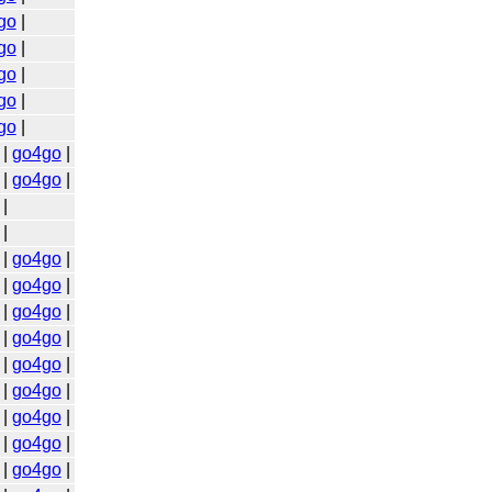
go
|
go
|
go
|
go
|
go
|
|
go4go
|
|
go4go
|
|
|
|
go4go
|
|
go4go
|
|
go4go
|
|
go4go
|
|
go4go
|
|
go4go
|
|
go4go
|
|
go4go
|
|
go4go
|