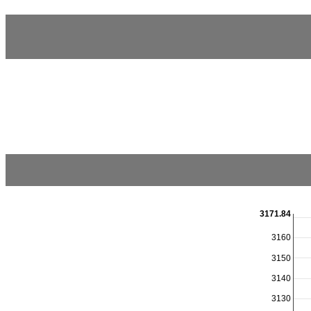
3171.84
3160
3150
3140
3130