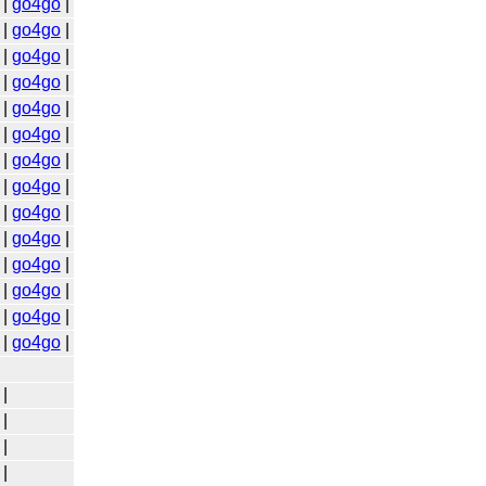
|
go4go
|
|
go4go
|
|
go4go
|
|
go4go
|
|
go4go
|
|
go4go
|
|
go4go
|
|
go4go
|
|
go4go
|
|
go4go
|
|
go4go
|
|
go4go
|
|
go4go
|
|
go4go
|
|
|
|
|