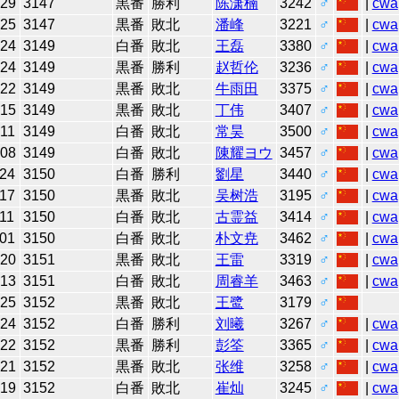
-29
3147
黒番
勝利
陈潇楠
3242
♂
|
cwa
-25
3147
黒番
敗北
潘峰
3221
♂
|
cwa
-24
3149
白番
敗北
王磊
3380
♂
|
cwa
-24
3149
黒番
勝利
赵哲伦
3236
♂
|
cwa
-22
3149
黒番
敗北
牛雨田
3375
♂
|
cwa
-15
3149
黒番
敗北
丁伟
3407
♂
|
cwa
-11
3149
白番
敗北
常昊
3500
♂
|
cwa
-08
3149
白番
敗北
陳耀ヨウ
3457
♂
|
cwa
-24
3150
白番
勝利
劉星
3440
♂
|
cwa
-17
3150
黒番
敗北
吴树浩
3195
♂
|
cwa
11
3150
白番
敗北
古霊益
3414
♂
|
cwa
-01
3150
白番
敗北
朴文尭
3462
♂
|
cwa
-20
3151
黒番
敗北
王雷
3319
♂
|
cwa
-13
3151
白番
敗北
周睿羊
3463
♂
|
cwa
-25
3152
黒番
敗北
王鹭
3179
♂
-24
3152
白番
勝利
刘曦
3267
♂
|
cwa
-22
3152
黒番
勝利
彭筌
3365
♂
|
cwa
-21
3152
黒番
敗北
张维
3258
♂
|
cwa
-19
3152
白番
敗北
崔灿
3245
♂
|
cwa