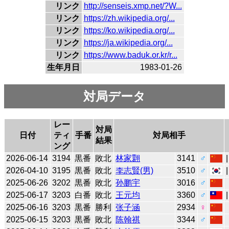
リンク
http://senseis.xmp.net/?W...
リンク
https://zh.wikipedia.org/...
リンク
https://ko.wikipedia.org/...
リンク
https://ja.wikipedia.org/...
リンク
https://www.baduk.or.kr/r...
生年月日
1983-01-26
対局データ
レー
対局
日付
ティ
手番
対局相手
結果
ング
2026-06-14
3194
黒番
敗北
林家翾
3141
♂
2026-04-10
3195
黒番
敗北
李志賢(男)
3510
♂
2025-06-26
3202
黒番
敗北
孙鹏宇
3016
♂
2025-06-17
3203
白番
敗北
王元均
3360
♂
2025-06-16
3203
黒番
勝利
张子涵
2934
♀
2025-06-15
3203
黒番
敗北
陈翰祺
3344
♂