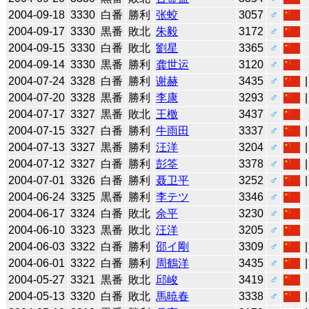
2004-09-18
3330
白番
勝利
张蛟
3057
♂
2004-09-17
3330
黒番
敗北
朱毅
3172
♂
2004-09-15
3330
白番
敗北
劉星
3365
♂
2004-09-14
3330
黒番
勝利
龚世运
3120
♂
2004-07-24
3328
白番
勝利
谢赫
3435
♂
2004-07-20
3328
黒番
勝利
李康
3293
♂
2004-07-17
3327
黒番
敗北
王檄
3437
♂
2004-07-15
3327
白番
勝利
牛雨田
3337
♂
2004-07-13
3327
黒番
勝利
汪洋
3204
♂
2004-07-12
3327
白番
勝利
彭筌
3378
♂
2004-07-01
3326
白番
勝利
聂卫平
3252
♂
2004-06-24
3325
黒番
勝利
李テツ
3346
♂
2004-06-17
3324
白番
敗北
余平
3230
♂
2004-06-10
3323
黒番
敗北
汪洋
3205
♂
2004-06-03
3322
白番
勝利
邵イ剛
3309
♂
2004-06-01
3322
白番
勝利
周鶴洋
3435
♂
2004-05-27
3321
黒番
敗北
邱峻
3419
♂
2004-05-13
3320
白番
敗北
馬暁春
3338
♂