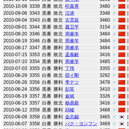
2010-10-09
3339
黒番
敗北
柁嘉熹
3480
♂
2010-09-06
3343
黒番
敗北
汪涛
3348
♂
2010-09-04
3343
白番
敗北
古霊益
3460
♂
2010-09-01
3344
黒番
敗北
聂卫平
3154
♂
2010-08-20
3346
黒番
敗北
周睿羊
3484
♂
2010-08-19
3346
白番
敗北
周睿羊
3484
♂
2010-08-17
3347
黒番
勝利
周睿羊
3484
♂
2010-07-15
3353
白番
敗北
孟泰齢
3416
♂
2010-07-10
3354
黒番
勝利
周睿羊
3485
♂
2010-07-03
3355
白番
勝利
丁伟
3355
♂
2010-06-29
3355
白番
敗北
邵イ剛
3292
♂
2010-06-26
3356
白番
勝利
李テツ
3478
♂
2010-06-24
3356
黒番
勝利
彭筌
3410
♂
2010-06-19
3357
黒番
勝利
兪斌
3326
♂
2010-06-15
3357
白番
敗北
杨鼎新
3416
♂
2010-06-12
3358
黒番
勝利
邱峻
3468
♂
2010-06-09
3358
白番
勝利
金志錫
3465
♂
2010-06-07
3358
白番
勝利
パク・ヨンフン
3469
♂