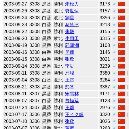
2003-09-27
3308
黒番
勝利
朱松力
3173
♂
2003-09-26
3308
黒番
敗北
龚世运
3157
♂
2003-09-24
3308
白番
敗北
劉星
3356
♂
2003-09-23
3308
白番
勝利
马笑冰
3213
♂
2003-09-22
3308
白番
勝利
朱毅
3155
♂
2003-09-20
3308
黒番
敗北
牛雨田
3315
♂
2003-09-19
3308
黒番
勝利
郭闻潮
3108
♂
2003-09-16
3308
白番
勝利
吴麒
3146
♂
2003-09-15
3308
白番
勝利
张欣
3021
♂
2003-09-14
3308
黒番
敗北
李劼
3239
♂
2003-09-11
3308
黒番
勝利
邱峻
3380
♂
2003-09-04
3308
白番
敗北
王雷
3264
♂
2003-08-21
3308
黒番
勝利
彭筌
3387
♂
2003-08-11
3307
黒番
勝利
宋雪林
3171
♂
2003-08-07
3307
白番
勝利
曹恒廷
3123
♂
2003-07-24
3307
黒番
勝利
王群
2976
♂
2003-07-17
3306
黒番
勝利
王イク輝
3320
♂
2003-07-10
3306
黒番
勝利
张欣
3026
♂
2003-07-07
3306
黒番
敗北
董彦
3268
♂