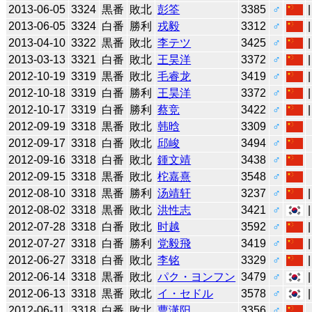
2013-06-05
3324
黒番
敗北
彭筌
3385
♂
2013-06-05
3324
白番
勝利
戎毅
3312
♂
2013-04-10
3322
黒番
敗北
李テツ
3425
♂
2013-03-13
3321
白番
敗北
王昊洋
3372
♂
2012-10-19
3319
黒番
敗北
毛睿龙
3419
♂
2012-10-18
3319
白番
勝利
王昊洋
3372
♂
2012-10-17
3319
白番
勝利
蔡竞
3422
♂
2012-09-19
3318
黒番
敗北
韩晗
3309
♂
2012-09-17
3318
白番
敗北
邱峻
3494
♂
2012-09-16
3318
白番
敗北
鍾文靖
3438
♂
2012-09-15
3318
黒番
敗北
柁嘉熹
3548
♂
2012-08-10
3318
黒番
勝利
汤靖轩
3237
♂
2012-08-02
3318
黒番
敗北
洪性志
3421
♂
2012-07-28
3318
白番
敗北
时越
3592
♂
2012-07-27
3318
白番
勝利
党毅飛
3419
♂
2012-06-27
3318
白番
敗北
李铭
3329
♂
2012-06-14
3318
黒番
敗北
パク・ヨンフン
3479
♂
2012-06-13
3318
黒番
敗北
イ・セドル
3578
♂
2012-06-11
3318
白番
敗北
曹潇阳
3356
♂