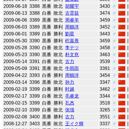
2009-06-18
3388
黒番
敗北
胡耀宇
3430
♂
2009-06-13
3388
白番
敗北
古霊益
3474
♂
2009-06-06
3389
黒番
敗北
周睿羊
3459
♂
2009-06-03
3389
黒番
勝利
周鶴洋
3452
♂
2009-06-01
3389
白番
勝利
劉星
3443
♂
2009-05-30
3390
黒番
勝利
柁嘉熹
3459
♂
2009-05-28
3390
白番
敗北
李テツ
3458
♂
2009-05-23
3390
黒番
敗北
朴文尭
3463
♂
2009-05-14
3391
白番
敗北
古力
3539
♂
2009-05-09
3391
黒番
敗北
牛雨田
3391
♂
2009-04-22
3393
白番
勝利
周鶴洋
3454
♂
2009-03-14
3396
黒番
敗北
孙力
3347
♂
2009-02-19
3399
白番
勝利
时越
3462
♂
2009-02-17
3399
白番
敗北
毛睿龙
3344
♂
2009-02-15
3399
白番
勝利
孔杰
3518
♂
2009-02-10
3399
白番
敗北
张强
3265
♂
2009-02-08
3400
黒番
勝利
古力
3551
♂
2008-12-27
3403
黒番
敗北
王イク輝
3337
♂