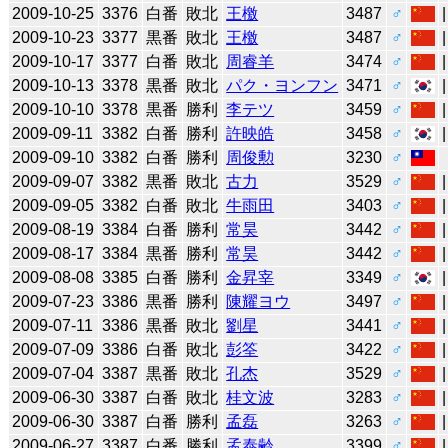
2009-10-25
3376
白番
敗北
王檄
3487
♂
2009-10-23
3377
黒番
敗北
王檄
3487
♂
2009-10-17
3377
白番
敗北
周睿羊
3474
♂
2009-10-13
3378
黒番
敗北
パク・ヨンフン
3471
♂
2009-10-10
3378
黒番
勝利
李テツ
3459
♂
2009-09-11
3382
白番
勝利
許映皓
3458
♂
2009-09-10
3382
白番
勝利
周俊勲
3230
♂
2009-09-07
3382
黒番
敗北
古力
3529
♂
2009-09-05
3382
白番
敗北
牛雨田
3403
♂
2009-08-19
3384
白番
勝利
常昊
3442
♂
2009-08-17
3384
黒番
勝利
常昊
3442
♂
2009-08-08
3385
白番
勝利
金昇宰
3349
♂
2009-07-23
3386
黒番
勝利
陳耀ヨウ
3497
♂
2009-07-11
3386
黒番
敗北
劉星
3441
♂
2009-07-09
3386
白番
敗北
彭筌
3422
♂
2009-07-04
3387
黒番
敗北
孔杰
3529
♂
2009-06-30
3387
白番
敗北
桂文波
3283
♂
2009-06-30
3387
白番
勝利
孟磊
3263
♂
2009-06-27
3387
白番
勝利
孟泰齢
3399
♂