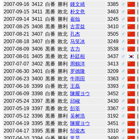
2007-09-16
3412
白番
勝利
鍾文靖
3385
♂
2007-09-15
3411
黒番
敗北
朴文尭
3463
♂
2007-09-14
3411
白番
勝利
崔灿
3245
♂
2007-08-25
3408
黒番
勝利
古霊益
3410
♂
2007-08-21
3407
白番
敗北
孔杰
3505
♂
2007-08-18
3407
白番
敗北
马笑冰
3249
♂
2007-08-09
3406
黒番
敗北
古力
3538
♂
2007-08-01
3405
黒番
敗北
朴廷桓
3437
♂
2007-07-07
3402
黒番
勝利
周鶴洋
3413
♂
2007-06-30
3401
白番
勝利
罗德隆
3209
♂
2007-06-23
3400
黒番
敗北
牛雨田
3363
♂
2007-06-16
3399
白番
敗北
王磊
3393
♂
2007-06-09
3398
白番
敗北
陳耀ヨウ
3452
♂
2007-05-24
3397
黒番
敗北
邱峻
3430
♂
2007-05-19
3397
黒番
敗北
彭筌
3367
♂
2007-05-12
3396
黒番
勝利
吴树浩
3192
♂
2007-04-19
3395
黒番
敗北
陳耀ヨウ
3451
♂
2007-04-17
3395
黒番
勝利
邹俊杰
3310
♂
2007-04-10
3394
白番
勝利
常昊
3490
♂