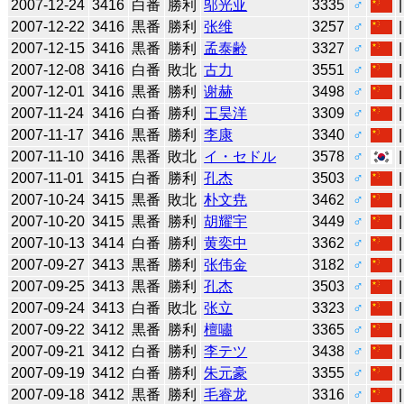
2007-12-24
3416
白番
勝利
邬光亚
3335
♂
2007-12-22
3416
黒番
勝利
张维
3257
♂
2007-12-15
3416
黒番
勝利
孟泰齢
3327
♂
2007-12-08
3416
白番
敗北
古力
3551
♂
2007-12-01
3416
黒番
勝利
谢赫
3498
♂
2007-11-24
3416
白番
勝利
王昊洋
3309
♂
2007-11-17
3416
黒番
勝利
李康
3340
♂
2007-11-10
3416
黒番
敗北
イ・セドル
3578
♂
2007-11-01
3415
白番
勝利
孔杰
3503
♂
2007-10-24
3415
黒番
敗北
朴文尭
3462
♂
2007-10-20
3415
黒番
勝利
胡耀宇
3449
♂
2007-10-13
3414
白番
勝利
黄奕中
3362
♂
2007-09-27
3413
黒番
勝利
张伟金
3182
♂
2007-09-25
3413
黒番
勝利
孔杰
3503
♂
2007-09-24
3413
白番
敗北
张立
3323
♂
2007-09-22
3412
黒番
勝利
檀嘯
3365
♂
2007-09-21
3412
白番
勝利
李テツ
3438
♂
2007-09-19
3412
白番
勝利
朱元豪
3355
♂
2007-09-18
3412
黒番
勝利
毛睿龙
3316
♂