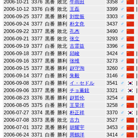
2006-10-21
3376
黒番
敗北
牛雨田
3358
♂
2006-10-12
3376
白番
敗北
王磊
3399
♂
2006-09-25
3377
黒番
勝利
刘世振
3303
♂
2006-09-24
3377
白番
勝利
朴文尭
3437
♂
2006-09-22
3377
黒番
敗北
孔杰
3490
♂
2006-09-21
3377
黒番
敗北
张立
3293
♂
2006-09-19
3377
白番
敗北
古霊益
3396
♂
2006-09-18
3377
白番
勝利
邱峻
3424
♂
2006-09-16
3377
黒番
勝利
张维
3273
♂
2006-09-15
3377
黒番
勝利
赵守洵
3260
♂
2006-09-14
3377
白番
勝利
朱毅
3146
♂
2006-09-08
3377
白番
勝利
イ・セドル
3541
♂
2006-09-06
3377
黒番
勝利
チョ薫鉉
3321
♂
2006-08-23
3376
黒番
勝利
赵哲伦
3254
♂
2006-08-05
3375
白番
勝利
王昊洋
3258
♂
2006-07-27
3374
黒番
勝利
朴正祥
3370
♂
2006-07-08
3373
黒番
敗北
古力
3527
♂
2006-07-01
3372
黒番
勝利
胡耀宇
3453
♂
2006-06-24
3371
白番
勝利
周鶴洋
3414
♂