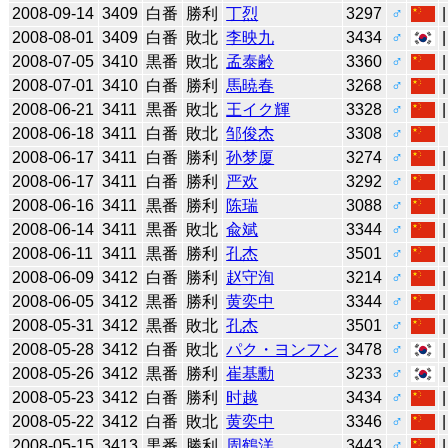
2008-09-14
3409
白番
勝利
丁烈
3297
♂
2008-08-01
3409
白番
敗北
李映九
3434
♂
2008-07-05
3410
黒番
敗北
孟泰齢
3360
♂
2008-07-01
3410
白番
勝利
馬暁春
3268
♂
2008-06-21
3411
黒番
敗北
王イク輝
3328
♂
2008-06-18
3411
白番
敗北
邹俊杰
3308
♂
2008-06-17
3411
白番
勝利
孙梦厦
3274
♂
2008-06-17
3411
白番
勝利
严欢
3292
♂
2008-06-16
3411
黒番
勝利
陈瑞
3088
♂
2008-06-14
3411
黒番
敗北
兪斌
3344
♂
2008-06-11
3411
黒番
勝利
孔杰
3501
♂
2008-06-09
3412
白番
勝利
赵守洵
3214
♂
2008-06-05
3412
黒番
勝利
黄奕中
3344
♂
2008-05-31
3412
黒番
敗北
孔杰
3501
♂
2008-05-28
3412
白番
敗北
パク・ヨンフン
3478
♂
2008-05-26
3412
黒番
勝利
崔基勳
3233
♂
2008-05-23
3412
白番
勝利
时越
3434
♂
2008-05-22
3412
白番
敗北
黄奕中
3346
♂
2008-05-15
3413
黒番
勝利
周鶴洋
3443
♂