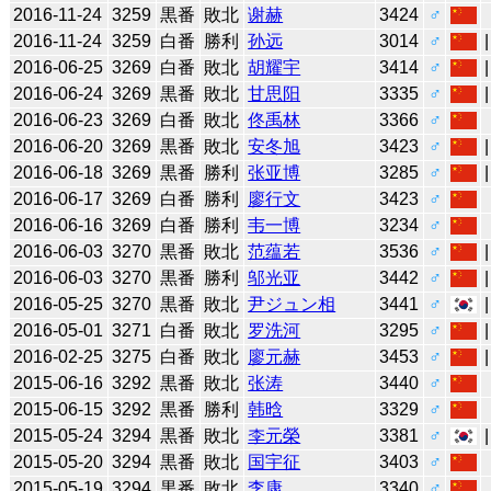
2016-11-24
3259
黒番
敗北
谢赫
3424
♂
2016-11-24
3259
白番
勝利
孙远
3014
♂
2016-06-25
3269
白番
敗北
胡耀宇
3414
♂
2016-06-24
3269
黒番
敗北
甘思阳
3335
♂
2016-06-23
3269
白番
敗北
佟禹林
3366
♂
2016-06-20
3269
黒番
敗北
安冬旭
3423
♂
2016-06-18
3269
黒番
勝利
张亚博
3285
♂
2016-06-17
3269
白番
勝利
廖行文
3423
♂
2016-06-16
3269
白番
勝利
韦一博
3234
♂
2016-06-03
3270
黒番
敗北
范蕴若
3536
♂
2016-06-03
3270
黒番
勝利
邬光亚
3442
♂
2016-05-25
3270
黒番
敗北
尹ジュン相
3441
♂
2016-05-01
3271
白番
敗北
罗洗河
3295
♂
2016-02-25
3275
白番
敗北
廖元赫
3453
♂
2015-06-16
3292
黒番
敗北
张涛
3440
♂
2015-06-15
3292
黒番
勝利
韩晗
3329
♂
2015-05-24
3294
黒番
敗北
李元榮
3381
♂
2015-05-20
3294
黒番
敗北
国宇征
3403
♂
2015-05-19
3294
黒番
敗北
李康
3340
♂