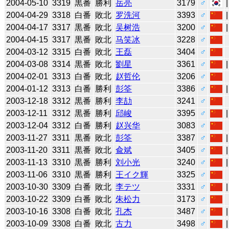
2004-05-10
3319
黒番
勝利
岳亮
3179
♂
2004-04-29
3318
白番
敗北
罗洗河
3393
♂
2004-04-17
3317
黒番
敗北
吴树浩
3200
♂
2004-04-15
3317
黒番
敗北
马笑冰
3228
♂
2004-03-12
3315
白番
敗北
王磊
3404
♂
2004-03-08
3314
黒番
敗北
劉星
3361
♂
2004-02-01
3313
白番
敗北
赵哲伦
3206
♂
2004-01-12
3313
白番
勝利
彭筌
3386
♂
2003-12-18
3312
黒番
勝利
李劼
3241
♂
2003-12-11
3312
黒番
勝利
邱峻
3395
♂
2003-12-04
3312
白番
勝利
赵兴华
3083
♂
2003-11-27
3311
黒番
敗北
彭筌
3387
♂
2003-11-20
3311
黒番
敗北
兪斌
3405
♂
2003-11-13
3310
黒番
勝利
刘小光
3240
♂
2003-11-06
3310
黒番
勝利
王イク輝
3325
♂
2003-10-30
3309
白番
敗北
李テツ
3331
♂
2003-10-22
3309
白番
敗北
朱松力
3173
♂
2003-10-16
3308
白番
敗北
孔杰
3487
♂
2003-10-09
3308
白番
敗北
古力
3498
♂