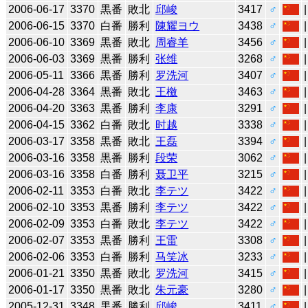
2006-06-17
3370
黒番
敗北
邱峻
3417
♂
2006-06-15
3370
白番
勝利
陳耀ヨウ
3438
♂
2006-06-10
3369
黒番
敗北
周睿羊
3456
♂
2006-06-03
3369
黒番
勝利
张维
3268
♂
2006-05-11
3366
黒番
勝利
罗洗河
3407
♂
2006-04-28
3364
黒番
敗北
王檄
3463
♂
2006-04-20
3363
黒番
勝利
李康
3291
♂
2006-04-15
3362
白番
敗北
时越
3338
♂
2006-03-17
3358
黒番
敗北
王磊
3394
♂
2006-03-16
3358
黒番
勝利
段荣
3062
♂
2006-03-16
3358
白番
勝利
聂卫平
3215
♂
2006-02-11
3353
白番
敗北
李テツ
3422
♂
2006-02-10
3353
黒番
勝利
李テツ
3422
♂
2006-02-09
3353
白番
敗北
李テツ
3422
♂
2006-02-07
3353
黒番
勝利
王雷
3308
♂
2006-02-06
3353
白番
勝利
马笑冰
3233
♂
2006-01-21
3350
黒番
敗北
罗洗河
3415
♂
2006-01-17
3350
黒番
敗北
朱元豪
3280
♂
2005-12-31
3348
黒番
勝利
邱峻
3411
♂