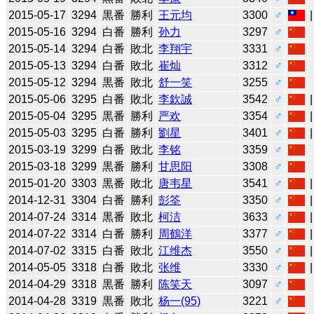
2015-05-17
3294
黒番
勝利
王元均
3300
♂
2015-05-16
3294
白番
勝利
孙力
3297
♂
2015-05-14
3294
白番
敗北
李翔宇
3331
♂
2015-05-13
3294
白番
敗北
崔灿
3312
♂
2015-05-12
3294
黒番
敗北
舒一笑
3255
♂
2015-05-06
3295
白番
敗北
李欽誠
3542
♂
2015-05-04
3295
黒番
勝利
严欢
3354
♂
2015-05-03
3295
白番
勝利
劉星
3401
♂
2015-03-19
3299
白番
敗北
李铭
3359
♂
2015-03-18
3299
黒番
勝利
甘思阳
3308
♂
2015-01-20
3303
黒番
敗北
唐韦星
3541
♂
2014-12-31
3304
白番
勝利
彭筌
3350
♂
2014-07-24
3314
黒番
敗北
柯洁
3633
♂
2014-07-22
3314
白番
勝利
周鶴洋
3377
♂
2014-07-02
3315
白番
敗北
江维杰
3550
♂
2014-05-05
3318
白番
敗北
张维
3330
♂
2014-04-29
3318
黒番
勝利
陈笑天
3097
♂
2014-04-28
3319
黒番
敗北
杨一(95)
3221
♂