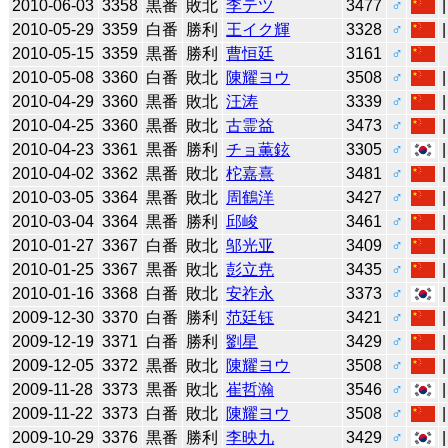
2010-06-03
3358
黒番
敗北
李テツ
3477
♂
2010-05-29
3359
白番
勝利
王イク輝
3328
♂
2010-05-15
3359
黒番
勝利
曹恒廷
3161
♂
2010-05-08
3360
白番
敗北
陳耀ヨウ
3508
♂
2010-04-29
3360
黒番
敗北
汪涛
3339
♂
2010-04-25
3360
黒番
敗北
古霊益
3473
♂
2010-04-23
3361
黒番
勝利
チョ薫鉉
3305
♂
2010-04-02
3362
黒番
敗北
柁嘉熹
3481
♂
2010-03-05
3364
黒番
敗北
周鶴洋
3427
♂
2010-03-04
3364
黒番
勝利
邱峻
3461
♂
2010-01-27
3367
白番
敗北
邬光亚
3409
♂
2010-01-25
3367
黒番
敗北
彭立尭
3435
♂
2010-01-16
3368
白番
敗北
安祚永
3373
♂
2009-12-30
3370
白番
勝利
范廷钰
3421
♂
2009-12-19
3371
白番
勝利
劉星
3429
♂
2009-12-05
3372
黒番
敗北
陳耀ヨウ
3508
♂
2009-11-28
3373
黒番
敗北
崔哲瀚
3546
♂
2009-11-22
3373
白番
敗北
陳耀ヨウ
3508
♂
2009-10-29
3376
黒番
勝利
李映九
3429
♂