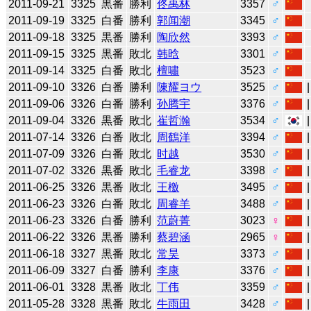
2011-09-21
3325
黒番
勝利
佟禹林
3357
♂
2011-09-19
3325
白番
勝利
郭闻潮
3345
♂
2011-09-18
3325
黒番
勝利
陶欣然
3393
♂
2011-09-15
3325
黒番
敗北
韩晗
3301
♂
2011-09-14
3325
白番
敗北
檀嘯
3523
♂
2011-09-10
3326
白番
勝利
陳耀ヨウ
3525
♂
2011-09-06
3326
白番
勝利
孙腾宇
3376
♂
2011-09-04
3326
黒番
敗北
崔哲瀚
3534
♂
2011-07-14
3326
白番
敗北
周鶴洋
3394
♂
2011-07-09
3326
白番
敗北
时越
3530
♂
2011-07-02
3326
黒番
敗北
毛睿龙
3398
♂
2011-06-25
3326
黒番
敗北
王檄
3495
♂
2011-06-23
3326
白番
敗北
周睿羊
3488
♂
2011-06-23
3326
白番
勝利
范蔚菁
3023
♀
2011-06-22
3326
黒番
勝利
蔡碧涵
2965
♀
2011-06-18
3327
黒番
敗北
常昊
3373
♂
2011-06-09
3327
白番
勝利
李康
3376
♂
2011-06-01
3328
黒番
敗北
丁伟
3359
♂
2011-05-28
3328
黒番
敗北
牛雨田
3428
♂