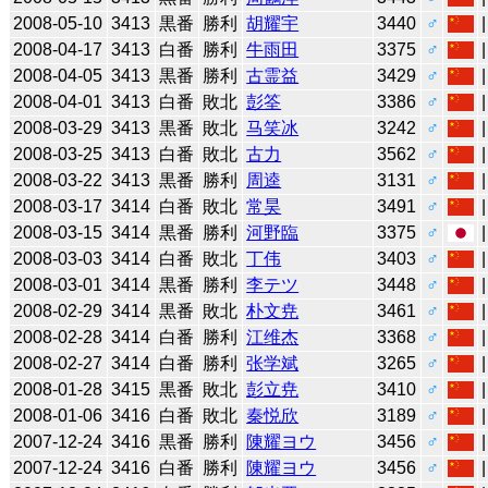
2008-05-10
3413
黒番
勝利
胡耀宇
3440
♂
2008-04-17
3413
白番
勝利
牛雨田
3375
♂
2008-04-05
3413
黒番
勝利
古霊益
3429
♂
2008-04-01
3413
白番
敗北
彭筌
3386
♂
2008-03-29
3413
黒番
敗北
马笑冰
3242
♂
2008-03-25
3413
白番
敗北
古力
3562
♂
2008-03-22
3413
黒番
勝利
周逵
3131
♂
2008-03-17
3414
白番
敗北
常昊
3491
♂
2008-03-15
3414
黒番
勝利
河野臨
3375
♂
2008-03-03
3414
白番
敗北
丁伟
3403
♂
2008-03-01
3414
黒番
勝利
李テツ
3448
♂
2008-02-29
3414
黒番
敗北
朴文尭
3461
♂
2008-02-28
3414
白番
勝利
江维杰
3368
♂
2008-02-27
3414
白番
勝利
张学斌
3265
♂
2008-01-28
3415
黒番
敗北
彭立尭
3410
♂
2008-01-06
3416
白番
敗北
秦悦欣
3189
♂
2007-12-24
3416
黒番
勝利
陳耀ヨウ
3456
♂
2007-12-24
3416
白番
勝利
陳耀ヨウ
3456
♂