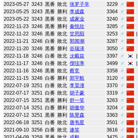
2023-05-27
3243
黒番
敗北
张罗子辛
3229
♂
2023-05-25
3243
黒番
勝利
李成森
3364
♂
2023-05-22
3243
黒番
敗北
成家业
3240
♂
2022-11-23
3246
黒番
勝利
秦悦欣
3285
♂
2022-11-22
3246
黒番
敗北
甘思阳
3253
♂
2022-11-21
3246
白番
敗北
郭闻潮
3287
♂
2022-11-20
3246
黒番
勝利
谷瑞泽
3050
♂
2022-11-18
3246
白番
敗北
沈載益
3397
♂
2022-11-17
3246
白番
敗北
偰玹準
3499
♂
2022-11-16
3246
黒番
敗北
蔡竞
3358
♂
2022-11-15
3246
白番
勝利
郑宇航
3120
♂
2022-07-19
3251
白番
敗北
李昊潼
3370
♂
2022-07-17
3251
白番
敗北
胡子豪
3319
♂
2022-07-15
3251
黒番
勝利
舒一笑
3263
♂
2022-07-14
3251
白番
勝利
胡傲华
3204
♂
2022-07-12
3251
黒番
勝利
陈昱森
3363
♂
2022-06-18
3251
白番
敗北
唐韦星
3501
♂
2021-09-10
3256
白番
敗北
連笑
3616
♂
2021-04-09
3259
黒番
敗北
戎毅
3475
♂