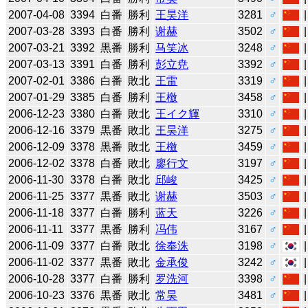
2007-04-08
3394
白番
勝利
王昊洋
3281
♂
2007-03-28
3393
白番
勝利
谢赫
3502
♂
2007-03-21
3392
黒番
勝利
马笑冰
3248
♂
2007-03-13
3391
白番
勝利
彭立尭
3392
♂
2007-02-01
3386
白番
敗北
王雷
3319
♂
2007-01-29
3385
白番
勝利
王檄
3458
♂
2006-12-23
3380
白番
敗北
王イク輝
3310
♂
2006-12-16
3379
黒番
敗北
王昊洋
3275
♂
2006-12-09
3378
黒番
敗北
王檄
3459
♂
2006-12-02
3378
白番
敗北
廖行文
3197
♂
2006-11-30
3378
白番
敗北
邱峻
3425
♂
2006-11-25
3377
黒番
敗北
谢赫
3503
♂
2006-11-18
3377
白番
勝利
蓝天
3226
♂
2006-11-11
3377
黒番
勝利
冯伟
3167
♂
2006-11-09
3377
白番
敗北
徐奉洙
3198
♂
2006-11-02
3377
黒番
敗北
金承俊
3242
♂
2006-10-28
3377
白番
勝利
罗洗河
3398
♂
2006-10-23
3376
黒番
敗北
常昊
3481
♂