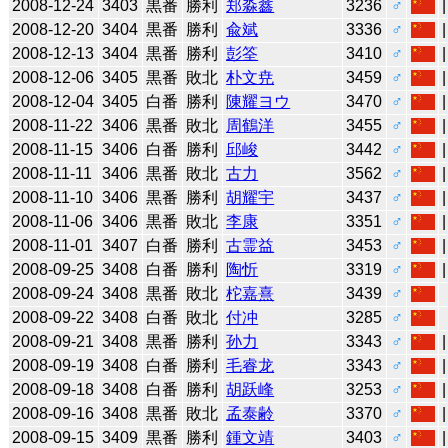
2008-12-24
3403
黒番
勝利
郑淼鑫
3236
♂
2008-12-20
3404
黒番
勝利
兪斌
3336
♂
2008-12-13
3404
黒番
勝利
彭筌
3410
♂
2008-12-06
3405
黒番
敗北
朴文尭
3459
♂
2008-12-04
3405
白番
勝利
陳耀ヨウ
3470
♂
2008-11-22
3406
黒番
敗北
周鶴洋
3455
♂
2008-11-15
3406
白番
勝利
邱峻
3442
♂
2008-11-11
3406
黒番
敗北
古力
3562
♂
2008-11-10
3406
黒番
勝利
胡耀宇
3437
♂
2008-11-06
3406
黒番
敗北
李康
3351
♂
2008-11-01
3407
白番
勝利
古霊益
3453
♂
2008-09-25
3408
白番
勝利
陶忻
3319
♂
2008-09-24
3408
黒番
敗北
柁嘉熹
3439
♂
2008-09-22
3408
白番
敗北
付冲
3285
♂
2008-09-21
3408
黒番
勝利
孙力
3343
♂
2008-09-19
3408
白番
勝利
毛睿龙
3343
♂
2008-09-18
3408
白番
勝利
胡跃峰
3253
♂
2008-09-16
3408
黒番
敗北
孟泰齢
3370
♂
2008-09-15
3409
黒番
勝利
鍾文靖
3403
♂