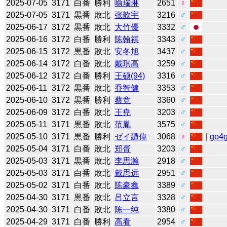
2025-07-05
3171
白番
勝利
喻瑞琳
2651
♀
2025-07-05
3171
黒番
敗北
张歆宇
3216
♂
2025-06-17
3172
黒番
敗北
大竹優
3332
♂
2025-06-16
3172
白番
勝利
陈翰祺
3343
♂
2025-06-15
3172
黒番
敗北
安冬旭
3437
♂
2025-06-14
3172
白番
敗北
戴琪高
3259
♂
2025-06-12
3172
白番
勝利
王硕(94)
3316
♂
2025-06-11
3172
黒番
敗北
乔智健
3353
♂
2025-06-10
3172
黒番
勝利
蔡竞
3360
♂
2025-06-09
3172
白番
敗北
王尭
3203
♂
2025-05-11
3171
黒番
敗北
范胤
3575
♂
2025-05-10
3171
黒番
勝利
ゼイ廼偉
3068
♀
|
go4
2025-05-04
3171
白番
敗北
郑胥
3203
♂
2025-05-03
3171
黒番
敗北
李思瀚
2918
♂
2025-05-03
3171
白番
敗北
戴思远
2951
♂
2025-05-02
3171
白番
敗北
陈豪鑫
3389
♂
2025-04-30
3171
黒番
敗北
吕立言
3328
♂
2025-04-30
3171
白番
敗北
陈一纯
3380
♂
2025-04-29
3171
白番
勝利
高看
2954
♂