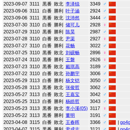
2023-09-07
3111
黒番
敗北
李泽锐
3349
♂
2023-09-06
3111
白番
勝利
叶子涵
2924
♂
2023-09-06
3111
黒番
敗北
沈沛然
3444
♂
2023-07-30
3110
白番
勝利
储可儿
2928
♀
2023-07-29
3110
黒番
勝利
陈昊
2987
♂
2023-07-28
3110
白番
敗北
尹渠
2927
♀
2023-07-27
3110
白番
勝利
花畅
3022
♂
2023-07-25
3110
黒番
敗北
刘砚畅
2896
♀
2023-07-24
3110
黒番
勝利
王磐
2626
♀
2023-07-23
3110
黒番
敗北
戴琪高
3189
♂
2023-07-22
3110
白番
敗北
孙鹏宇
3006
♂
2023-05-29
3113
白番
勝利
杨文铠
3050
♂
2023-05-28
3113
黒番
敗北
张俊哲
3062
♂
2023-05-27
3113
白番
敗北
王嘉宝
3042
♂
2023-05-25
3113
白番
勝利
杨皓哲
3043
♂
2023-05-23
3113
黒番
敗北
李小溪(05)
3117
♀
2023-05-22
3113
黒番
勝利
董明
3191
♂
2023-04-08
3115
白番
敗北
王春晖
3366
♂
|
go4
2023-04-07
3115
黒番
勝利
尹成志
3121
♂
|
go4