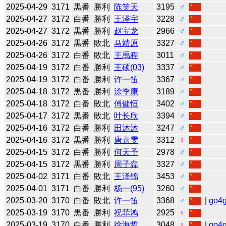
2025-04-29
3171
黒番
勝利
陈笑天
3195
♂
2025-04-27
3172
白番
勝利
王泽宇
3228
♂
2025-04-27
3172
黒番
勝利
赵宝龙
2966
♂
2025-04-26
3172
黒番
敗北
马靖原
3327
♂
2025-04-26
3172
白番
敗北
王禹程
3011
♂
2025-04-19
3172
白番
勝利
王硕(03)
3337
♂
2025-04-19
3172
白番
勝利
许一笛
3367
♂
2025-04-18
3172
黒番
勝利
涂季康
3189
♂
2025-04-18
3172
白番
敗北
傅健恒
3402
♂
2025-04-17
3172
黒番
敗北
叶长欣
3394
♂
2025-04-16
3172
白番
勝利
田沐沐
3247
♂
2025-04-16
3172
黒番
勝利
唐嘉雯
3312
♀
2025-04-15
3172
白番
勝利
何天予
2978
♂
2025-04-15
3172
黒番
勝利
周子弈
3327
♂
2025-04-02
3171
白番
敗北
王泽锦
3453
♂
2025-04-01
3171
白番
勝利
杨一(95)
3260
♂
2025-03-20
3170
白番
敗北
许一笛
3368
♂
|
go4
2025-03-19
3170
黒番
勝利
祝菲鸿
2925
♀
2025-03-19
3170
白番
勝利
徐海哲
3048
♀
|
go4