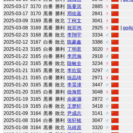
2025-03-17
3170
白番
勝利
陈蔓淇
2885
♀
2025-03-17
3170
黒番
勝利
邓佑嘉
2841
♀
2025-03-09
3169
黒番
敗北
丁柯文
3041
♀
2025-03-08
3169
黒番
勝利
祝菲鸿
2925
♀
|
go4
2025-02-23
3168
黒番
敗北
李翔宇
3334
♂
2025-02-12
3167
白番
敗北
陈豪鑫
3386
♂
2025-01-23
3165
白番
勝利
丁明君
3020
♀
2025-01-22
3165
白番
勝利
李思瀚
2918
♂
2025-01-22
3165
黒番
敗北
陆敏全
3234
♀
2025-01-21
3165
黒番
敗北
李欣宸
3297
♂
2025-01-21
3165
白番
勝利
徐晶琦
2971
♀
2025-01-20
3165
黒番
敗北
李昊潼
3447
♂
2025-01-20
3165
白番
勝利
徐海哲
3048
♀
2025-01-19
3165
黒番
勝利
佘家灏
2872
♂
2025-01-19
3165
白番
敗北
王楚轩
3418
♂
2025-01-09
3164
黒番
敗北
尹成志
3141
♂
2025-01-08
3164
白番
勝利
张轩铭
3047
♂
2025-01-08
3164
黒番
敗北
马靖原
3320
♂