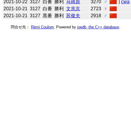
2021-10-22
3127
白番
勝利
马靖原
3270
♂
|
cwa
2021-10-21
3127
白番
勝利
文兆京
2723
♀
2021-10-21
3127
黒番
勝利
苏俊夫
2918
♂
問合せ先：
Rémi Coulom
. Powered by
joedb, the C++ database
.