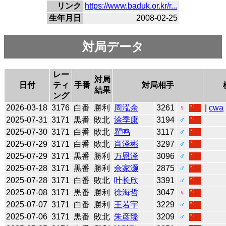
リンク
https://www.baduk.or.kr/r...
生年月日
2008-02-25
対局データ
レー
対局
日付
ティ
手番
対局相手
結果
ング
2026-03-18
3176
白番
勝利
周泓余
3261
♀
|
cwa
2025-07-31
3171
黒番
敗北
涂季康
3194
♂
2025-07-30
3171
白番
敗北
瞿鸣
3117
♂
2025-07-29
3171
白番
敗北
肖泽彬
3297
♂
2025-07-29
3171
黒番
勝利
万恩泽
3096
♂
2025-07-28
3171
黒番
勝利
佘家灏
2875
♂
2025-07-28
3171
白番
敗北
叶长欣
3391
♂
2025-07-08
3171
黒番
勝利
徐海哲
3047
♀
2025-07-07
3171
白番
勝利
王若宇
3229
♂
2025-07-06
3171
黒番
敗北
朱彦臻
3209
♂