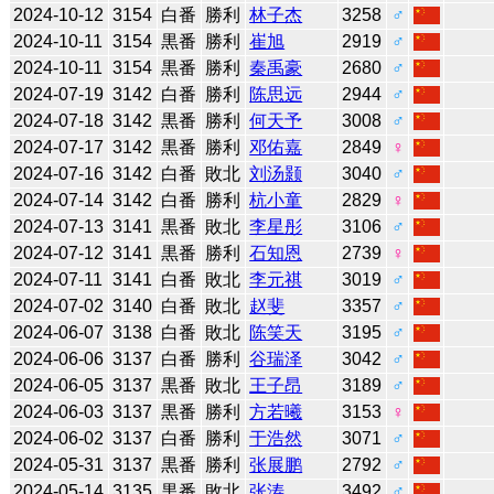
2024-10-12
3154
白番
勝利
林子杰
3258
♂
2024-10-11
3154
黒番
勝利
崔旭
2919
♂
2024-10-11
3154
黒番
勝利
秦禹豪
2680
♂
2024-07-19
3142
白番
勝利
陈思远
2944
♂
2024-07-18
3142
黒番
勝利
何天予
3008
♂
2024-07-17
3142
黒番
勝利
邓佑嘉
2849
♀
2024-07-16
3142
白番
敗北
刘汤颢
3040
♂
2024-07-14
3142
白番
勝利
杭小童
2829
♀
2024-07-13
3141
黒番
敗北
李星彤
3106
♂
2024-07-12
3141
黒番
勝利
石知恩
2739
♀
2024-07-11
3141
白番
敗北
李元祺
3019
♂
2024-07-02
3140
白番
敗北
赵斐
3357
♂
2024-06-07
3138
白番
敗北
陈笑天
3195
♂
2024-06-06
3137
白番
勝利
谷瑞泽
3042
♂
2024-06-05
3137
黒番
敗北
王子昂
3189
♂
2024-06-03
3137
黒番
勝利
方若曦
3153
♀
2024-06-02
3137
白番
勝利
于浩然
3071
♂
2024-05-31
3137
黒番
勝利
张展鹏
2792
♂
2024-05-14
3135
黒番
敗北
张涛
3492
♂