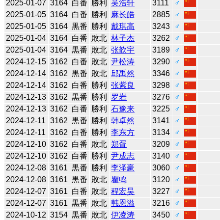
2025-01-07
3164
白番
勝利
吴浩轩
3111
♂
2025-01-05
3164
白番
勝利
麻长皓
2885
♂
2025-01-05
3164
黒番
勝利
戴琪高
3243
♂
2025-01-04
3164
白番
敗北
林子杰
3262
♂
2025-01-04
3164
黒番
敗北
张歆宇
3189
♂
2024-12-15
3162
白番
敗北
尹松涛
3290
♂
2024-12-14
3162
黒番
敗北
邱禹然
3346
♂
2024-12-14
3162
白番
勝利
张紫良
3298
♂
2024-12-13
3162
黒番
勝利
罗岩
3276
♂
2024-12-13
3162
白番
勝利
石豫来
3225
♂
2024-12-11
3162
黒番
勝利
韩卓然
3141
♂
2024-12-11
3162
白番
勝利
李东方
3134
♂
2024-12-10
3162
白番
敗北
郑胥
3209
♂
2024-12-10
3162
白番
勝利
尹成志
3140
♂
2024-12-08
3161
黒番
勝利
李泽豪
3060
♂
2024-12-08
3161
黒番
敗北
瞿鸣
3120
♂
2024-12-07
3161
白番
敗北
程宏昊
3227
♂
2024-12-07
3161
黒番
敗北
韩恩溢
3216
♂
2024-10-12
3154
黒番
敗北
伊凌涛
3450
♂