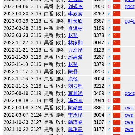
2023-04-06
3115
黒番
勝利
刘砚畅
2900
♀
|
go4
2023-03-30
3116
白番
敗北
李欣宸
3262
♂
2023-03-29
3116
白番
勝利
叶长欣
3367
♂
|
go4
2023-03-28
3116
白番
勝利
肖泽彬
3189
♂
2023-03-23
3116
黒番
敗北
赵斐
3378
♂
2022-11-22
3116
黒番
敗北
林家翾
3047
♂
2022-11-21
3116
白番
勝利
万恩泽
3126
♂
2022-11-20
3116
黒番
敗北
邱禹然
3267
♂
2022-11-18
3116
白番
敗北
赵斐
3379
♂
2022-11-17
3116
黒番
敗北
陈磊
3200
♂
2022-11-16
3116
黒番
勝利
康锐
3004
♂
2022-11-15
3116
白番
敗北
刘云程
3212
♂
2022-08-19
3119
黒番
敗北
蒋其润
3489
♂
|
go4
2022-08-18
3119
白番
勝利
冯韵嘉
2944
♀
2022-03-08
3124
黒番
敗北
陈豪鑫
3361
♂
|
cwa
2022-03-07
3124
黒番
勝利
李承泽
3004
♂
|
cwa
2021-10-23
3127
黒番
敗北
韩瑾睿
3107
♂
|
cwa
2021-10-22
3127
黒番
勝利
戴琪高
3177
♂
|
cwa