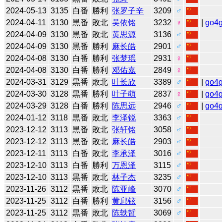
2024-05-13
3135
白番
勝利
张罗子辛
3209
♂
2024-04-11
3130
黒番
敗北
吴依铭
3232
♀
|
go4
2024-04-09
3130
黒番
敗北
黄思源
3136
♂
2024-04-09
3130
黒番
勝利
麻长皓
2901
♂
2024-04-08
3130
白番
勝利
张梦瑶
2931
♀
2024-04-08
3130
白番
勝利
邓佑嘉
2849
♀
2024-03-31
3129
黒番
敗北
叶长欣
3389
♂
|
go4
2024-03-30
3128
黒番
勝利
叶子萌
2837
♀
|
go4
2024-03-29
3128
白番
勝利
陈思远
2946
♂
|
go4
2024-01-12
3118
黒番
敗北
李泽锐
3363
♂
2023-12-12
3113
黒番
敗北
张轩铭
3058
♂
2023-12-12
3113
黒番
敗北
麻长皓
2903
♂
2023-12-11
3113
白番
敗北
李承泽
3016
♂
2023-12-10
3113
白番
勝利
万恩泽
3115
♂
2023-12-10
3113
黒番
敗北
林子杰
3235
♂
2023-11-26
3112
黒番
敗北
陈亚峰
3070
♂
2023-11-25
3112
白番
勝利
黄邱铉
3156
♂
2023-11-25
3112
黒番
敗北
陈轶哲
3069
♂