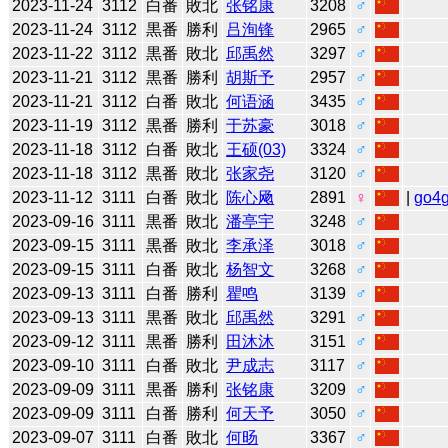
2023-11-24
3112
白番
敗北
张铭康
3208
♂
2023-11-24
3112
黒番
勝利
吕洵锋
2965
♂
2023-11-22
3112
黒番
敗北
邱禹然
3297
♂
2023-11-21
3112
黒番
勝利
胡斯予
2957
♂
2023-11-21
3112
白番
敗北
何语涵
3435
♂
2023-11-19
3112
黒番
勝利
于苏豪
3018
♂
2023-11-18
3112
白番
敗北
王硕(03)
3324
♂
2023-11-18
3112
黒番
敗北
张家尧
3120
♂
2023-11-12
3111
白番
敗北
陈心飏
2891
♀
|
go4
2023-09-16
3111
黒番
敗北
潘亭宇
3248
♂
2023-09-15
3111
黒番
敗北
李承泽
3018
♂
2023-09-15
3111
白番
敗北
杨智文
3268
♂
2023-09-13
3111
白番
勝利
瞿鸣
3139
♂
2023-09-13
3111
黒番
敗北
邱禹然
3291
♂
2023-09-12
3111
黒番
勝利
田沐沐
3151
♂
2023-09-10
3111
白番
敗北
尹成志
3117
♂
2023-09-09
3111
黒番
勝利
张铭康
3209
♂
2023-09-09
3111
白番
勝利
何天予
3050
♂
2023-09-07
3111
白番
敗北
何旸
3367
♂