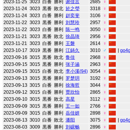
2023-11-25
3023
白番
勝利
谢佳言
2685
♀
2023-11-24
3023
黒番
敗北
於之瑩
3318
♀
2023-11-24
3023
白番
勝利
赵奕斐
3106
♀
2023-11-22
3023
黒番
勝利
刘慧玲
2957
♀
2023-11-22
3023
白番
勝利
陈一鸣
3050
♀
2023-11-21
3023
黒番
敗北
徐晶琦
2956
♀
2023-11-21
3023
白番
勝利
王磐
2614
♀
2023-10-17
3019
黒番
勝利
江鋳久
3010
♂
|
go4
2023-09-16
3015
黒番
敗北
鲁佳
2968
♀
2023-09-15
3015
黒番
勝利
张子涵
2963
♀
2023-09-15
3015
白番
敗北
李小溪(94)
3054
♀
2023-09-13
3015
黒番
勝利
罗楚玥
3192
♀
2023-09-13
3015
白番
勝利
徐海哲
3044
♀
2023-09-12
3015
白番
勝利
贾欣怡
2865
♀
2023-09-10
3015
黒番
敗北
高星
3112
♀
2023-09-09
3015
黒番
勝利
王一如
2766
♀
2023-09-09
3015
白番
勝利
岳佳妍
2898
♀
2023-08-13
3010
白番
敗北
潘阳
3075
♀
|
go4
2023-08-03
3009
黒番
勝利
刘砚畅
2896
♀