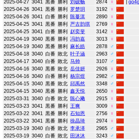
2025-04-27
3041
黒番
勝利
刘砚畅
2874
♀
|
go4
2025-04-26
3041
黒番
勝利
罗楚玥
3192
♀
2025-04-26
3041
白番
勝利
陈蔓淇
2890
♀
2025-04-25
3041
黒番
勝利
严古韵琪
2769
♀
2025-04-25
3041
白番
勝利
赵奕斐
3142
♀
2025-04-19
3040
黒番
勝利
冯韵嘉
3013
♀
2025-04-19
3040
黒番
勝利
麻长皓
2878
♂
2025-04-18
3040
白番
敗北
叶子涵
2963
♂
2025-04-17
3040
白番
敗北
马帅
3107
♂
2025-04-16
3040
黒番
敗北
岳佳妍
2926
♀
2025-04-16
3040
白番
勝利
杨宗煜
2982
♂
2025-04-15
3040
黒番
敗北
邱禹然
3348
♂
2025-04-15
3040
黒番
勝利
鑫天悦
2650
♀
2025-03-31
3040
白番
敗北
陈心飏
2915
♀
2025-03-23
3041
黒番
勝利
王爽
3009
♀
2025-03-22
3041
黒番
勝利
石知恩
2756
♀
2025-03-22
3041
黒番
勝利
徐晶琦
2974
♀
2025-03-19
3040
白番
敗北
李承泽
2965
♂
2025-03-19
3040
白番
敗北
田沐沐
3243
♂