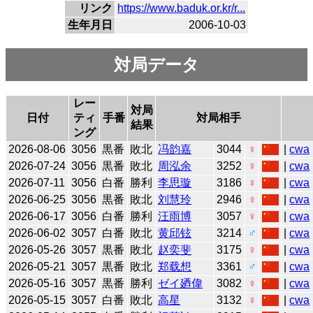
リンク
https://www.baduk.or.kr/r...
生年月日
2006-10-03
対局データ
レー
対局
日付
ティ
手番
対局相手
結果
ング
2026-08-06
3056
黒番
敗北
冯韵嘉
3044
♀
|
cwa
2026-07-24
3056
黒番
敗北
周泓余
3252
♀
|
cwa
2026-07-11
3056
白番
勝利
李思璇
3186
♀
|
cwa
2026-06-25
3056
黒番
敗北
刘慧玲
2946
♀
|
cwa
2026-06-17
3056
白番
勝利
汪雨博
3057
♀
|
cwa
2026-06-02
3057
白番
敗北
黄邱铉
3214
♂
|
cwa
2026-05-26
3057
黒番
敗北
赵奕斐
3175
♀
|
cwa
2026-05-21
3057
黒番
敗北
郑载想
3361
♂
|
cwa
2026-05-16
3057
黒番
勝利
ゼイ廼偉
3082
♀
|
cwa
2026-05-15
3057
白番
敗北
高星
3132
♀
|
cwa