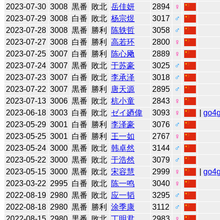
2023-07-30
3008
黒番
敗北
岳佳妍
2894
♀
2023-07-29
3008
白番
敗北
杨宗煜
3017
♂
2023-07-28
3008
黒番
勝利
陈轶哲
3058
♂
2023-07-27
3008
白番
勝利
高若环
2800
♀
2023-07-25
3007
白番
勝利
陈心飏
2889
♀
2023-07-24
3007
黒番
敗北
于苏豪
3025
♂
2023-07-23
3007
白番
敗北
李承泽
3018
♂
2023-07-22
3007
黒番
勝利
唐天源
2895
♂
2023-07-13
3006
黒番
敗北
杭小童
2843
♀
2023-06-18
3003
白番
敗北
ゼイ廼偉
3093
♀
|
go4
2023-05-29
3001
白番
勝利
李泽豪
3076
♂
2023-05-25
3001
白番
勝利
王一如
2767
♀
2023-05-24
3000
黒番
敗北
韩卓然
3144
♂
2023-05-22
3000
黒番
敗北
于浩然
3079
♂
2023-05-15
3000
黒番
敗北
宋容慧
2999
♀
|
go4
2023-03-22
2995
白番
敗北
陈一鸣
3040
♀
2022-08-19
2980
黒番
敗北
应一韬
3295
♂
2022-08-18
2980
黒番
勝利
涂季康
3112
♂
2022-08-15
2980
黒番
敗北
丁明君
2983
♀