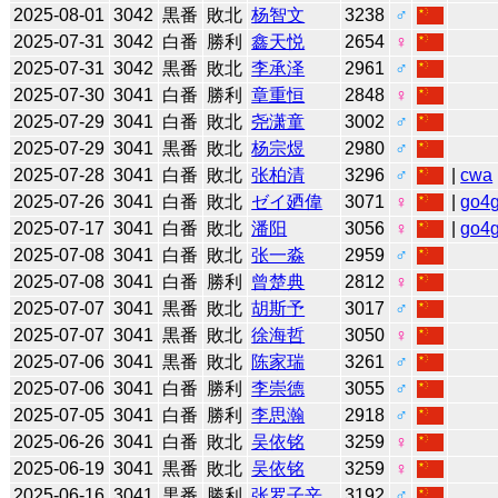
2025-08-01
3042
黒番
敗北
杨智文
3238
♂
2025-07-31
3042
白番
勝利
鑫天悦
2654
♀
2025-07-31
3042
黒番
敗北
李承泽
2961
♂
2025-07-30
3041
白番
勝利
章重恒
2848
♀
2025-07-29
3041
白番
敗北
尧潇童
3002
♂
2025-07-29
3041
黒番
敗北
杨宗煜
2980
♂
2025-07-28
3041
白番
敗北
张柏清
3296
♂
|
cwa
2025-07-26
3041
白番
敗北
ゼイ廼偉
3071
♀
|
go4
2025-07-17
3041
白番
敗北
潘阳
3056
♀
|
go4
2025-07-08
3041
白番
敗北
张一淼
2959
♂
2025-07-08
3041
白番
勝利
曾楚典
2812
♀
2025-07-07
3041
黒番
敗北
胡斯予
3017
♂
2025-07-07
3041
黒番
敗北
徐海哲
3050
♀
2025-07-06
3041
黒番
敗北
陈家瑞
3261
♂
2025-07-06
3041
白番
勝利
李崇德
3055
♂
2025-07-05
3041
白番
勝利
李思瀚
2918
♂
2025-06-26
3041
白番
敗北
吴依铭
3259
♀
2025-06-19
3041
黒番
敗北
吴依铭
3259
♀
2025-06-16
3041
黒番
勝利
张罗子辛
3192
♂