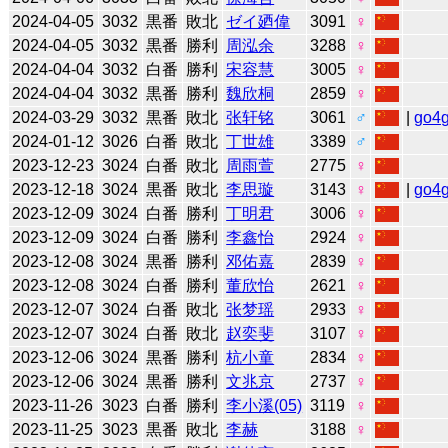
2024-04-05
3032
黒番
敗北
ゼイ廼偉
3091
♀
2024-04-05
3032
黒番
勝利
周泓余
3288
♀
2024-04-04
3032
白番
勝利
宋容慧
3005
♀
2024-04-04
3032
黒番
勝利
魏欣桐
2859
♀
2024-03-29
3032
黒番
敗北
张轩铭
3061
♂
|
go4
2024-01-12
3026
白番
敗北
丁世雄
3389
♂
2023-12-23
3024
白番
敗北
周雨萱
2775
♀
2023-12-18
3024
黒番
敗北
李思璇
3143
♀
|
go4
2023-12-09
3024
白番
勝利
丁明君
3006
♀
2023-12-09
3024
白番
勝利
李鑫怡
2924
♀
2023-12-08
3024
黒番
勝利
邓佑嘉
2839
♀
2023-12-08
3024
白番
勝利
董欣怡
2621
♀
2023-12-07
3024
白番
敗北
张梦瑶
2933
♀
2023-12-07
3024
白番
敗北
赵奕斐
3107
♀
2023-12-06
3024
黒番
勝利
杭小童
2834
♀
2023-12-06
3024
黒番
勝利
文兆京
2737
♀
2023-11-26
3023
白番
勝利
李小溪(05)
3119
♀
2023-11-25
3023
黒番
敗北
李赫
3188
♀