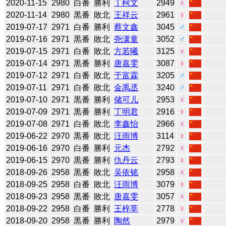
2020-11-15
2980
白番
勝利
丁柯文
2949
♀
2020-11-14
2980
黒番
敗北
王祥云
2961
♀
2019-07-17
2971
白番
勝利
蔡文鑫
3045
♂
2019-07-16
2971
黒番
敗北
尧潇童
3052
♂
2019-07-15
2971
白番
敗北
方若曦
3125
♀
2019-07-14
2971
黒番
勝利
唐嘉雯
3087
♀
2019-07-12
2971
白番
敗北
于富霖
3205
♂
2019-07-11
2971
白番
敗北
金禹丞
3240
♂
2019-07-10
2971
黒番
勝利
储可儿
2953
♀
2019-07-09
2971
黒番
勝利
丁明君
2916
♀
2019-07-08
2971
白番
敗北
李鑫怡
2966
♀
2019-06-22
2970
黒番
敗北
汪雨博
3114
♀
2019-06-16
2970
白番
勝利
元杰
2792
♀
2019-06-15
2970
黒番
勝利
仇丹云
2793
♀
2018-09-26
2958
黒番
敗北
吴依铭
2958
♀
2018-09-25
2958
白番
敗北
汪雨博
3079
♀
2018-09-23
2958
黒番
敗北
唐嘉雯
3057
♀
2018-09-22
2958
白番
勝利
王梓莘
2778
♀
2018-09-20
2958
黒番
勝利
陶然
2979
♀