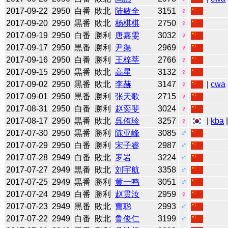
2017-09-22
2950
白番
敗北
陆敏全
3151
♀
2017-09-20
2950
黒番
敗北
杨棋棋
2750
♀
2017-09-19
2950
白番
勝利
唐嘉雯
3032
♀
2017-09-17
2950
黒番
勝利
尹渠
2969
♀
2017-09-16
2950
白番
勝利
王梓莘
2766
♀
2017-09-15
2950
黒番
敗北
高星
3132
♀
2017-09-02
2950
黒番
敗北
李赫
3147
♀
|
cwa
2017-09-01
2950
黒番
勝利
张天歌
2715
♀
2017-08-31
2950
白番
勝利
赵奕斐
3024
♀
2017-08-17
2950
黒番
敗北
呉侑珍
3257
♀
|
kba
2017-07-30
2950
黒番
勝利
陈亚峰
3085
♂
2017-07-29
2950
白番
勝利
宋子睿
2987
♂
2017-07-28
2949
白番
敗北
罗岩
3224
♂
2017-07-27
2949
黒番
敗北
刘宇航
3358
♂
2017-07-25
2949
黒番
勝利
黄一鸣
3051
♂
2017-07-24
2949
白番
勝利
赵贯汝
2959
♀
2017-07-23
2949
黒番
敗北
曹聪
2993
♂
2017-07-22
2949
白番
敗北
鲁俊仁
3199
♂