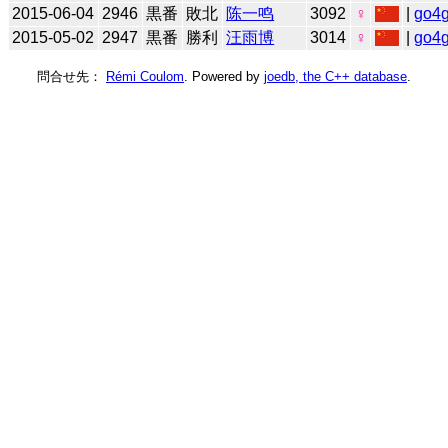
2015-06-04
2946
黒番
敗北
陈一鸣
3092
♀
|
go4
2015-05-02
2947
黒番
勝利
汪雨博
3014
♀
|
go4
問合せ先：
Rémi Coulom
. Powered by
joedb, the C++ database
.