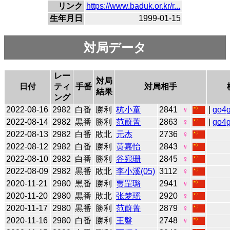
リンク
https://www.baduk.or.kr/r...
生年月日
1999-01-15
対局データ
レー
対局
日付
ティ
手番
対局相手
結果
ング
2022-08-16
2982
白番
勝利
杭小童
2841
♀
|
go4
2022-08-14
2982
黒番
勝利
范蔚菁
2863
♀
|
go4
2022-08-13
2982
白番
敗北
元杰
2736
♀
2022-08-12
2982
白番
勝利
黄嘉怡
2843
♀
2022-08-10
2982
白番
勝利
谷宛珊
2845
♀
2022-08-09
2982
黒番
敗北
李小溪(05)
3112
♀
2020-11-21
2980
黒番
勝利
贾罡璐
2941
♀
2020-11-20
2980
黒番
敗北
张梦瑶
2920
♀
2020-11-17
2980
黒番
勝利
范蔚菁
2879
♀
2020-11-16
2980
白番
勝利
王磐
2748
♀