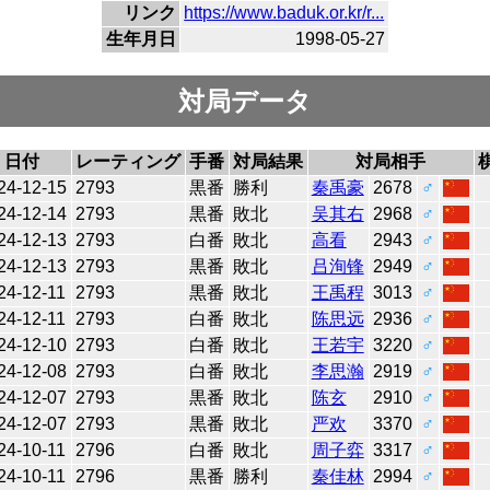
リンク
https://www.baduk.or.kr/r...
生年月日
1998-05-27
対局データ
日付
レーティング
手番
対局結果
対局相手
24-12-15
2793
黒番
勝利
秦禹豪
2678
♂
24-12-14
2793
黒番
敗北
吴其右
2968
♂
24-12-13
2793
白番
敗北
高看
2943
♂
24-12-13
2793
黒番
敗北
吕洵锋
2949
♂
24-12-11
2793
黒番
敗北
王禹程
3013
♂
24-12-11
2793
白番
敗北
陈思远
2936
♂
24-12-10
2793
白番
敗北
王若宇
3220
♂
24-12-08
2793
白番
敗北
李思瀚
2919
♂
24-12-07
2793
黒番
敗北
陈玄
2910
♂
24-12-07
2793
黒番
敗北
严欢
3370
♂
24-10-11
2796
白番
敗北
周子弈
3317
♂
24-10-11
2796
黒番
勝利
秦佳林
2994
♂