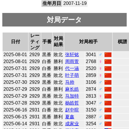
生年月日
2007-11-19
対局データ
レー
対局
日付
ティ
手番
対局相手
棋譜
結果
ング
2025-08-01
2929
黒番
敗北
张轩铭
3041
♂
2025-08-01
2929
白番
勝利
周雨萱
2768
♀
2025-07-31
2929
白番
勝利
代一涵
2520
♀
2025-07-31
2929
黒番
敗北
叶子萌
2859
♀
2025-07-30
2929
黒番
敗北
马帅
3106
♂
2025-07-29
2929
白番
勝利
麻长皓
2874
♂
2025-07-29
2929
黒番
敗北
马加特
2813
♀
2025-07-28
2929
黒番
敗北
杨皓哲
3047
♂
2025-06-16
2931
白番
敗北
赵中暄
3150
♂
2025-06-15
2931
黒番
勝利
夏鑫
2887
♂
2025-06-14
2931
白番
敗北
成家业
3254
♂