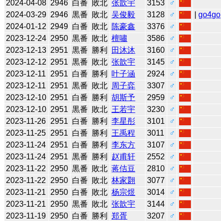
2024-04-08
2946
白番
敗北
张歆宇
3153
♂
2024-03-29
2946
黒番
敗北
吴俊毅
3128
♂
|
go4go
2024-01-12
2949
白番
敗北
陈豪鑫
3376
♂
2023-12-24
2950
黒番
敗北
檀嘯
3586
♂
2023-12-13
2951
黒番
勝利
田沐沐
3160
♂
2023-12-12
2951
黒番
敗北
张歆宇
3145
♂
2023-12-11
2951
白番
勝利
叶子涵
2924
♂
2023-12-11
2951
黒番
敗北
周子弈
3307
♂
2023-12-10
2951
白番
勝利
胡斯予
2959
♂
2023-12-10
2951
黒番
敗北
王若宇
3230
♂
2023-11-26
2951
白番
勝利
李星彤
3101
♂
2023-11-25
2951
白番
勝利
王禹程
3011
♂
2023-11-24
2951
白番
勝利
李东方
3107
♂
2023-11-24
2951
黒番
勝利
赵甫轩
2552
♂
2023-11-22
2950
黒番
敗北
蒋佶豆
2810
♂
2023-11-22
2950
白番
敗北
林家翾
3077
♂
2023-11-21
2950
白番
敗北
杨宗煜
3014
♂
2023-11-21
2950
黒番
敗北
张歆宇
3144
♂
2023-11-19
2950
白番
勝利
郑胥
3207
♂