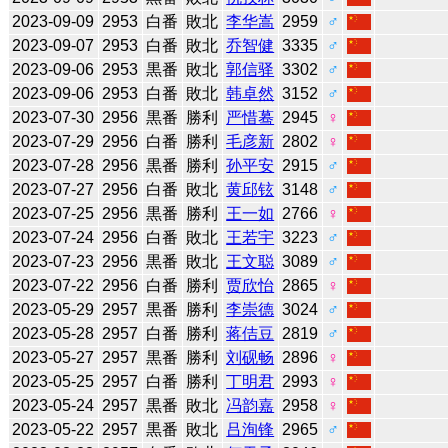
2023-09-09
2953
白番
敗北
李华嵩
2959
♂
2023-09-07
2953
白番
敗北
乔智健
3335
♂
2023-09-06
2953
黒番
敗北
郭信驿
3302
♂
2023-09-06
2953
白番
敗北
韩卓然
3152
♂
2023-07-30
2956
黒番
勝利
严惜蓦
2945
♀
2023-07-29
2956
白番
勝利
毛彦新
2802
♀
2023-07-28
2956
黒番
勝利
孙平安
2915
♂
2023-07-27
2956
白番
敗北
黄邱铉
3148
♂
2023-07-25
2956
黒番
勝利
王一如
2766
♀
2023-07-24
2956
白番
敗北
王若宇
3223
♂
2023-07-23
2956
黒番
敗北
王文聪
3089
♂
2023-07-22
2956
白番
勝利
贾欣怡
2865
♀
2023-05-29
2957
黒番
勝利
李崇德
3024
♂
2023-05-28
2957
白番
勝利
蒋佶豆
2819
♂
2023-05-27
2957
黒番
勝利
刘砚畅
2896
♀
2023-05-25
2957
白番
勝利
丁明君
2993
♀
2023-05-24
2957
黒番
敗北
冯韵嘉
2958
♀
2023-05-22
2957
黒番
敗北
吕洵锋
2965
♂