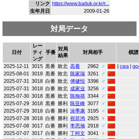
リンク
https://www.baduk.or.kr/r...
生年月日
2009-01-26
対局データ
レー
対局
日付
ティ
手番
対局相手
棋譜
結果
ング
2025-12-11
3015
黒番
敗北
高看
2962
♂
|
cwa
|
go
2025-08-01
3018
黒番
敗北
陈家瑞
3261
♂
2025-07-31
3018
白番
敗北
傅健恒
3396
♂
2025-07-31
3018
白番
敗北
成家业
3256
♂
2025-07-30
3018
黒番
敗北
陈翰祺
3344
♂
2025-07-29
3018
黒番
勝利
陈亚峰
3077
♂
2025-07-29
3018
白番
勝利
涂季康
3195
♂
2025-07-28
3018
白番
勝利
祝菲鸿
2925
♀
2025-07-08
3017
白番
勝利
李思瀚
2918
♂
2025-07-07
3017
白番
勝利
丁柯文
3041
♀