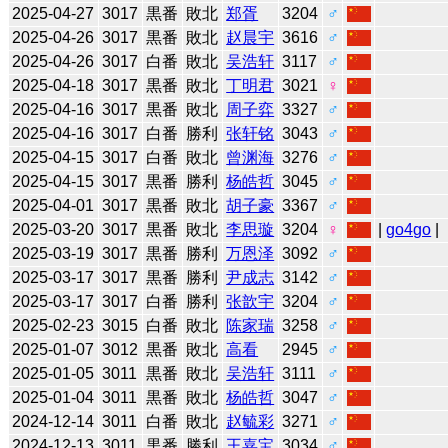
2025-04-27
3017
黒番
敗北
郑胥
3204
♂
2025-04-26
3017
黒番
敗北
赵晨宇
3616
♂
2025-04-26
3017
白番
敗北
吴浩轩
3117
♂
2025-04-18
3017
黒番
敗北
丁明君
3021
♀
2025-04-16
3017
黒番
敗北
周子弈
3327
♂
2025-04-16
3017
白番
勝利
张轩铭
3043
♂
2025-04-15
3017
白番
敗北
曾渊海
3276
♂
2025-04-15
3017
黒番
勝利
杨皓哲
3045
♂
2025-04-01
3017
黒番
敗北
胡子豪
3367
♂
2025-03-20
3017
黒番
敗北
李思璇
3204
♀
|
go4go
|
2025-03-19
3017
黒番
勝利
万恩泽
3092
♂
2025-03-17
3017
黒番
勝利
尹成志
3142
♂
2025-03-17
3017
白番
勝利
张歆宇
3204
♂
2025-02-23
3015
白番
敗北
陈家瑞
3258
♂
2025-01-07
3012
黒番
敗北
高看
2945
♂
2025-01-05
3011
黒番
敗北
吴浩轩
3111
♂
2025-01-04
3011
黒番
敗北
杨皓哲
3047
♂
2024-12-14
3011
白番
敗北
赵毓彩
3271
♂
2024-12-13
3011
黒番
勝利
王嘉宝
3034
♂