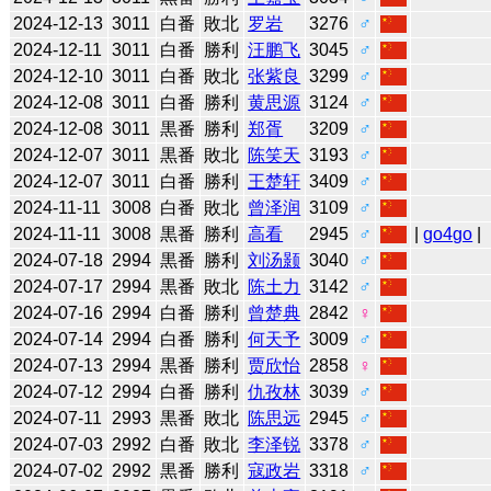
2024-12-13
3011
白番
敗北
罗岩
3276
♂
2024-12-11
3011
白番
勝利
汪鹏飞
3045
♂
2024-12-10
3011
白番
敗北
张紫良
3299
♂
2024-12-08
3011
白番
勝利
黄思源
3124
♂
2024-12-08
3011
黒番
勝利
郑胥
3209
♂
2024-12-07
3011
黒番
敗北
陈笑天
3193
♂
2024-12-07
3011
白番
勝利
王楚轩
3409
♂
2024-11-11
3008
白番
敗北
曾泽润
3109
♂
2024-11-11
3008
黒番
勝利
高看
2945
♂
|
go4go
|
2024-07-18
2994
黒番
勝利
刘汤颢
3040
♂
2024-07-17
2994
黒番
敗北
陈土力
3142
♂
2024-07-16
2994
白番
勝利
曾楚典
2842
♀
2024-07-14
2994
白番
勝利
何天予
3009
♂
2024-07-13
2994
黒番
勝利
贾欣怡
2858
♀
2024-07-12
2994
白番
勝利
仇孜林
3039
♂
2024-07-11
2993
黒番
敗北
陈思远
2945
♂
2024-07-03
2992
白番
敗北
李泽锐
3378
♂
2024-07-02
2992
黒番
勝利
寇政岩
3318
♂