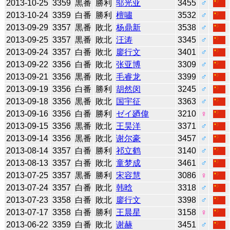
2013-10-25
3359
黒番
勝利
邬光亚
3455
♂
2013-10-24
3359
白番
勝利
檀嘯
3532
♂
2013-09-29
3357
黒番
敗北
杨鼎新
3538
♂
2013-09-25
3357
黒番
敗北
汪涛
3345
♂
2013-09-24
3357
白番
敗北
廖行文
3401
♂
2013-09-22
3356
白番
敗北
张亚博
3309
♂
2013-09-21
3356
黒番
敗北
毛睿龙
3399
♂
2013-09-19
3356
白番
勝利
胡然闵
3245
♂
2013-09-18
3356
黒番
敗北
国宇征
3363
♂
2013-09-16
3356
白番
勝利
ゼイ廼偉
3210
♀
2013-09-15
3356
黒番
敗北
王昊洋
3371
♂
2013-09-14
3356
黒番
敗北
谢尔豪
3457
♂
2013-08-14
3357
白番
勝利
祁立鹤
3140
♂
2013-08-13
3357
白番
敗北
童梦成
3461
♂
2013-07-25
3357
黒番
勝利
宋容慧
3086
♀
2013-07-24
3357
白番
敗北
韩晗
3318
♂
2013-07-23
3358
白番
敗北
廖行文
3398
♂
2013-07-17
3358
白番
勝利
王晨星
3158
♀
2013-06-22
3359
白番
敗北
谢赫
3451
♂