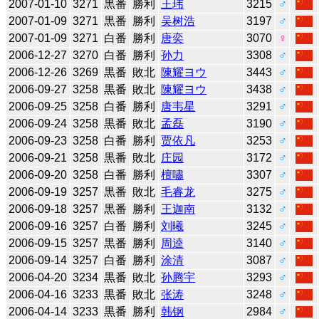
2007-01-10
3271
黒番
勝利
王玮
3215
♂
2007-01-09
3271
黒番
勝利
吴树浩
3197
♂
2007-01-09
3271
白番
勝利
唐奕
3070
♀
2006-12-27
3270
白番
勝利
孙力
3308
♂
2006-12-26
3269
黒番
敗北
陳耀ヨウ
3443
♂
2006-09-27
3258
黒番
敗北
陳耀ヨウ
3438
♂
2006-09-25
3258
白番
勝利
唐韦星
3291
♂
2006-09-24
3258
黒番
敗北
孟磊
3190
♂
2006-09-23
3258
白番
勝利
贾依凡
3253
♂
2006-09-21
3258
黒番
敗北
庄园
3172
♂
2006-09-20
3258
白番
勝利
檀嘯
3307
♂
2006-09-19
3257
黒番
敗北
毛睿龙
3275
♂
2006-09-18
3257
黒番
勝利
王迦南
3132
♂
2006-09-16
3257
白番
勝利
刘曦
3245
♂
2006-09-15
3257
黒番
勝利
周逵
3140
♂
2006-09-14
3257
白番
勝利
涂清
3087
♂
2006-04-20
3234
黒番
敗北
孙腾宇
3293
♂
2006-04-16
3233
黒番
敗北
张涛
3248
♂
2006-04-14
3233
黒番
勝利
韩钢
2984
♂