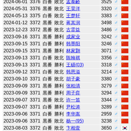
2024-06-01
3376
白番
敗北
孟泰齢
3525
♂
2024-05-31
3376
黒番
敗北
王昊洋
3320
♂
2024-05-13
3375
白番
敗北
王楚轩
3383
♂
2024-01-12
3372
黒番
敗北
蒋其润
3498
♂
2023-12-23
3372
黒番
敗北
古霊益
3486
♂
2023-09-16
3371
黒番
勝利
成家业
3242
♂
2023-09-15
3371
白番
勝利
韩墨阳
3246
♂
2023-09-15
3371
黒番
勝利
林家翾
3071
♂
2023-09-13
3371
白番
敗北
陈翰祺
3356
♂
2023-09-13
3371
黒番
勝利
王硕(03)
3318
♂
2023-09-12
3371
白番
敗北
韩恩溢
3214
♂
2023-09-10
3371
白番
敗北
胡子豪
3380
♂
2023-09-09
3371
黒番
勝利
张柏清
3279
♂
2023-09-09
3371
黒番
勝利
周子弈
3294
♂
2023-09-07
3371
黒番
敗北
许一笛
3344
♂
2023-09-07
3371
白番
勝利
尹松涛
3289
♂
2023-09-06
3371
白番
勝利
李华嵩
2959
♂
2023-09-06
3371
黒番
敗北
杨一(95)
3238
♂
2023-08-03
3372
白番
敗北
卞相壹
3650
♂