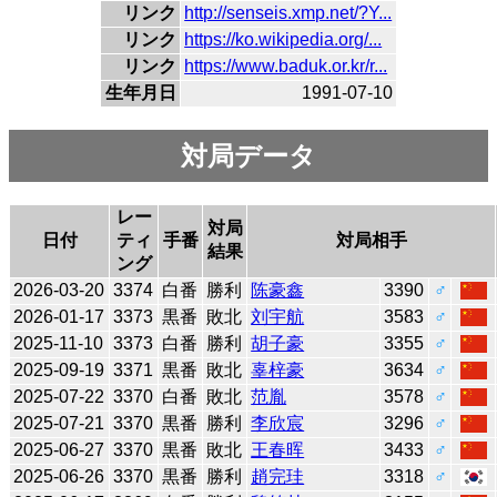
リンク
http://senseis.xmp.net/?Y...
リンク
https://ko.wikipedia.org/...
リンク
https://www.baduk.or.kr/r...
生年月日
1991-07-10
対局データ
レー
対局
日付
ティ
手番
対局相手
結果
ング
2026-03-20
3374
白番
勝利
陈豪鑫
3390
♂
2026-01-17
3373
黒番
敗北
刘宇航
3583
♂
2025-11-10
3373
白番
勝利
胡子豪
3355
♂
2025-09-19
3371
黒番
敗北
辜梓豪
3634
♂
2025-07-22
3370
白番
敗北
范胤
3578
♂
2025-07-21
3370
黒番
勝利
李欣宸
3296
♂
2025-06-27
3370
黒番
敗北
王春晖
3433
♂
2025-06-26
3370
黒番
勝利
趙完珪
3318
♂