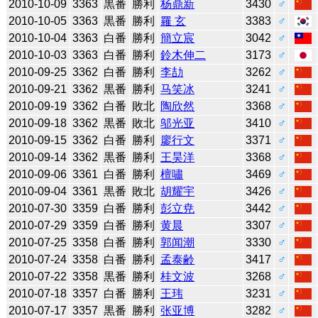
2010-10-09
3363
黒番
勝利
杨鼎新
3430
♂
2010-10-05
3363
黒番
勝利
羅 玄
3383
♂
2010-10-04
3363
白番
勝利
簡立宸
3042
♂
2010-10-03
3363
白番
勝利
鈴木伸二
3173
♂
2010-09-25
3362
白番
勝利
李劼
3262
♂
2010-09-21
3362
黒番
勝利
马笑冰
3241
♂
2010-09-19
3362
白番
敗北
陶欣然
3368
♂
2010-09-18
3362
黒番
敗北
邬光亚
3410
♂
2010-09-15
3362
白番
勝利
廖行文
3371
♂
2010-09-14
3362
黒番
勝利
王昊洋
3368
♂
2010-09-06
3361
白番
勝利
檀嘯
3469
♂
2010-09-04
3361
黒番
敗北
胡耀宇
3426
♂
2010-07-30
3359
白番
勝利
彭立尭
3442
♂
2010-07-29
3359
白番
勝利
黄晨
3307
♂
2010-07-25
3358
白番
勝利
郭闻潮
3330
♂
2010-07-24
3358
白番
勝利
孟泰齢
3417
♂
2010-07-22
3358
黒番
勝利
桂文波
3268
♂
2010-07-18
3357
白番
勝利
王玮
3231
♂
2010-07-17
3357
黒番
勝利
张亚博
3282
♂