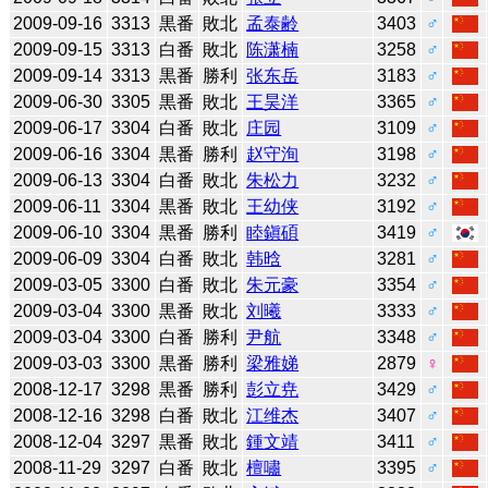
2009-09-16
3313
黒番
敗北
孟泰齢
3403
♂
2009-09-15
3313
白番
敗北
陈潇楠
3258
♂
2009-09-14
3313
黒番
勝利
张东岳
3183
♂
2009-06-30
3305
黒番
敗北
王昊洋
3365
♂
2009-06-17
3304
白番
敗北
庄园
3109
♂
2009-06-16
3304
黒番
勝利
赵守洵
3198
♂
2009-06-13
3304
白番
敗北
朱松力
3232
♂
2009-06-11
3304
黒番
敗北
王幼侠
3192
♂
2009-06-10
3304
黒番
勝利
睦鎭碩
3419
♂
2009-06-09
3304
白番
敗北
韩晗
3281
♂
2009-03-05
3300
白番
敗北
朱元豪
3354
♂
2009-03-04
3300
黒番
敗北
刘曦
3333
♂
2009-03-04
3300
白番
勝利
尹航
3348
♂
2009-03-03
3300
黒番
勝利
梁雅娣
2879
♀
2008-12-17
3298
黒番
勝利
彭立尭
3429
♂
2008-12-16
3298
白番
敗北
江维杰
3407
♂
2008-12-04
3297
黒番
敗北
鍾文靖
3411
♂
2008-11-29
3297
白番
敗北
檀嘯
3395
♂