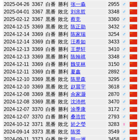
2025-04-26
3367
白番
勝利
张一淼
2955
♂
2025-04-01
3367
黒番
敗北
刘兆哲
3348
♂
2025-02-12
3367
黒番
敗北
蔡竞
3360
♂
2024-12-15
3369
黒番
敗北
陈正勋
3432
♂
2024-12-14
3369
白番
勝利
陈家瑞
3254
♂
2024-12-14
3369
白番
敗北
汪希如
3433
♂
2024-12-13
3369
白番
勝利
王楚轩
3410
♂
2024-12-13
3369
黒番
勝利
陈翰祺
3348
♂
2024-12-11
3369
白番
勝利
魏笑林
3150
♂
2024-12-11
3369
白番
勝利
夏鑫
2892
♂
2024-12-10
3369
黒番
敗北
陈昱森
3295
♂
2024-12-10
3369
黒番
敗北
赵晨宇
3618
♂
2024-12-08
3369
黒番
勝利
佘家灏
2870
♂
2024-12-08
3369
黒番
敗北
沈沛然
3470
♂
2024-12-07
3370
白番
勝利
涂季康
3172
♂
2024-12-07
3370
白番
勝利
桑浩哲
2793
♂
2024-10-12
3371
黒番
敗北
於之瑩
3283
♀
2024-09-14
3373
黒番
敗北
陈贤
3549
♂
2024-09-11
3373
白番
敗北
韩一洲
3458
♂