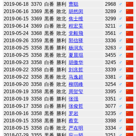
2019-06-18
3370
白番
勝利
曹聪
2968
♂
2019-06-16
3369
黒番
敗北
胡然闵
3289
♂
2019-06-15
3369
黒番
敗北
焦士维
3299
♂
2019-06-14
3369
白番
敗北
程宏昊
3211
♂
2019-05-24
3368
黒番
敗北
党毅飛
3561
♂
2018-09-26
3359
黒番
勝利
郭信驿
3336
♂
2018-09-25
3358
黒番
勝利
杨润东
3263
♂
2018-09-25
3358
黒番
敗北
夏晨琨
3455
♂
2018-09-23
3358
白番
勝利
胡傲华
3245
♂
2018-09-22
3358
白番
勝利
刘兆哲
3339
♂
2018-09-22
3358
黒番
敗北
马逸超
3381
♂
2018-09-20
3358
白番
敗北
柳琪峰
3254
♂
2018-09-19
3358
黒番
敗北
周贺玺
3395
♂
2018-09-19
3358
白番
勝利
张强
3351
♂
2018-09-17
3358
白番
勝利
张俊哲
3077
♂
2018-09-16
3358
黒番
勝利
罗岩
3235
♂
2018-09-15
3358
黒番
勝利
蔡竞
3398
♂
2018-09-15
3358
白番
敗北
严在明
3334
♂
2018-07-29
3355
黒番
勝利
应一韬
3251
♂