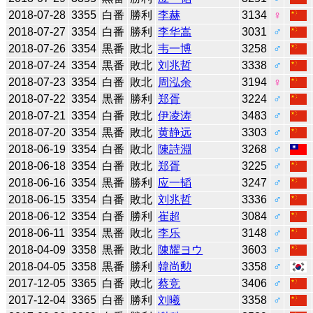
2018-07-28
3355
白番
勝利
李赫
3134
♀
2018-07-27
3354
白番
勝利
李华嵩
3031
♂
2018-07-26
3354
黒番
敗北
韦一博
3258
♂
2018-07-24
3354
黒番
敗北
刘兆哲
3338
♂
2018-07-23
3354
白番
敗北
周泓余
3194
♀
2018-07-22
3354
黒番
勝利
郑胥
3224
♂
2018-07-21
3354
白番
敗北
伊凌涛
3483
♂
2018-07-20
3354
黒番
敗北
黄静远
3303
♂
2018-06-19
3354
白番
敗北
陳詩淵
3268
♂
2018-06-18
3354
白番
敗北
郑胥
3225
♂
2018-06-16
3354
黒番
勝利
应一韬
3247
♂
2018-06-15
3354
白番
敗北
刘兆哲
3336
♂
2018-06-12
3354
白番
勝利
崔超
3084
♂
2018-06-11
3354
黒番
敗北
李乐
3148
♂
2018-04-09
3358
黒番
敗北
陳耀ヨウ
3603
♂
2018-04-05
3358
黒番
勝利
韓尚勲
3358
♂
2017-12-05
3365
白番
敗北
蔡竞
3406
♂
2017-12-04
3365
白番
勝利
刘曦
3358
♂