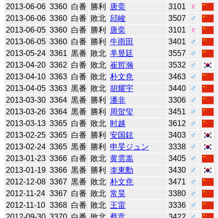
2013-06-06
3360
白番
勝利
唐奕
3101
♀
2013-06-06
3360
白番
敗北
邱峻
3507
♂
2013-06-05
3360
白番
勝利
唐奕
3101
♀
2013-06-05
3360
白番
勝利
牛雨田
3401
♂
2013-05-24
3361
黒番
敗北
芈昱廷
3557
♂
2013-04-20
3362
白番
敗北
崔哲瀚
3532
♂
2013-04-10
3363
白番
敗北
朴文尭
3463
♂
2013-04-05
3363
黒番
敗北
胡耀宇
3440
♂
2013-03-30
3364
黒番
勝利
潘非
3306
♂
2013-03-26
3364
黒番
勝利
周贺玺
3451
♂
2013-03-13
3365
白番
敗北
时越
3612
♂
2013-02-25
3365
白番
勝利
安国鉉
3403
♂
2013-02-24
3365
黒番
勝利
申旻ジュン
3338
♂
2013-01-23
3366
白番
敗北
黄雲嵩
3405
♂
2013-01-19
3366
黒番
勝利
李東勳
3430
♂
2012-12-08
3367
黒番
敗北
朴文尭
3471
♂
2012-11-24
3367
白番
敗北
常昊
3380
♂
2012-11-10
3368
白番
敗北
王雷
3336
♂
2012-09-30
3370
白番
敗北
蔡竞
3422
♂