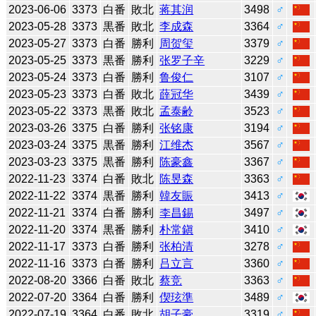
2023-06-06
3373
白番
敗北
蒋其润
3498
♂
2023-05-28
3373
黒番
敗北
李成森
3364
♂
2023-05-27
3373
白番
勝利
周贺玺
3379
♂
2023-05-25
3373
黒番
勝利
张罗子辛
3229
♂
2023-05-24
3373
白番
勝利
鲁俊仁
3107
♂
2023-05-23
3373
白番
敗北
薛冠华
3439
♂
2023-05-22
3373
黒番
敗北
孟泰齢
3523
♂
2023-03-26
3375
白番
勝利
张铭康
3194
♂
2023-03-24
3375
黒番
勝利
江维杰
3567
♂
2023-03-23
3375
黒番
勝利
陈豪鑫
3367
♂
2022-11-23
3374
白番
敗北
陈昱森
3363
♂
2022-11-22
3374
黒番
勝利
韓友賑
3413
♂
2022-11-21
3374
白番
勝利
李昌錫
3497
♂
2022-11-20
3374
黒番
勝利
朴常鎭
3410
♂
2022-11-17
3373
白番
勝利
张柏清
3278
♂
2022-11-16
3373
白番
勝利
吕立言
3360
♂
2022-08-20
3366
白番
敗北
蔡竞
3363
♂
2022-07-20
3364
白番
勝利
偰玹準
3489
♂
2022-07-19
3364
白番
敗北
胡子豪
3319
♂