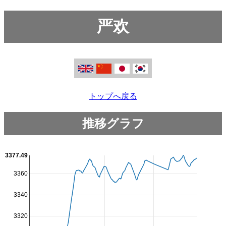
严欢
トップへ戻る
推移グラフ
3377.49
3360
3340
3320