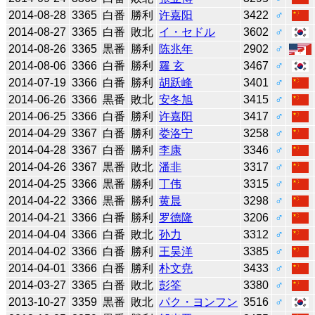
2014-08-28
3365
白番
勝利
许嘉阳
3422
♂
2014-08-27
3365
白番
敗北
イ・セドル
3602
♂
2014-08-26
3365
黒番
勝利
陈兆年
2902
♂
2014-08-06
3366
白番
勝利
羅 玄
3467
♂
2014-07-19
3366
白番
勝利
胡跃峰
3401
♂
2014-06-26
3366
黒番
敗北
安冬旭
3415
♂
2014-06-25
3366
白番
勝利
许嘉阳
3417
♂
2014-04-29
3367
白番
勝利
娄洛宁
3258
♂
2014-04-28
3367
白番
勝利
李康
3346
♂
2014-04-26
3367
黒番
敗北
潘非
3317
♂
2014-04-25
3366
黒番
勝利
丁伟
3315
♂
2014-04-22
3366
黒番
勝利
黄晨
3298
♂
2014-04-21
3366
白番
勝利
罗德隆
3206
♂
2014-04-04
3366
白番
敗北
孙力
3312
♂
2014-04-02
3366
白番
勝利
王昊洋
3385
♂
2014-04-01
3366
白番
勝利
朴文尭
3433
♂
2014-03-27
3365
白番
敗北
彭筌
3380
♂
2013-10-27
3359
黒番
敗北
パク・ヨンフン
3516
♂