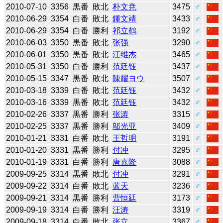
2010-07-10
3356
黒番
敗北
朴文尭
3475
♂
2010-06-29
3354
白番
敗北
鍾文靖
3433
♂
2010-06-29
3354
白番
勝利
祁立鹤
3192
♂
2010-06-03
3350
黒番
敗北
张强
3290
♂
2010-06-01
3350
黒番
敗北
江维杰
3465
♂
2010-05-31
3350
白番
勝利
范廷钰
3437
♂
2010-05-15
3347
黒番
敗北
陳耀ヨウ
3507
♂
2010-03-18
3339
白番
敗北
范廷钰
3432
♂
2010-03-16
3339
黒番
敗北
范廷钰
3432
♂
2010-02-26
3337
黒番
勝利
张涛
3315
♂
2010-02-25
3337
黒番
勝利
邬光亚
3409
♂
2010-01-21
3331
白番
敗北
王哲明
3191
♂
2010-01-20
3331
黒番
勝利
付冲
3295
♂
2010-01-19
3331
白番
勝利
唐嘉隆
3088
♂
2009-09-25
3314
黒番
敗北
付冲
3291
♂
2009-09-22
3314
白番
敗北
蓝天
3236
♂
2009-09-21
3314
黒番
勝利
曹恒廷
3173
♂
2009-09-19
3314
白番
勝利
汪涛
3319
♂
2009-09-18
3314
白番
敗北
张立
3367
♂