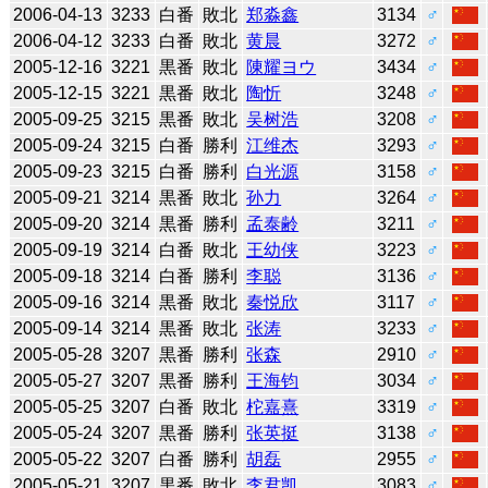
2006-04-13
3233
白番
敗北
郑淼鑫
3134
♂
2006-04-12
3233
白番
敗北
黄晨
3272
♂
2005-12-16
3221
黒番
敗北
陳耀ヨウ
3434
♂
2005-12-15
3221
黒番
敗北
陶忻
3248
♂
2005-09-25
3215
黒番
敗北
吴树浩
3208
♂
2005-09-24
3215
白番
勝利
江维杰
3293
♂
2005-09-23
3215
白番
勝利
白光源
3158
♂
2005-09-21
3214
黒番
敗北
孙力
3264
♂
2005-09-20
3214
黒番
勝利
孟泰齢
3211
♂
2005-09-19
3214
白番
敗北
王幼侠
3223
♂
2005-09-18
3214
白番
勝利
李聪
3136
♂
2005-09-16
3214
黒番
敗北
秦悦欣
3117
♂
2005-09-14
3214
黒番
敗北
张涛
3233
♂
2005-05-28
3207
黒番
勝利
张森
2910
♂
2005-05-27
3207
黒番
勝利
王海钧
3034
♂
2005-05-25
3207
白番
敗北
柁嘉熹
3319
♂
2005-05-24
3207
黒番
勝利
张英挺
3138
♂
2005-05-22
3207
白番
勝利
胡磊
2955
♂
2005-05-21
3207
黒番
敗北
李君凯
3083
♂