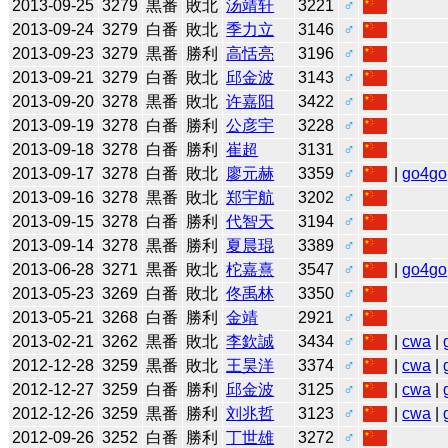
2013-09-25
3279
黒番
敗北
汤靖轩
3221
♂
2013-09-24
3279
白番
敗北
季力立
3146
♂
2013-09-23
3279
黒番
勝利
高恬亮
3196
♂
2013-09-21
3279
白番
敗北
邱金波
3143
♂
2013-09-20
3278
黒番
敗北
许嘉阳
3422
♂
2013-09-19
3278
白番
勝利
公彦宇
3228
♂
2013-09-18
3278
白番
勝利
崔超
3131
♂
2013-09-17
3278
白番
敗北
廖元赫
3359
♂
|
go4go
2013-09-16
3278
黒番
敗北
郑宇航
3202
♂
2013-09-15
3278
白番
勝利
代智天
3194
♂
2013-09-14
3278
黒番
勝利
夏晨琨
3389
♂
2013-06-28
3271
黒番
敗北
柁嘉熹
3547
♂
|
go4go
2013-05-23
3269
白番
敗北
佟禹林
3350
♂
2013-05-21
3268
白番
勝利
金靖
2921
♂
2013-02-21
3262
黒番
敗北
李欽誠
3434
♂
|
cwa
|
2012-12-28
3259
黒番
敗北
王昊洋
3374
♂
|
cwa
|
2012-12-27
3259
白番
勝利
邱金波
3125
♂
|
cwa
|
2012-12-26
3259
黒番
勝利
刘兆哲
3123
♂
|
cwa
|
2012-09-26
3252
白番
勝利
丁世雄
3272
♂