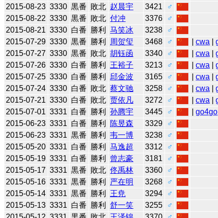
2015-08-23
3330
黒番
敗北
赵晨宇
3421
♂
2015-08-22
3330
黒番
敗北
付冲
3376
♂
2015-08-21
3330
白番
勝利
马笑冰
3238
♂
2015-07-29
3330
黒番
勝利
周贺玺
3468
♂
|
cwa
|
2015-07-27
3330
黒番
敗北
胡钰函
3340
♂
|
cwa
|
2015-07-26
3330
白番
勝利
王裕子
3213
♂
|
cwa
|
2015-07-25
3330
白番
勝利
邱金波
3165
♂
|
cwa
|
2015-07-24
3330
白番
敗北
蔡文驰
3258
♂
|
cwa
|
2015-07-21
3330
白番
敗北
贾依凡
3272
♂
|
cwa
|
2015-07-01
3331
白番
勝利
孙腾宇
3445
♂
|
go4go
2015-06-23
3331
白番
勝利
陈昱森
3329
♂
2015-06-23
3331
黒番
勝利
韦一博
3238
♂
2015-05-20
3331
白番
勝利
马逸超
3312
♂
2015-05-19
3331
白番
勝利
曾志豪
3181
♂
2015-05-17
3331
黒番
敗北
佟禹林
3360
♂
2015-05-16
3331
黒番
勝利
严在明
3268
♂
2015-05-14
3331
黒番
勝利
王尭
3294
♂
2015-05-13
3331
白番
勝利
舒一笑
3255
♂
2015-05-12
3331
黒番
敗北
王泽锦
3370
♂