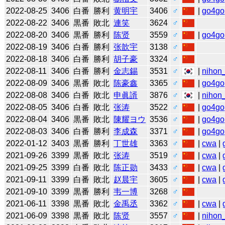
2022-08-25
3406
白番
勝利
黄明宇
3406
♂
|
go4go
2022-08-22
3406
黒番
敗北
連笑
3624
♂
2022-08-20
3406
黒番
勝利
陈贤
3559
♂
|
go4go
2022-08-19
3406
白番
勝利
张歆宇
3138
♂
2022-08-18
3406
白番
勝利
胡子豪
3324
♂
2022-08-11
3406
白番
勝利
金志錫
3531
♂
|
nihon_
2022-08-09
3406
黒番
敗北
陈豪鑫
3365
♂
|
go4go
2022-08-08
3406
白番
敗北
申眞諝
3876
♂
|
nihon_
2022-08-05
3406
白番
敗北
张涛
3522
♂
|
go4go
2022-08-04
3406
黒番
敗北
陳耀ヨウ
3536
♂
|
go4go
2022-08-03
3406
白番
勝利
李成森
3371
♂
|
go4go
2022-01-12
3403
黒番
勝利
丁世雄
3363
♂
|
cwa
|
2021-09-26
3399
黒番
敗北
张涛
3519
♂
|
cwa
|
2021-09-25
3399
白番
敗北
陈正勋
3433
♂
|
cwa
|
2021-09-11
3399
白番
敗北
赵晨宇
3605
♂
|
cwa
|
2021-09-10
3399
黒番
勝利
韦一博
3268
♂
2021-06-11
3398
黒番
敗北
金禹丞
3362
♂
|
cwa
|
2021-06-09
3398
黒番
敗北
陈贤
3557
♂
|
nihon_