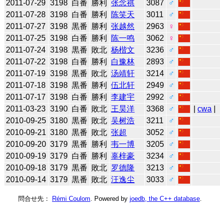
2011-07-29
3198
白番
勝利
张念祺
3087
♂
2011-07-28
3198
白番
勝利
陈笑天
3011
♂
2011-07-27
3198
黒番
勝利
张越然
2963
♀
2011-07-25
3198
白番
勝利
陈一鸣
3062
♀
2011-07-24
3198
黒番
敗北
杨楷文
3236
♂
2011-07-22
3198
白番
勝利
白豫林
2893
♂
2011-07-19
3198
黒番
敗北
汤靖轩
3214
♂
2011-07-18
3198
黒番
勝利
伍北轩
2949
♂
2011-07-17
3198
白番
勝利
李建宇
2992
♂
2011-03-23
3190
白番
敗北
王昊洋
3368
♂
|
cwa
|
2010-09-25
3180
黒番
敗北
吴树浩
3211
♂
2010-09-21
3180
黒番
敗北
张超
3052
♂
2010-09-20
3179
黒番
勝利
韦一博
3205
♂
2010-09-19
3179
白番
勝利
辜梓豪
3234
♂
2010-09-18
3179
黒番
敗北
罗德隆
3213
♂
2010-09-14
3179
黒番
敗北
汪逸尘
3033
♂
問合せ先：
Rémi Coulom
. Powered by
joedb, the C++ database
.