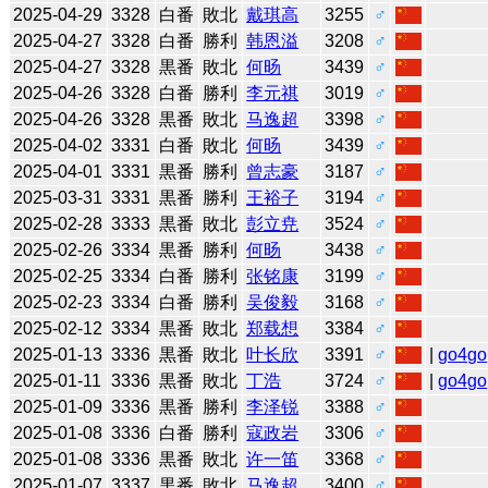
2025-04-29
3328
白番
敗北
戴琪高
3255
♂
2025-04-27
3328
白番
勝利
韩恩溢
3208
♂
2025-04-27
3328
黒番
敗北
何旸
3439
♂
2025-04-26
3328
白番
勝利
李元祺
3019
♂
2025-04-26
3328
黒番
敗北
马逸超
3398
♂
2025-04-02
3331
白番
敗北
何旸
3439
♂
2025-04-01
3331
黒番
勝利
曾志豪
3187
♂
2025-03-31
3331
黒番
勝利
王裕子
3194
♂
2025-02-28
3333
黒番
敗北
彭立尭
3524
♂
2025-02-26
3334
黒番
勝利
何旸
3438
♂
2025-02-25
3334
白番
勝利
张铭康
3199
♂
2025-02-23
3334
白番
勝利
吴俊毅
3168
♂
2025-02-12
3334
黒番
敗北
郑载想
3384
♂
2025-01-13
3336
黒番
敗北
叶长欣
3391
♂
|
go4go
2025-01-11
3336
黒番
敗北
丁浩
3724
♂
|
go4go
2025-01-09
3336
黒番
勝利
李泽锐
3388
♂
2025-01-08
3336
白番
勝利
寇政岩
3306
♂
2025-01-08
3336
黒番
敗北
许一笛
3368
♂
2025-01-07
3337
黒番
敗北
马逸超
3400
♂