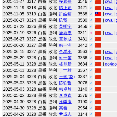
2025-11-27
3317
白番
敗北
柁嘉熹
3546
♂
|
cwa
|
2025-11-19
3318
黒番
敗北
陈正勋
3421
♂
|
cwa
|
2025-11-05
3319
白番
勝利
許皓鋐
3538
♂
|
cwa
|
2025-08-27
3324
黒番
勝利
陈贤
3530
♂
|
cwa
|
2025-07-22
3326
黒番
敗北
黄明宇
3456
♂
2025-07-19
3326
白番
勝利
唐嘉雯
3311
♀
|
cwa
|
2025-06-27
3327
黒番
敗北
童梦成
3481
♂
2025-06-26
3327
黒番
勝利
韩一洲
3442
♂
2025-06-15
3327
黒番
敗北
金禹丞
3563
♂
|
cwa
|
2025-05-29
3328
白番
勝利
许一笛
3366
♂
|
cwa
|
2025-05-11
3328
黒番
敗北
杨鼎新
3684
♂
|
go4go
2025-05-11
3328
黒番
勝利
丁世雄
3367
♂
2025-05-04
3328
白番
敗北
王硕(03)
3337
♂
2025-05-03
3328
黒番
敗北
陈轶哲
3076
♂
2025-05-03
3328
白番
勝利
韩卓然
3140
♂
2025-05-02
3328
黒番
敗北
李成森
3376
♂
2025-04-30
3328
白番
勝利
涂季康
3190
♂
2025-04-30
3328
黒番
勝利
高看
2954
♂
2025-04-29
3328
黒番
敗北
尹成志
3144
♂