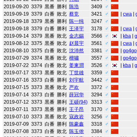
2019-09-20
3379
黒番
勝利
陈浩
3409
♂
2019-09-19
3379
白番
敗北
蔡竞
3421
♂
|
cwa
|
2019-09-18
3379
黒番
勝利
陈一纯
3247
♂
2019-09-18
3379
白番
勝利
王泽宇
3178
♂
|
cwa
|
2019-09-14
3379
黒番
敗北
金志錫
3566
♂
|
kba
|
2019-08-12
3375
黒番
敗北
赵晨宇
3561
♂
|
cwa
|
2019-08-10
3375
白番
敗北
沈沛然
3381
♂
|
go4go
2019-07-29
3374
黒番
敗北
檀嘯
3557
♂
|
go4go
2019-07-22
3374
白番
敗北
姜東潤
3526
♂
|
kba
|
2019-07-17
3373
黒番
敗北
丁世雄
3359
♂
2019-07-16
3373
白番
勝利
刘宇航
3442
♂
2019-07-15
3373
黒番
敗北
严欢
3372
♂
2019-07-14
3373
白番
勝利
薛冠华
3294
♂
2019-07-12
3373
黒番
勝利
王硕(94)
3313
♂
2019-07-11
3373
黒番
勝利
王子昂
3170
♂
2019-07-10
3373
黒番
敗北
寇政岩
3256
♂
2019-07-09
3373
白番
勝利
陈豪鑫
3318
♂
2019-07-08
3373
白番
敗北
陈玉侬
3384
♂