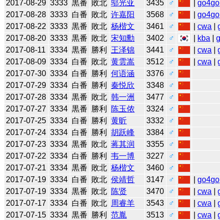
2017-08-29
3333
黒番
敗北
邬光亚
3435
♂
|
go4go
2017-08-28
3333
白番
敗北
许嘉阳
3568
♂
|
go4go
2017-08-22
3333
黒番
敗北
杨楷文
3461
♂
|
cwa
|
2017-08-20
3333
黒番
敗北
宋知勳
3402
♂
|
kba
|
2017-08-11
3334
黒番
勝利
王泽锦
3441
♂
|
cwa
|
2017-08-09
3334
白番
敗北
黄雲嵩
3512
♂
|
cwa
|
2017-07-30
3334
白番
勝利
何语涵
3376
♂
2017-07-29
3334
白番
勝利
秦悦欣
3348
♂
2017-07-28
3334
黒番
敗北
韩一洲
3477
♂
2017-07-27
3334
黒番
勝利
陈玉侬
3324
♂
2017-07-25
3334
白番
勝利
黄昕
3332
♂
2017-07-24
3334
白番
勝利
胡跃峰
3384
♂
2017-07-23
3334
黒番
敗北
蒋其润
3355
♂
2017-07-22
3334
白番
勝利
韦一博
3227
♂
2017-07-21
3334
黒番
敗北
杨楷文
3460
♂
2017-07-19
3334
白番
敗北
侯靖哲
3147
♂
|
go4go
2017-07-19
3334
黒番
敗北
陈贤
3470
♂
|
cwa
|
2017-07-17
3334
白番
敗北
周睿羊
3543
♂
|
cwa
|
2017-07-15
3334
黒番
勝利
范胤
3513
♂
|
cwa
|