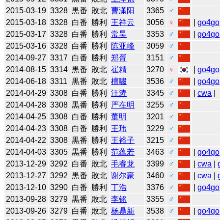
2015-03-19
3328
黒番
敗北
曹潇阳
3365
♂
2015-03-18
3328
白番
勝利
王祥云
3056
♀
|
go4go
2015-03-17
3328
白番
勝利
常昊
3353
♂
|
go4go
2015-03-16
3328
白番
勝利
陈亚峰
3059
♂
2014-09-27
3317
白番
勝利
郑胥
3151
♂
2014-08-15
3314
黒番
敗北
崔精
3270
♀
|
go4go
2014-06-18
3311
黒番
敗北
檀嘯
3536
♂
|
go4go
2014-04-29
3308
白番
勝利
汪涛
3345
♂
|
cwa
|
2014-04-28
3308
黒番
勝利
严在明
3255
♂
2014-04-25
3308
白番
勝利
董明
3201
♂
2014-04-23
3308
白番
勝利
王玮
3229
♂
2014-04-22
3308
黒番
勝利
王裕子
3215
♂
2014-04-03
3305
黒番
勝利
范蕴若
3463
♂
|
go4go
2013-12-29
3292
白番
敗北
毛睿龙
3399
♂
|
cwa
|
2013-12-27
3292
黒番
敗北
谢尔豪
3460
♂
|
cwa
|
2013-12-10
3290
白番
勝利
丁浩
3376
♂
|
go4go
2013-09-28
3279
黒番
敗北
李铭
3355
♂
2013-09-26
3279
白番
敗北
杨鼎新
3538
♂
|
go4go