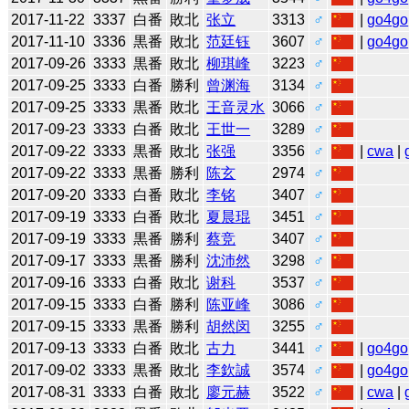
2017-11-22
3337
白番
敗北
张立
3313
♂
|
go4go
2017-11-10
3336
黒番
敗北
范廷钰
3607
♂
|
go4go
2017-09-26
3333
黒番
敗北
柳琪峰
3223
♂
2017-09-25
3333
白番
勝利
曾渊海
3134
♂
2017-09-25
3333
黒番
敗北
王音灵水
3066
♂
2017-09-23
3333
白番
敗北
王世一
3289
♂
2017-09-22
3333
黒番
敗北
张强
3356
♂
|
cwa
|
2017-09-22
3333
黒番
勝利
陈玄
2974
♂
2017-09-20
3333
白番
敗北
李铭
3407
♂
2017-09-19
3333
白番
敗北
夏晨琨
3451
♂
2017-09-19
3333
黒番
勝利
蔡竞
3407
♂
2017-09-17
3333
黒番
勝利
沈沛然
3298
♂
2017-09-16
3333
白番
敗北
谢科
3537
♂
2017-09-15
3333
白番
勝利
陈亚峰
3086
♂
2017-09-15
3333
黒番
勝利
胡然闵
3255
♂
2017-09-13
3333
白番
敗北
古力
3441
♂
|
go4go
2017-09-02
3333
黒番
敗北
李欽誠
3574
♂
|
go4go
2017-08-31
3333
白番
敗北
廖元赫
3522
♂
|
cwa
|