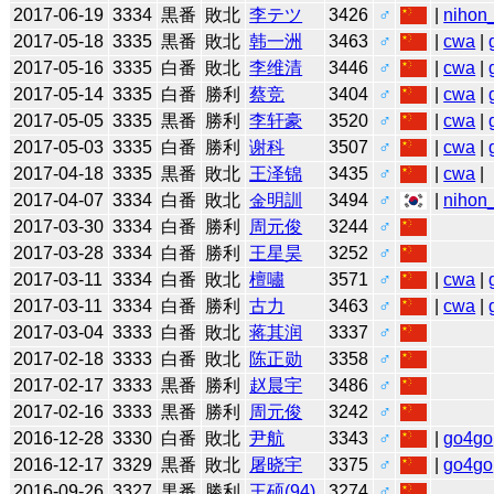
2017-06-19
3334
黒番
敗北
李テツ
3426
♂
|
nihon_
2017-05-18
3335
黒番
敗北
韩一洲
3463
♂
|
cwa
|
2017-05-16
3335
白番
敗北
李维清
3446
♂
|
cwa
|
2017-05-14
3335
白番
勝利
蔡竞
3404
♂
|
cwa
|
2017-05-05
3335
黒番
勝利
李轩豪
3520
♂
|
cwa
|
2017-05-03
3335
白番
勝利
谢科
3507
♂
|
cwa
|
2017-04-18
3335
黒番
敗北
王泽锦
3435
♂
|
cwa
|
2017-04-07
3334
白番
敗北
金明訓
3494
♂
|
nihon_
2017-03-30
3334
白番
勝利
周元俊
3244
♂
2017-03-28
3334
白番
勝利
王星昊
3252
♂
2017-03-11
3334
白番
敗北
檀嘯
3571
♂
|
cwa
|
2017-03-11
3334
白番
勝利
古力
3463
♂
|
cwa
|
2017-03-04
3333
白番
敗北
蒋其润
3337
♂
2017-02-18
3333
白番
敗北
陈正勋
3358
♂
2017-02-17
3333
黒番
勝利
赵晨宇
3486
♂
2017-02-16
3333
黒番
勝利
周元俊
3242
♂
2016-12-28
3330
白番
敗北
尹航
3343
♂
|
go4go
2016-12-17
3329
黒番
敗北
屠晓宇
3375
♂
|
go4go
2016-09-26
3327
黒番
勝利
王硕(94)
3274
♂