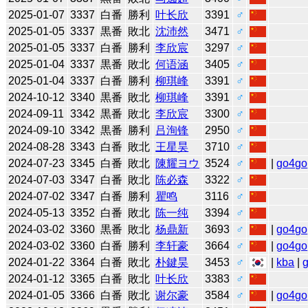
2025-01-07
3337
白番
勝利
叶长欣
3391
♂
2025-01-05
3337
黒番
敗北
沈沛然
3471
♂
2025-01-05
3337
白番
勝利
李欣宸
3297
♂
2025-01-04
3337
黒番
敗北
何语涵
3405
♂
2025-01-04
3337
白番
勝利
柳琪峰
3391
♂
2024-10-12
3340
黒番
敗北
柳琪峰
3391
♂
2024-09-11
3342
黒番
敗北
李欣宸
3300
♂
2024-09-10
3342
黒番
勝利
吕洵锋
2950
♂
2024-08-28
3343
白番
敗北
王星昊
3710
♂
2024-07-23
3345
白番
敗北
陳耀ヨウ
3524
♂
|
go4go
2024-07-03
3347
白番
敗北
陈必森
3322
♂
2024-07-02
3347
白番
勝利
瞿鸣
3116
♂
2024-05-13
3352
白番
敗北
陈一纯
3394
♂
2024-03-02
3360
黒番
敗北
杨鼎新
3693
♂
|
go4go
2024-03-02
3360
白番
勝利
李轩豪
3664
♂
|
go4go
2024-01-22
3364
白番
敗北
朴鍵昊
3453
♂
|
kba
|
2024-01-12
3365
白番
敗北
叶长欣
3383
♂
2024-01-05
3366
白番
敗北
谢尔豪
3584
♂
|
go4go