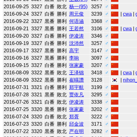
2016-09-25
3327
白番
敗北
杨一(95)
3257
♂
2016-09-24
3327
白番
勝利
周元俊
3239
♂
|
cwa
|
2016-09-22
3327
黒番
勝利
何语涵
3368
♂
2016-09-21
3327
黒番
勝利
王若然
3106
♂
|
cwa
|
2016-09-20
3327
白番
勝利
伊凌涛
3346
♂
2016-09-19
3327
白番
勝利
沈沛然
3257
♂
2016-09-17
3327
黒番
勝利
高宇
3147
♂
2016-09-16
3327
黒番
勝利
李响
3097
♂
2016-09-15
3327
白番
勝利
张家豪
3207
♂
2016-08-09
3322
黒番
敗北
王泽锦
3418
♂
|
cwa
|
2016-08-09
3322
黒番
勝利
崔暎讚
3128
|
nihon_
2016-07-31
3321
白番
勝利
郑宇航
3199
♂
2016-07-28
3321
黒番
敗北
贾依凡
3295
♂
2016-07-26
3321
白番
敗北
伊凌涛
3338
♂
2016-07-25
3320
黒番
勝利
张家豪
3202
♂
2016-07-24
3320
白番
敗北
郑胥
3222
♂
2016-07-23
3320
白番
勝利
邱金波
3171
♂
2016-07-22
3320
黒番
敗北
严在明
3282
♂