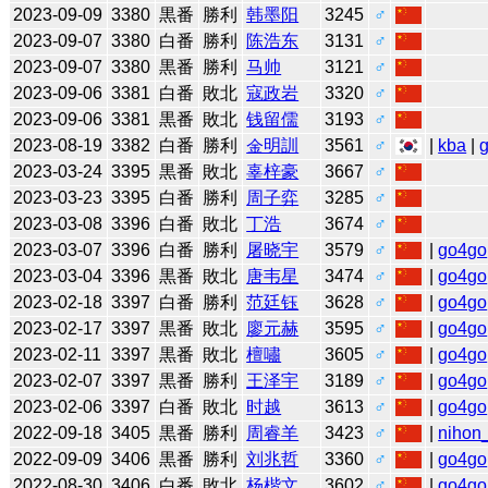
2023-09-09
3380
黒番
勝利
韩墨阳
3245
♂
2023-09-07
3380
白番
勝利
陈浩东
3131
♂
2023-09-07
3380
黒番
勝利
马帅
3121
♂
2023-09-06
3381
白番
敗北
寇政岩
3320
♂
2023-09-06
3381
黒番
敗北
钱留儒
3193
♂
2023-08-19
3382
白番
勝利
金明訓
3561
♂
|
kba
|
2023-03-24
3395
黒番
敗北
辜梓豪
3667
♂
2023-03-23
3395
白番
勝利
周子弈
3285
♂
2023-03-08
3396
白番
敗北
丁浩
3674
♂
2023-03-07
3396
白番
勝利
屠晓宇
3579
♂
|
go4go
2023-03-04
3396
黒番
敗北
唐韦星
3474
♂
|
go4go
2023-02-18
3397
白番
勝利
范廷钰
3628
♂
|
go4go
2023-02-17
3397
黒番
敗北
廖元赫
3595
♂
|
go4go
2023-02-11
3397
黒番
敗北
檀嘯
3605
♂
|
go4go
2023-02-07
3397
黒番
勝利
王泽宇
3189
♂
|
go4go
2023-02-06
3397
白番
敗北
时越
3613
♂
|
go4go
2022-09-18
3405
黒番
勝利
周睿羊
3423
♂
|
nihon_
2022-09-09
3406
黒番
勝利
刘兆哲
3360
♂
|
go4go
2022-08-30
3406
白番
敗北
杨楷文
3602
♂
|
go4go