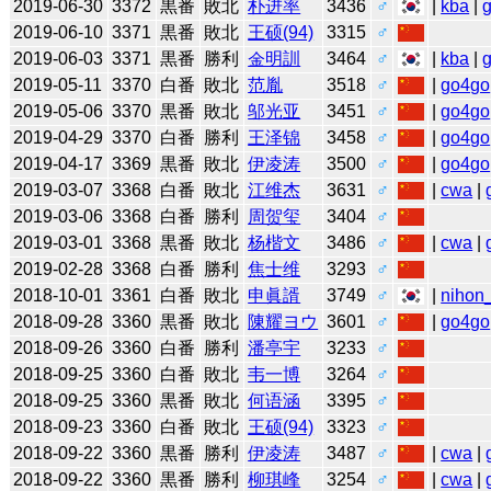
2019-06-30
3372
黒番
敗北
朴进率
3436
♂
|
kba
|
2019-06-10
3371
黒番
敗北
王硕(94)
3315
♂
2019-06-03
3371
黒番
勝利
金明訓
3464
♂
|
kba
|
2019-05-11
3370
白番
敗北
范胤
3518
♂
|
go4go
2019-05-06
3370
黒番
敗北
邬光亚
3451
♂
|
go4go
2019-04-29
3370
白番
勝利
王泽锦
3458
♂
|
go4go
2019-04-17
3369
黒番
敗北
伊凌涛
3500
♂
|
go4go
2019-03-07
3368
白番
敗北
江维杰
3631
♂
|
cwa
|
2019-03-06
3368
白番
勝利
周贺玺
3404
♂
2019-03-01
3368
黒番
敗北
杨楷文
3486
♂
|
cwa
|
2019-02-28
3368
白番
勝利
焦士维
3293
♂
2018-10-01
3361
白番
敗北
申眞諝
3749
♂
|
nihon_
2018-09-28
3360
黒番
敗北
陳耀ヨウ
3601
♂
|
go4go
2018-09-26
3360
白番
勝利
潘亭宇
3233
♂
2018-09-25
3360
白番
敗北
韦一博
3264
♂
2018-09-25
3360
黒番
敗北
何语涵
3395
♂
2018-09-23
3360
白番
敗北
王硕(94)
3323
♂
2018-09-22
3360
黒番
勝利
伊凌涛
3487
♂
|
cwa
|
2018-09-22
3360
黒番
勝利
柳琪峰
3254
♂
|
cwa
|