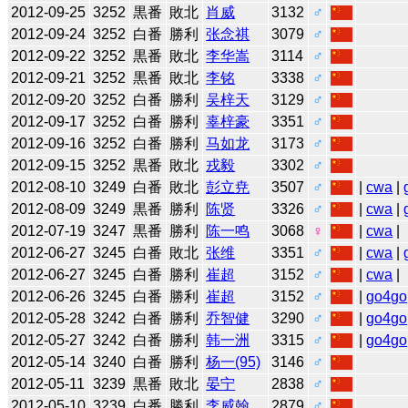
2012-09-25
3252
黒番
敗北
肖威
3132
♂
2012-09-24
3252
白番
勝利
张念祺
3079
♂
2012-09-22
3252
黒番
敗北
李华嵩
3114
♂
2012-09-21
3252
黒番
敗北
李铭
3338
♂
2012-09-20
3252
白番
勝利
吴梓天
3129
♂
2012-09-17
3252
白番
勝利
辜梓豪
3351
♂
2012-09-16
3252
白番
勝利
马如龙
3173
♂
2012-09-15
3252
黒番
敗北
戎毅
3302
♂
2012-08-10
3249
白番
敗北
彭立尭
3507
♂
|
cwa
|
2012-08-09
3249
黒番
勝利
陈贤
3326
♂
|
cwa
|
2012-07-19
3247
黒番
勝利
陈一鸣
3068
♀
|
cwa
|
2012-06-27
3245
白番
敗北
张维
3351
♂
|
cwa
|
2012-06-27
3245
白番
勝利
崔超
3152
♂
|
cwa
|
2012-06-26
3245
白番
勝利
崔超
3152
♂
|
go4go
2012-05-28
3242
白番
勝利
乔智健
3290
♂
|
go4go
2012-05-27
3242
白番
勝利
韩一洲
3315
♂
|
go4go
2012-05-14
3240
白番
勝利
杨一(95)
3146
♂
2012-05-11
3239
黒番
敗北
晏宁
2838
♂
2012-05-10
3239
白番
勝利
李威翰
2879
♂