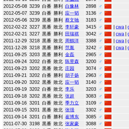
2012-05-08
3239
白番
勝利
白豫林
2898
♂
2012-05-07
3239
白番
勝利
应一韬
3136
♂
2012-05-06
3239
黒番
勝利
蔡文驰
3183
♂
2012-02-22
3227
黒番
敗北
李轩豪
3415
♂
|
cwa
|
2012-02-21
3227
黒番
勝利
田瑞祺
3042
♂
|
cwa
|
2011-12-29
3218
黒番
敗北
周鶴洋
3388
♂
|
cwa
|
2011-12-28
3218
黒番
勝利
范胤
3242
♂
|
cwa
|
2011-09-25
3203
黒番
勝利
金磊
2965
♂
2011-09-24
3202
白番
敗北
陈昱森
3200
♂
2011-09-23
3202
黒番
敗北
庄园
3074
♂
2011-09-21
3202
白番
勝利
胡子扬
2963
♂
2011-09-20
3202
黒番
敗北
应一韬
3140
♂
2011-09-19
3202
白番
敗北
李乐
3203
♂
2011-09-18
3202
黒番
敗北
张超
3083
♂
2011-09-16
3201
白番
敗北
季力立
3109
♂
2011-09-15
3201
黒番
敗北
张强
3302
♂
2011-09-14
3201
白番
勝利
崔博东
3085
♂
2011-07-30
3198
黒番
敗北
张家豪
3088
♂