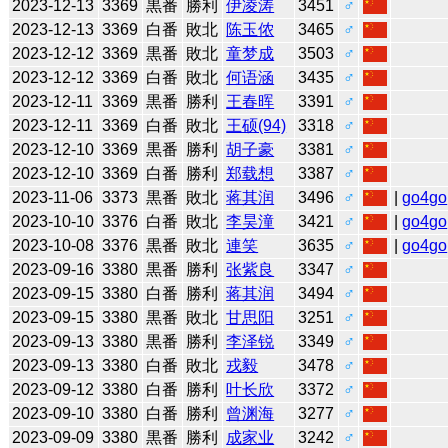
2023-12-13
3369
黒番
勝利
伊凌涛
3451
♂
2023-12-13
3369
白番
敗北
陈玉侬
3465
♂
2023-12-12
3369
黒番
敗北
童梦成
3503
♂
2023-12-12
3369
白番
敗北
何语涵
3435
♂
2023-12-11
3369
黒番
勝利
王春晖
3391
♂
2023-12-11
3369
白番
敗北
王硕(94)
3318
♂
2023-12-10
3369
黒番
勝利
胡子豪
3381
♂
2023-12-10
3369
白番
勝利
郑载想
3387
♂
2023-11-06
3373
黒番
敗北
蒋其润
3496
♂
|
go4go
2023-10-10
3376
白番
敗北
李昊潼
3421
♂
|
go4go
2023-10-08
3376
黒番
敗北
連笑
3635
♂
|
go4go
2023-09-16
3380
黒番
勝利
张紫良
3347
♂
2023-09-15
3380
白番
勝利
蒋其润
3494
♂
2023-09-15
3380
黒番
敗北
甘思阳
3251
♂
2023-09-13
3380
黒番
勝利
李泽锐
3349
♂
2023-09-13
3380
白番
敗北
戎毅
3478
♂
2023-09-12
3380
白番
勝利
叶长欣
3372
♂
2023-09-10
3380
白番
勝利
曾渊海
3277
♂
2023-09-09
3380
黒番
勝利
成家业
3242
♂