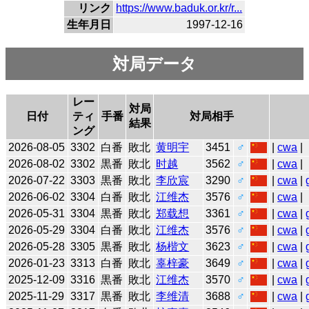
リンク
https://www.baduk.or.kr/r...
生年月日
1997-12-16
対局データ
レー
対局
日付
ティ
手番
対局相手
結果
ング
2026-08-05
3302
白番
敗北
黄明宇
3451
♂
|
cwa
|
2026-08-02
3302
黒番
敗北
时越
3562
♂
|
cwa
|
2026-07-22
3303
黒番
敗北
李欣宸
3290
♂
|
cwa
|
2026-06-02
3304
白番
敗北
江维杰
3576
♂
|
cwa
|
2026-05-31
3304
黒番
敗北
郑载想
3361
♂
|
cwa
|
2026-05-29
3304
白番
敗北
江维杰
3576
♂
|
cwa
|
2026-05-28
3305
黒番
敗北
杨楷文
3623
♂
|
cwa
|
2026-01-23
3313
白番
敗北
辜梓豪
3649
♂
|
cwa
|
2025-12-09
3316
黒番
敗北
江维杰
3570
♂
|
cwa
|
2025-11-29
3317
黒番
敗北
李维清
3688
♂
|
cwa
|