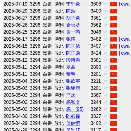
2025-07-19
3296
白番
勝利
李轩豪
3608
♂
|
cwa
2025-06-29
3296
黒番
敗北
陈浩
3400
♂
2025-06-27
3296
白番
勝利
胡子豪
3361
♂
2025-06-26
3296
黒番
勝利
金禹丞
3562
♂
2025-06-25
3296
白番
勝利
黄一鸣
3046
♂
2025-06-17
3296
黒番
勝利
张涛
3482
♂
|
cwa
2025-06-15
3296
白番
敗北
陈玉侬
3497
♂
|
cwa
2025-05-29
3295
黒番
敗北
陈正勋
3424
♂
|
cwa
2025-05-12
3294
黒番
敗北
段博尧
3381
♂
2025-05-11
3294
白番
勝利
夏鑫
2890
♂
2025-05-11
3294
白番
勝利
董明
3201
♂
2025-05-04
3294
白番
敗北
张歆宇
3211
♂
2025-05-03
3294
黒番
敗北
张铭康
3201
♂
2025-05-03
3294
白番
勝利
严欢
3367
♂
2025-05-02
3294
白番
勝利
杨智文
3244
♂
2025-05-02
3294
黒番
敗北
杨一(95)
3262
♂
2025-04-30
3294
白番
敗北
陈必森
3327
♂
2025-04-29
3294
白番
敗北
傅健恒
3402
♂
2025-04-29
3294
黒番
勝利
吴浩轩
3117
♂