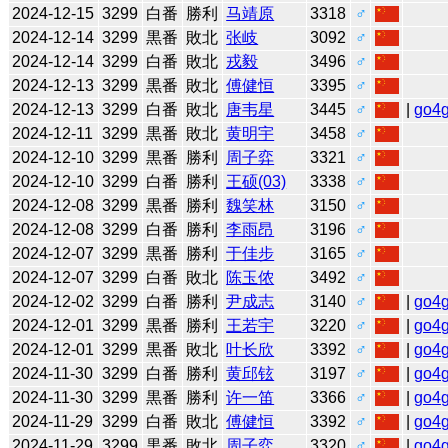
2024-12-15
3299
白番
勝利
马靖原
3318
♂
2024-12-14
3299
黒番
敗北
张岐
3092
♂
2024-12-14
3299
白番
敗北
戎毅
3496
♂
2024-12-13
3299
黒番
敗北
傅健恒
3395
♂
2024-12-13
3299
白番
敗北
唐韦星
3445
♂
|
go4
2024-12-11
3299
黒番
敗北
黄明宇
3458
♂
2024-12-10
3299
黒番
勝利
周子弈
3321
♂
2024-12-10
3299
白番
勝利
王硕(03)
3338
♂
2024-12-08
3299
黒番
勝利
魏笑林
3150
♂
2024-12-08
3299
白番
勝利
李雨昂
3196
♂
2024-12-07
3299
黒番
勝利
于佳步
3165
♂
2024-12-07
3299
白番
敗北
陈玉侬
3492
♂
2024-12-02
3299
白番
勝利
尹成志
3140
♂
|
go4
2024-12-01
3299
黒番
勝利
王若宇
3220
♂
|
go4
2024-12-01
3299
黒番
敗北
叶长欣
3392
♂
|
go4
2024-11-30
3299
白番
勝利
黄邱铉
3197
♂
|
go4
2024-11-30
3299
黒番
勝利
许一笛
3366
♂
|
go4
2024-11-29
3299
白番
敗北
傅健恒
3392
♂
|
go4
2024-11-29
3299
黒番
敗北
周子弈
3320
♂
|
go4