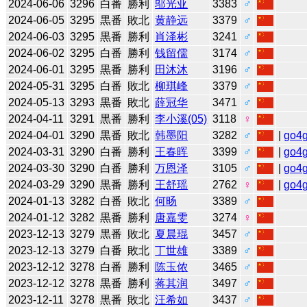
2024-06-06
3296
白番
勝利
邬光亚
3383
♂
2024-06-05
3295
黒番
敗北
黄静远
3379
♂
2024-06-03
3295
黒番
勝利
肖泽彬
3241
♂
2024-06-02
3295
白番
勝利
钱留儒
3174
♂
2024-06-01
3295
黒番
勝利
田沐沐
3196
♂
2024-05-31
3295
白番
敗北
柳琪峰
3379
♂
2024-05-13
3293
黒番
敗北
薛冠华
3471
♂
2024-04-11
3291
黒番
勝利
李小溪(05)
3118
♀
2024-04-01
3290
黒番
敗北
韩墨阳
3282
♂
|
go4
2024-03-31
3290
白番
勝利
王春晖
3399
♂
|
go4
2024-03-30
3290
白番
勝利
万恩泽
3105
♂
|
go4
2024-03-29
3290
黒番
勝利
王舒瑶
2762
♀
|
go4
2024-01-13
3282
白番
敗北
何旸
3389
♂
2024-01-12
3282
黒番
勝利
唐嘉雯
3274
♀
2023-12-13
3279
黒番
敗北
夏晨琨
3457
♂
2023-12-13
3279
白番
敗北
丁世雄
3389
♂
2023-12-12
3278
白番
勝利
陈玉侬
3465
♂
2023-12-12
3278
黒番
勝利
蒋其润
3497
♂
2023-12-11
3278
黒番
敗北
汪希如
3437
♂