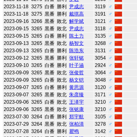
2023-11-18
3275
白番
勝利
尹成志
3119
♂
2023-11-18
3275
黒番
勝利
戴琪高
3191
♂
2023-09-16
3266
黒番
敗北
解学斌
3121
♂
2023-09-15
3265
黒番
敗北
尹成志
3118
♂
2023-09-15
3265
白番
勝利
陈土力
3135
♂
2023-09-13
3265
黒番
敗北
杨智文
3268
♂
2023-09-13
3265
白番
勝利
陈浩东
3131
♂
2023-09-12
3265
黒番
勝利
张轩铭
3054
♂
2023-09-10
3265
白番
勝利
叶子涵
2924
♂
2023-09-09
3265
黒番
敗北
张俊哲
3064
♂
2023-09-09
3265
白番
敗北
杨文铠
3048
♂
2023-09-07
3265
白番
勝利
黄思源
3120
♂
2023-09-07
3265
黒番
敗北
朱彦臻
3171
♂
2023-09-06
3265
白番
敗北
王泽宇
3210
♂
2023-09-06
3265
黒番
敗北
张铭康
3210
♂
2023-07-30
3264
白番
勝利
郑宇航
3105
♂
2023-07-29
3264
黒番
敗北
张柏清
3278
♂
2023-07-28
3264
白番
勝利
瞿鸣
3142
♂