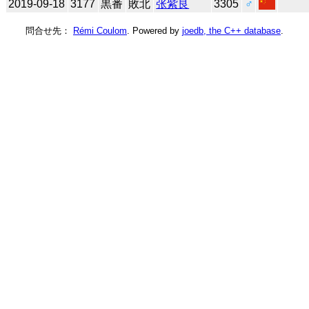
2019-09-18
3177
黒番
敗北
张紫良
3305
♂
問合せ先：
Rémi Coulom
. Powered by
joedb, the C++ database
.