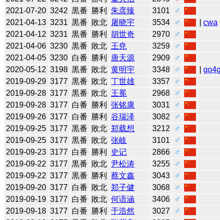
2021-07-20
3242
黒番
勝利
朱彦臻
3101
♂
2021-04-13
3231
黒番
敗北
屠晓宇
3534
♂
|
cwa
2021-04-12
3231
黒番
勝利
胡世奇
2970
♂
2021-04-06
3230
黒番
敗北
王尭
3259
♂
2021-04-05
3230
白番
勝利
唐天源
2909
♂
2020-05-12
3198
黒番
敗北
黄明宇
3348
♂
|
go4
2019-09-29
3177
黒番
敗北
丁世雄
3357
♂
2019-09-28
3177
黒番
敗北
王冕
2968
♂
2019-09-28
3177
白番
勝利
张铭康
3031
♂
2019-09-26
3177
白番
勝利
谷瑞泽
3082
♂
2019-09-25
3177
黒番
敗北
郑载想
3212
♂
2019-09-25
3177
黒番
敗北
张岐
3101
♂
2019-09-23
3177
白番
勝利
史记
2866
♂
2019-09-22
3177
黒番
敗北
尹松涛
3255
♂
2019-09-22
3177
黒番
勝利
蔡文鑫
3043
♂
2019-09-20
3177
白番
敗北
郑子健
3068
♂
2019-09-19
3177
白番
敗北
何语涵
3406
♂
2019-09-18
3177
白番
勝利
于浩然
3027
♂