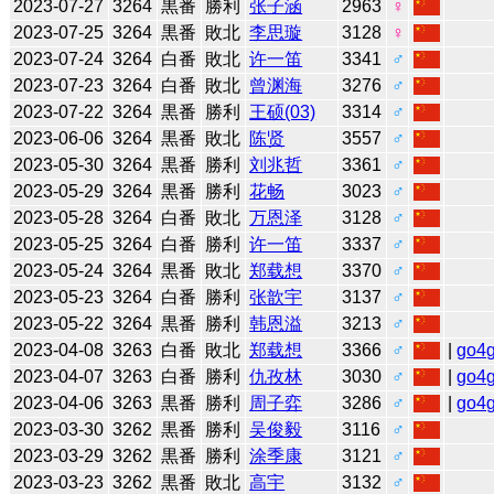
2023-07-27
3264
黒番
勝利
张子涵
2963
♀
2023-07-25
3264
黒番
敗北
李思璇
3128
♀
2023-07-24
3264
白番
敗北
许一笛
3341
♂
2023-07-23
3264
白番
敗北
曾渊海
3276
♂
2023-07-22
3264
黒番
勝利
王硕(03)
3314
♂
2023-06-06
3264
黒番
敗北
陈贤
3557
♂
2023-05-30
3264
黒番
勝利
刘兆哲
3361
♂
2023-05-29
3264
黒番
勝利
花畅
3023
♂
2023-05-28
3264
白番
敗北
万恩泽
3128
♂
2023-05-25
3264
白番
勝利
许一笛
3337
♂
2023-05-24
3264
黒番
敗北
郑载想
3370
♂
2023-05-23
3264
白番
勝利
张歆宇
3137
♂
2023-05-22
3264
黒番
勝利
韩恩溢
3213
♂
2023-04-08
3263
白番
敗北
郑载想
3366
♂
|
go4
2023-04-07
3263
白番
勝利
仇孜林
3030
♂
|
go4
2023-04-06
3263
黒番
勝利
周子弈
3286
♂
|
go4
2023-03-30
3262
黒番
勝利
吴俊毅
3116
♂
2023-03-29
3262
黒番
勝利
涂季康
3121
♂
2023-03-23
3262
黒番
敗北
高宇
3132
♂