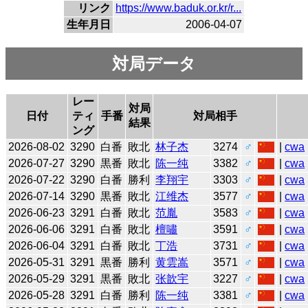
リンク
https://www.baduk.or.kr/r...
生年月日
2006-04-07
対局データ
レー
対局
日付
ティ
手番
対局相手
結果
ング
2026-08-02
3290
白番
敗北
林子杰
3274
♂
|
cwa
2026-07-27
3290
黒番
敗北
陈一纯
3382
♂
|
cwa
2026-07-22
3290
白番
勝利
李翔宇
3303
♂
|
cwa
2026-07-14
3290
黒番
敗北
江维杰
3577
♂
|
cwa
2026-06-23
3291
白番
敗北
范胤
3583
♂
|
cwa
2026-06-06
3291
白番
敗北
檀嘯
3591
♂
|
cwa
2026-06-04
3291
白番
敗北
丁浩
3731
♂
|
cwa
2026-05-31
3291
黒番
勝利
黄雲嵩
3571
♂
|
cwa
2026-05-29
3291
黒番
敗北
张歆宇
3227
♂
|
cwa
2026-05-28
3291
白番
勝利
陈一纯
3381
♂
|
cwa