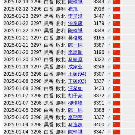
2025-02-13
3296
白番
敗北
陈翰祺
3349
♂
2025-02-12
3296
白番
勝利
崔旭
2918
♂
2025-01-23
3297
黒番
敗北
李昊潼
3447
♂
2025-01-22
3297
黒番
勝利
涂季康
3179
♂
2025-01-22
3297
黒番
勝利
陈翰祺
3348
♂
2025-01-21
3297
白番
勝利
吴俊毅
3165
♂
2025-01-21
3297
白番
敗北
陈一纯
3387
♂
2025-01-20
3297
黒番
勝利
李思璇
3196
♀
2025-01-20
3297
白番
敗北
马靖原
3322
♂
2025-01-19
3297
黒番
勝利
成家业
3246
♂
2025-01-09
3298
白番
勝利
王硕(94)
3307
♂
2025-01-08
3298
黒番
敗北
王硕(03)
3337
♂
2025-01-08
3298
白番
敗北
汪希如
3433
♂
2025-01-07
3298
白番
敗北
胡子豪
3372
♂
2025-01-07
3298
黒番
勝利
柳琪峰
3391
♂
2025-01-05
3298
白番
敗北
陈一纯
3388
♂
2025-01-05
3298
黒番
敗北
李翔宇
3337
♂
2025-01-04
3298
黒番
敗北
马逸超
3400
♂
2025-01-04
3298
白番
勝利
陈翰祺
3347
♂