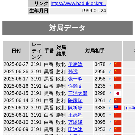
リンク
https://www.baduk.or.kr/r...
生年月日
1999-01-24
対局データ
レー
対局
日付
ティ
手番
対局相手
結果
ング
2025-06-27
3191
白番
敗北
伊凌涛
3478
♂
2025-06-26
3191
黒番
勝利
孙远
2956
♂
2025-06-17
3191
黒番
敗北
张一淼
2958
♂
2025-06-16
3191
白番
勝利
许瀚文
3235
♂
2025-06-15
3191
黒番
敗北
三浦太郎
3298
♂
2025-06-14
3191
白番
勝利
陈家瑞
3261
♂
2025-06-12
3191
黒番
敗北
陳祈睿
3338
♂
|
go4
2025-06-11
3191
白番
勝利
王禹程
3009
♂
2025-06-10
3191
白番
敗北
万恩泽
3095
♂
2025-06-09
3191
黒番
勝利
田沐沐
3253
♂