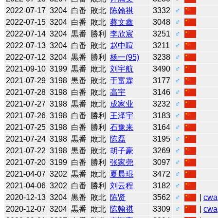
2022-07-17
3204
白番
敗北
陈翰祺
3332
♂
2022-07-15
3204
白番
敗北
蔡文鑫
3048
♂
2022-07-14
3204
黒番
勝利
李欣宸
3251
♂
2022-07-13
3204
白番
敗北
赵中暄
3211
♂
2022-07-12
3204
黒番
勝利
杨一(95)
3238
♂
2021-09-10
3199
黒番
敗北
刘宇航
3490
♂
2021-07-29
3198
黒番
敗北
于富霖
3177
♂
2021-07-28
3198
白番
敗北
高宇
3146
♂
2021-07-27
3198
黒番
敗北
成家业
3232
♂
2021-07-26
3198
白番
勝利
王泽宇
3183
♂
2021-07-25
3198
白番
勝利
石豫来
3164
♂
2021-07-24
3198
黒番
敗北
陈磊
3195
♂
2021-07-22
3198
黒番
敗北
胡子豪
3269
♂
2021-07-20
3199
白番
勝利
张家尧
3097
♂
2021-04-07
3202
黒番
敗北
夏晨琨
3472
♂
2021-04-06
3202
白番
勝利
刘云程
3182
♂
2020-12-13
3204
黒番
敗北
陈贤
3562
♂
|
cwa
2020-12-07
3204
黒番
敗北
陈翰祺
3309
♂
|
cwa