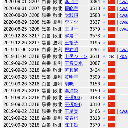
2020-09-01
3207
白番
敗北
李翔宇
3394
♂
|
cwa
2020-08-31
3207
黒番
敗北
屠晓宇
3518
♂
|
cwa
2020-08-30
3208
黒番
敗北
党毅飛
3588
♂
|
cwa
2020-08-29
3208
黒番
勝利
李テツ
3337
♂
|
cwa
2020-08-25
3208
黒番
敗北
王世一
3379
♂
|
cwa
2019-12-28
3217
白番
敗北
赵晨宇
3573
♂
2019-12-26
3217
黒番
勝利
王裕子
3195
♂
2019-11-06
3218
白番
勝利
严在明
3291
♂
|
cwa
2019-11-04
3218
黒番
敗北
申旻ジュン
3611
♂
|
kba
2019-09-29
3218
白番
勝利
王音灵水
3087
♂
2019-09-28
3218
白番
敗北
蒋其润
3424
♂
2019-09-28
3218
黒番
勝利
黄明宇
3309
♂
2019-09-26
3218
白番
勝利
胡晓
3156
♂
2019-09-25
3218
黒番
敗北
李泽锐
3150
♂
2019-09-25
3218
白番
敗北
王硕(03)
3148
♂
2019-09-23
3218
黒番
敗北
王硕(94)
3310
♂
2019-09-22
3218
黒番
敗北
王星昊
3466
♂
|
cwa
2019-09-22
3218
白番
勝利
黄春棋
3313
♂
2019-09-20
3218
白番
敗北
陈正勋
3370
♂