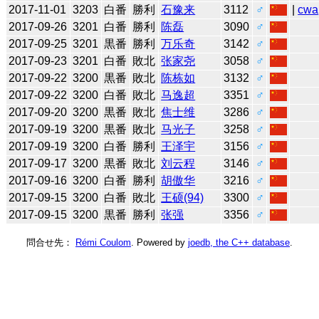
2017-11-01
3203
白番
勝利
石豫来
3112
♂
|
cwa
2017-09-26
3201
白番
勝利
陈磊
3090
♂
2017-09-25
3201
黒番
勝利
万乐奇
3142
♂
2017-09-23
3201
白番
敗北
张家尧
3058
♂
2017-09-22
3200
黒番
敗北
陈栋如
3132
♂
2017-09-22
3200
白番
敗北
马逸超
3351
♂
2017-09-20
3200
黒番
敗北
焦士维
3286
♂
2017-09-19
3200
黒番
敗北
马光子
3258
♂
2017-09-19
3200
白番
勝利
王泽宇
3156
♂
2017-09-17
3200
黒番
敗北
刘云程
3146
♂
2017-09-16
3200
白番
勝利
胡傲华
3216
♂
2017-09-15
3200
白番
敗北
王硕(94)
3300
♂
2017-09-15
3200
黒番
勝利
张强
3356
♂
問合せ先：
Rémi Coulom
. Powered by
joedb, the C++ database
.