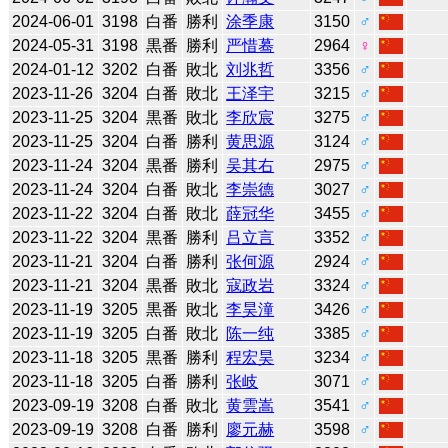
2024-06-01
3198
白番
勝利
涂季康
3150
♂
2024-05-31
3198
黒番
勝利
严惜蓦
2964
♀
2024-01-12
3202
白番
敗北
刘兆哲
3356
♂
2023-11-26
3204
白番
敗北
王泽宇
3215
♂
2023-11-25
3204
黒番
敗北
李欣宸
3275
♂
2023-11-25
3204
白番
勝利
黄思源
3124
♂
2023-11-24
3204
黒番
勝利
吴其右
2975
♂
2023-11-24
3204
白番
敗北
李崇德
3027
♂
2023-11-22
3204
白番
敗北
薛冠华
3455
♂
2023-11-22
3204
黒番
勝利
吕立言
3352
♂
2023-11-21
3204
白番
勝利
张何源
2924
♂
2023-11-21
3204
黒番
敗北
寇政岩
3324
♂
2023-11-19
3205
黒番
敗北
李昊潼
3426
♂
2023-11-19
3205
白番
敗北
陈一纯
3385
♂
2023-11-18
3205
黒番
勝利
程宏昊
3234
♂
2023-11-18
3205
白番
勝利
张岐
3071
♂
2023-09-19
3208
白番
敗北
黄雲嵩
3541
♂
2023-09-19
3208
白番
勝利
廖元赫
3598
♂