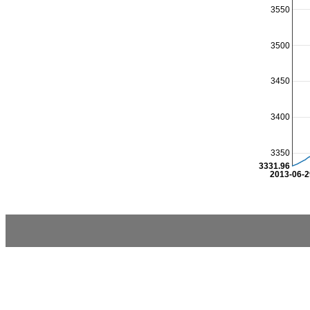
3550
3500
3450
3400
3350
3331.96
2013-06-2