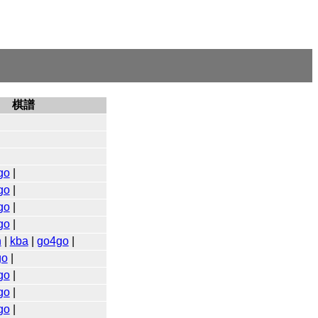
棋譜
go
|
go
|
go
|
go
|
n
|
kba
|
go4go
|
go
|
go
|
go
|
go
|