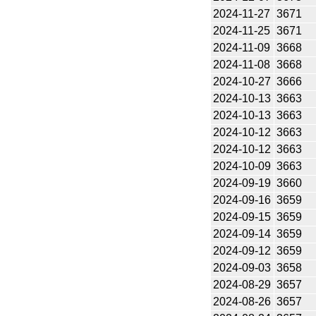
2024-11-27
3671
2024-11-25
3671
2024-11-09
3668
2024-11-08
3668
2024-10-27
3666
2024-10-13
3663
2024-10-13
3663
2024-10-12
3663
2024-10-12
3663
2024-10-09
3663
2024-09-19
3660
2024-09-16
3659
2024-09-15
3659
2024-09-14
3659
2024-09-12
3659
2024-09-03
3658
2024-08-29
3657
2024-08-26
3657