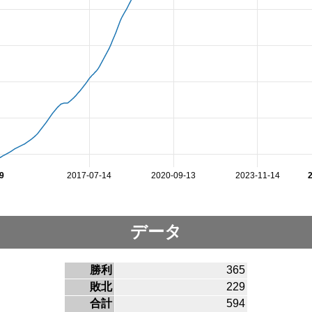
9
2017-07-14
2020-09-13
2023-11-14
データ
勝利
365
敗北
229
合計
594