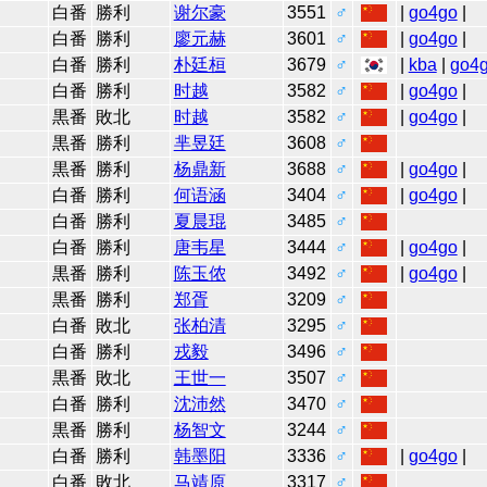
白番
勝利
谢尔豪
3551
♂
|
go4go
|
白番
勝利
廖元赫
3601
♂
|
go4go
|
白番
勝利
朴廷桓
3679
♂
|
kba
|
go4
白番
勝利
时越
3582
♂
|
go4go
|
黒番
敗北
时越
3582
♂
|
go4go
|
黒番
勝利
芈昱廷
3608
♂
黒番
勝利
杨鼎新
3688
♂
|
go4go
|
白番
勝利
何语涵
3404
♂
|
go4go
|
白番
勝利
夏晨琨
3485
♂
白番
勝利
唐韦星
3444
♂
|
go4go
|
黒番
勝利
陈玉侬
3492
♂
|
go4go
|
黒番
勝利
郑胥
3209
♂
白番
敗北
张柏清
3295
♂
白番
勝利
戎毅
3496
♂
黒番
敗北
王世一
3507
♂
白番
勝利
沈沛然
3470
♂
黒番
勝利
杨智文
3244
♂
白番
勝利
韩墨阳
3336
♂
|
go4go
|
白番
敗北
马靖原
3317
♂