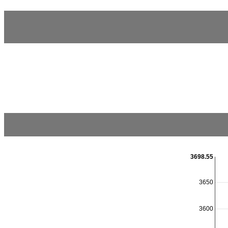
3698.55
3650
3600