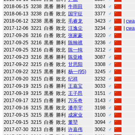
2018-06-15
3238
黒番
勝利
牛雨田
3324
♂
2018-06-13
3238
白番
敗北
国宇征
3377
♂
2018-06-12
3238
黒番
敗北
毛睿龙
3423
♂
|
cwa
2017-12-06
3221
白番
敗北
汪逸尘
3234
♂
|
cwa
2017-09-26
3216
白番
敗北
张家豪
3220
♂
2017-09-25
3216
黒番
勝利
陈翰祺
3236
♂
2017-09-25
3216
白番
敗北
陈一纯
3212
♂
2017-09-23
3216
黒番
勝利
陈亚峰
3087
♂
2017-09-22
3215
白番
敗北
甘思阳
3308
♂
2017-09-22
3215
黒番
勝利
杨一(95)
3245
♂
2017-09-20
3215
白番
敗北
纪祥
3232
♂
2017-09-19
3215
白番
勝利
王嘉宝
3033
♂
2017-09-19
3215
黒番
敗北
王子昂
3151
♂
2017-09-17
3215
白番
勝利
万乐奇
3143
♂
2017-09-16
3215
黒番
敗北
潘亭宇
3198
♂
2017-09-15
3215
黒番
勝利
成家业
3100
♂
2017-09-15
3215
白番
敗北
董堃
3094
♂
2017-07-30
3213
白番
勝利
许嘉伟
3062
♂