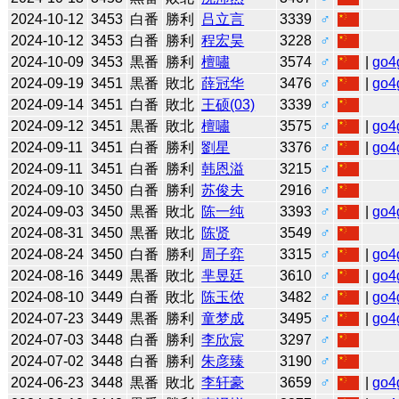
2024-10-12
3453
白番
勝利
吕立言
3339
♂
2024-10-12
3453
白番
勝利
程宏昊
3228
♂
2024-10-09
3453
黒番
勝利
檀嘯
3574
♂
|
go4
2024-09-19
3451
黒番
敗北
薛冠华
3476
♂
|
go4
2024-09-14
3451
白番
敗北
王硕(03)
3339
♂
2024-09-12
3451
黒番
敗北
檀嘯
3575
♂
|
go4
2024-09-11
3451
白番
勝利
劉星
3376
♂
|
go4
2024-09-11
3451
白番
勝利
韩恩溢
3215
♂
2024-09-10
3450
白番
勝利
苏俊夫
2916
♂
2024-09-03
3450
黒番
敗北
陈一纯
3393
♂
|
go4
2024-08-31
3450
黒番
敗北
陈贤
3549
♂
2024-08-24
3450
白番
勝利
周子弈
3315
♂
|
go4
2024-08-16
3449
黒番
敗北
芈昱廷
3610
♂
|
go4
2024-08-10
3449
白番
敗北
陈玉侬
3482
♂
|
go4
2024-07-23
3449
黒番
勝利
童梦成
3495
♂
|
go4
2024-07-03
3448
白番
勝利
李欣宸
3297
♂
2024-07-02
3448
白番
勝利
朱彦臻
3190
♂
2024-06-23
3448
黒番
敗北
李轩豪
3659
♂
|
go4