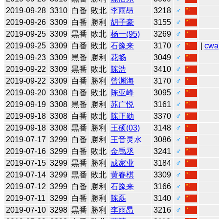
2019-09-28
3310
白番
敗北
李雨昂
3218
♂
2019-09-26
3309
白番
勝利
胡子豪
3155
♂
2019-09-25
3309
黒番
敗北
杨一(95)
3269
♂
2019-09-25
3309
白番
敗北
石豫来
3170
♂
|
cwa
2019-09-23
3309
黒番
勝利
花畅
3049
♂
2019-09-22
3309
黒番
敗北
陈浩
3410
♂
2019-09-22
3309
白番
勝利
曾渊海
3170
♂
2019-09-20
3308
白番
敗北
陈亚峰
3095
♂
2019-09-19
3308
黒番
勝利
苏广悦
3161
♂
2019-09-18
3308
白番
敗北
陈正勋
3370
♂
2019-09-18
3308
黒番
勝利
王硕(03)
3148
♂
2019-07-17
3299
白番
勝利
王音灵水
3086
♂
2019-07-16
3299
白番
敗北
金禹丞
3241
♂
2019-07-15
3299
黒番
勝利
成家业
3184
♂
2019-07-14
3299
黒番
敗北
黄春棋
3309
♂
2019-07-12
3299
白番
勝利
石豫来
3166
♂
2019-07-11
3299
白番
勝利
陈磊
3140
♂
2019-07-10
3298
黒番
勝利
李雨昂
3216
♂