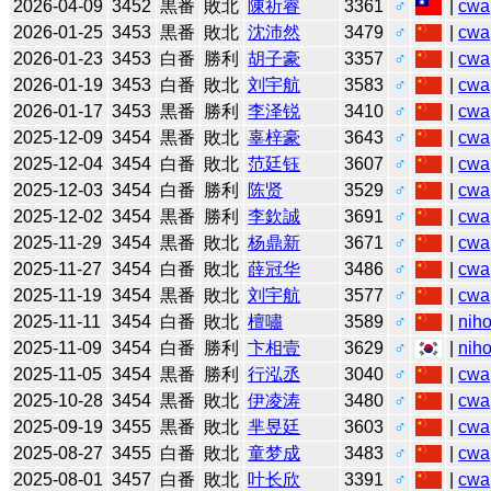
2026-04-09
3452
黒番
敗北
陳祈睿
3361
♂
|
cwa
2026-01-25
3453
黒番
敗北
沈沛然
3479
♂
|
cwa
2026-01-23
3453
白番
勝利
胡子豪
3357
♂
|
cwa
2026-01-19
3453
白番
敗北
刘宇航
3583
♂
|
cwa
2026-01-17
3453
黒番
勝利
李泽锐
3410
♂
|
cwa
2025-12-09
3454
黒番
敗北
辜梓豪
3643
♂
|
cwa
2025-12-04
3454
白番
敗北
范廷钰
3607
♂
|
cwa
2025-12-03
3454
白番
勝利
陈贤
3529
♂
|
cwa
2025-12-02
3454
黒番
勝利
李欽誠
3691
♂
|
cwa
2025-11-29
3454
黒番
敗北
杨鼎新
3671
♂
|
cwa
2025-11-27
3454
白番
敗北
薛冠华
3486
♂
|
cwa
2025-11-19
3454
黒番
敗北
刘宇航
3577
♂
|
cwa
2025-11-11
3454
白番
敗北
檀嘯
3589
♂
|
niho
2025-11-09
3454
白番
勝利
卞相壹
3629
♂
|
niho
2025-11-05
3454
黒番
勝利
行泓丞
3040
♂
|
cwa
2025-10-28
3454
黒番
敗北
伊凌涛
3480
♂
|
cwa
2025-09-19
3455
黒番
敗北
芈昱廷
3603
♂
|
cwa
2025-08-27
3455
白番
敗北
童梦成
3483
♂
|
cwa
2025-08-01
3457
白番
敗北
叶长欣
3391
♂
|
cwa