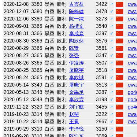
2020-12-08
3380
黒番
勝利
古霊益
3422
♂
|
cwa
2020-12-07
3380
白番
勝利
陈梓健
3478
♂
|
cwa
2020-12-06
3380
黒番
勝利
陈一纯
3273
♂
|
cwa
2020-09-01
3366
白番
敗北
杨楷文
3540
♂
|
cwa
2020-08-31
3366
黒番
勝利
李成森
3397
♂
|
cwa
2020-08-30
3366
白番
敗北
陶欣然
3576
♂
|
cwa
2020-08-29
3366
白番
敗北
陈贤
3561
♂
|
cwa
2020-08-27
3365
黒番
勝利
张强
3347
♂
|
cwa
2020-08-26
3365
黒番
敗北
伊凌涛
3507
♂
|
cwa
2020-08-25
3365
白番
勝利
屠晓宇
3518
♂
|
cwa
2020-08-24
3365
白番
敗北
李欽誠
3591
♂
|
cwa
2020-05-14
3349
白番
敗北
屠晓宇
3513
♂
|
cwa
2020-05-13
3348
黒番
勝利
金禹丞
3287
♂
|
go4
2020-05-12
3348
白番
勝利
李欣宸
3198
♂
|
go4
2019-11-22
3320
黒番
敗北
刘宇航
3455
♂
|
go4
2019-10-23
3314
黒番
勝利
赵斐
3322
♂
|
cwa
2019-10-22
3314
黒番
勝利
王冕
2967
♂
|
cwa
2019-09-29
3310
白番
勝利
李泽锐
3150
♂
2019-09-28
3310
黒番
勝利
陈浩东
3069
♂