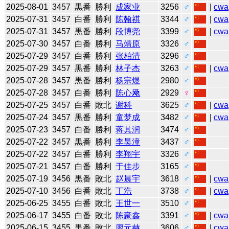
2025-08-01
3457
黒番
勝利
成家业
3256
♂
|
cwa
2025-07-31
3457
白番
勝利
陈翰祺
3344
♂
|
cwa
2025-07-31
3457
黒番
勝利
段博尧
3399
♂
|
cwa
2025-07-30
3457
白番
勝利
马靖原
3326
♂
2025-07-29
3457
白番
勝利
张柏清
3296
♂
2025-07-29
3457
黒番
勝利
林子杰
3263
♂
|
cwa
2025-07-28
3457
黒番
勝利
杨宗煜
2980
♂
2025-07-28
3457
白番
勝利
陈心飏
2929
♀
2025-07-25
3457
白番
敗北
谢科
3625
♂
|
cwa
2025-07-24
3457
黒番
勝利
童梦成
3482
♂
|
cwa
2025-07-23
3457
白番
勝利
蒋其润
3474
♂
2025-07-22
3457
黒番
勝利
李昊潼
3437
♂
2025-07-22
3457
白番
勝利
李翔宇
3326
♂
2025-07-21
3457
白番
勝利
于佳步
3165
♂
2025-07-19
3456
黒番
敗北
赵晨宇
3618
♂
|
cwa
2025-07-10
3456
白番
敗北
丁浩
3738
♂
|
cwa
2025-06-25
3455
白番
敗北
王世一
3510
♂
2025-06-17
3455
白番
敗北
陈豪鑫
3391
♂
|
cwa
2025-06-15
3455
黒番
敗北
廖元赫
3606
♂
|
cwa