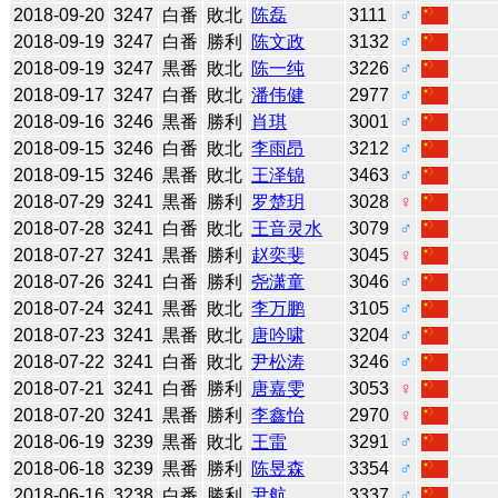
2018-09-20
3247
白番
敗北
陈磊
3111
♂
2018-09-19
3247
白番
勝利
陈文政
3132
♂
2018-09-19
3247
黒番
敗北
陈一纯
3226
♂
2018-09-17
3247
白番
敗北
潘伟健
2977
♂
2018-09-16
3246
黒番
勝利
肖琪
3001
♂
2018-09-15
3246
白番
敗北
李雨昂
3212
♂
2018-09-15
3246
黒番
敗北
王泽锦
3463
♂
2018-07-29
3241
黒番
勝利
罗楚玥
3028
♀
2018-07-28
3241
白番
敗北
王音灵水
3079
♂
2018-07-27
3241
黒番
勝利
赵奕斐
3045
♀
2018-07-26
3241
白番
勝利
尧潇童
3046
♂
2018-07-24
3241
黒番
敗北
李万鹏
3105
♂
2018-07-23
3241
黒番
敗北
唐吟啸
3204
♂
2018-07-22
3241
白番
敗北
尹松涛
3246
♂
2018-07-21
3241
白番
勝利
唐嘉雯
3053
♀
2018-07-20
3241
黒番
勝利
李鑫怡
2970
♀
2018-06-19
3239
黒番
敗北
王雷
3291
♂
2018-06-18
3239
黒番
勝利
陈昱森
3354
♂
2018-06-16
3238
白番
勝利
尹航
3337
♂