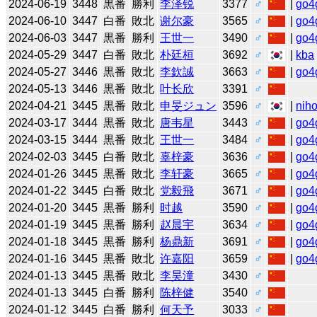
2024-06-19
3448
黒番
勝利
李泽锐
3377
♂
|
go4
2024-06-10
3447
白番
敗北
谢尔豪
3565
♂
|
go4
2024-06-03
3447
黒番
勝利
王世一
3490
♂
|
go4
2024-05-29
3447
白番
敗北
朴廷桓
3692
♂
|
kba
2024-05-27
3446
黒番
敗北
李欽誠
3663
♂
|
go4
2024-05-13
3446
黒番
敗北
叶长欣
3391
♂
2024-04-21
3445
黒番
敗北
申旻ジュン
3596
♂
|
niho
2024-03-17
3444
黒番
敗北
唐韦星
3443
♂
|
go4
2024-03-15
3444
黒番
敗北
王世一
3484
♂
|
go4
2024-02-03
3445
白番
敗北
辜梓豪
3636
♂
|
go4
2024-01-26
3445
黒番
敗北
李轩豪
3665
♂
|
go4
2024-01-22
3445
白番
敗北
党毅飛
3671
♂
|
go4
2024-01-20
3445
黒番
勝利
时越
3590
♂
|
go4
2024-01-19
3445
黒番
勝利
赵晨宇
3634
♂
|
go4
2024-01-18
3445
黒番
勝利
杨鼎新
3691
♂
|
go4
2024-01-16
3445
黒番
敗北
许嘉阳
3659
♂
|
go4
2024-01-13
3445
黒番
敗北
李昊潼
3430
♂
2024-01-13
3445
白番
勝利
陈梓健
3540
♂
2024-01-12
3445
白番
勝利
何天予
3033
♂