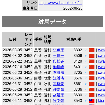
リンク
https://www.baduk.or.kr/r...
生年月日
2002-08-23
対局データ
レー
対局
日付
ティ
手番
対局相手
結果
ング
2026-08-05
3452
黒番
勝利
李翔宇
3302
♂
|
cwa
2026-08-02
3452
白番
敗北
王世一
3506
♂
|
cwa
2026-07-22
3452
黒番
敗北
段博尧
3428
♂
|
cwa
2026-07-16
3452
黒番
勝利
柳琪峰
3401
♂
|
cwa
2026-06-23
3452
黒番
敗北
李维清
3705
♂
|
cwa
2026-06-06
3452
白番
敗北
江维杰
3576
♂
|
cwa
2026-05-31
3452
白番
敗北
辜梓豪
3661
♂
|
cwa
2026-05-29
3452
白番
敗北
许嘉阳
3736
♂
|
cwa
2026-05-28
3452
黒番
勝利
赵晨宇
3630
♂
|
cwa
2026-05-11
3453
白番
勝利
許皓鋐
3543
♂
|
kba