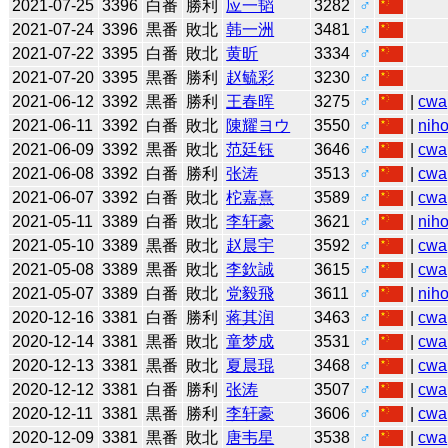
2021-07-25
3396
白番
勝利
应一韬
3282
♂
2021-07-24
3396
黒番
敗北
韩一洲
3481
♂
2021-07-22
3395
白番
敗北
黄昕
3334
♂
2021-07-20
3395
黒番
勝利
赵毓彩
3230
♂
2021-06-12
3392
黒番
勝利
王春晖
3275
♂
|
cwa
2021-06-11
3392
白番
敗北
陳耀ヨウ
3550
♂
|
niho
2021-06-09
3392
黒番
敗北
范廷钰
3646
♂
|
cwa
2021-06-08
3392
白番
勝利
张涛
3513
♂
|
cwa
2021-06-07
3392
白番
敗北
柁嘉熹
3589
♂
|
cwa
2021-05-11
3389
白番
敗北
李轩豪
3621
♂
|
niho
2021-05-10
3389
黒番
敗北
赵晨宇
3592
♂
|
cwa
2021-05-08
3389
黒番
敗北
李欽誠
3615
♂
|
cwa
2021-05-07
3389
白番
敗北
党毅飛
3611
♂
|
niho
2020-12-16
3381
白番
勝利
蒋其润
3463
♂
|
cwa
2020-12-14
3381
黒番
敗北
童梦成
3531
♂
|
cwa
2020-12-13
3381
黒番
敗北
夏晨琨
3468
♂
|
cwa
2020-12-12
3381
白番
勝利
张涛
3507
♂
|
cwa
2020-12-11
3381
黒番
勝利
李轩豪
3606
♂
|
cwa
2020-12-09
3381
黒番
敗北
唐韦星
3538
♂
|
cwa