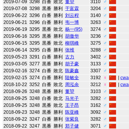
2019-07-09
3298
白番
敗北
董堃
3110
♂
2019-07-08
3298
黒番
勝利
于富霖
3204
♂
2019-06-22
3296
白番
勝利
刘云程
3140
♂
2019-06-21
3296
白番
勝利
韦一博
3263
♂
2019-06-19
3295
黒番
敗北
杨一(95)
3274
♂
2019-06-16
3295
黒番
勝利
胡傲华
3236
♂
2019-06-15
3295
黒番
敗北
柳琪峰
3275
♂
2019-06-14
3295
白番
勝利
张维
3288
♂
2019-05-23
3291
白番
勝利
古力
3402
♂
2019-03-05
3277
黒番
勝利
胡子豪
3133
♂
2019-02-16
3274
白番
敗北
陈豪鑫
3307
♂
2019-02-15
3274
白番
勝利
陆敏全
3192
♀
|
cwa
2018-10-22
3252
白番
敗北
周泓余
3212
♀
|
cwa
2018-09-26
3248
黒番
勝利
董堃
3103
♂
2018-09-25
3248
白番
敗北
马光子
3282
♂
2018-09-25
3248
黒番
敗北
王子昂
3162
♂
2018-09-23
3248
黒番
勝利
陈亚峰
3092
♂
2018-09-22
3247
白番
勝利
张紫良
3282
♂
2018-09-22
3247
黒番
勝利
郑子健
3071
♂