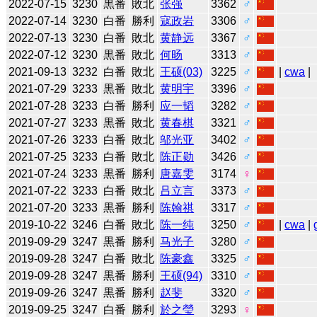
2022-07-15
3230
黒番
敗北
张强
3362
♂
2022-07-14
3230
白番
勝利
寇政岩
3306
♂
2022-07-13
3230
白番
敗北
黄静远
3367
♂
2022-07-12
3230
黒番
敗北
何旸
3313
♂
2021-09-13
3232
白番
敗北
王硕(03)
3225
♂
|
cwa
|
2021-07-29
3233
黒番
敗北
黄明宇
3396
♂
2021-07-28
3233
白番
勝利
应一韬
3282
♂
2021-07-27
3233
黒番
敗北
黄春棋
3321
♂
2021-07-26
3233
白番
敗北
邬光亚
3402
♂
2021-07-25
3233
白番
敗北
陈正勋
3426
♂
2021-07-24
3233
黒番
勝利
唐嘉雯
3174
♀
2021-07-22
3233
白番
敗北
吕立言
3373
♂
2021-07-20
3233
黒番
勝利
陈翰祺
3317
♂
2019-10-22
3246
白番
敗北
陈一纯
3250
♂
|
cwa
|
2019-09-29
3247
黒番
勝利
马光子
3280
♂
2019-09-28
3247
白番
敗北
陈豪鑫
3325
♂
2019-09-28
3247
黒番
勝利
王硕(94)
3310
♂
2019-09-26
3247
黒番
勝利
赵斐
3320
♂
2019-09-25
3247
白番
勝利
於之瑩
3293
♀