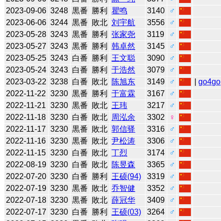
2023-09-06
3248
黒番
勝利
瞿鸣
3140
♂
2023-06-06
3244
黒番
敗北
刘宇航
3556
♂
2023-05-28
3243
黒番
勝利
张家尧
3119
♂
2023-05-27
3243
黒番
勝利
韩卓然
3145
♂
2023-05-25
3243
白番
勝利
王文聪
3090
♂
2023-05-24
3243
白番
勝利
于浩然
3079
♂
2023-03-22
3238
白番
敗北
陈旭东
3149
♂
|
go4go
2022-11-22
3230
黒番
勝利
于富霖
3167
♂
2022-11-21
3230
黒番
敗北
王玮
3217
♂
2022-11-18
3230
白番
敗北
周泓余
3302
♀
2022-11-17
3230
黒番
敗北
郭信驿
3316
♂
2022-11-16
3230
黒番
敗北
尹松涛
3306
♂
2022-11-15
3230
白番
敗北
丁烈
3174
♂
2022-08-19
3230
白番
敗北
陈昱森
3365
♂
2022-07-20
3230
白番
勝利
王硕(94)
3319
♂
2022-07-19
3230
黒番
敗北
乔智健
3352
♂
2022-07-18
3230
黒番
敗北
薛冠华
3409
♂
2022-07-17
3230
白番
勝利
王硕(03)
3264
♂