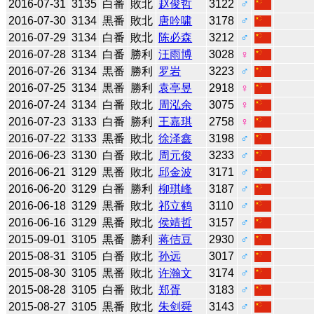
2016-07-31
3135
白番
敗北
赵俊哲
3122
♂
2016-07-30
3134
黒番
敗北
唐吟啸
3178
♂
2016-07-29
3134
白番
敗北
陈必森
3212
♂
2016-07-28
3134
白番
勝利
汪雨博
3028
♀
2016-07-26
3134
黒番
勝利
罗岩
3223
♂
2016-07-25
3134
黒番
勝利
袁亭昱
2918
♀
2016-07-24
3134
白番
敗北
周泓余
3075
♀
2016-07-23
3133
白番
勝利
王嘉琪
2758
♀
2016-07-22
3133
黒番
敗北
徐泽鑫
3198
♂
2016-06-23
3130
白番
敗北
周元俊
3233
♂
2016-06-21
3129
黒番
敗北
邱金波
3171
♂
2016-06-20
3129
白番
勝利
柳琪峰
3187
♂
2016-06-18
3129
黒番
敗北
祁立鹤
3110
♂
2016-06-16
3129
黒番
敗北
侯靖哲
3157
♂
2015-09-01
3105
黒番
勝利
蒋佶豆
2930
♂
2015-08-31
3105
白番
敗北
孙远
3017
♂
2015-08-30
3105
黒番
敗北
许瀚文
3174
♂
2015-08-28
3105
白番
敗北
郑胥
3183
♂
2015-08-27
3105
黒番
敗北
朱剑舜
3143
♂