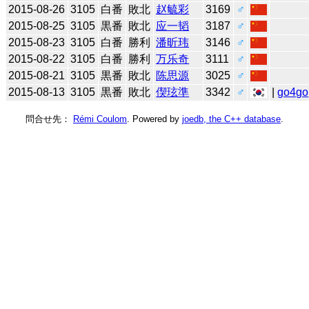
2015-08-26
3105
白番
敗北
赵毓彩
3169
♂
2015-08-25
3105
黒番
敗北
应一韬
3187
♂
2015-08-23
3105
白番
勝利
潘昕玮
3146
♂
2015-08-22
3105
白番
勝利
万乐奇
3111
♂
2015-08-21
3105
黒番
敗北
陈思源
3025
♂
2015-08-13
3105
黒番
敗北
偰玹準
3342
♂
|
go4go
問合せ先：
Rémi Coulom
. Powered by
joedb, the C++ database
.