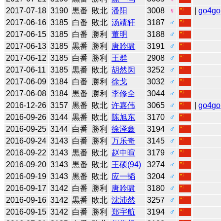
2017-07-18
3190
黒番
敗北
潘阳
3008
♀
|
go4go
2017-06-16
3185
白番
敗北
汤靖轩
3187
♂
2017-06-15
3185
白番
勝利
董明
3188
♂
2017-06-13
3185
黒番
勝利
唐吟啸
3191
♂
2017-06-12
3185
白番
勝利
王群
2908
♂
2017-06-11
3185
黒番
敗北
胡然闵
3252
♂
2017-06-09
3184
白番
勝利
徐戈
3032
♂
2017-06-08
3184
黒番
勝利
李修全
3044
♂
2016-12-26
3157
黒番
敗北
许嘉伟
3065
♂
|
go4go
2016-09-26
3144
黒番
敗北
陈旭东
3170
♂
2016-09-25
3144
白番
勝利
徐泽鑫
3194
♂
2016-09-24
3143
白番
勝利
万乐奇
3145
♂
2016-09-22
3143
黒番
敗北
赵中暄
3179
♂
2016-09-20
3143
黒番
敗北
王硕(94)
3274
♂
2016-09-19
3143
黒番
敗北
应一韬
3204
♂
2016-09-17
3142
白番
勝利
唐吟啸
3180
♂
2016-09-16
3142
黒番
敗北
沈沛然
3257
♂
2016-09-15
3142
白番
勝利
郑宇航
3194
♂