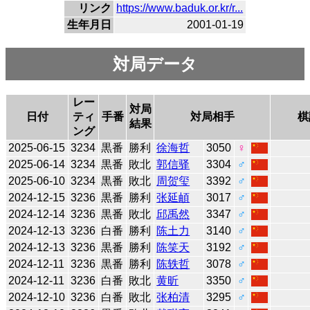
リンク
https://www.baduk.or.kr/r...
生年月日
2001-01-19
対局データ
レー
対局
日付
ティ
手番
対局相手
棋
結果
ング
2025-06-15
3234
黒番
勝利
徐海哲
3050
♀
2025-06-14
3234
黒番
敗北
郭信驿
3304
♂
2025-06-10
3234
黒番
敗北
周贺玺
3392
♂
2024-12-15
3236
黒番
勝利
张延頔
3017
♂
2024-12-14
3236
黒番
敗北
邱禹然
3347
♂
2024-12-13
3236
白番
勝利
陈土力
3140
♂
2024-12-13
3236
黒番
勝利
陈笑天
3192
♂
2024-12-11
3236
黒番
勝利
陈轶哲
3078
♂
2024-12-11
3236
白番
敗北
黄昕
3350
♂
2024-12-10
3236
白番
敗北
张柏清
3295
♂