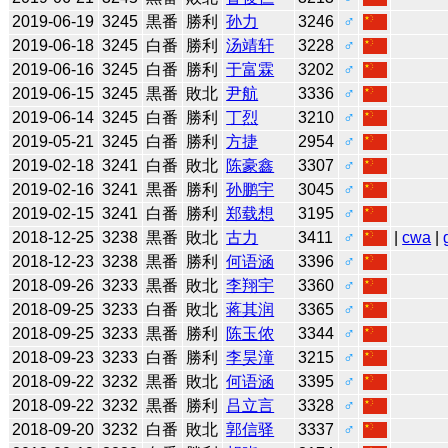
2019-06-19
3245
黒番
勝利
孙力
3246
♂
2019-06-18
3245
白番
勝利
汤靖轩
3228
♂
2019-06-16
3245
白番
勝利
于富霖
3202
♂
2019-06-15
3245
黒番
敗北
尹航
3336
♂
2019-06-14
3245
白番
勝利
丁烈
3210
♂
2019-05-21
3245
白番
勝利
方捷
2954
♂
2019-02-18
3241
白番
敗北
陈豪鑫
3307
♂
2019-02-16
3241
黒番
勝利
孙鹏宇
3045
♂
2019-02-15
3241
白番
勝利
郑载想
3195
♂
2018-12-25
3238
黒番
敗北
古力
3411
♂
|
cwa
|
2018-12-23
3238
黒番
勝利
何语涵
3396
♂
2018-09-26
3233
黒番
敗北
李翔宇
3360
♂
2018-09-25
3233
白番
敗北
蒋其润
3365
♂
2018-09-25
3233
黒番
勝利
陈玉侬
3344
♂
2018-09-23
3233
白番
勝利
李昊潼
3215
♂
2018-09-22
3232
黒番
敗北
何语涵
3395
♂
2018-09-22
3232
黒番
勝利
吕立言
3328
♂
2018-09-20
3232
白番
敗北
郭信驿
3337
♂