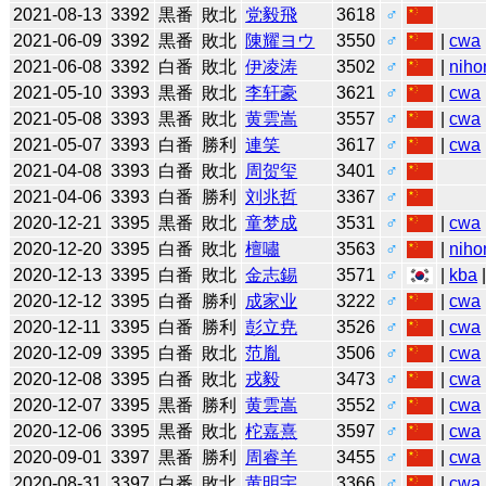
2021-08-13
3392
黒番
敗北
党毅飛
3618
♂
2021-06-09
3392
黒番
敗北
陳耀ヨウ
3550
♂
|
cwa
2021-06-08
3392
白番
敗北
伊凌涛
3502
♂
|
niho
2021-05-10
3393
黒番
敗北
李轩豪
3621
♂
|
cwa
2021-05-08
3393
黒番
敗北
黄雲嵩
3557
♂
|
cwa
2021-05-07
3393
白番
勝利
連笑
3617
♂
|
cwa
2021-04-08
3393
白番
敗北
周贺玺
3401
♂
2021-04-06
3393
白番
勝利
刘兆哲
3367
♂
2020-12-21
3395
黒番
敗北
童梦成
3531
♂
|
cwa
2020-12-20
3395
白番
敗北
檀嘯
3563
♂
|
niho
2020-12-13
3395
白番
敗北
金志錫
3571
♂
|
kba
2020-12-12
3395
白番
勝利
成家业
3222
♂
|
cwa
2020-12-11
3395
白番
勝利
彭立尭
3526
♂
|
cwa
2020-12-09
3395
白番
敗北
范胤
3506
♂
|
cwa
2020-12-08
3395
白番
敗北
戎毅
3473
♂
|
cwa
2020-12-07
3395
黒番
勝利
黄雲嵩
3552
♂
|
cwa
2020-12-06
3395
黒番
敗北
柁嘉熹
3597
♂
|
cwa
2020-09-01
3397
黒番
勝利
周睿羊
3455
♂
|
cwa
2020-08-31
3397
白番
敗北
黄明宇
3366
♂
|
cwa