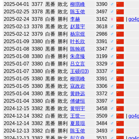
2025-04-01
3377
黒番
敗北
柳琪峰
3390
♂
2025-02-25
3378
黒番
敗北
陈玉侬
3497
♂
2025-02-24
3378
白番
勝利
李赫
3162
♀
|
go4
2025-02-13
3378
黒番
敗北
赵晨宇
3618
♂
2025-02-12
3379
白番
勝利
杨宗煜
2986
♂
2025-01-09
3380
白番
勝利
叶长欣
3391
♂
2025-01-08
3380
黒番
勝利
陈翰祺
3347
♂
2025-01-08
3380
白番
勝利
朱彦臻
3199
♂
2025-01-07
3380
白番
勝利
吕立言
3329
♂
2025-01-07
3380
白番
敗北
王硕(03)
3337
♂
2025-01-05
3380
黒番
敗北
柳琪峰
3391
♂
2025-01-05
3380
黒番
敗北
寇政岩
3306
♂
2025-01-04
3380
黒番
敗北
黄静远
3372
♂
2025-01-04
3380
白番
敗北
傅健恒
3397
♂
2024-12-15
3382
黒番
敗北
黄明宇
3458
♂
2024-12-14
3382
白番
敗北
王世一
3509
♂
|
go4
2024-12-14
3382
黒番
勝利
夏晨琨
3484
♂
2024-12-13
3382
白番
勝利
陈玉侬
3493
♂
2024-12-13
3382
黒番
敗北
彭立尭
3531
♂
|
go4