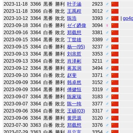
2023-11-18
3366
黒番
勝利
叶子涵
2923
♂
2023-11-18
3366
白番
敗北
王禹程
3012
♂
2023-10-12
3364
黒番
敗北
陈浩
3393
♂
|
go4
2023-09-18
3364
白番
勝利
ゼイ廼偉
3094
♀
2023-09-16
3364
白番
敗北
郑载想
3381
♂
2023-09-15
3364
黒番
敗北
丁世雄
3389
♂
2023-09-15
3364
白番
勝利
杨一(95)
3237
♂
2023-09-13
3364
黒番
勝利
刘兆哲
3353
♂
2023-09-13
3364
白番
敗北
肖泽彬
3211
♂
2023-09-12
3364
黒番
勝利
蒋其润
3494
♂
2023-09-10
3364
白番
敗北
赵斐
3371
♂
2023-09-09
3364
白番
勝利
韩卓然
3152
♂
2023-09-09
3364
黒番
勝利
傅健恒
3319
♂
2023-09-07
3364
黒番
勝利
陈家瑞
3183
♂
2023-09-07
3364
白番
敗北
陈一纯
3377
♂
2023-09-06
3364
白番
敗北
王硕(03)
3317
♂
2023-09-06
3364
黒番
勝利
黄思源
3120
♂
2023-07-30
3363
白番
敗北
郑载想
3376
♂
2023-07-29
3363
白番
勝利
吕立言
3354
♂