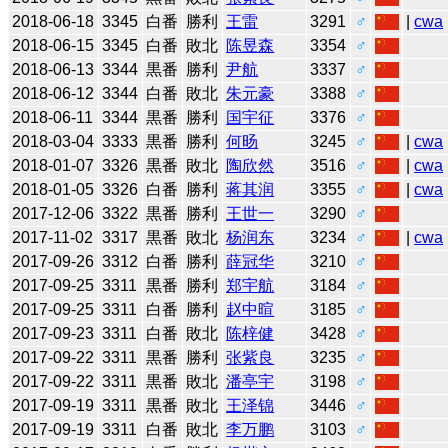
2018-06-18
3345
白番
勝利
王雷
3291
♂
|
cwa
2018-06-15
3345
白番
敗北
陈昱森
3354
♂
2018-06-13
3344
黒番
勝利
尹航
3337
♂
2018-06-12
3344
白番
敗北
朱元豪
3388
♂
2018-06-11
3344
黒番
勝利
国宇征
3376
♂
2018-03-04
3333
黒番
勝利
何旸
3245
♂
|
cwa
2018-01-07
3326
黒番
敗北
陶欣然
3516
♂
|
cwa
2018-01-05
3326
白番
勝利
蒋其润
3355
♂
|
cwa
2017-12-06
3322
黒番
勝利
王世一
3290
♂
2017-11-02
3317
黒番
敗北
杨润东
3234
♂
|
cwa
2017-09-26
3312
白番
勝利
薛冠华
3210
♂
2017-09-25
3311
黒番
勝利
郑宇航
3184
♂
2017-09-25
3311
白番
勝利
赵中暄
3185
♂
2017-09-23
3311
白番
敗北
陈梓健
3428
♂
2017-09-22
3311
黒番
勝利
张紫良
3235
♂
2017-09-22
3311
黒番
敗北
潘亭宇
3198
♂
2017-09-19
3311
黒番
敗北
王泽锦
3446
♂
2017-09-19
3311
白番
敗北
李万鹏
3103
♂