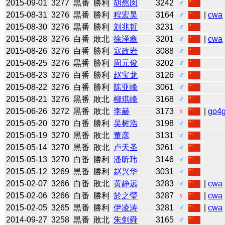
2015-09-01
3277
黒番
勝利
胡然闵
3242
♂
2015-08-31
3276
黒番
勝利
程宏昊
3164
♂
|
cwa
2015-08-30
3276
黒番
勝利
刘兆哲
3231
♂
2015-08-28
3276
白番
敗北
徐泽鑫
3201
♂
|
cwa
2015-08-26
3276
白番
勝利
寇政岩
3088
♂
2015-08-25
3276
黒番
勝利
周元俊
3202
♂
2015-08-23
3276
白番
勝利
赵宝龙
3126
♂
2015-08-22
3276
白番
勝利
陈亚峰
3061
♂
2015-08-21
3276
黒番
敗北
柳琪峰
3168
♂
2015-06-26
3272
黒番
敗北
李赫
3173
♀
|
go4
2015-05-20
3270
白番
勝利
吴树浩
3198
♂
2015-05-19
3270
黒番
敗北
董彦
3131
♂
2015-05-14
3270
黒番
敗北
卢天圣
3261
♂
2015-05-13
3270
白番
勝利
潘昕玮
3146
♂
2015-05-12
3269
黒番
勝利
赵兴华
3031
♂
2015-02-07
3266
白番
敗北
黄静远
3283
♂
|
cwa
2015-02-06
3266
白番
勝利
於之瑩
3287
♀
|
cwa
2015-02-05
3265
黒番
勝利
伊凌涛
3281
♂
|
cwa
2014-09-27
3258
黒番
敗北
朱剑舜
3165
♂