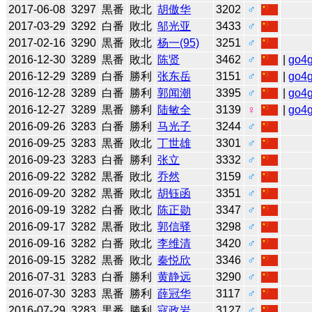
2017-06-08
3297
黒番
敗北
胡傲华
3202
♂
2017-03-29
3292
白番
敗北
邬光亚
3433
♂
2017-02-16
3290
黒番
敗北
杨一(95)
3251
♂
2016-12-30
3289
黒番
敗北
陈贤
3462
♂
|
go4
2016-12-29
3289
白番
勝利
张东岳
3151
♂
|
go4
2016-12-28
3289
白番
勝利
郭闻潮
3395
♂
|
go4
2016-12-27
3289
黒番
勝利
陆敏全
3139
♀
|
go4
2016-09-26
3283
白番
勝利
马光子
3244
♂
2016-09-25
3283
黒番
敗北
丁世雄
3301
♂
2016-09-23
3283
白番
勝利
张立
3332
♂
2016-09-22
3282
黒番
敗北
乔然
3159
♂
2016-09-20
3282
黒番
敗北
胡钰函
3351
♂
2016-09-19
3282
白番
敗北
陈正勋
3347
♂
2016-09-17
3282
黒番
敗北
郭信驿
3298
♂
2016-09-16
3282
白番
敗北
李维清
3420
♂
2016-09-15
3282
黒番
敗北
秦悦欣
3346
♂
2016-07-31
3283
白番
勝利
黄静远
3290
♂
2016-07-30
3283
黒番
勝利
薛冠华
3117
♂
2016-07-29
3283
黒番
勝利
寇政岩
3127
♂