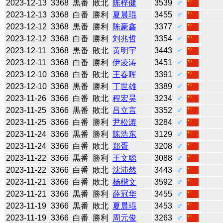
2023-12-13
3368
黒番
敗北
陈梓健
3539
♂
2023-12-13
3368
白番
勝利
夏晨琨
3455
♂
2023-12-12
3368
黒番
勝利
陈豪鑫
3377
♂
2023-12-12
3368
白番
勝利
刘兆哲
3354
♂
2023-12-11
3368
黒番
敗北
黄明宇
3443
♂
2023-12-11
3368
白番
勝利
伊凌涛
3451
♂
2023-12-10
3368
白番
敗北
王春晖
3391
♂
2023-12-10
3368
黒番
勝利
丁世雄
3389
♂
2023-11-26
3366
白番
敗北
程宏昊
3234
♂
2023-11-25
3366
黒番
敗北
吕立言
3352
♂
2023-11-25
3366
白番
勝利
尹松涛
3284
♂
2023-11-24
3366
黒番
勝利
陈浩东
3129
♂
2023-11-24
3366
白番
敗北
郑胥
3208
♂
2023-11-22
3366
黒番
勝利
王文聪
3088
♂
2023-11-22
3366
白番
敗北
沈沛然
3443
♂
2023-11-21
3366
白番
敗北
杨楷文
3592
♂
2023-11-21
3366
黒番
勝利
薛冠华
3455
♂
2023-11-19
3366
黒番
敗北
夏晨琨
3453
♂
2023-11-19
3366
白番
勝利
周元俊
3263
♂