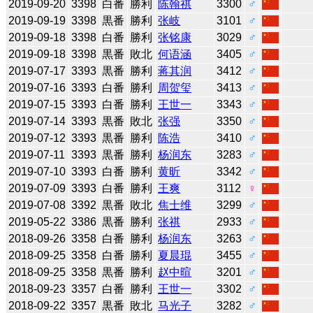
2019-09-20
3398
白番
勝利
陈翰祺
3300
♂
2019-09-19
3398
黒番
勝利
张岐
3101
♂
2019-09-18
3398
白番
勝利
张铭康
3029
♂
2019-09-18
3398
黒番
敗北
何语涵
3405
♂
2019-07-17
3393
黒番
勝利
蒋其润
3412
♂
2019-07-16
3393
白番
勝利
周贺玺
3413
♂
2019-07-15
3393
白番
勝利
王世一
3343
♂
2019-07-14
3393
黒番
敗北
张强
3350
♂
2019-07-12
3393
黒番
勝利
陈浩
3410
♂
2019-07-11
3393
黒番
勝利
杨润东
3283
♂
2019-07-10
3393
白番
勝利
黄昕
3342
♂
2019-07-09
3393
白番
勝利
王爽
3112
♀
2019-07-08
3392
黒番
敗北
焦士维
3299
♂
2019-05-22
3386
黒番
勝利
张祺
2933
♂
2018-09-26
3358
白番
勝利
杨润东
3263
♂
2018-09-25
3358
白番
勝利
夏晨琨
3455
♂
2018-09-25
3358
黒番
勝利
赵中暄
3201
♂
2018-09-23
3357
白番
勝利
王世一
3302
♂
2018-09-22
3357
黒番
敗北
马光子
3282
♂