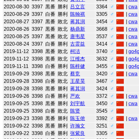
2020-08-30
3397
黒番
勝利
吕立言
3364
♂
|
cwa
2020-08-29
3397
白番
勝利
陈翰祺
3305
♂
|
cwa
2020-08-27
3397
黒番
敗北
蒋其润
3454
♂
|
cwa
2020-08-26
3397
黒番
敗北
杨鼎新
3668
♂
|
cwa
2020-08-25
3397
黒番
敗北
唐韦星
3537
♂
|
cwa
2020-08-24
3397
白番
勝利
古霊益
3414
♂
|
cwa
2019-11-12
3398
黒番
敗北
柯洁
3740
♂
|
go4
2019-11-12
3398
黒番
敗北
江维杰
3632
♂
|
go4
2019-11-11
3398
白番
勝利
陈梓健
3455
♂
|
go4
2019-09-29
3398
黒番
敗北
蔡竞
3420
♂
|
cwa
2019-09-28
3398
白番
敗北
王星昊
3467
♂
2019-09-28
3398
黒番
勝利
蒋其润
3424
♂
2019-09-26
3398
白番
勝利
严欢
3372
♂
|
cwa
2019-09-25
3398
黒番
勝利
刘宇航
3450
♂
|
cwa
2019-09-25
3398
白番
敗北
陈贤
3545
♂
2019-09-23
3398
黒番
勝利
陈玉侬
3392
♂
|
cwa
2019-09-22
3398
黒番
勝利
许瀚文
3251
♂
2019-09-22
3398
白番
勝利
张紫良
3305
♂