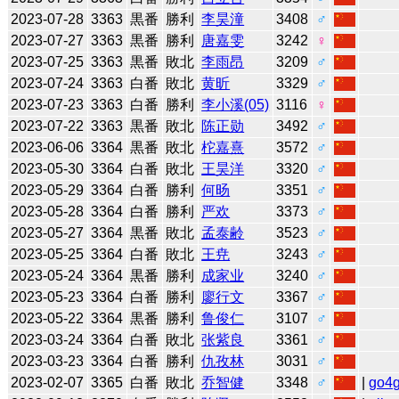
2023-07-28
3363
黒番
勝利
李昊潼
3408
♂
2023-07-27
3363
黒番
勝利
唐嘉雯
3242
♀
2023-07-25
3363
黒番
敗北
李雨昂
3209
♂
2023-07-24
3363
白番
敗北
黄昕
3329
♂
2023-07-23
3363
白番
勝利
李小溪(05)
3116
♀
2023-07-22
3363
黒番
敗北
陈正勋
3492
♂
2023-06-06
3364
黒番
敗北
柁嘉熹
3572
♂
2023-05-30
3364
白番
敗北
王昊洋
3320
♂
2023-05-29
3364
白番
勝利
何旸
3351
♂
2023-05-28
3364
白番
勝利
严欢
3373
♂
2023-05-27
3364
黒番
敗北
孟泰齢
3523
♂
2023-05-25
3364
白番
敗北
王尭
3243
♂
2023-05-24
3364
黒番
勝利
成家业
3240
♂
2023-05-23
3364
白番
勝利
廖行文
3367
♂
2023-05-22
3364
黒番
勝利
鲁俊仁
3107
♂
2023-03-24
3364
白番
敗北
张紫良
3361
♂
2023-03-23
3364
白番
勝利
仇孜林
3031
♂
2023-02-07
3365
白番
敗北
乔智健
3348
♂
|
go4