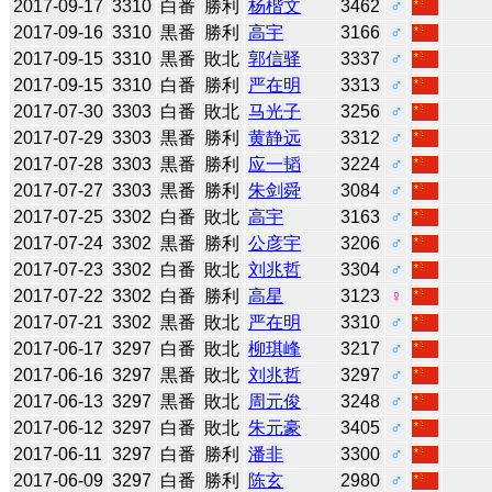
2017-09-17
3310
白番
勝利
杨楷文
3462
♂
2017-09-16
3310
黒番
勝利
高宇
3166
♂
2017-09-15
3310
黒番
敗北
郭信驿
3337
♂
2017-09-15
3310
白番
勝利
严在明
3313
♂
2017-07-30
3303
白番
敗北
马光子
3256
♂
2017-07-29
3303
黒番
勝利
黄静远
3312
♂
2017-07-28
3303
黒番
勝利
应一韬
3224
♂
2017-07-27
3303
黒番
勝利
朱剑舜
3084
♂
2017-07-25
3302
白番
敗北
高宇
3163
♂
2017-07-24
3302
黒番
勝利
公彦宇
3206
♂
2017-07-23
3302
白番
敗北
刘兆哲
3304
♂
2017-07-22
3302
白番
勝利
高星
3123
♀
2017-07-21
3302
黒番
敗北
严在明
3310
♂
2017-06-17
3297
白番
敗北
柳琪峰
3217
♂
2017-06-16
3297
黒番
敗北
刘兆哲
3297
♂
2017-06-13
3297
黒番
敗北
周元俊
3248
♂
2017-06-12
3297
白番
敗北
朱元豪
3405
♂
2017-06-11
3297
白番
勝利
潘非
3300
♂
2017-06-09
3297
白番
勝利
陈玄
2980
♂