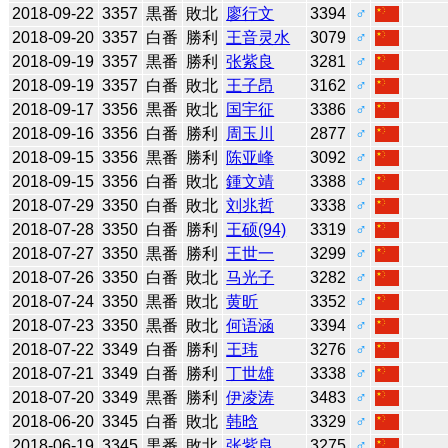
2018-09-22
3357
黒番
敗北
廖行文
3394
♂
2018-09-20
3357
白番
勝利
王音灵水
3079
♂
2018-09-19
3357
黒番
勝利
张紫良
3281
♂
2018-09-19
3357
白番
敗北
王子昂
3162
♂
2018-09-17
3356
黒番
敗北
国宇征
3386
♂
2018-09-16
3356
白番
勝利
周玉川
2877
♂
2018-09-15
3356
黒番
勝利
陈亚峰
3092
♂
2018-09-15
3356
白番
敗北
鍾文靖
3388
♂
2018-07-29
3350
白番
敗北
刘兆哲
3338
♂
2018-07-28
3350
白番
勝利
王硕(94)
3319
♂
2018-07-27
3350
黒番
勝利
王世一
3299
♂
2018-07-26
3350
白番
敗北
马光子
3282
♂
2018-07-24
3350
黒番
敗北
黄昕
3352
♂
2018-07-23
3350
黒番
敗北
何语涵
3394
♂
2018-07-22
3349
白番
勝利
王玮
3276
♂
2018-07-21
3349
白番
勝利
丁世雄
3338
♂
2018-07-20
3349
黒番
勝利
伊凌涛
3483
♂
2018-06-20
3345
白番
敗北
韩晗
3329
♂
2018-06-19
3345
黒番
敗北
张紫良
3275
♂