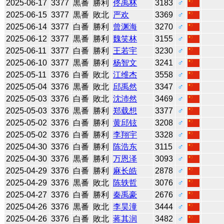
2025-06-17
3377
黒番
勝利
佟禹林
3183
♂
2025-06-15
3377
黒番
敗北
严欢
3369
♂
2025-06-14
3377
白番
勝利
曾渊海
3270
♂
2025-06-12
3377
黒番
勝利
魏笑林
3155
♂
2025-06-11
3377
白番
勝利
王若宇
3230
♂
2025-06-10
3377
黒番
勝利
杨智文
3241
♂
2025-05-11
3376
白番
敗北
江维杰
3558
♂
2025-05-04
3376
黒番
敗北
邱禹然
3347
♂
2025-05-03
3376
白番
敗北
沈沛然
3469
♂
2025-05-03
3376
黒番
勝利
郑载想
3377
♂
2025-05-02
3376
白番
勝利
黄邱铉
3208
♂
2025-05-02
3376
白番
勝利
李翔宇
3328
♂
2025-04-30
3376
白番
勝利
陈浩东
3115
♂
2025-04-30
3376
黒番
勝利
万恩泽
3093
♂
2025-04-29
3376
白番
勝利
麻长皓
2878
♂
2025-04-29
3376
黒番
敗北
陈轶哲
3076
♂
2025-04-27
3376
白番
勝利
秦禹豪
2676
♂
2025-04-26
3376
黒番
敗北
李昊潼
3444
♂
2025-04-26
3376
白番
敗北
蒋其润
3482
♂