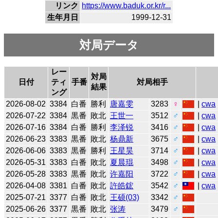
リンク
https://www.baduk.or.kr/r...
生年月日
1999-12-31
対局データ
レー
対局
日付
ティ
手番
対局相手
結果
ング
2026-08-02
3384
白番
勝利
唐嘉雯
3283
♀
|
cwa
2026-07-22
3384
黒番
敗北
王世一
3512
♂
|
cwa
2026-07-16
3384
白番
勝利
李泽锐
3416
♂
|
cwa
2026-06-23
3383
黒番
敗北
杨鼎新
3675
♂
|
cwa
2026-06-06
3383
黒番
勝利
王星昊
3714
♂
|
cwa
2026-05-31
3383
白番
敗北
夏晨琨
3498
♂
|
cwa
2026-05-28
3383
黒番
敗北
许嘉阳
3722
♂
|
cwa
2026-04-08
3381
白番
敗北
許皓鋐
3542
♂
|
cwa
2025-07-21
3377
白番
敗北
王硕(03)
3342
♂
2025-06-26
3377
黒番
敗北
张涛
3479
♂