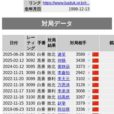
リンク
https://www.baduk.or.kr/r...
生年月日
1998-12-13
対局データ
レー
対局
日付
ティ
手番
対局相手
棋
結果
ング
2025-06-26
3092
白番
敗北
連笑
3589
♂
2025-02-12
3092
黒番
敗北
何旸
3438
♂
2024-01-12
3095
黒番
敗北
黄静远
3373
♂
2022-11-21
3099
白番
敗北
李鑫怡
2942
♀
2022-11-20
3099
黒番
勝利
李天元
3102
♂
2022-11-18
3099
白番
敗北
万恩泽
3126
♂
2022-11-17
3100
黒番
勝利
李承泽
3006
♂
2022-11-16
3100
黒番
敗北
邱禹然
3267
♂
2022-11-15
3100
白番
敗北
赵斐
3379
♂
2019-06-23
3153
白番
勝利
郭信驿
3336
♂