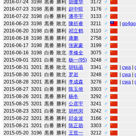
2016-07-24
3198
黒番
勝利
胡傲华
3172
♂
2016-07-23
3198
黒番
勝利
赵中暄
3176
♂
2016-07-22
3198
白番
勝利
潘亭宇
3133
♂
2016-06-23
3198
黒番
敗北
陳祈睿
3211
♂
|
go4go
2016-06-20
3198
白番
勝利
祁立鹤
3110
♂
2016-06-18
3198
黒番
勝利
康鹏
2758
♂
2016-06-17
3198
黒番
勝利
张家豪
3199
♂
2016-06-16
3198
白番
敗北
李修全
3075
♂
2015-09-01
3201
白番
敗北
杨一(95)
3248
♂
2015-08-31
3201
黒番
敗北
胡钰函
3341
♂
|
cwa
|
2015-08-30
3201
白番
敗北
罗岩
3248
♂
|
cwa
|
2015-08-28
3201
黒番
勝利
李成森
3276
♂
|
cwa
|
2015-08-27
3201
白番
勝利
陈玉侬
3303
♂
2015-08-26
3201
黒番
勝利
杨冬
3292
♂
2015-08-25
3201
黒番
勝利
公彦宇
3241
♂
2015-08-23
3201
白番
敗北
胡然闵
3242
♂
2015-08-22
3201
黒番
勝利
邱金波
3166
♂
2015-08-21
3201
白番
勝利
陈正勋
3303
♂
2015-05-20
3196
黒番
勝利
王世一
3212
♂