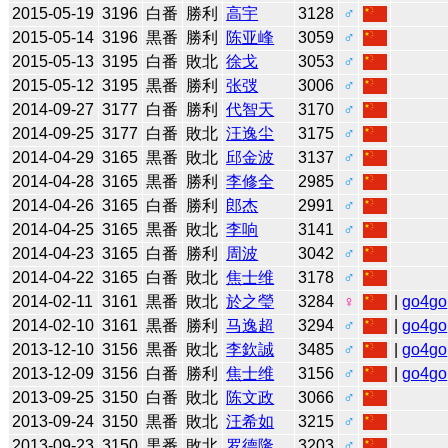
2015-05-19
3196
白番
勝利
高宇
3128
♂
2015-05-14
3196
黒番
勝利
陈亚峰
3059
♂
2015-05-13
3195
白番
敗北
徐戈
3053
♂
2015-05-12
3195
黒番
勝利
张弢
3006
♂
2014-09-27
3177
白番
勝利
代智天
3170
♂
2014-09-25
3177
白番
敗北
汪逸尘
3175
♂
2014-04-29
3165
黒番
敗北
邱金波
3137
♂
2014-04-28
3165
黒番
勝利
李修全
2985
♂
2014-04-26
3165
白番
勝利
郎杰
2991
♂
2014-04-25
3165
黒番
敗北
李响
3141
♂
2014-04-23
3165
白番
勝利
周波
3042
♂
2014-04-22
3165
白番
敗北
焦士维
3178
♂
2014-02-11
3161
黒番
敗北
於之瑩
3284
♀
|
go4go
2014-02-10
3161
黒番
勝利
马逸超
3294
♂
|
go4go
2013-12-10
3156
黒番
敗北
李欽誠
3485
♂
|
go4go
2013-12-09
3156
白番
勝利
焦士维
3156
♂
|
go4go
2013-09-25
3150
白番
敗北
陈文政
3066
♂
2013-09-24
3150
黒番
敗北
汪希如
3215
♂
2013-09-23
3150
黒番
敗北
罗德隆
3203
♂