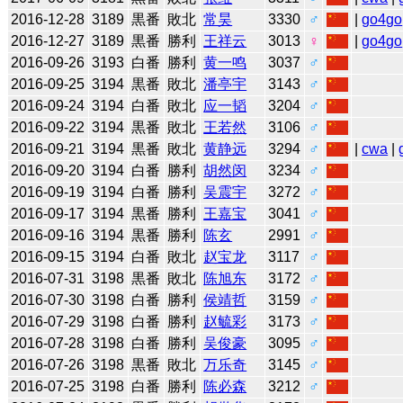
2016-12-28
3189
黒番
敗北
常昊
3330
♂
|
go4go
2016-12-27
3189
黒番
勝利
王祥云
3013
♀
|
go4go
2016-09-26
3193
白番
勝利
黄一鸣
3037
♂
2016-09-25
3194
黒番
敗北
潘亭宇
3143
♂
2016-09-24
3194
白番
敗北
应一韬
3204
♂
2016-09-22
3194
黒番
敗北
王若然
3106
♂
2016-09-21
3194
黒番
敗北
黄静远
3294
♂
|
cwa
|
2016-09-20
3194
白番
勝利
胡然闵
3234
♂
2016-09-19
3194
白番
勝利
吴震宇
3272
♂
2016-09-17
3194
黒番
勝利
王嘉宝
3041
♂
2016-09-16
3194
黒番
勝利
陈玄
2991
♂
2016-09-15
3194
白番
敗北
赵宝龙
3117
♂
2016-07-31
3198
黒番
敗北
陈旭东
3172
♂
2016-07-30
3198
白番
勝利
侯靖哲
3159
♂
2016-07-29
3198
白番
勝利
赵毓彩
3173
♂
2016-07-28
3198
白番
勝利
吴俊豪
3095
♂
2016-07-26
3198
黒番
敗北
万乐奇
3145
♂
2016-07-25
3198
白番
勝利
陈必森
3212
♂