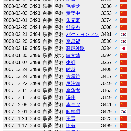
2008-03-05
3493
黒番
勝利
毛睿龙
3336
♂
2008-03-03
3493
白番
勝利
黄奕中
3353
♂
2008-03-01
3493
白番
勝利
朱元豪
3374
♂
2008-02-28
3494
白番
勝利
邹俊杰
3308
♂
2008-02-21
3494
黒番
勝利
パク・ヨンフン
3481
♂
2008-02-20
3495
白番
勝利
李昌鍋
3536
♂
2008-02-19
3495
黒番
勝利
高尾紳路
3384
♂
2008-01-30
3496
黒番
敗北
鍾文靖
3394
♂
2008-01-07
3498
白番
勝利
张维
3257
♂
2007-12-24
3499
黒番
勝利
时越
3408
♂
2007-12-24
3499
白番
勝利
古霊益
3417
♂
2007-12-22
3499
白番
勝利
罗洗河
3349
♂
2007-12-15
3500
黒番
勝利
李华嵩
3163
♂
2007-12-11
3500
黒番
勝利
冯伟
3149
♂
2007-12-08
3500
白番
勝利
李テツ
3441
♂
2007-12-01
3500
白番
勝利
睦鎭碩
3429
♂
2007-11-24
3500
黒番
勝利
王雷
3323
♂
2007-11-17
3500
黒番
勝利
谢赫
3499
♂