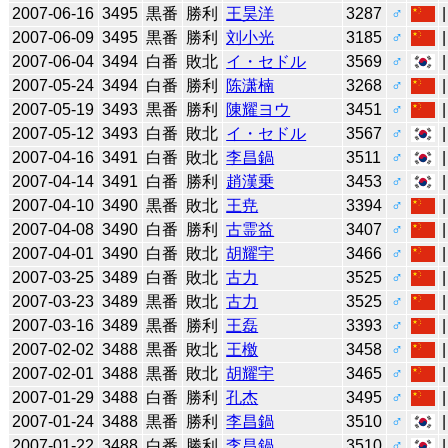
2007-06-16
3495
黒番
勝利
王昊洋
3287
♂
2007-06-09
3495
黒番
勝利
刘小光
3185
♂
2007-06-04
3494
白番
敗北
イ・セドル
3569
♂
2007-05-24
3494
白番
勝利
陈潇楠
3268
♂
2007-05-19
3493
黒番
勝利
陳耀ヨウ
3451
♂
2007-05-12
3493
白番
敗北
イ・セドル
3567
♂
2007-04-16
3491
白番
敗北
李昌鍋
3511
♂
2007-04-14
3491
白番
勝利
趙漢乗
3453
♂
2007-04-10
3490
黒番
敗北
王尭
3394
♂
2007-04-08
3490
白番
勝利
古霊益
3407
♂
2007-04-01
3490
白番
敗北
胡耀宇
3466
♂
2007-03-25
3489
白番
敗北
古力
3525
♂
2007-03-23
3489
黒番
敗北
古力
3525
♂
2007-03-16
3489
黒番
勝利
王磊
3393
♂
2007-02-02
3488
黒番
敗北
王檄
3458
♂
2007-02-01
3488
黒番
敗北
胡耀宇
3465
♂
2007-01-29
3488
白番
勝利
孔杰
3495
♂
2007-01-24
3488
黒番
勝利
李昌鍋
3510
♂
2007-01-22
3488
白番
勝利
李昌鍋
3510
♂