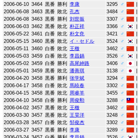
2006-06-10
3464
黒番
勝利
李康
3295
♂
2006-06-08
3463
黒番
敗北
孔杰
3484
♂
2006-06-08
3463
黒番
勝利
刘世振
3307
♂
2006-06-03
3462
黒番
敗北
朴正祥
3366
♂
2006-05-22
3461
白番
敗北
朴文尭
3421
♂
2006-05-15
3460
黒番
敗北
イ・セドル
3524
♂
2006-05-11
3460
白番
敗北
王檄
3462
♂
2006-05-03
3459
白番
敗北
李昌鍋
3526
♂
2006-05-02
3459
白番
勝利
高尾紳路
3406
♂
2006-05-01
3459
黒番
敗北
潘善琪
3138
♂
2006-04-20
3458
黒番
勝利
张学斌
3294
♂
2006-04-17
3458
白番
敗北
馬暁春
3302
♂
2006-04-15
3458
黒番
敗北
周睿羊
3455
♂
2006-04-10
3458
白番
勝利
周俊勲
3288
♂
2006-04-02
3457
黒番
敗北
王檄
3462
♂
2006-03-30
3457
黒番
敗北
王昊洋
3248
♂
2006-03-28
3457
白番
敗北
邹俊杰
3302
♂
2006-03-27
3457
黒番
勝利
李康
3289
♂
2006-03-24
3457
白番
勝利
李昌鍋
3526
♂