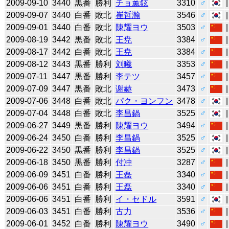
2009-09-10
3440
黒番
勝利
チョ薫鉉
3310
♂
2009-09-07
3440
白番
敗北
崔哲瀚
3546
♂
2009-09-01
3440
白番
敗北
陳耀ヨウ
3503
♂
2009-08-19
3442
黒番
敗北
王尭
3384
♂
2009-08-17
3442
白番
敗北
王尭
3384
♂
2009-08-12
3443
黒番
勝利
刘曦
3353
♂
2009-07-11
3447
黒番
勝利
李テツ
3457
♂
2009-07-09
3447
黒番
敗北
谢赫
3473
♂
2009-07-06
3448
白番
敗北
パク・ヨンフン
3478
♂
2009-07-04
3448
白番
敗北
李昌鍋
3525
♂
2009-06-27
3449
黒番
勝利
陳耀ヨウ
3494
♂
2009-06-24
3450
白番
勝利
李昌鍋
3525
♂
2009-06-22
3450
黒番
勝利
李昌鍋
3525
♂
2009-06-18
3450
黒番
勝利
付冲
3287
♂
2009-06-09
3451
白番
勝利
王磊
3340
♂
2009-06-06
3451
白番
勝利
王磊
3340
♂
2009-06-06
3451
白番
勝利
イ・セドル
3591
♂
2009-06-03
3451
白番
勝利
古力
3536
♂
2009-06-01
3452
白番
勝利
陳耀ヨウ
3490
♂