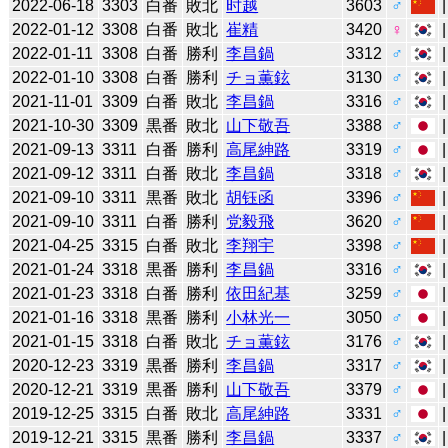
2022-06-18
3303
白番
敗北
时越
3603
♂
2022-01-12
3308
白番
敗北
崔精
3420
♀
2022-01-11
3308
白番
勝利
李昌鍋
3312
♂
2022-01-10
3308
白番
勝利
チョ薫鉉
3130
♂
2021-11-01
3309
白番
敗北
李昌鍋
3316
♂
2021-10-30
3309
黒番
敗北
山下敬吾
3388
♂
2021-09-13
3311
白番
勝利
高尾紳路
3319
♂
2021-09-12
3311
白番
敗北
李昌鍋
3318
♂
2021-09-10
3311
黒番
敗北
胡钰函
3396
♂
2021-09-10
3311
白番
勝利
党毅飛
3620
♂
2021-04-25
3315
白番
敗北
李翔宇
3398
♂
2021-01-24
3318
黒番
勝利
李昌鍋
3316
♂
2021-01-23
3318
白番
勝利
依田紀基
3259
♂
2021-01-16
3318
黒番
勝利
小林光一
3050
♂
2021-01-15
3318
白番
敗北
チョ薫鉉
3176
♂
2020-12-23
3319
黒番
勝利
李昌鍋
3317
♂
2020-12-21
3319
黒番
勝利
山下敬吾
3379
♂
2019-12-25
3315
白番
敗北
高尾紳路
3331
♂
2019-12-21
3315
黒番
勝利
李昌鍋
3337
♂