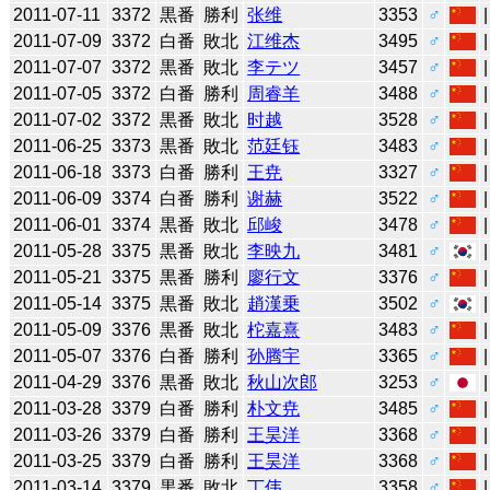
2011-07-11
3372
黒番
勝利
张维
3353
♂
2011-07-09
3372
白番
敗北
江维杰
3495
♂
2011-07-07
3372
黒番
敗北
李テツ
3457
♂
2011-07-05
3372
白番
勝利
周睿羊
3488
♂
2011-07-02
3372
黒番
敗北
时越
3528
♂
2011-06-25
3373
黒番
敗北
范廷钰
3483
♂
2011-06-18
3373
白番
勝利
王尭
3327
♂
2011-06-09
3374
白番
勝利
谢赫
3522
♂
2011-06-01
3374
黒番
敗北
邱峻
3478
♂
2011-05-28
3375
黒番
敗北
李映九
3481
♂
2011-05-21
3375
黒番
勝利
廖行文
3376
♂
2011-05-14
3375
黒番
敗北
趙漢乗
3502
♂
2011-05-09
3376
黒番
敗北
柁嘉熹
3483
♂
2011-05-07
3376
白番
勝利
孙腾宇
3365
♂
2011-04-29
3376
黒番
敗北
秋山次郎
3253
♂
2011-03-28
3379
白番
勝利
朴文尭
3485
♂
2011-03-26
3379
白番
勝利
王昊洋
3368
♂
2011-03-25
3379
白番
勝利
王昊洋
3368
♂
2011-03-14
3379
黒番
敗北
丁伟
3358
♂