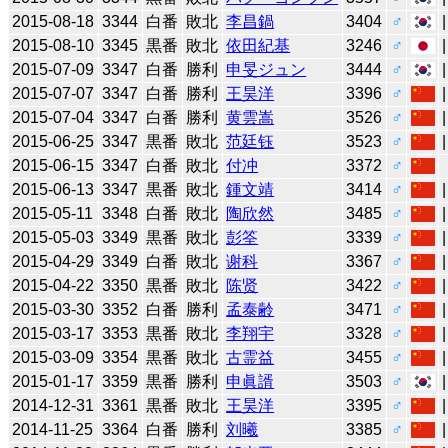
2015-08-18
3344
白番
敗北
李昌鍋
3404
♂
2015-08-10
3345
黒番
敗北
依田紀基
3246
♂
2015-07-09
3347
白番
勝利
申旻ジュン
3444
♂
2015-07-07
3347
白番
勝利
王昊洋
3396
♂
2015-07-04
3347
白番
勝利
黄雲嵩
3526
♂
2015-06-25
3347
黒番
敗北
范廷钰
3523
♂
2015-06-15
3347
白番
敗北
付冲
3372
♂
2015-06-13
3347
黒番
敗北
鍾文靖
3414
♂
2015-05-11
3348
白番
敗北
陶欣然
3485
♂
2015-05-03
3349
黒番
敗北
彭筌
3339
♂
2015-04-29
3349
白番
敗北
谢科
3367
♂
2015-04-22
3350
黒番
敗北
陈贤
3422
♂
2015-03-30
3352
白番
勝利
孟泰齢
3471
♂
2015-03-17
3353
黒番
敗北
李翔宇
3328
♂
2015-03-09
3354
黒番
敗北
古霊益
3455
♂
2015-01-17
3359
黒番
勝利
申眞諝
3503
♂
2014-12-31
3361
黒番
敗北
王昊洋
3395
♂
2014-11-25
3364
白番
勝利
刘曦
3385
♂