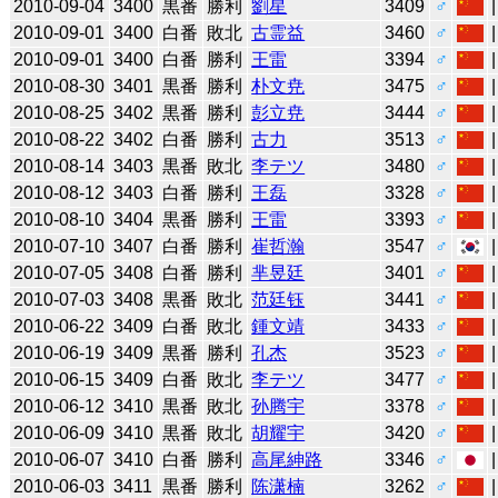
2010-09-04
3400
黒番
勝利
劉星
3409
♂
2010-09-01
3400
白番
敗北
古霊益
3460
♂
2010-09-01
3400
白番
勝利
王雷
3394
♂
2010-08-30
3401
黒番
勝利
朴文尭
3475
♂
2010-08-25
3402
黒番
勝利
彭立尭
3444
♂
2010-08-22
3402
白番
勝利
古力
3513
♂
2010-08-14
3403
黒番
敗北
李テツ
3480
♂
2010-08-12
3403
白番
勝利
王磊
3328
♂
2010-08-10
3404
黒番
勝利
王雷
3393
♂
2010-07-10
3407
白番
勝利
崔哲瀚
3547
♂
2010-07-05
3408
白番
勝利
芈昱廷
3401
♂
2010-07-03
3408
黒番
敗北
范廷钰
3441
♂
2010-06-22
3409
白番
敗北
鍾文靖
3433
♂
2010-06-19
3409
黒番
勝利
孔杰
3523
♂
2010-06-15
3409
白番
敗北
李テツ
3477
♂
2010-06-12
3410
黒番
敗北
孙腾宇
3378
♂
2010-06-09
3410
黒番
敗北
胡耀宇
3420
♂
2010-06-07
3410
白番
勝利
高尾紳路
3346
♂
2010-06-03
3411
黒番
勝利
陈潇楠
3262
♂