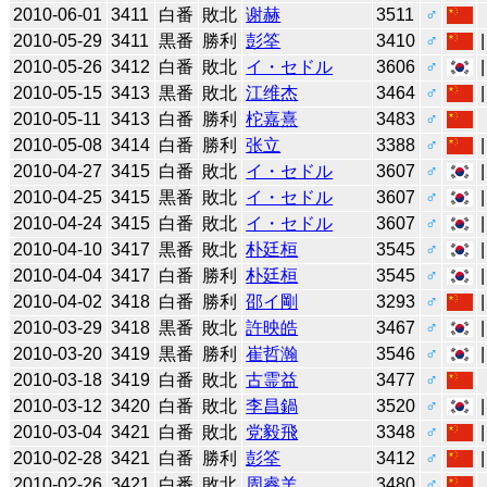
2010-06-01
3411
白番
敗北
谢赫
3511
♂
2010-05-29
3411
黒番
勝利
彭筌
3410
♂
2010-05-26
3412
白番
敗北
イ・セドル
3606
♂
2010-05-15
3413
黒番
敗北
江维杰
3464
♂
2010-05-11
3413
白番
勝利
柁嘉熹
3483
♂
2010-05-08
3414
白番
勝利
张立
3388
♂
2010-04-27
3415
白番
敗北
イ・セドル
3607
♂
2010-04-25
3415
黒番
敗北
イ・セドル
3607
♂
2010-04-24
3415
白番
敗北
イ・セドル
3607
♂
2010-04-10
3417
黒番
敗北
朴廷桓
3545
♂
2010-04-04
3417
白番
勝利
朴廷桓
3545
♂
2010-04-02
3418
白番
勝利
邵イ剛
3293
♂
2010-03-29
3418
黒番
敗北
許映皓
3467
♂
2010-03-20
3419
黒番
勝利
崔哲瀚
3546
♂
2010-03-18
3419
白番
敗北
古霊益
3477
♂
2010-03-12
3420
白番
敗北
李昌鍋
3520
♂
2010-03-04
3421
白番
敗北
党毅飛
3348
♂
2010-02-28
3421
白番
勝利
彭筌
3412
♂
2010-02-26
3421
白番
敗北
周睿羊
3480
♂