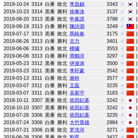
2019-10-24
3314
白番
敗北
李昌鍋
3343
♂
2019-10-23
3314
黒番
勝利
徐奉洙
3137
♂
2019-08-20
3313
黒番
敗北
申眞諝
3798
♂
2019-08-19
3313
白番
勝利
陳詩淵
3249
♂
2019-07-17
3313
黒番
敗北
馬暁春
3175
♂
2019-06-26
3313
白番
勝利
古力
3401
♂
2019-06-06
3313
白番
敗北
檀嘯
3553
♂
2019-06-06
3313
白番
勝利
周鶴洋
3297
♂
2019-05-23
3312
黒番
敗北
伊凌涛
3500
♂
2019-03-23
3311
黒番
敗北
李轩豪
3542
♂
2019-03-13
3311
白番
敗北
谢科
3577
♂
2019-03-07
3311
白番
勝利
王磊
3235
♂
2019-03-07
3311
白番
勝利
吴新宇
3183
♂
2018-10-11
3307
黒番
敗北
依田紀基
3242
♂
2018-10-10
3307
黒番
勝利
依田紀基
3242
♂
2018-07-26
3306
黒番
敗北
依田紀基
3235
♂
2018-07-24
3306
白番
勝利
大竹英雄
2984
♂
2018-07-21
3306
白番
敗北
罗洗河
3271
♂
2018-06-28
3306
黒番
敗北
劉星
3427
♂