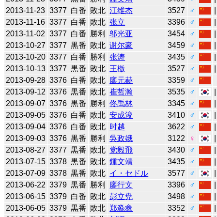
2013-11-23
3377
白番
敗北
江维杰
3527
♂
2013-11-16
3377
白番
敗北
张立
3396
♂
2013-11-02
3377
白番
勝利
邬光亚
3454
♂
2013-10-27
3377
黒番
敗北
谢尔豪
3459
♂
2013-10-20
3377
白番
勝利
张涛
3435
♂
2013-10-13
3377
黒番
敗北
王檄
3527
♂
2013-09-28
3376
白番
敗北
廖元赫
3359
♂
2013-09-12
3376
黒番
敗北
崔哲瀚
3535
♂
2013-09-07
3376
黒番
勝利
佟禹林
3345
♂
2013-09-05
3376
白番
敗北
安成浚
3410
♂
2013-09-04
3376
白番
敗北
时越
3622
♂
2013-09-03
3376
黒番
勝利
吳政娥
3122
♀
2013-08-27
3377
黒番
敗北
党毅飛
3430
♂
2013-07-15
3378
黒番
敗北
鍾文靖
3435
♂
2013-07-09
3378
黒番
敗北
イ・セドル
3577
♂
2013-06-22
3379
黒番
勝利
廖行文
3396
♂
2013-06-15
3379
白番
敗北
彭立尭
3498
♂
2013-06-05
3379
黒番
敗北
郑淼鑫
3352
♂