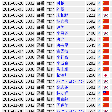
2016-06-28
3332
白番
敗北
时越
3592
♂
2016-06-03
3333
白番
敗北
陈贤
3452
♂
2016-05-24
3333
白番
敗北
宋相勳
3221
♂
2016-05-20
3333
黒番
敗北
柁嘉熹
3592
♂
2016-05-18
3333
白番
勝利
連笑
3590
♂
2016-05-10
3334
白番
敗北
李昌鍋
3406
♂
2016-05-06
3334
黒番
敗北
唐奕
3063
♀
2016-05-06
3334
黒番
勝利
唐韦星
3545
♂
2016-03-07
3338
黒番
敗北
古霊益
3451
♂
2016-03-07
3338
黒番
勝利
李轩豪
3503
♂
2016-02-25
3338
白番
敗北
李成森
3282
♂
2016-02-24
3338
黒番
勝利
焦士维
3253
♂
2015-12-19
3341
黒番
勝利
趙治勲
3256
♂
2015-12-18
3341
黒番
敗北
パク・ヨンフン
3557
♂
2015-12-18
3341
白番
敗北
金志錫
3581
♂
2015-12-17
3342
黒番
勝利
林立祥
3232
♂
2015-12-06
3342
白番
勝利
孟泰齢
3477
♂
2015-11-08
3342
黒番
敗北
周睿羊
3566
♂
2015-08-30
3344
黒番
敗北
パク・ヨンフン
3557
♂