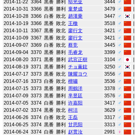
2014-11-22
3364
黒番
勝利
邬光亚
3444
♂
2014-10-31
3366
黒番
勝利
童梦成
3479
♂
2014-10-28
3366
白番
敗北
趙漢乗
3447
♂
2014-10-19
3366
黒番
敗北
王檄
3518
♂
2014-10-11
3367
黒番
敗北
廖行文
3421
♂
2014-10-09
3367
黒番
敗北
廖行文
3421
♂
2014-09-07
3369
白番
敗北
蔡竞
3445
♂
2014-09-04
3370
黒番
勝利
毛睿龙
3399
♂
2014-08-20
3371
黒番
勝利
武宮正樹
3104
♂
2014-08-19
3371
黒番
勝利
チョ薫鉉
3250
♂
2014-07-17
3373
黒番
敗北
陳耀ヨウ
3556
♂
2014-07-16
3373
白番
敗北
檀嘯
3536
♂
2014-07-15
3373
黒番
勝利
周鶴洋
3378
♂
2014-07-09
3373
黒番
勝利
芈昱廷
3576
♂
2014-07-05
3374
白番
勝利
许嘉阳
3417
♂
2014-07-02
3374
黒番
敗北
柯洁
3629
♂
2014-06-26
3374
白番
敗北
王磊
3317
♂
2014-06-25
3374
黒番
勝利
甘思阳
3313
♂
2014-06-24
3374
白番
勝利
赵贯汝
2991
♀