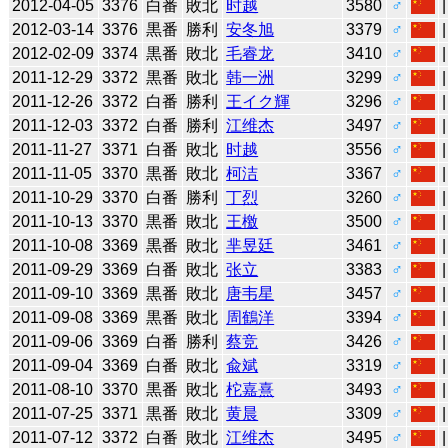
2012-04-05
3376
白番
敗北
时越
3580
♂
2012-03-14
3376
黒番
勝利
安冬旭
3379
♂
2012-02-09
3374
黒番
敗北
毛睿龙
3410
♂
2011-12-29
3372
黒番
敗北
韩一洲
3299
♂
2011-12-26
3372
白番
勝利
王イク輝
3296
♂
2011-12-03
3372
白番
勝利
江维杰
3497
♂
2011-11-27
3371
白番
敗北
时越
3556
♂
2011-11-05
3370
黒番
敗北
柯洁
3367
♂
2011-10-29
3370
白番
勝利
丁烈
3260
♂
2011-10-13
3370
黒番
敗北
王檄
3500
♂
2011-10-08
3369
黒番
敗北
芈昱廷
3461
♂
2011-09-29
3369
白番
敗北
张立
3383
♂
2011-09-10
3369
黒番
敗北
唐韦星
3457
♂
2011-09-08
3369
黒番
敗北
周鶴洋
3394
♂
2011-09-06
3369
白番
勝利
蔡竞
3426
♂
2011-09-04
3369
白番
敗北
兪斌
3319
♂
2011-08-10
3370
黒番
敗北
柁嘉熹
3493
♂
2011-07-25
3371
黒番
敗北
黄晨
3309
♂
2011-07-12
3372
白番
敗北
江维杰
3495
♂