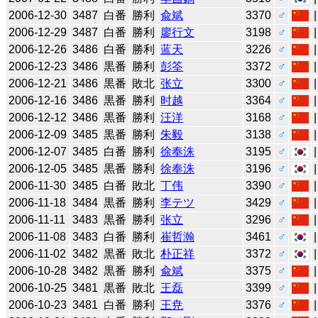
2006-12-30
3487
白番
勝利
兪斌
3370
♂
2006-12-29
3487
白番
勝利
廖行文
3198
♂
2006-12-26
3486
白番
勝利
蓝天
3226
♂
2006-12-23
3486
黒番
勝利
彭筌
3372
♂
2006-12-21
3486
黒番
敗北
张立
3300
♂
2006-12-16
3486
黒番
勝利
时越
3364
♂
2006-12-12
3486
黒番
勝利
汪洋
3168
♂
2006-12-09
3485
黒番
勝利
朱毅
3138
♂
2006-12-07
3485
白番
勝利
徐奉洙
3195
♂
2006-12-05
3485
黒番
勝利
徐奉洙
3196
♂
2006-11-30
3485
白番
敗北
丁伟
3390
♂
2006-11-18
3484
黒番
勝利
李テツ
3429
♂
2006-11-11
3483
黒番
勝利
张立
3296
♂
2006-11-08
3483
白番
勝利
崔哲瀚
3461
♂
2006-11-02
3482
黒番
敗北
朴正祥
3372
♂
2006-10-28
3482
黒番
勝利
兪斌
3375
♂
2006-10-25
3481
黒番
敗北
王磊
3399
♂
2006-10-23
3481
白番
勝利
王尭
3376
♂