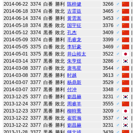
2014-06-22
3374
白番
勝利
陈梓健
3266
♂
2014-06-18
3374
白番
敗北
古霊益
3465
♂
2014-06-14
3374
白番
勝利
黄雲嵩
3453
♂
2014-05-18
3374
黒番
敗北
国宇征
3376
♂
2014-05-12
3374
黒番
敗北
孔杰
3409
♂
2014-05-09
3374
白番
勝利
毛睿龙
3399
♂
2014-05-05
3375
白番
敗北
李轩豪
3469
♂
2014-05-01
3375
黒番
敗北
井山裕太
3522
♂
2014-03-14
3377
黒番
敗北
朱亨煜
3286
♂
2014-03-08
3377
白番
敗北
唐韦星
3544
♂
2014-03-08
3377
黒番
勝利
时越
3613
♂
2014-03-07
3377
白番
勝利
杨鼎新
3529
♂
2014-03-07
3377
黒番
勝利
付冲
3348
♂
2013-12-25
3377
白番
勝利
劉昌赫
3231
♂
2013-12-24
3377
黒番
敗北
周睿羊
3555
♂
2013-12-23
3377
黒番
勝利
柳時熏
3209
♂
2013-12-22
3377
黒番
敗北
崔哲瀚
3537
♂
2013-12-22
3377
白番
勝利
劉昌赫
3231
♂
2013-11-28
3377
黒番
勝利
鍾文靖
3439
♂