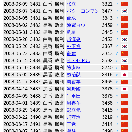
2008-06-09
3481
白番
勝利
张立
3321
♂
2008-06-07
3481
白番
勝利
パク・ヨンフン
3477
♂
2008-06-05
3481
白番
勝利
兪斌
3343
♂
2008-06-02
3482
黒番
敗北
陳耀ヨウ
3459
♂
2008-05-31
3482
黒番
敗北
劉星
3445
♂
2008-05-28
3482
白番
勝利
趙漢乗
3452
♂
2008-05-26
3483
黒番
勝利
朴正祥
3367
♂
2008-05-22
3483
白番
勝利
兪斌
3343
♂
2008-05-15
3484
黒番
敗北
イ・セドル
3592
♂
2008-05-10
3484
黒番
勝利
陈潇楠
3240
♂
2008-05-02
3485
黒番
敗北
趙治勲
3316
♂
2008-04-17
3487
黒番
勝利
周睿羊
3465
♂
2008-04-14
3487
黒番
勝利
河野臨
3378
♂
2008-04-05
3488
黒番
敗北
牛雨田
3375
♂
2008-04-01
3489
白番
敗北
周睿羊
3466
♂
2008-03-29
3489
黒番
敗北
彭立尭
3415
♂
2008-03-22
3490
黒番
勝利
赵守洵
3219
♂
2008-03-17
3491
黒番
勝利
王尭
3414
♂
2008-03-07
3493
黒番
敗北
谢赫
3496
♂