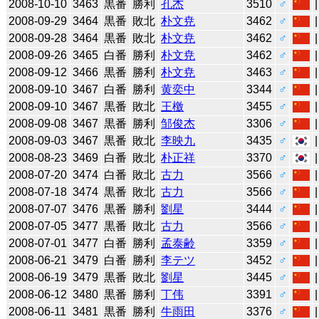
2008-10-10
3463
黒番
勝利
孔杰
3510
♂
2008-09-29
3464
黒番
敗北
朴文尭
3462
♂
2008-09-28
3464
黒番
敗北
朴文尭
3462
♂
2008-09-26
3465
白番
勝利
朴文尭
3462
♂
2008-09-12
3466
黒番
勝利
朴文尭
3463
♂
2008-09-10
3467
白番
勝利
黄奕中
3344
♂
2008-09-10
3467
黒番
敗北
王檄
3455
♂
2008-09-08
3467
黒番
勝利
邹俊杰
3306
♂
2008-09-03
3467
黒番
敗北
李映九
3435
♂
2008-08-23
3469
白番
敗北
朴正祥
3370
♂
2008-07-20
3474
白番
敗北
古力
3566
♂
2008-07-18
3474
黒番
敗北
古力
3566
♂
2008-07-07
3476
黒番
勝利
劉星
3444
♂
2008-07-05
3477
黒番
敗北
古力
3566
♂
2008-07-01
3477
白番
勝利
孟泰齢
3359
♂
2008-06-21
3479
白番
勝利
李テツ
3452
♂
2008-06-19
3479
黒番
敗北
劉星
3445
♂
2008-06-12
3480
黒番
勝利
丁伟
3391
♂
2008-06-11
3481
黒番
勝利
牛雨田
3376
♂