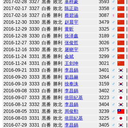
2017-02-28
3327
黒番
敗北
辜梓豪
3593
♂
2017-02-17
3327
白番
敗北
陈正勋
3358
♂
2017-02-16
3327
白番
勝利
蔡碧涵
3087
♀
2016-12-30
3330
黒番
敗北
赵晨宇
3479
♂
2016-12-29
3330
白番
勝利
黄昕
3325
♂
2016-12-28
3330
白番
勝利
徐泽鑫
3189
♂
2016-12-27
3330
白番
勝利
张俊哲
3026
♂
2016-12-16
3330
黒番
敗北
屠晓宇
3375
♂
2016-11-24
3331
黒番
勝利
兪斌
3299
♂
2016-11-24
3331
白番
勝利
王剑坤
3021
♂
2016-09-21
3333
白番
勝利
李昌鍋
3401
♂
2016-09-20
3333
黒番
勝利
劉昌赫
3264
♂
2016-09-19
3333
白番
勝利
徐奉洙
3159
♂
2016-09-08
3333
白番
勝利
李昌鍋
3402
♂
2016-09-07
3333
黒番
勝利
依田紀基
3223
♂
2016-08-12
3332
黒番
敗北
李昌鍋
3404
♂
2016-08-05
3331
黒番
敗北
周俊勲
3239
♂
2016-08-03
3331
黒番
敗北
依田紀基
3225
♂
2016-07-29
3331
白番
敗北
李昌鍋
3405
♂