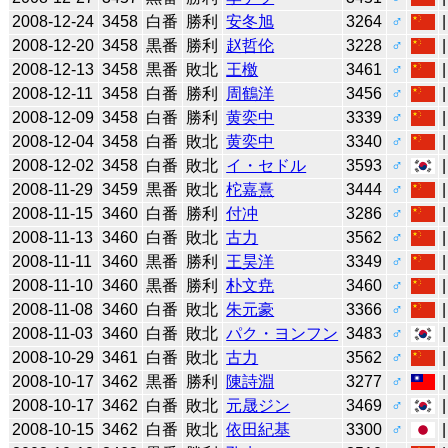
2008-12-24
3458
白番
勝利
安冬旭
3264
♂
2008-12-20
3458
黒番
勝利
赵哲伦
3228
♂
2008-12-13
3458
黒番
敗北
王檄
3461
♂
2008-12-11
3458
白番
勝利
周鶴洋
3456
♂
2008-12-09
3458
白番
勝利
黄奕中
3339
♂
2008-12-04
3458
白番
敗北
黄奕中
3340
♂
2008-12-02
3458
白番
敗北
イ・セドル
3593
♂
2008-11-29
3459
黒番
敗北
柁嘉熹
3444
♂
2008-11-15
3460
白番
勝利
付冲
3286
♂
2008-11-13
3460
白番
敗北
古力
3562
♂
2008-11-11
3460
黒番
勝利
王昊洋
3349
♂
2008-11-10
3460
黒番
勝利
朴文尭
3460
♂
2008-11-08
3460
白番
敗北
朱元豪
3366
♂
2008-11-03
3460
白番
敗北
パク・ヨンフン
3483
♂
2008-10-29
3461
白番
敗北
古力
3562
♂
2008-10-17
3462
黒番
勝利
陳詩淵
3277
♂
2008-10-17
3462
白番
敗北
元晟ジン
3469
♂
2008-10-15
3462
白番
敗北
依田紀基
3300
♂