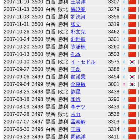
2007-11-10
3500
白番
勝利
王昊洋
3307
♂
2007-11-03
3500
白番
敗北
馬暁春
3279
♂
2007-11-03
3500
白番
勝利
罗洗河
3356
♂
2007-11-01
3500
白番
勝利
张立
3319
♂
2007-10-26
3500
白番
敗北
朴文尭
3462
♂
2007-10-24
3500
黒番
勝利
刘世振
3301
♂
2007-10-20
3500
黒番
勝利
陈潇楠
3260
♂
2007-10-13
3500
黒番
勝利
孔杰
3503
♂
2007-10-10
3500
白番
敗北
イ・セドル
3575
♂
2007-09-27
3500
黒番
勝利
王磊
3386
♂
2007-09-06
3499
白番
勝利
趙漢乗
3454
♂
2007-09-04
3499
黒番
勝利
金恵敏
3001
♀
2007-08-25
3498
黒番
敗北
劉星
3438
♂
2007-08-18
3498
黒番
勝利
陶忻
3290
♂
2007-08-09
3498
黒番
勝利
李テツ
3439
♂
2007-07-28
3497
黒番
敗北
古力
3536
♂
2007-07-07
3497
黒番
勝利
孟泰齢
3303
♂
2007-06-30
3496
白番
勝利
王雷
3314
♂
2007-06-23
3496
黒番
勝利
周鶴洋
3411
♂