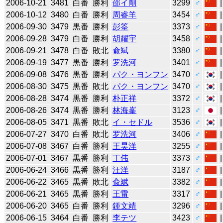
2006-10-21
3481
白番
勝利
邵イ剛
3299
♂
2006-10-12
3480
白番
勝利
周睿羊
3454
♂
2006-09-30
3479
黒番
勝利
彭筌
3373
♂
2006-09-28
3479
白番
勝利
胡耀宇
3458
♂
2006-09-21
3478
白番
敗北
兪斌
3380
♂
2006-09-19
3477
黒番
勝利
罗洗河
3401
♂
2006-09-08
3476
黒番
勝利
パク・ヨンフン
3470
♂
2006-08-30
3475
黒番
敗北
パク・ヨンフン
3470
♂
2006-08-28
3474
黒番
勝利
朴正祥
3372
♂
2006-08-26
3474
黒番
勝利
林海峯
3123
♂
2006-08-05
3471
黒番
敗北
イ・セドル
3536
♂
2006-07-27
3470
白番
敗北
罗洗河
3406
♂
2006-07-08
3467
白番
勝利
王昊洋
3255
♂
2006-07-01
3467
黒番
勝利
丁伟
3373
♂
2006-06-24
3466
黒番
勝利
汪洋
3187
♂
2006-06-22
3465
黒番
敗北
兪斌
3382
♂
2006-06-21
3465
黒番
勝利
王雷
3317
♂
2006-06-20
3465
白番
勝利
鍾文靖
3296
♂
2006-06-15
3464
白番
勝利
李テツ
3423
♂