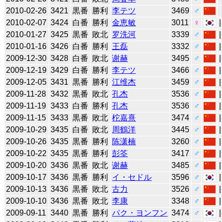
2010-02-26
3421
黒番
勝利
李テツ
3469
♂
2010-02-07
3424
白番
勝利
金恵敏
3011
♀
2010-01-27
3425
黒番
敗北
罗洗河
3339
♂
2010-01-16
3426
白番
勝利
王磊
3332
♂
2009-12-30
3428
白番
敗北
谢赫
3495
♂
2009-12-19
3429
白番
勝利
李テツ
3466
♂
2009-12-05
3431
黒番
勝利
江维杰
3459
♂
2009-11-28
3432
黒番
敗北
孔杰
3536
♂
2009-11-19
3433
白番
勝利
孔杰
3536
♂
2009-11-15
3433
黒番
敗北
柁嘉熹
3474
♂
2009-10-29
3435
白番
敗北
周鶴洋
3445
♂
2009-10-26
3435
黒番
勝利
陈潇楠
3260
♂
2009-10-22
3435
黒番
勝利
彭筌
3417
♂
2009-10-20
3436
黒番
敗北
谢赫
3485
♂
2009-10-17
3436
黒番
勝利
イ・セドル
3596
♂
2009-10-13
3436
黒番
敗北
古力
3526
♂
2009-10-10
3436
黒番
敗北
李康
3348
♂
2009-09-11
3440
黒番
勝利
パク・ヨンフン
3474
♂