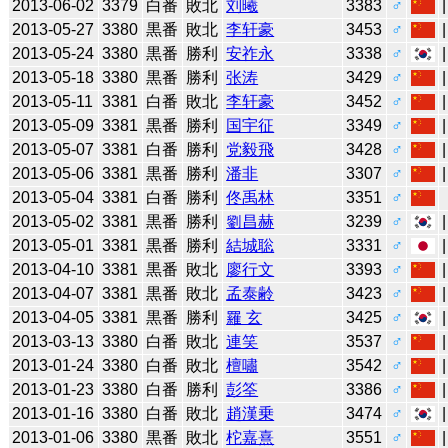
2013-06-02
3379
白番
敗北
刘曦
3383
♂
2013-05-27
3380
黒番
敗北
李轩豪
3453
♂
2013-05-24
3380
黒番
勝利
安祚永
3338
♂
2013-05-18
3380
黒番
勝利
张涛
3429
♂
2013-05-11
3381
白番
敗北
李轩豪
3452
♂
2013-05-09
3381
黒番
勝利
国宇征
3349
♂
2013-05-07
3381
白番
勝利
党毅飛
3428
♂
2013-05-06
3381
黒番
勝利
潘非
3307
♂
2013-05-04
3381
白番
勝利
佟禹林
3351
♂
2013-05-02
3381
黒番
勝利
劉昌赫
3239
♂
2013-05-01
3381
黒番
勝利
結城聡
3331
♂
2013-04-10
3381
黒番
敗北
廖行文
3393
♂
2013-04-07
3381
黒番
敗北
孟泰齢
3423
♂
2013-04-05
3381
黒番
勝利
羅 玄
3425
♂
2013-03-13
3380
白番
敗北
連笑
3537
♂
2013-01-24
3380
白番
敗北
檀嘯
3542
♂
2013-01-23
3380
白番
勝利
彭筌
3386
♂
2013-01-16
3380
白番
敗北
趙漢乗
3474
♂
2013-01-06
3380
黒番
敗北
柁嘉熹
3551
♂