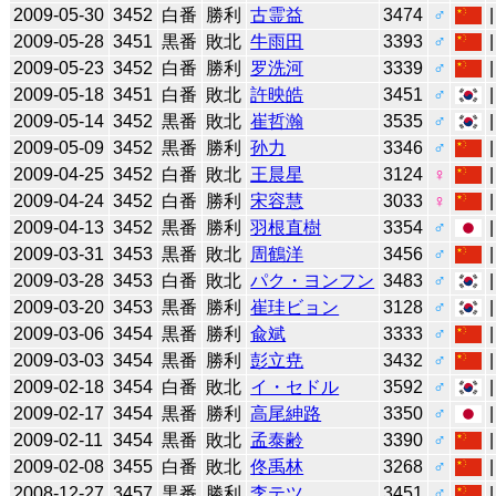
2009-05-30
3452
白番
勝利
古霊益
3474
♂
2009-05-28
3451
黒番
敗北
牛雨田
3393
♂
2009-05-23
3452
白番
勝利
罗洗河
3339
♂
2009-05-18
3451
白番
敗北
許映皓
3451
♂
2009-05-14
3452
黒番
敗北
崔哲瀚
3535
♂
2009-05-09
3452
黒番
勝利
孙力
3346
♂
2009-04-25
3452
白番
敗北
王晨星
3124
♀
2009-04-24
3452
白番
勝利
宋容慧
3033
♀
2009-04-13
3452
黒番
勝利
羽根直樹
3354
♂
2009-03-31
3453
黒番
敗北
周鶴洋
3456
♂
2009-03-28
3453
白番
敗北
パク・ヨンフン
3483
♂
2009-03-20
3453
黒番
勝利
崔珪ビョン
3128
♂
2009-03-06
3454
黒番
勝利
兪斌
3333
♂
2009-03-03
3454
黒番
勝利
彭立尭
3432
♂
2009-02-18
3454
白番
敗北
イ・セドル
3592
♂
2009-02-17
3454
黒番
勝利
高尾紳路
3350
♂
2009-02-11
3454
黒番
敗北
孟泰齢
3390
♂
2009-02-08
3455
白番
敗北
佟禹林
3268
♂
2008-12-27
3457
黒番
勝利
李テツ
3451
♂