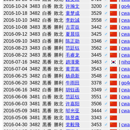
2016-10-24
3483
白番
敗北
许瀚文
3200
♂
|
go4
2016-10-18
3482
白番
敗北
童梦成
3529
♂
|
cwa
2016-10-10
3482
白番
敗北
李欽誠
3558
♂
|
cwa
2016-10-08
3483
黒番
勝利
古霊益
3442
♂
|
cwa
2016-09-12
3483
白番
敗北
夏晨琨
3425
♂
|
cwa
2016-09-10
3483
白番
勝利
陈正勋
3346
♂
|
cwa
2016-08-23
3483
白番
勝利
范廷钰
3562
♂
|
cwa
2016-08-22
3483
黒番
勝利
毛睿龙
3445
♂
|
cwa
2016-07-16
3482
黒番
敗北
趙漢乗
3463
♂
|
niho
2016-07-04
3482
黒番
敗北
黄雲嵩
3543
♂
|
cwa
2016-06-25
3482
白番
勝利
杨鼎新
3548
♂
|
cwa
2016-06-20
3482
黒番
勝利
牛雨田
3378
♂
|
go4
2016-06-16
3482
白番
勝利
胡钰函
3349
♂
|
cwa
2016-06-06
3481
白番
敗北
范廷钰
3551
♂
|
cwa
2016-06-03
3481
黒番
敗北
许嘉阳
3506
♂
|
cwa
2016-05-09
3481
黒番
敗北
邬光亚
3444
♂
|
cwa
2016-05-06
3481
黒番
敗北
陈昱森
3343
♂
2016-04-30
3482
黒番
勝利
党毅飛
3453
♂
|
cwa