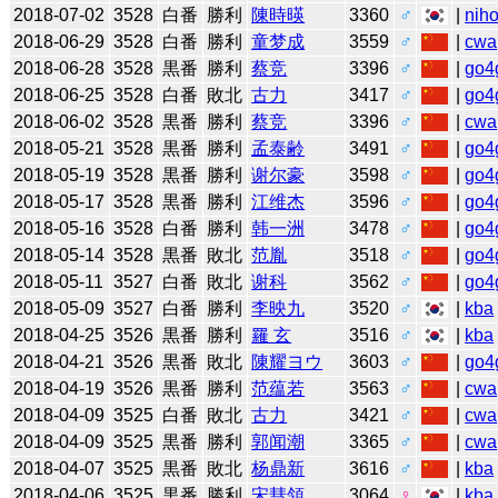
2018-07-02
3528
白番
勝利
陳時暎
3360
♂
|
niho
2018-06-29
3528
白番
勝利
童梦成
3559
♂
|
cwa
2018-06-28
3528
黒番
勝利
蔡竞
3396
♂
|
go4
2018-06-25
3528
白番
敗北
古力
3417
♂
|
go4
2018-06-02
3528
黒番
勝利
蔡竞
3396
♂
|
cwa
2018-05-21
3528
黒番
勝利
孟泰齢
3491
♂
|
go4
2018-05-19
3528
黒番
勝利
谢尔豪
3598
♂
|
go4
2018-05-17
3528
黒番
勝利
江维杰
3596
♂
|
go4
2018-05-16
3528
白番
勝利
韩一洲
3478
♂
|
go4
2018-05-14
3528
黒番
敗北
范胤
3518
♂
|
go4
2018-05-11
3527
白番
敗北
谢科
3562
♂
|
go4
2018-05-09
3527
白番
勝利
李映九
3520
♂
|
kba
2018-04-25
3526
黒番
勝利
羅 玄
3516
♂
|
kba
2018-04-21
3526
黒番
敗北
陳耀ヨウ
3603
♂
|
go4
2018-04-19
3526
黒番
勝利
范蕴若
3563
♂
|
cwa
2018-04-09
3525
白番
敗北
古力
3421
♂
|
cwa
2018-04-09
3525
黒番
勝利
郭闻潮
3365
♂
|
cwa
2018-04-07
3525
黒番
敗北
杨鼎新
3616
♂
|
kba
2018-04-06
3525
黒番
勝利
宋彗領
3064
♀
|
kba