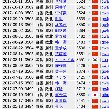
2017-10-11
3509
黒番
勝利
李轩豪
3524
♂
|
cwa
2017-10-10
3509
白番
勝利
周睿羊
3541
♂
|
cwa
2017-10-08
3508
白番
敗北
李轩豪
3524
♂
|
cwa
2017-09-29
3508
黒番
敗北
谢科
3539
♂
|
go4
2017-09-13
3506
白番
勝利
马逸超
3350
♂
|
go4
2017-09-02
3505
白番
勝利
胡跃峰
3384
♂
|
go4
2017-08-31
3505
白番
敗北
孟泰齢
3482
♂
|
cwa
2017-08-29
3504
白番
敗北
韩一洲
3483
♂
|
go4
2017-08-22
3504
黒番
勝利
童梦成
3536
♂
|
cwa
2017-08-14
3503
黒番
敗北
范蕴若
3551
♂
|
cwa
2017-08-11
3503
黒番
勝利
イ・セドル
3551
♂
|
kba
2017-08-09
3503
白番
勝利
陈梓健
3428
♂
|
cwa
2017-07-19
3500
黒番
勝利
黄子萍
2874
♀
|
go4
2017-07-17
3500
白番
敗北
李テツ
3425
♂
|
cwa
2017-07-15
3500
白番
勝利
韩一洲
3474
♂
|
cwa
2017-07-09
3499
白番
敗北
柯洁
3713
♂
|
go4
2017-06-19
3497
白番
敗北
河野臨
3380
♂
|
niho
2017-06-17
3497
黒番
勝利
夏晨琨
3441
♂
|
cwa
2017-05-18
3494
白番
勝利
蔡竞
3404
♂
|
cwa