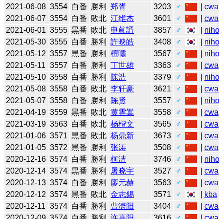
2021-06-08
3554
白番
勝利
郑胥
3203
♂
|
cwa
2021-06-07
3554
白番
敗北
江维杰
3601
♂
|
cwa
2021-06-01
3555
黒番
敗北
申眞諝
3857
♂
|
niho
2021-05-30
3555
白番
勝利
許映皓
3408
♂
|
niho
2021-05-12
3557
黒番
勝利
檀嘯
3567
♂
|
niho
2021-05-11
3557
白番
勝利
丁世雄
3363
♂
|
cwa
2021-05-10
3558
白番
勝利
陈浩
3379
♂
|
niho
2021-05-08
3558
白番
敗北
李轩豪
3621
♂
|
cwa
2021-05-07
3558
白番
勝利
陈贤
3557
♂
|
niho
2021-04-19
3559
黒番
敗北
黄雲嵩
3558
♂
|
cwa
2021-03-19
3563
白番
敗北
杨楷文
3565
♂
|
cwa
2021-01-06
3571
黒番
敗北
杨鼎新
3673
♂
|
cwa
2021-01-05
3572
黒番
勝利
张涛
3508
♂
|
cwa
2020-12-16
3574
白番
勝利
柯洁
3746
♂
|
niho
2020-12-14
3574
黒番
勝利
屠晓宇
3527
♂
|
cwa
2020-12-13
3574
白番
勝利
廖元赫
3563
♂
|
cwa
2020-12-12
3574
黒番
敗北
金志錫
3571
♂
|
kba
2020-12-11
3574
白番
勝利
曹潇阳
3404
♂
|
cwa
2020-12-09
3574
白番
勝利
许嘉阳
3616
♂
|
cwa