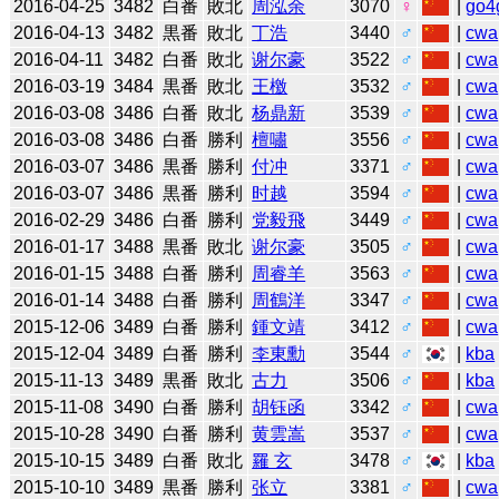
2016-04-25
3482
白番
敗北
周泓余
3070
♀
|
go4
2016-04-13
3482
黒番
敗北
丁浩
3440
♂
|
cwa
2016-04-11
3482
白番
敗北
谢尔豪
3522
♂
|
cwa
2016-03-19
3484
黒番
敗北
王檄
3532
♂
|
cwa
2016-03-08
3486
白番
敗北
杨鼎新
3539
♂
|
cwa
2016-03-08
3486
白番
勝利
檀嘯
3556
♂
|
cwa
2016-03-07
3486
黒番
勝利
付冲
3371
♂
|
cwa
2016-03-07
3486
黒番
勝利
时越
3594
♂
|
cwa
2016-02-29
3486
白番
勝利
党毅飛
3449
♂
|
cwa
2016-01-17
3488
黒番
敗北
谢尔豪
3505
♂
|
cwa
2016-01-15
3488
白番
勝利
周睿羊
3563
♂
|
cwa
2016-01-14
3488
白番
勝利
周鶴洋
3347
♂
|
cwa
2015-12-06
3489
白番
勝利
鍾文靖
3412
♂
|
cwa
2015-12-04
3489
白番
勝利
李東勳
3544
♂
|
kba
2015-11-13
3489
黒番
敗北
古力
3506
♂
|
kba
2015-11-08
3490
白番
勝利
胡钰函
3342
♂
|
cwa
2015-10-28
3490
白番
勝利
黄雲嵩
3537
♂
|
cwa
2015-10-15
3489
白番
敗北
羅 玄
3478
♂
|
kba
2015-10-10
3489
黒番
勝利
张立
3381
♂
|
cwa