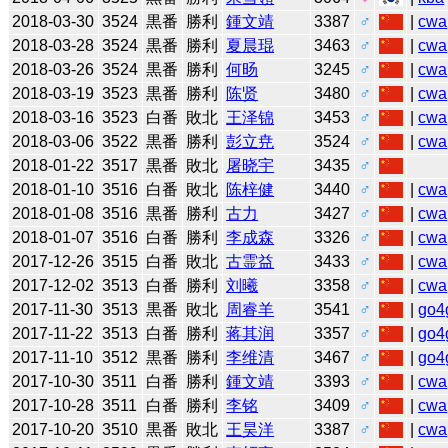
2018-03-30
3524
黒番
勝利
鍾文靖
3387
♂
|
cwa
2018-03-28
3524
黒番
勝利
夏晨琨
3463
♂
|
cwa
2018-03-26
3524
黒番
勝利
何旸
3245
♂
|
cwa
2018-03-19
3523
黒番
勝利
陈贤
3480
♂
|
cwa
2018-03-16
3523
白番
敗北
王泽锦
3453
♂
|
cwa
2018-03-06
3522
黒番
勝利
彭立尭
3524
♂
|
cwa
2018-01-22
3517
黒番
敗北
屠晓宇
3435
♂
2018-01-10
3516
白番
敗北
陈梓健
3440
♂
|
cwa
2018-01-08
3516
黒番
勝利
古力
3427
♂
|
cwa
2018-01-07
3516
白番
勝利
李成森
3326
♂
|
cwa
2017-12-26
3515
白番
敗北
古霊益
3433
♂
|
cwa
2017-12-02
3513
白番
勝利
刘曦
3358
♂
|
cwa
2017-11-30
3513
黒番
敗北
周睿羊
3541
♂
|
go4
2017-11-22
3513
白番
勝利
蒋其润
3357
♂
|
go4
2017-11-10
3512
黒番
勝利
李维清
3467
♂
|
go4
2017-10-30
3511
白番
勝利
鍾文靖
3393
♂
|
cwa
2017-10-28
3511
白番
勝利
李铭
3409
♂
|
cwa
2017-10-20
3510
黒番
敗北
王昊洋
3387
♂
|
cwa