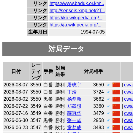
リンク
https://www.baduk.or.kr/r...
リンク
http://senseis.xmp.net/?T...
リンク
https://ko.wikipedia.org/...
リンク
https://ja.wikipedia.org/...
生年月日
1994-07-05
対局データ
レー
対局
日付
ティ
手番
対局相手
結果
ング
2026-08-07
3550
白番
勝利
屠晓宇
3650
♂
|
cwa
2026-08-07
3550
白番
勝利
丁浩
3724
♂
|
cwa
2026-08-02
3550
黒番
勝利
杨鼎新
3662
♂
|
cwa
2026-07-22
3549
白番
勝利
郑载想
3360
♂
|
cwa
2026-07-16
3549
白番
勝利
薛冠华
3479
♂
|
cwa
2026-06-30
3547
黒番
勝利
张一淼
2958
♂
|
cwa
2026-06-23
3547
白番
敗北
童梦成
3483
♂
|
cwa