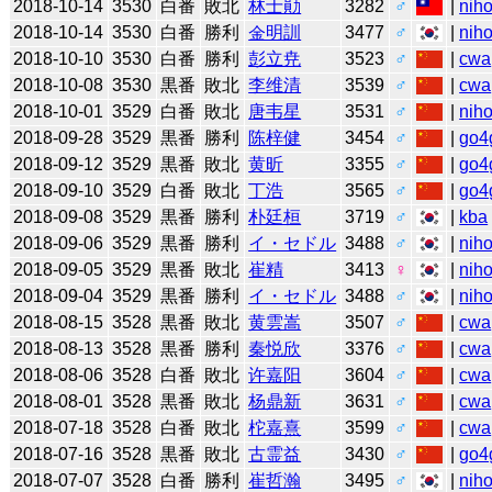
2018-10-14
3530
白番
敗北
林士勛
3282
♂
|
niho
2018-10-14
3530
白番
勝利
金明訓
3477
♂
|
niho
2018-10-10
3530
白番
勝利
彭立尭
3523
♂
|
cwa
2018-10-08
3530
黒番
敗北
李维清
3539
♂
|
cwa
2018-10-01
3529
白番
敗北
唐韦星
3531
♂
|
niho
2018-09-28
3529
黒番
勝利
陈梓健
3454
♂
|
go4
2018-09-12
3529
黒番
敗北
黄昕
3355
♂
|
go4
2018-09-10
3529
白番
敗北
丁浩
3565
♂
|
go4
2018-09-08
3529
黒番
勝利
朴廷桓
3719
♂
|
kba
2018-09-06
3529
黒番
勝利
イ・セドル
3488
♂
|
niho
2018-09-05
3529
黒番
敗北
崔精
3413
♀
|
niho
2018-09-04
3529
黒番
勝利
イ・セドル
3488
♂
|
niho
2018-08-15
3528
黒番
敗北
黄雲嵩
3507
♂
|
cwa
2018-08-13
3528
黒番
勝利
秦悦欣
3376
♂
|
cwa
2018-08-06
3528
白番
敗北
许嘉阳
3604
♂
|
cwa
2018-08-01
3528
黒番
敗北
杨鼎新
3631
♂
|
cwa
2018-07-18
3528
白番
敗北
柁嘉熹
3599
♂
|
cwa
2018-07-16
3528
黒番
敗北
古霊益
3430
♂
|
go4
2018-07-07
3528
白番
勝利
崔哲瀚
3495
♂
|
niho