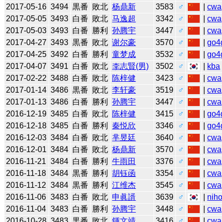
2017-05-16
3494
黒番
敗北
杨鼎新
3583
♂
|
cwa
2017-05-05
3493
白番
敗北
马逸超
3342
♂
|
cwa
2017-05-03
3493
白番
勝利
孙腾宇
3447
♂
|
cwa
2017-04-27
3493
黒番
敗北
谢尔豪
3570
♂
|
go4
2017-04-25
3492
白番
勝利
童梦成
3532
♂
|
go4
2017-04-07
3491
白番
敗北
李志賢(男)
3502
♂
|
kba
2017-02-22
3488
白番
敗北
陈梓健
3423
♂
|
cwa
2017-01-14
3486
黒番
敗北
李轩豪
3519
♂
|
cwa
2017-01-13
3486
白番
勝利
孙腾宇
3447
♂
|
cwa
2016-12-19
3485
白番
敗北
陈梓健
3415
♂
|
go4
2016-12-18
3485
白番
勝利
秦悦欣
3346
♂
|
go4
2016-12-03
3484
白番
敗北
芈昱廷
3640
♂
|
cwa
2016-12-01
3484
白番
敗北
杨鼎新
3570
♂
|
cwa
2016-11-21
3484
白番
勝利
牛雨田
3376
♂
|
cwa
2016-11-18
3484
黒番
勝利
胡钰函
3354
♂
|
cwa
2016-11-12
3484
黒番
勝利
江维杰
3545
♂
|
cwa
2016-11-06
3483
白番
敗北
申眞諝
3639
♂
|
niho
2016-11-04
3483
白番
勝利
孙腾宇
3448
♂
|
cwa
2016-10-28
3483
黒番
敗北
鍾文靖
3416
♂
|
cwa