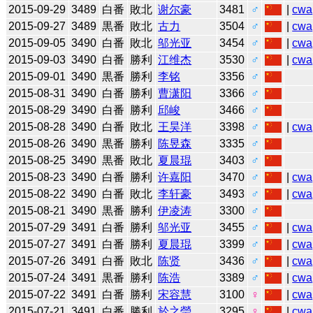
2015-09-29
3489
白番
敗北
谢尔豪
3481
♂
|
cwa
2015-09-27
3489
黒番
敗北
古力
3504
♂
|
cwa
2015-09-05
3490
白番
敗北
邬光亚
3454
♂
|
cwa
2015-09-03
3490
白番
勝利
江维杰
3530
♂
|
cwa
2015-09-01
3490
黒番
勝利
李铭
3356
♂
2015-08-31
3490
白番
勝利
曹潇阳
3366
♂
2015-08-29
3490
白番
勝利
邱峻
3466
♂
2015-08-28
3490
白番
敗北
王昊洋
3398
♂
|
cwa
2015-08-26
3490
黒番
勝利
陈昱森
3335
♂
2015-08-25
3490
黒番
敗北
夏晨琨
3403
♂
2015-08-23
3490
白番
勝利
许嘉阳
3470
♂
|
cwa
2015-08-22
3490
白番
敗北
李轩豪
3493
♂
|
cwa
2015-08-21
3490
黒番
勝利
伊凌涛
3300
♂
2015-07-29
3491
白番
勝利
邬光亚
3455
♂
|
cwa
2015-07-27
3491
白番
勝利
夏晨琨
3399
♂
|
cwa
2015-07-26
3491
白番
敗北
陈贤
3436
♂
|
cwa
2015-07-24
3491
黒番
勝利
陈浩
3389
♂
|
cwa
2015-07-22
3491
白番
勝利
宋容慧
3100
♀
|
cwa
2015-07-21
3491
白番
勝利
於之瑩
3295
♀
|
cwa