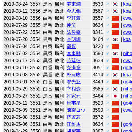
2019-08-24
3557
黒番
勝利
姜東潤
3530
♂
|
kba
2019-08-12
3556
黒番
敗北
金志錫
3567
♂
|
kba
2019-08-10
3556
白番
勝利
李轩豪
3557
♂
|
cwa
2019-07-29
3555
黒番
敗北
連笑
3634
♂
|
cwa
2019-07-22
3554
白番
敗北
陈昱森
3341
♂
|
cwa
2019-07-20
3554
黒番
敗北
金明訓
3464
♂
|
kba
2019-07-04
3554
白番
勝利
郑胥
3220
♂
2019-07-02
3554
黒番
勝利
李東勳
3590
♂
|
niho
2019-06-17
3553
黒番
敗北
范廷钰
3638
♂
|
cwa
2019-06-10
3553
白番
勝利
尧潇童
3051
♂
|
go4
2019-06-03
3552
黒番
敗北
朴河旼
3414
♂
|
kba
2019-06-01
3552
白番
勝利
邬光亚
3449
♂
|
go4
2019-05-29
3552
白番
勝利
卞相壹
3585
♂
|
niho
2019-05-27
3552
黒番
勝利
許家元
3464
♂
|
niho
2019-05-11
3551
黒番
勝利
唐韦星
3520
♂
|
go4
2019-05-09
3551
黒番
勝利
陳耀ヨウ
3590
♂
|
cwa
2019-05-08
3551
黒番
勝利
范蕴若
3572
♂
2019-05-06
3551
白番
敗北
江维杰
3634
♂
|
go4
2019-04-29
3550
黒番
勝利
胡耀宇
3387
♂
|
go4