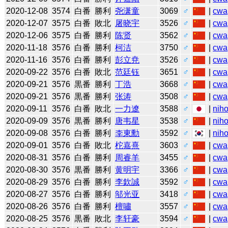
2020-12-08
3574
白番
勝利
尧潇童
3069
♂
|
cwa
2020-12-07
3575
白番
敗北
屠晓宇
3526
♂
|
cwa
2020-12-06
3575
白番
勝利
陈贤
3562
♂
|
cwa
2020-11-18
3576
白番
勝利
柯洁
3750
♂
|
cwa
2020-11-16
3576
白番
勝利
彭立尭
3526
♂
|
cwa
2020-09-22
3576
白番
敗北
范廷钰
3651
♂
|
cwa
2020-09-21
3576
黒番
勝利
丁浩
3668
♂
|
cwa
2020-09-21
3576
黒番
勝利
张涛
3508
♂
|
cwa
2020-09-11
3576
白番
敗北
一力遼
3588
♂
|
niho
2020-09-09
3576
黒番
勝利
唐韦星
3538
♂
|
niho
2020-09-08
3576
白番
勝利
李東勳
3592
♂
|
niho
2020-09-01
3576
白番
敗北
柁嘉熹
3603
♂
|
cwa
2020-08-31
3576
白番
勝利
周睿羊
3455
♂
|
cwa
2020-08-30
3576
黒番
勝利
黄明宇
3366
♂
|
cwa
2020-08-29
3576
白番
勝利
李欽誠
3592
♂
|
cwa
2020-08-27
3576
白番
勝利
邬光亚
3418
♂
|
cwa
2020-08-26
3576
白番
勝利
檀嘯
3557
♂
|
cwa
2020-08-25
3576
黒番
敗北
李轩豪
3594
♂
|
cwa