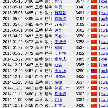
2015-05-16
3486
黒番
敗北
柯洁
3677
♂
|
kba
2015-05-11
3485
黒番
勝利
常昊
3348
♂
|
cwa
2015-05-06
3485
白番
敗北
范蕴若
3491
♂
|
cwa
2015-05-04
3485
黒番
勝利
陈翰祺
3194
♂
|
go4
2015-05-03
3485
黒番
勝利
万乐奇
3109
♂
|
cwa
2015-05-01
3484
黒番
勝利
連笑
3582
♂
|
cwa
2015-04-22
3483
黒番
勝利
周睿羊
3558
♂
|
cwa
2015-01-29
3472
黒番
敗北
王泽锦
3358
♂
|
cwa
2015-01-27
3472
黒番
勝利
檀嘯
3537
♂
|
cwa
2015-01-26
3472
黒番
勝利
安冬旭
3422
♂
|
cwa
2014-12-22
3467
白番
敗北
童梦成
3485
♂
|
kba
2014-12-21
3467
黒番
勝利
連笑
3565
♂
|
kba
2014-12-20
3467
白番
勝利
王元均
3290
♂
|
go4
2014-12-19
3467
白番
勝利
谢尔豪
3453
♂
|
cwa
2014-11-25
3462
黒番
敗北
檀嘯
3537
♂
|
cwa
2014-11-22
3462
白番
勝利
陳耀ヨウ
3557
♂
|
cwa
2014-11-11
3460
白番
勝利
马逸超
3302
♂
|
cwa
2014-11-09
3459
黒番
敗北
刘曦
3384
♂
|
cwa
2014-10-31
3458
白番
敗北
朴文尭
3420
♂
|
cwa