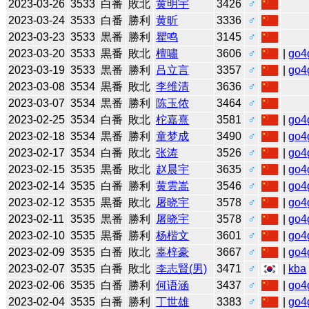
2023-03-26
3533
白番
敗北
黄明宇
3426
♂
2023-03-24
3533
白番
勝利
黄昕
3336
♂
2023-03-23
3533
黒番
勝利
瞿鸣
3145
♂
2023-03-20
3533
黒番
敗北
檀嘯
3606
♂
|
go4
2023-03-19
3533
黒番
勝利
吕立言
3357
♂
|
go4
2023-03-08
3534
黒番
敗北
李维清
3636
♂
2023-03-07
3534
黒番
勝利
陈玉侬
3464
♂
2023-02-25
3534
白番
敗北
柁嘉熹
3581
♂
|
go4
2023-02-18
3534
黒番
勝利
童梦成
3490
♂
|
go4
2023-02-17
3534
白番
敗北
张涛
3526
♂
|
go4
2023-02-15
3535
黒番
敗北
赵晨宇
3635
♂
|
go4
2023-02-14
3535
白番
勝利
黄雲嵩
3546
♂
|
go4
2023-02-12
3535
黒番
敗北
屠晓宇
3578
♂
|
go4
2023-02-11
3535
黒番
勝利
屠晓宇
3578
♂
|
go4
2023-02-10
3535
黒番
勝利
杨楷文
3601
♂
|
go4
2023-02-09
3535
白番
敗北
辜梓豪
3667
♂
|
go4
2023-02-07
3535
白番
敗北
李志賢(男)
3471
♂
|
kba
2023-02-06
3535
白番
勝利
何语涵
3437
♂
|
go4
2023-02-04
3535
白番
勝利
丁世雄
3383
♂
|
go4