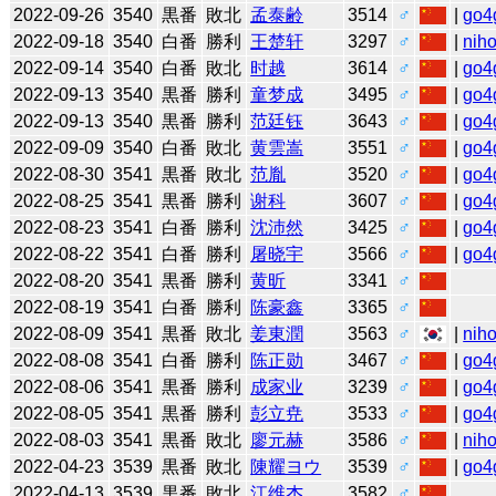
2022-09-26
3540
黒番
敗北
孟泰齢
3514
♂
|
go4
2022-09-18
3540
白番
勝利
王楚轩
3297
♂
|
niho
2022-09-14
3540
白番
敗北
时越
3614
♂
|
go4
2022-09-13
3540
黒番
勝利
童梦成
3495
♂
|
go4
2022-09-13
3540
黒番
勝利
范廷钰
3643
♂
|
go4
2022-09-09
3540
白番
敗北
黄雲嵩
3551
♂
|
go4
2022-08-30
3541
黒番
敗北
范胤
3520
♂
|
go4
2022-08-25
3541
黒番
勝利
谢科
3607
♂
|
go4
2022-08-23
3541
白番
勝利
沈沛然
3425
♂
|
go4
2022-08-22
3541
白番
勝利
屠晓宇
3566
♂
|
go4
2022-08-20
3541
黒番
勝利
黄昕
3341
♂
2022-08-19
3541
白番
勝利
陈豪鑫
3365
♂
2022-08-09
3541
黒番
敗北
姜東潤
3563
♂
|
niho
2022-08-08
3541
白番
勝利
陈正勋
3467
♂
|
go4
2022-08-06
3541
黒番
勝利
成家业
3239
♂
|
go4
2022-08-05
3541
黒番
勝利
彭立尭
3533
♂
|
go4
2022-08-03
3541
黒番
敗北
廖元赫
3586
♂
|
niho
2022-04-23
3539
黒番
敗北
陳耀ヨウ
3539
♂
|
go4
2022-04-13
3539
黒番
敗北
江维杰
3582
♂