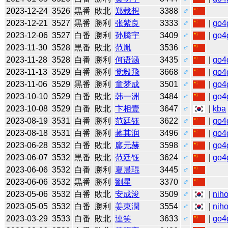
2023-12-24
3526
黒番
敗北
郑载想
3388
♂
2023-12-21
3527
黒番
勝利
张紫良
3333
♂
|
go4
2023-12-06
3527
白番
勝利
孙腾宇
3409
♂
|
go4
2023-11-30
3528
黒番
敗北
范胤
3536
♂
2023-11-28
3528
白番
勝利
何语涵
3435
♂
|
go4
2023-11-13
3529
白番
勝利
党毅飛
3668
♂
|
go4
2023-11-06
3529
黒番
勝利
童梦成
3501
♂
|
go4
2023-10-10
3529
白番
敗北
韩一洲
3484
♂
|
go4
2023-10-08
3529
白番
敗北
卞相壹
3647
♂
|
kba
2023-08-19
3531
白番
勝利
范廷钰
3622
♂
|
go4
2023-08-18
3531
白番
勝利
蒋其润
3496
♂
|
go4
2023-06-28
3532
白番
敗北
廖元赫
3598
♂
|
go4
2023-06-07
3532
黒番
敗北
范廷钰
3624
♂
|
go4
2023-06-06
3532
白番
勝利
夏晨琨
3445
♂
2023-06-06
3532
黒番
勝利
劉星
3370
♂
2023-05-06
3532
白番
敗北
安成浚
3509
♂
|
niho
2023-05-05
3532
白番
勝利
姜東潤
3554
♂
|
niho
2023-03-29
3533
白番
敗北
連笑
3633
♂
|
go4