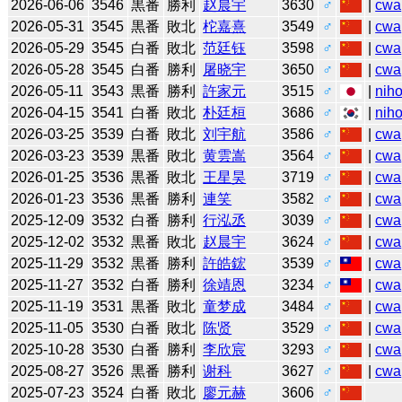
2026-06-06
3546
黒番
勝利
赵晨宇
3630
♂
|
cwa
2026-05-31
3545
黒番
敗北
柁嘉熹
3549
♂
|
cwa
2026-05-29
3545
白番
敗北
范廷钰
3598
♂
|
cwa
2026-05-28
3545
白番
勝利
屠晓宇
3650
♂
|
cwa
2026-05-11
3543
黒番
勝利
許家元
3515
♂
|
niho
2026-04-15
3541
白番
敗北
朴廷桓
3686
♂
|
niho
2026-03-25
3539
白番
敗北
刘宇航
3586
♂
|
cwa
2026-03-23
3539
黒番
敗北
黄雲嵩
3564
♂
|
cwa
2026-01-25
3536
黒番
敗北
王星昊
3719
♂
|
cwa
2026-01-23
3536
黒番
勝利
連笑
3582
♂
|
cwa
2025-12-09
3532
白番
勝利
行泓丞
3039
♂
|
cwa
2025-12-02
3532
黒番
敗北
赵晨宇
3624
♂
|
cwa
2025-11-29
3532
黒番
勝利
許皓鋐
3539
♂
|
cwa
2025-11-27
3532
白番
勝利
徐靖恩
3234
♂
|
cwa
2025-11-19
3531
黒番
敗北
童梦成
3484
♂
|
cwa
2025-11-05
3530
白番
敗北
陈贤
3529
♂
|
cwa
2025-10-28
3530
白番
勝利
李欣宸
3293
♂
|
cwa
2025-08-27
3526
黒番
勝利
谢科
3627
♂
|
cwa
2025-07-23
3524
白番
敗北
廖元赫
3606
♂