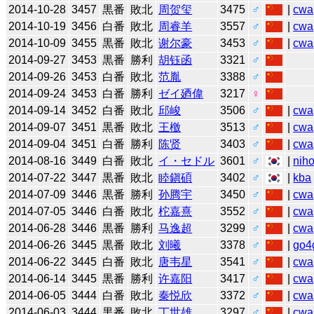
2014-10-28
3457
黒番
敗北
周贺玺
3475
♂
|
cwa
2014-10-19
3456
白番
敗北
周睿羊
3557
♂
|
cwa
2014-10-09
3455
黒番
敗北
谢尔豪
3453
♂
|
cwa
2014-09-27
3453
黒番
勝利
胡钰函
3321
♂
2014-09-26
3453
白番
敗北
范胤
3388
♂
2014-09-24
3453
白番
勝利
ゼイ廼偉
3217
♀
2014-09-14
3452
白番
敗北
邱峻
3506
♂
|
cwa
2014-09-07
3451
黒番
敗北
王檄
3513
♂
|
cwa
2014-09-04
3451
白番
勝利
陈贤
3403
♂
|
cwa
2014-08-16
3449
白番
敗北
イ・セドル
3601
♂
|
niho
2014-07-22
3447
黒番
敗北
睦鎭碩
3402
♂
|
kba
2014-07-09
3446
黒番
勝利
孙腾宇
3450
♂
|
cwa
2014-07-05
3446
白番
敗北
柁嘉熹
3552
♂
|
cwa
2014-06-28
3446
黒番
勝利
马逸超
3299
♂
|
cwa
2014-06-26
3445
黒番
敗北
刘曦
3378
♂
|
go4
2014-06-22
3445
白番
敗北
唐韦星
3541
♂
|
cwa
2014-06-14
3445
黒番
勝利
许嘉阳
3417
♂
|
cwa
2014-06-05
3444
白番
敗北
秦悦欣
3372
♂
|
cwa
2014-06-03
3444
黒番
敗北
丁世雄
3297
♂
|
cwa