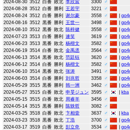
2024-08-30
3512
白番
敗北
李欣宸
3300
♂
2024-08-28
3512
白番
勝利
王若宇
3221
♂
2024-08-24
3512
白番
勝利
谢尔豪
3558
♂
|
go4
2024-08-16
3512
黒番
勝利
王世一
3498
♂
|
go4
2024-08-10
3512
黒番
敗北
陈梓健
3558
♂
|
go4
2024-07-23
3513
白番
勝利
連笑
3619
♂
|
go4
2024-06-23
3513
黒番
敗北
杨楷文
3582
♂
|
go4
2024-06-19
3514
白番
敗北
金禹丞
3564
♂
|
go4
2024-06-13
3514
黒番
敗北
范廷钰
3620
♂
|
go4
2024-06-12
3514
白番
勝利
杨楷文
3582
♂
|
go4
2024-06-10
3514
黒番
敗北
张涛
3491
♂
|
go4
2024-06-03
3514
白番
勝利
刘兆哲
3358
♂
|
go4
2024-05-29
3515
黒番
勝利
韩一洲
3462
♂
|
go4
2024-05-27
3515
白番
敗北
申旻ジュン
3595
♂
|
kba
2024-05-15
3515
白番
敗北
周睿羊
3456
♂
2024-05-14
3515
黒番
勝利
陈轶哲
3082
♂
2024-03-25
3518
白番
敗北
卞相壹
3637
♂
|
kba
2024-03-23
3518
黒番
敗北
丁浩
3700
♂
|
go4
2024-03-17
3519
白番
敗北
彭立尭
3534
♂
|
go4