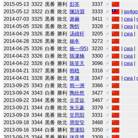
2015-05-13
3322
黒番
勝利
彭筌
3337
♂
2015-05-12
3322
白番
敗北
陳詩淵
3333
♂
|
go4go
2014-07-03
3325
黒番
敗北
谢赫
3411
♂
|
cwa
|
2014-05-05
3326
黒番
敗北
陶忻
3328
♂
|
cwa
|
2014-04-29
3326
黒番
勝利
汤靖轩
3205
♂
|
cwa
|
2014-04-28
3326
黒番
敗北
杨冬
3272
♂
2014-04-25
3326
白番
敗北
杨一(95)
3220
♂
|
cwa
|
2014-04-23
3326
白番
敗北
陈潇楠
3300
♂
|
cwa
|
2014-04-22
3326
白番
勝利
陈笑天
3096
♂
|
cwa
|
2014-04-21
3327
黒番
勝利
韩晗
3316
♂
2014-04-01
3328
黒番
敗北
李康
3347
♂
|
cwa
|
2013-09-25
3343
白番
敗北
韩一洲
3366
♂
2013-09-24
3343
白番
勝利
陶欣然
3427
♂
2013-09-22
3344
黒番
敗北
古霊益
3467
♂
2013-09-21
3344
白番
敗北
朱元豪
3379
♂
2013-09-19
3344
黒番
敗北
甘思阳
3331
♂
2013-09-18
3344
黒番
敗北
周贺玺
3468
♂
2013-09-16
3344
白番
勝利
曹潇阳
3350
♂
2013-09-15
3344
黒番
勝利
张亚博
3309
♂