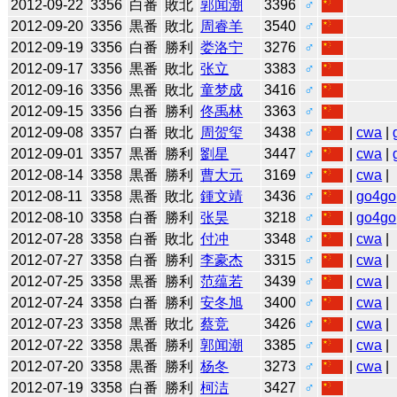
2012-09-22
3356
白番
敗北
郭闻潮
3396
♂
2012-09-20
3356
黒番
敗北
周睿羊
3540
♂
2012-09-19
3356
白番
勝利
娄洛宁
3276
♂
2012-09-17
3356
黒番
敗北
张立
3383
♂
2012-09-16
3356
黒番
敗北
童梦成
3416
♂
2012-09-15
3356
白番
勝利
佟禹林
3363
♂
2012-09-08
3357
白番
敗北
周贺玺
3438
♂
|
cwa
|
2012-09-01
3357
黒番
勝利
劉星
3447
♂
|
cwa
|
2012-08-14
3358
黒番
勝利
曹大元
3169
♂
|
cwa
|
2012-08-11
3358
黒番
敗北
鍾文靖
3436
♂
|
go4go
2012-08-10
3358
白番
勝利
张昊
3218
♂
|
go4go
2012-07-28
3358
白番
敗北
付冲
3348
♂
|
cwa
|
2012-07-27
3358
白番
勝利
李豪杰
3315
♂
|
cwa
|
2012-07-25
3358
黒番
勝利
范蕴若
3439
♂
|
cwa
|
2012-07-24
3358
白番
勝利
安冬旭
3400
♂
|
cwa
|
2012-07-23
3358
黒番
敗北
蔡竞
3426
♂
|
cwa
|
2012-07-22
3358
黒番
勝利
郭闻潮
3385
♂
|
cwa
|
2012-07-20
3358
黒番
勝利
杨冬
3273
♂
|
cwa
|
2012-07-19
3358
白番
勝利
柯洁
3427
♂