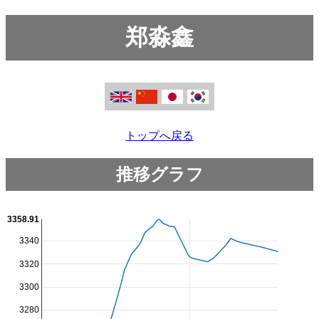
郑淼鑫
トップへ戻る
推移グラフ
3358.91
3340
3320
3300
3280