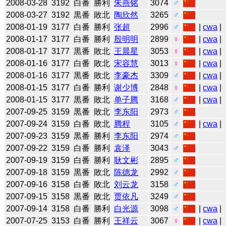
2008-03-28
3192
白番
勝利
朱燕铭
3074
♂
2008-03-27
3192
黒番
敗北
陶欣然
3265
♂
2008-01-19
3177
白番
勝利
张超
2996
♂
|
cwa
|
2008-01-17
3177
白番
勝利
殷明明
2899
♀
|
cwa
|
2008-01-17
3177
黒番
敗北
王晨星
3053
♀
|
cwa
|
2008-01-16
3177
白番
敗北
宋容慧
3013
♀
|
cwa
|
2008-01-16
3177
黒番
敗北
李豪杰
3309
♂
|
cwa
|
2008-01-15
3177
白番
勝利
谢少博
2848
♀
|
cwa
|
2008-01-15
3177
黒番
敗北
单子腾
3168
♂
|
cwa
|
2007-09-25
3159
黒番
敗北
李东阳
2973
♂
2007-09-24
3159
白番
敗北
腾程
3105
♂
|
cwa
|
2007-09-23
3159
黒番
勝利
李东阳
2974
♂
2007-09-22
3159
白番
勝利
袁泽
3043
♂
2007-09-19
3159
白番
勝利
耿文彬
2895
♂
2007-09-18
3159
黒番
敗北
陈德龙
2992
♂
2007-09-16
3158
白番
敗北
刘云龙
3158
♂
2007-09-15
3158
黒番
敗北
贾依凡
3249
♂
2007-09-14
3158
白番
勝利
白光源
3098
♂
|
cwa
|
2007-07-25
3153
白番
勝利
王祥云
3067
♀
|
cwa
|