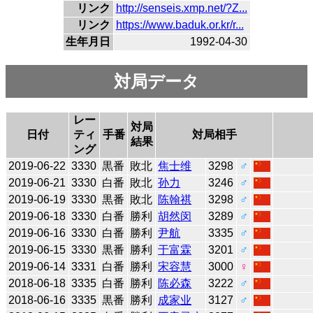
リンク
http://senseis.xmp.net/?Z...
リンク
https://www.baduk.or.kr/r...
生年月日
1992-04-30
対局データ
レー
対局
日付
ティ
手番
対局相手
結果
ング
2019-06-22
3330
黒番
敗北
焦士维
3298
♂
2019-06-21
3330
白番
敗北
孙力
3246
♂
2019-06-19
3330
黒番
敗北
陈翰祺
3298
♂
2019-06-18
3330
白番
勝利
胡然闵
3289
♂
2019-06-16
3330
白番
勝利
尹航
3335
♂
2019-06-15
3330
黒番
勝利
于富霖
3201
♂
2019-06-14
3331
白番
勝利
宋容慧
3000
♀
2018-06-18
3335
白番
勝利
陈必森
3222
♂
2018-06-16
3335
黒番
勝利
成家业
3127
♂