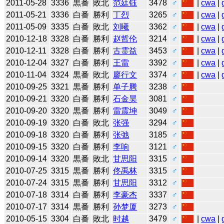
2011-05-28
3336
黒番
敗北
范廷钰
3478
♂
|
cwa
|
2011-05-21
3336
白番
勝利
丁烈
3265
♂
|
cwa
|
2011-05-09
3335
白番
敗北
刘曦
3362
♂
|
cwa
|
2010-12-18
3328
白番
勝利
赵哲伦
3214
♂
|
cwa
|
2010-12-11
3328
白番
勝利
古霊益
3453
♂
|
cwa
|
2010-12-04
3327
白番
勝利
王雷
3392
♂
|
cwa
|
2010-11-04
3324
黒番
敗北
廖行文
3374
♂
|
cwa
|
2010-09-25
3321
黒番
勝利
单子腾
3238
♂
2010-09-21
3320
白番
勝利
石金昊
3081
♂
2010-09-20
3320
黒番
勝利
雷震坤
3049
♂
2010-09-19
3320
白番
敗北
张强
3294
♂
2010-09-18
3320
白番
勝利
张弛
3185
♂
2010-09-15
3320
白番
勝利
李响
3121
♂
2010-09-14
3320
黒番
敗北
甘思阳
3315
♂
2010-07-25
3315
黒番
勝利
佟禹林
3315
♂
2010-07-24
3315
黒番
勝利
甘思阳
3312
♂
2010-07-18
3314
白番
勝利
李豪杰
3337
♂
2010-07-17
3314
黒番
勝利
孙梦厦
3273
♂
2010-05-15
3304
白番
敗北
时越
3479
♂
|
cwa
|