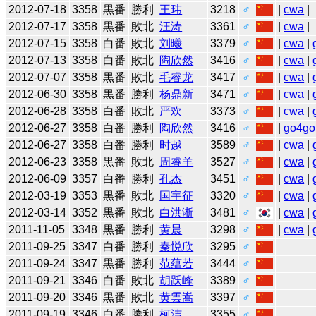
2012-07-18
3358
黒番
勝利
王玮
3218
♂
|
cwa
|
2012-07-17
3358
黒番
敗北
汪涛
3361
♂
|
cwa
|
2012-07-15
3358
白番
敗北
刘曦
3379
♂
|
cwa
|
2012-07-13
3358
白番
敗北
陶欣然
3416
♂
|
cwa
|
2012-07-07
3358
黒番
敗北
毛睿龙
3417
♂
|
cwa
|
2012-06-30
3358
黒番
勝利
杨鼎新
3471
♂
|
cwa
|
2012-06-28
3358
白番
敗北
严欢
3373
♂
|
cwa
|
2012-06-27
3358
白番
勝利
陶欣然
3416
♂
|
go4go
2012-06-27
3358
白番
勝利
时越
3589
♂
|
cwa
|
2012-06-23
3358
黒番
敗北
周睿羊
3527
♂
|
cwa
|
2012-06-09
3357
白番
勝利
孔杰
3451
♂
|
cwa
|
2012-03-19
3353
黒番
敗北
国宇征
3320
♂
|
cwa
|
2012-03-14
3352
黒番
敗北
白洪淅
3481
♂
|
cwa
|
2011-11-05
3348
黒番
勝利
黄晨
3298
♂
|
cwa
|
2011-09-25
3347
白番
勝利
秦悦欣
3295
♂
2011-09-24
3347
黒番
勝利
范蕴若
3444
♂
2011-09-21
3346
白番
敗北
胡跃峰
3389
♂
2011-09-20
3346
黒番
敗北
黄雲嵩
3397
♂
2011-09-19
3346
白番
勝利
柯洁
3355
♂