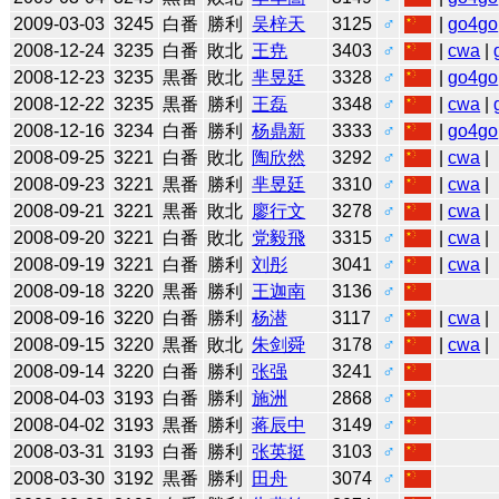
2009-03-03
3245
白番
勝利
吴梓天
3125
♂
|
go4go
2008-12-24
3235
白番
敗北
王尭
3403
♂
|
cwa
|
2008-12-23
3235
黒番
敗北
芈昱廷
3328
♂
|
go4go
2008-12-22
3235
黒番
勝利
王磊
3348
♂
|
cwa
|
2008-12-16
3234
白番
勝利
杨鼎新
3333
♂
|
go4go
2008-09-25
3221
白番
敗北
陶欣然
3292
♂
|
cwa
|
2008-09-23
3221
黒番
勝利
芈昱廷
3310
♂
|
cwa
|
2008-09-21
3221
黒番
敗北
廖行文
3278
♂
|
cwa
|
2008-09-20
3221
白番
敗北
党毅飛
3315
♂
|
cwa
|
2008-09-19
3221
白番
勝利
刘彤
3041
♂
|
cwa
|
2008-09-18
3220
黒番
勝利
王迦南
3136
♂
2008-09-16
3220
白番
勝利
杨潜
3117
♂
|
cwa
|
2008-09-15
3220
黒番
敗北
朱剑舜
3178
♂
|
cwa
|
2008-09-14
3220
白番
勝利
张强
3241
♂
2008-04-03
3193
白番
勝利
施洲
2868
♂
2008-04-02
3193
黒番
勝利
蒋辰中
3149
♂
2008-03-31
3193
白番
勝利
张英挺
3103
♂
2008-03-30
3192
黒番
勝利
田舟
3074
♂