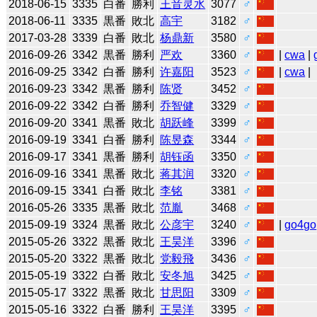
2018-06-15
3335
白番
勝利
王音灵水
3077
♂
2018-06-11
3335
黒番
敗北
高宇
3182
♂
2017-03-28
3339
白番
敗北
杨鼎新
3580
♂
2016-09-26
3342
黒番
勝利
严欢
3360
♂
|
cwa
|
2016-09-25
3342
白番
勝利
许嘉阳
3523
♂
|
cwa
|
2016-09-23
3342
黒番
勝利
陈贤
3452
♂
2016-09-22
3342
白番
勝利
乔智健
3329
♂
2016-09-20
3341
黒番
敗北
胡跃峰
3399
♂
2016-09-19
3341
白番
勝利
陈昱森
3344
♂
2016-09-17
3341
黒番
勝利
胡钰函
3350
♂
2016-09-16
3341
黒番
敗北
蒋其润
3320
♂
2016-09-15
3341
白番
敗北
李铭
3381
♂
2016-05-26
3335
黒番
敗北
范胤
3468
♂
2015-09-19
3324
黒番
敗北
公彦宇
3240
♂
|
go4go
2015-05-26
3322
黒番
敗北
王昊洋
3396
♂
2015-05-20
3322
黒番
敗北
党毅飛
3436
♂
2015-05-19
3322
白番
敗北
安冬旭
3425
♂
2015-05-17
3322
黒番
敗北
甘思阳
3309
♂
2015-05-16
3322
白番
勝利
王昊洋
3395
♂