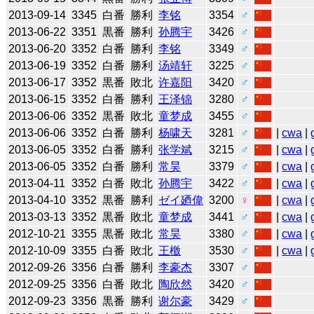
2013-09-14
3345
白番
勝利
李铭
3354
♂
2013-06-22
3351
黒番
勝利
孙腾宇
3426
♂
2013-06-20
3352
白番
勝利
李铭
3349
♂
2013-06-19
3352
白番
勝利
汤靖轩
3225
♂
2013-06-17
3352
黒番
敗北
许嘉阳
3420
♂
2013-06-15
3352
白番
勝利
王泽锦
3280
♂
2013-06-06
3352
黒番
敗北
童梦成
3455
♂
2013-06-06
3352
白番
勝利
杨啸天
3281
♂
|
cwa
|
2013-06-05
3352
白番
勝利
张学斌
3215
♂
|
cwa
|
2013-06-05
3352
白番
勝利
常昊
3379
♂
|
cwa
|
2013-04-11
3352
白番
敗北
孙腾宇
3422
♂
|
cwa
|
2013-04-10
3352
黒番
勝利
ゼイ廼偉
3200
♀
|
cwa
|
2013-03-13
3352
黒番
敗北
童梦成
3441
♂
|
cwa
|
2012-10-21
3355
黒番
敗北
常昊
3380
♂
|
cwa
|
2012-10-09
3355
白番
敗北
王檄
3530
♂
|
cwa
|
2012-09-26
3356
白番
勝利
李豪杰
3307
♂
2012-09-25
3356
白番
敗北
陶欣然
3420
♂
2012-09-23
3356
黒番
勝利
谢尔豪
3429
♂