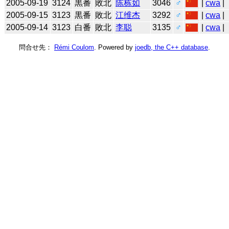
2005-09-19
3124
黒番
敗北
陈栋如
3046
♂
|
cwa
|
2005-09-15
3123
黒番
敗北
江维杰
3292
♂
|
cwa
|
2005-09-14
3123
白番
敗北
李聪
3135
♂
|
cwa
|
問合せ先：
Rémi Coulom
. Powered by
joedb, the C++ database
.