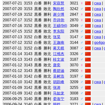
2007-07-21
3153
白番
勝利
宋容慧
3021
♀
|
cwa
|
2007-07-20
3153
黒番
敗北
陶欣然
3242
♂
|
cwa
|
2007-07-19
3152
黒番
勝利
谢少博
2847
♀
|
cwa
|
2007-07-17
3152
黒番
勝利
乔诗尧
2870
♀
|
cwa
|
2007-07-16
3152
黒番
敗北
王硕(94)
3049
♂
|
cwa
|
2007-07-15
3152
黒番
敗北
李东阳
2978
♂
|
cwa
|
2007-07-13
3152
白番
敗北
张昊
3147
♂
|
cwa
|
2007-07-12
3152
白番
敗北
王迦南
3144
♂
|
go4go
2007-07-11
3152
白番
勝利
蒋天棋
3087
♂
|
cwa
|
2007-01-14
3143
黒番
敗北
江维杰
3326
♂
2007-01-13
3143
白番
勝利
桂文波
3187
♂
2007-01-12
3143
黒番
敗北
唐奕
3070
♀
2007-01-12
3143
黒番
勝利
蔡碧涵
2900
♀
2007-01-10
3142
白番
敗北
吴树浩
3197
♂
2007-01-10
3142
黒番
敗北
胡跃峰
3209
♂
|
cwa
|
2007-01-09
3142
黒番
敗北
张涛
3255
♂
2007-01-09
3142
白番
勝利
马如龙
3008
♂
2006-09-25
3140
黒番
勝利
娄洛宁
3183
♂
2006-09-24
3140
白番
敗北
韩晗
3271
♂
|
cwa
|