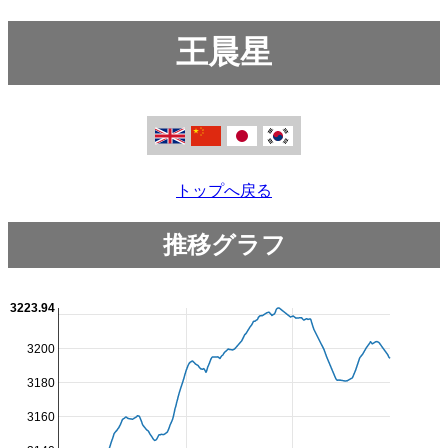
王晨星
トップへ戻る
推移グラフ
3223.94
3200
3180
3160