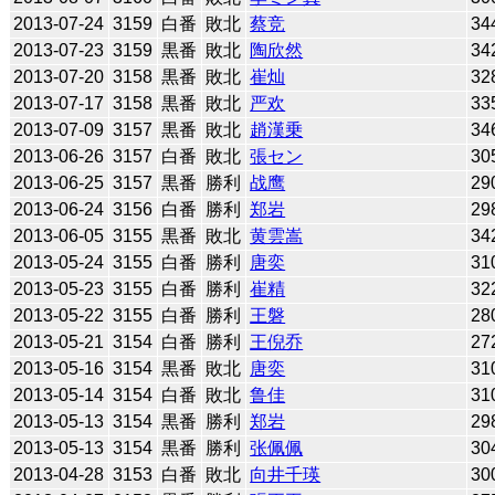
2013-07-24
3159
白番
敗北
蔡竞
34
2013-07-23
3159
黒番
敗北
陶欣然
34
2013-07-20
3158
黒番
敗北
崔灿
32
2013-07-17
3158
黒番
敗北
严欢
33
2013-07-09
3157
黒番
敗北
趙漢乗
34
2013-06-26
3157
白番
敗北
張セン
30
2013-06-25
3157
黒番
勝利
战鹰
29
2013-06-24
3156
白番
勝利
郑岩
29
2013-06-05
3155
黒番
敗北
黄雲嵩
34
2013-05-24
3155
白番
勝利
唐奕
31
2013-05-23
3155
白番
勝利
崔精
32
2013-05-22
3155
白番
勝利
王磐
28
2013-05-21
3154
白番
勝利
王倪乔
27
2013-05-16
3154
黒番
敗北
唐奕
31
2013-05-14
3154
白番
敗北
鲁佳
31
2013-05-13
3154
黒番
勝利
郑岩
29
2013-05-13
3154
黒番
勝利
张佩佩
30
2013-04-28
3153
白番
敗北
向井千瑛
30