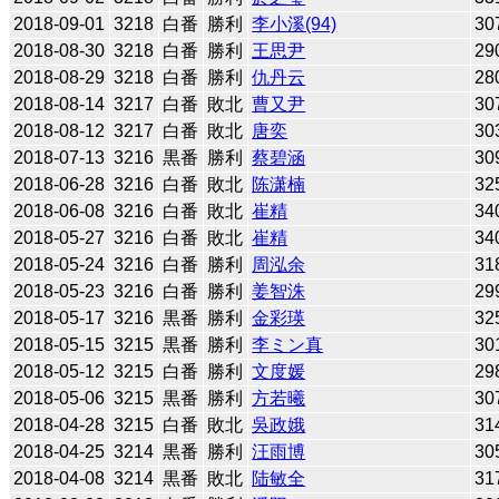
2018-09-01
3218
白番
勝利
李小溪(94)
30
2018-08-30
3218
白番
勝利
王思尹
29
2018-08-29
3218
白番
勝利
仇丹云
28
2018-08-14
3217
白番
敗北
曹又尹
30
2018-08-12
3217
白番
敗北
唐奕
30
2018-07-13
3216
黒番
勝利
蔡碧涵
30
2018-06-28
3216
白番
敗北
陈潇楠
32
2018-06-08
3216
白番
敗北
崔精
34
2018-05-27
3216
白番
敗北
崔精
34
2018-05-24
3216
白番
勝利
周泓余
31
2018-05-23
3216
白番
勝利
姜智洙
29
2018-05-17
3216
黒番
勝利
金彩瑛
32
2018-05-15
3215
黒番
勝利
李ミン真
30
2018-05-12
3215
白番
勝利
文度媛
29
2018-05-06
3215
黒番
勝利
方若曦
30
2018-04-28
3215
白番
敗北
吳政娥
31
2018-04-25
3214
黒番
勝利
汪雨博
30
2018-04-08
3214
黒番
敗北
陆敏全
31