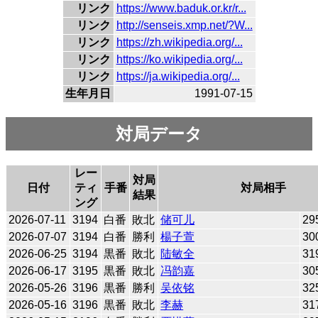
リンク
https://www.baduk.or.kr/r...
リンク
http://senseis.xmp.net/?W...
リンク
https://zh.wikipedia.org/...
リンク
https://ko.wikipedia.org/...
リンク
https://ja.wikipedia.org/...
生年月日
1991-07-15
対局データ
レー
対局
日付
ティ
手番
対局相手
結果
ング
2026-07-11
3194
白番
敗北
储可儿
29
2026-07-07
3194
白番
勝利
楊子萱
30
2026-06-25
3194
黒番
敗北
陆敏全
31
2026-06-17
3195
黒番
敗北
冯韵嘉
30
2026-05-26
3196
黒番
勝利
吴依铭
32
2026-05-16
3196
黒番
敗北
李赫
31