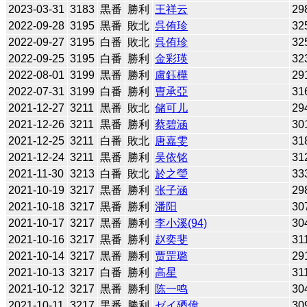
2023-03-31
3183
黒番
勝利
王祥云
29
2022-09-28
3195
黒番
敗北
呉侑珍
32
2022-09-27
3195
白番
敗北
呉侑珍
32
2022-09-25
3195
白番
勝利
金彩瑛
32
2022-08-01
3199
黒番
勝利
盧鈺樺
29
2022-07-31
3199
白番
勝利
曺承亞
31
2021-12-27
3211
黒番
敗北
储可儿
29
2021-12-26
3211
黒番
勝利
蔡碧涵
30
2021-12-25
3211
白番
敗北
唐嘉雯
31
2021-12-24
3211
黒番
勝利
吴依铭
31
2021-11-30
3213
白番
敗北
於之瑩
33
2021-10-19
3217
黒番
勝利
张子涵
29
2021-10-18
3217
黒番
勝利
潘阳
30
2021-10-17
3217
黒番
勝利
李小溪(94)
30
2021-10-16
3217
黒番
勝利
赵奕斐
31
2021-10-14
3217
黒番
勝利
贾罡璐
29
2021-10-13
3217
白番
勝利
高星
31
2021-10-12
3217
黒番
勝利
陈一鸣
30
2021-10-11
3217
黒番
勝利
ゼイ廼偉
30