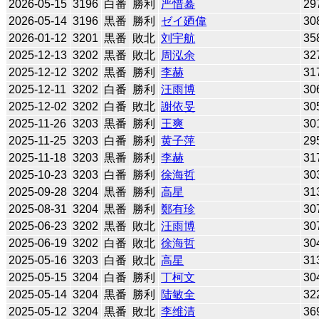
2026-05-15
3196
白番
勝利
严惜蓦
29
2026-05-14
3196
黒番
勝利
ゼイ廼偉
30
2026-01-12
3201
黒番
敗北
刘宇航
35
2025-12-13
3202
黒番
敗北
周泓余
32
2025-12-12
3202
黒番
勝利
李赫
31
2025-12-11
3202
白番
勝利
汪雨博
30
2025-12-02
3202
白番
敗北
謝依旻
30
2025-11-26
3203
黒番
勝利
王爽
30
2025-11-25
3203
白番
勝利
黄子萍
29
2025-11-18
3203
黒番
勝利
李赫
31
2025-10-23
3203
白番
勝利
徐海哲
30
2025-09-28
3204
黒番
勝利
高星
31
2025-08-31
3204
黒番
勝利
鄭有珍
30
2025-06-23
3202
黒番
敗北
汪雨博
30
2025-06-19
3202
白番
敗北
徐海哲
30
2025-05-16
3203
白番
敗北
高星
31
2025-05-15
3204
白番
勝利
丁柯文
30
2025-05-14
3204
黒番
勝利
陆敏全
32
2025-05-12
3204
黒番
敗北
李维清
36