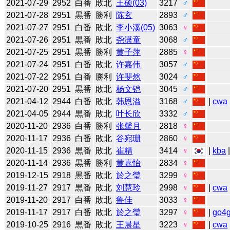
2021-07-29
2952
白番
敗北
王硕(03)
3217
♂
2021-07-28
2951
黒番
勝利
陈玄
2893
♂
2021-07-27
2951
白番
敗北
李小溪(05)
3063
♀
2021-07-26
2951
黒番
敗北
尧潇童
3068
♂
2021-07-25
2951
黒番
勝利
黄子萍
2885
♀
2021-07-24
2951
白番
敗北
许嘉伟
3057
♂
2021-07-22
2951
白番
勝利
许斐然
3024
♂
2021-07-20
2951
黒番
敗北
杨文铠
3045
♂
2021-04-12
2944
白番
敗北
韩恩溢
3168
♂
|
cwa
2021-04-05
2944
黒番
敗北
叶长欣
3332
♂
2020-11-20
2936
白番
勝利
张馨月
2818
♀
2020-11-17
2936
白番
敗北
谷宛珊
2860
♀
2020-11-15
2936
黒番
敗北
崔精
3414
♀
|
kba
2020-11-14
2936
黒番
勝利
黄嘉怡
2834
♀
2019-12-15
2918
黒番
敗北
於之瑩
3299
♀
2019-11-27
2917
黒番
敗北
刘慧玲
2998
♀
|
cwa
2019-11-20
2917
白番
敗北
鲁佳
3033
♀
2019-11-17
2917
白番
敗北
於之瑩
3297
♀
|
go4
2019-10-25
2916
黒番
敗北
王晨星
3223
♀
|
cwa