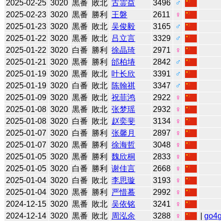
2025-02-25
3020
黒番
敗北
古霊益
3496
♂
2025-02-23
3020
黒番
勝利
王磐
2611
♀
2025-01-23
3020
黒番
敗北
吴俊毅
3165
♂
2025-01-22
3020
黒番
敗北
吕立言
3329
♂
2025-01-22
3020
白番
勝利
徐晶琦
2971
♀
2025-01-21
3020
黒番
勝利
邰柏堾
2842
♂
2025-01-19
3020
黒番
敗北
叶长欣
3391
♂
2025-01-19
3020
白番
敗北
陈翰祺
3347
♂
2025-01-09
3020
黒番
敗北
祝菲鸿
2922
♀
2025-01-08
3020
黒番
敗北
张梦瑶
2932
♀
2025-01-08
3020
白番
敗北
赵奕斐
3134
♀
2025-01-07
3020
白番
勝利
张馨月
2897
♀
2025-01-07
3020
黒番
勝利
徐海哲
3048
♀
2025-01-05
3020
黒番
勝利
魏欣桐
2833
♀
2025-01-05
3020
白番
勝利
谢佳言
2668
♀
2025-01-04
3020
白番
敗北
李思璇
3193
♀
2025-01-04
3020
黒番
勝利
严惜蓦
2992
♀
2024-12-15
3020
黒番
敗北
吴依铭
3241
♀
2024-12-14
3020
黒番
敗北
周泓余
3288
♀
|
go4