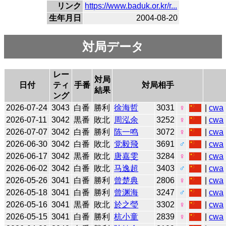
リンク
https://www.baduk.or.kr/r...
生年月日
2004-08-20
対局データ
レー
対局
日付
ティ
手番
対局相手
結果
ング
2026-07-24
3043
白番
勝利
徐海哲
3031
♀
|
cwa
2026-07-11
3042
黒番
敗北
周泓余
3252
♀
|
cwa
2026-07-07
3042
白番
勝利
陈一鸣
3072
♀
|
cwa
2026-06-30
3042
白番
敗北
党毅飛
3691
♂
|
cwa
2026-06-17
3042
黒番
敗北
唐嘉雯
3284
♀
|
cwa
2026-06-02
3042
白番
敗北
马逸超
3403
♂
|
cwa
2026-05-26
3041
白番
勝利
曾楚典
2806
♀
|
cwa
2026-05-18
3041
白番
勝利
曾渊海
3247
♂
|
cwa
2026-05-16
3041
黒番
敗北
於之瑩
3302
♀
|
cwa
2026-05-15
3041
白番
勝利
杭小童
2839
♀
|
cwa