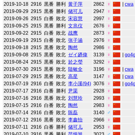
2019-10-18
2916
黒番
勝利
黄子萍
2862
♀
|
cwa
2019-09-29
2915
黒番
勝利
储可儿
2947
♀
2019-09-26
2915
白番
敗北
宋容慧
2997
♀
2019-09-25
2915
黒番
勝利
文兆仪
2676
♀
2019-09-22
2915
白番
敗北
战鹰
2873
♀
2019-09-19
2915
白番
敗北
张子涵
2976
♀
2019-09-18
2915
黒番
敗北
陶然
2986
♀
2019-09-08
2915
黒番
敗北
ゼイ廼偉
3139
♀
|
go4
2019-08-24
2915
黒番
敗北
於之瑩
3292
♀
2019-07-30
2915
黒番
敗北
陆敏全
3196
♀
|
cwa
2019-07-29
2915
黒番
敗北
高星
3147
♀
|
cwa
2019-07-19
2916
白番
敗北
李小溪(94)
3076
♀
|
go4
2019-07-17
2916
白番
勝利
尹渠
2928
♀
2019-07-16
2916
黒番
敗北
刘慧玲
2993
♀
2019-07-15
2916
白番
敗北
陶然
2983
♀
2019-07-14
2916
白番
敗北
陈磊
3140
♂
2019-07-12
2916
黒番
敗北
李鑫怡
2966
♀
2019-07-11
2916
白番
勝利
储可儿
2953
♀
2019-07-10
2916
黒番
勝利
范炳旭
3023
♂