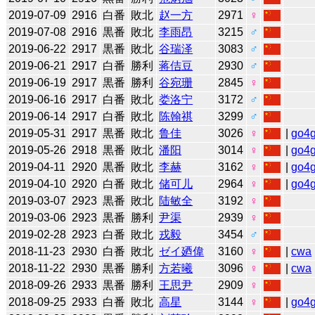
2019-07-09
2916
白番
敗北
赵一方
2971
♀
2019-07-08
2916
黒番
敗北
李雨昂
3215
♂
2019-06-22
2917
黒番
敗北
谷瑞泽
3083
♂
2019-06-21
2917
白番
勝利
蒋佶豆
2930
♂
2019-06-19
2917
黒番
勝利
谷宛珊
2845
♀
2019-06-16
2917
白番
敗北
娄洛宁
3172
♂
2019-06-14
2917
白番
敗北
陈翰祺
3299
♂
2019-05-31
2917
黒番
敗北
鲁佳
3026
♀
|
go4
2019-05-26
2918
黒番
敗北
潘阳
3014
♀
|
go4
2019-04-11
2920
黒番
敗北
李赫
3162
♀
|
go4
2019-04-10
2920
白番
敗北
储可儿
2964
♀
|
go4
2019-03-07
2923
黒番
敗北
陆敏全
3192
♀
2019-03-06
2923
黒番
勝利
尹渠
2939
♀
2019-02-28
2923
白番
敗北
戎毅
3454
♂
2018-11-23
2930
白番
敗北
ゼイ廼偉
3160
♀
|
cwa
2018-11-22
2930
黒番
勝利
方若曦
3096
♀
|
cwa
2018-09-26
2933
黒番
勝利
王思尹
2909
♀
2018-09-25
2933
白番
敗北
高星
3144
♀
|
go4