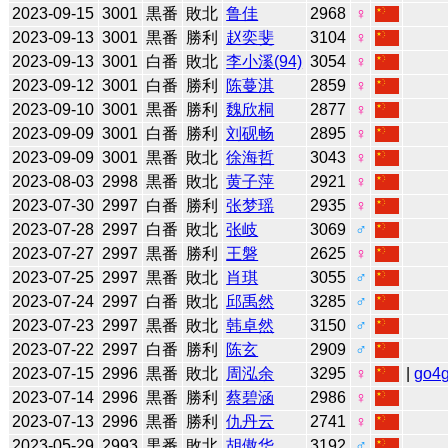
2023-09-15
3001
黒番
敗北
鲁佳
2968
♀
2023-09-13
3001
黒番
勝利
赵奕斐
3104
♀
2023-09-13
3001
白番
敗北
李小溪(94)
3054
♀
2023-09-12
3001
白番
勝利
陈蔓淇
2859
♀
2023-09-10
3001
黒番
勝利
魏欣桐
2877
♀
2023-09-09
3001
白番
勝利
刘砚畅
2895
♀
2023-09-09
3001
黒番
敗北
徐海哲
3043
♀
2023-08-03
2998
黒番
敗北
黄子萍
2921
♀
2023-07-30
2997
白番
勝利
张梦瑶
2935
♀
2023-07-28
2997
白番
敗北
张岐
3069
♂
2023-07-27
2997
黒番
勝利
王磐
2625
♀
2023-07-25
2997
黒番
敗北
肖琪
3055
♂
2023-07-24
2997
白番
敗北
邱禹然
3285
♂
2023-07-23
2997
黒番
敗北
韩卓然
3150
♂
2023-07-22
2997
白番
勝利
陈玄
2909
♂
2023-07-15
2996
黒番
敗北
周泓余
3295
♀
|
go4
2023-07-14
2996
黒番
勝利
蔡碧涵
2986
♀
2023-07-13
2996
黒番
勝利
仇丹云
2741
♀
2023-05-29
2993
黒番
敗北
胡傲华
3192
♂