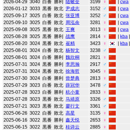
2026-04-29
3040
白番
勝利
陆敏全
3199
♀
|
cwa
2026-01-12
3033
黒番
敗北
尹成志
3152
♂
|
cwa
2025-09-17
3025
白番
敗北
张亚博
3252
♂
|
cwa
2025-09-10
3025
白番
敗北
周泓余
3281
♀
|
cwa
2025-09-08
3025
黒番
敗北
王爽
3013
♀
|
cwa
2025-08-28
3025
黒番
勝利
战鹰
2814
♀
|
kba
2025-08-20
3024
黒番
敗北
崔精
3423
♀
|
kba
2025-08-01
3024
白番
敗北
杨智文
3238
♂
2025-08-01
3024
白番
勝利
魏欣桐
2821
♀
2025-07-31
3024
黒番
勝利
李思瀚
2917
♂
2025-07-31
3024
黒番
敗北
徐海哲
3045
♀
2025-07-30
3024
白番
勝利
曾楚典
2813
♀
2025-07-29
3023
白番
敗北
薛冠华
3478
♂
2025-07-28
3023
白番
勝利
杭小童
2833
♀
2025-07-28
3023
黒番
敗北
马靖原
3326
♂
2025-07-21
3023
黒番
敗北
廖行文
3361
♂
2025-06-26
3022
白番
敗北
高星
3135
♀
2025-06-16
3022
黒番
勝利
鑫天悦
2653
♀
2025-06-15
3022
黒番
敗北
桂诗云
2885
♀