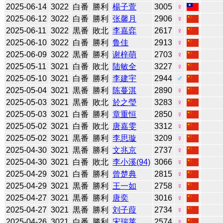
2025-06-14
3022
白番
勝利
楊子萱
3005
♀
2025-06-12
3022
白番
勝利
张馨月
2906
♀
2025-06-11
3022
黒番
敗北
李嘉弈
2617
♀
2025-06-10
3022
白番
勝利
鲁佳
2913
♀
2025-06-09
3022
黒番
勝利
谢梓萌
2703
♀
2025-05-11
3021
白番
敗北
陆敏全
3227
♀
2025-05-10
3021
白番
勝利
李建宇
2944
♂
2025-05-04
3021
黒番
勝利
陈蔓淇
2890
♀
2025-05-03
3021
黒番
敗北
於之瑩
3283
♀
2025-05-03
3021
白番
勝利
章重恒
2850
♀
2025-05-02
3021
白番
敗北
唐嘉雯
3312
♀
2025-05-02
3021
黒番
勝利
李思璇
3209
♀
2025-04-30
3021
黒番
勝利
文兆京
2737
♀
2025-04-30
3021
白番
敗北
李小溪(94)
3066
♀
2025-04-29
3021
白番
勝利
曾楚典
2815
♀
2025-04-29
3021
黒番
勝利
王一如
2758
♀
2025-04-27
3021
黒番
勝利
唐奕
3016
♀
2025-04-27
3021
黒番
勝利
刘子葭
2734
♀
2025-04-26
3021
白番
勝利
宋瑞莱
2574
♀