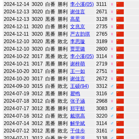
2024-12-14
3020
白番
勝利
李小溪(05)
3111
♀
2024-12-13
3020
白番
勝利
谢佳言
2671
♀
2024-12-13
3020
黒番
勝利
高星
3128
♀
2024-12-11
3020
白番
勝利
文兆京
2735
♀
2024-12-11
3020
黒番
勝利
严古韵琪
2765
♀
2024-12-10
3020
黒番
敗北
李思璇
3189
♀
2024-12-10
3020
白番
勝利
贾罡璐
2800
♀
2024-10-22
3017
黒番
敗北
李小溪(05)
3114
♀
2024-10-21
3017
黒番
勝利
谢梓萌
2719
♀
2024-10-20
3017
白番
勝利
王一如
2751
♀
2024-10-20
3017
白番
勝利
谢佳言
2672
♀
2024-09-10
3015
白番
敗北
王硕(94)
3312
♂
2024-07-19
3012
黒番
勝利
瞿鸣
3116
♂
2024-07-18
3012
白番
敗北
张子涵
2968
♀
2024-07-17
3012
黒番
勝利
郑宇航
3083
♂
2024-07-16
3012
白番
敗北
戴琪高
3220
♂
2024-07-14
3012
黒番
勝利
解学斌
3114
♂
2024-07-12
3012
黒番
敗北
于佳步
3161
♂
2024-07-11
3012
白番
敗北
黄思源
3138
♂