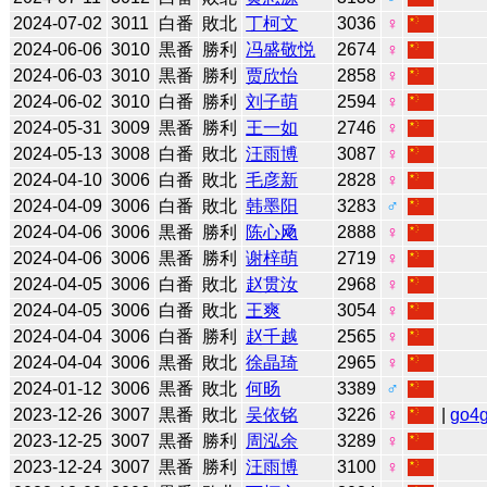
2024-07-02
3011
白番
敗北
丁柯文
3036
♀
2024-06-06
3010
黒番
勝利
冯盛敬悦
2674
♀
2024-06-03
3010
黒番
勝利
贾欣怡
2858
♀
2024-06-02
3010
白番
勝利
刘子萌
2594
♀
2024-05-31
3009
黒番
勝利
王一如
2746
♀
2024-05-13
3008
白番
敗北
汪雨博
3087
♀
2024-04-10
3006
白番
敗北
毛彦新
2828
♀
2024-04-09
3006
白番
敗北
韩墨阳
3283
♂
2024-04-06
3006
黒番
勝利
陈心飏
2888
♀
2024-04-06
3006
黒番
勝利
谢梓萌
2719
♀
2024-04-05
3006
白番
敗北
赵贯汝
2968
♀
2024-04-05
3006
白番
敗北
王爽
3054
♀
2024-04-04
3006
白番
勝利
赵千越
2565
♀
2024-04-04
3006
黒番
敗北
徐晶琦
2965
♀
2024-01-12
3006
黒番
敗北
何旸
3389
♂
2023-12-26
3007
黒番
敗北
吴依铭
3226
♀
|
go4
2023-12-25
3007
黒番
勝利
周泓余
3289
♀
2023-12-24
3007
黒番
勝利
汪雨博
3100
♀