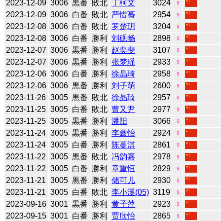
2023-12-09
3006
黒番
敗北
丁柯文
3024
♀
2023-12-09
3006
白番
敗北
严惜蓦
2954
♀
2023-12-08
3006
白番
敗北
罗楚玥
3204
♀
2023-12-08
3006
白番
勝利
刘砚畅
2898
♀
2023-12-07
3006
黒番
勝利
赵奕斐
3107
♀
2023-12-07
3006
黒番
勝利
张梦瑶
2933
♀
2023-12-06
3006
白番
勝利
徐晶琦
2958
♀
2023-12-06
3006
黒番
勝利
刘子萌
2600
♀
2023-11-26
3005
黒番
敗北
徐晶琦
2957
♀
2023-11-25
3005
白番
敗北
曹又尹
2977
♀
2023-11-25
3005
黒番
勝利
潘阳
3066
♀
2023-11-24
3005
黒番
勝利
李鑫怡
2924
♀
2023-11-24
3005
白番
勝利
陈蔓淇
2861
♀
2023-11-22
3005
黒番
敗北
冯韵嘉
2978
♀
2023-11-22
3005
白番
勝利
章重恒
2829
♀
2023-11-21
3005
黒番
勝利
储可儿
2930
♀
2023-11-21
3005
白番
敗北
李小溪(05)
3119
♀
2023-09-16
3001
黒番
勝利
黄子萍
2923
♀
2023-09-15
3001
白番
勝利
贾欣怡
2865
♀