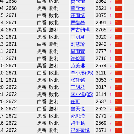
04
2668
白番
敗北
贾欣怡
2862
♀
04
2668
黒番
勝利
董欣怡
2621
♀
15
2671
白番
敗北
汪雨博
3075
♀
14
2671
白番
敗北
严惜蓦
2991
♀
14
2671
黒番
勝利
严古韵琪
2765
♀
13
2671
黒番
敗北
丁明君
3020
♀
13
2671
白番
勝利
刘慧玲
2942
♀
11
2671
黒番
勝利
周雨萱
2777
♀
11
2671
白番
勝利
许俭颖
2716
♀
10
2671
黒番
勝利
范美琳
2574
♀
10
2671
白番
敗北
李小溪(05)
3111
♀
11
2671
黒番
敗北
张轩铭
3053
♂
20
2672
黒番
敗北
丁明君
3017
♀
21
2672
黒番
敗北
李小溪(05)
3114
♀
20
2672
白番
勝利
任可
2637
♀
18
2672
白番
勝利
鑫天悦
2623
♀
17
2672
黒番
敗北
孙思滢
2771
♀
16
2672
黒番
敗北
赵千越
2569
♀
14
2672
黒番
勝利
冯盛敬悦
2671
♀