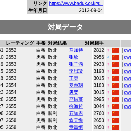
リンク
https://www.baduk.or.kr/r...
生年月日
2012-09-04
対局データ
レーティング
手番
対局結果
対局相手
31
2652
白番
敗北
马加特
2812
♀
|
cw
10
2653
黒番
敗北
张钦
2956
♂
|
cw
26
2653
黒番
敗北
张子涵
2933
♀
|
cw
25
2653
白番
敗北
李思璇
3198
♀
|
cw
18
2653
白番
敗北
王爽
3015
♀
|
cw
04
2654
白番
敗北
罗楚玥
3183
♀
|
cw
23
2654
白番
敗北
唐奕
3015
♀
|
cw
28
2655
黒番
敗北
严惜蓦
2995
♀
|
cw
27
2655
白番
敗北
徐海哲
3044
♀
|
cw
08
2658
白番
勝利
石知恩
2760
♀
07
2658
黒番
勝利
鑫天悦
2653
♀
05
2658
白番
敗北
章重恒
2850
♀