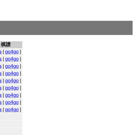
棋譜
a
|
go4go
|
a
|
go4go
|
a
|
go4go
|
a
|
go4go
|
a
|
go4go
|
a
|
go4go
|
a
|
go4go
|
a
|
go4go
|
a
|
go4go
|