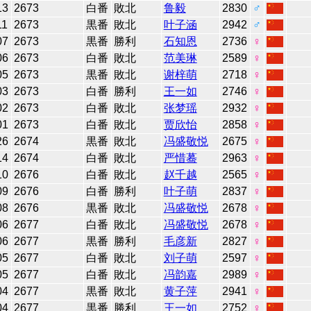
13
2673
白番
敗北
鲁毅
2830
♂
11
2673
黒番
敗北
叶子涵
2942
♂
07
2673
黒番
勝利
石知恩
2736
♀
06
2673
白番
敗北
范美琳
2589
♀
05
2673
黒番
敗北
谢梓萌
2718
♀
03
2673
白番
勝利
王一如
2746
♀
02
2673
白番
敗北
张梦瑶
2932
♀
01
2673
白番
敗北
贾欣怡
2858
♀
26
2674
黒番
敗北
冯盛敬悦
2675
♀
14
2674
白番
敗北
严惜蓦
2963
♀
10
2676
白番
敗北
赵千越
2565
♀
09
2676
白番
勝利
叶子萌
2837
♀
08
2676
黒番
敗北
冯盛敬悦
2678
♀
06
2677
白番
敗北
冯盛敬悦
2678
♀
06
2677
黒番
勝利
毛彦新
2827
♀
05
2677
白番
敗北
刘子萌
2597
♀
05
2677
白番
敗北
冯韵嘉
2989
♀
04
2677
黒番
敗北
黄子萍
2941
♀
04
2677
黒番
勝利
王一如
2752
♀