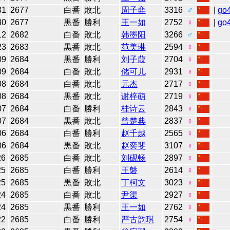
31
2677
白番
敗北
周子弈
3316
♂
|
go
30
2677
黒番
勝利
王一如
2752
♀
|
go
12
2682
白番
敗北
韩墨阳
3266
♂
23
2683
黒番
敗北
范美琳
2594
♀
09
2684
黒番
勝利
刘子葭
2704
♀
09
2684
白番
敗北
储可儿
2931
♀
08
2684
白番
敗北
元杰
2717
♀
08
2684
黒番
敗北
谢梓萌
2719
♀
07
2684
白番
勝利
桂诗云
2843
♀
07
2684
黒番
敗北
曾楚典
2837
♀
06
2684
白番
勝利
赵千越
2565
♀
06
2684
黒番
敗北
赵奕斐
3107
♀
26
2685
白番
敗北
刘砚畅
2897
♀
25
2685
白番
勝利
王磐
2614
♀
25
2685
黒番
敗北
丁柯文
3023
♀
24
2685
白番
敗北
尹渠
2927
♀
24
2685
黒番
勝利
王一如
2762
♀
22
2685
白番
勝利
严古韵琪
2754
♀