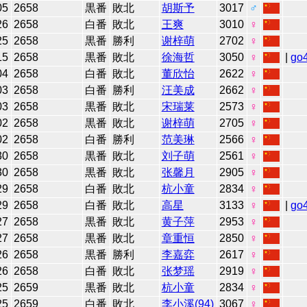
05
2658
黒番
敗北
胡斯予
3017
♂
26
2658
白番
敗北
王爽
3010
♀
25
2658
黒番
勝利
谢梓萌
2702
♀
15
2658
黒番
敗北
徐海哲
3050
♀
|
go
04
2658
白番
敗北
董欣怡
2622
♀
03
2658
白番
勝利
汪美成
2662
♀
03
2658
黒番
敗北
宋瑞莱
2573
♀
02
2658
黒番
敗北
谢梓萌
2705
♀
02
2658
白番
勝利
范美琳
2566
♀
30
2658
黒番
敗北
刘子萌
2561
♀
30
2658
黒番
敗北
张馨月
2905
♀
29
2658
白番
敗北
杭小童
2834
♀
29
2658
白番
敗北
高星
3133
♀
|
go
27
2658
黒番
敗北
黄子萍
2953
♀
27
2658
黒番
敗北
章重恒
2850
♀
26
2658
黒番
勝利
李嘉弈
2617
♀
26
2658
白番
敗北
张梦瑶
2919
♀
25
2659
黒番
敗北
杭小童
2834
♀
25
2659
白番
敗北
李小溪(94)
3067
♀