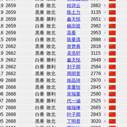
19
2659
白番
敗北
桂诗云
2882
♀
19
2659
黒番
敗北
陈土力
3135
♂
18
2659
黒番
勝利
鑫天悦
2651
♀
18
2659
白番
敗北
杨宗煜
2982
♂
16
2659
黒番
敗北
高看
2953
♂
15
2659
白番
敗北
陈蔓淇
2888
♀
22
2662
黒番
敗北
曾楚典
2818
♀
19
2662
黒番
敗北
吴浩轩
3115
♂
19
2662
白番
勝利
鑫天悦
2649
♀
18
2662
白番
勝利
刘子萌
2564
♀
17
2662
黒番
敗北
周雨萱
2776
♀
09
2668
黒番
敗北
徐晶琦
2970
♀
08
2668
黒番
敗北
章重恒
2845
♀
08
2668
白番
勝利
宋瑞莱
2580
♀
07
2668
黒番
勝利
代一涵
2525
♀
07
2668
白番
敗北
喻瑞琳
2665
♀
05
2668
白番
敗北
叶子萌
2843
♀
05
2668
黒番
敗北
丁明君
3020
♀