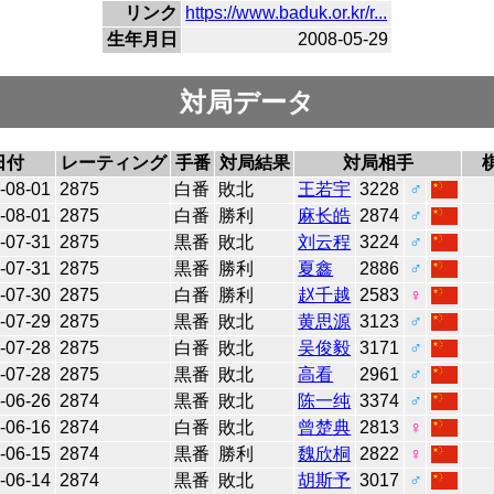
リンク
https://www.baduk.or.kr/r...
生年月日
2008-05-29
対局データ
日付
レーティング
手番
対局結果
対局相手
-08-01
2875
白番
敗北
王若宇
3228
♂
-08-01
2875
白番
勝利
麻长皓
2874
♂
-07-31
2875
黒番
敗北
刘云程
3224
♂
-07-31
2875
黒番
勝利
夏鑫
2886
♂
-07-30
2875
白番
勝利
赵千越
2583
♀
-07-29
2875
黒番
敗北
黄思源
3123
♂
-07-28
2875
白番
敗北
吴俊毅
3171
♂
-07-28
2875
黒番
敗北
高看
2961
♂
-06-26
2874
黒番
敗北
陈一纯
3374
♂
-06-16
2874
白番
敗北
曾楚典
2813
♀
-06-15
2874
黒番
勝利
魏欣桐
2822
♀
-06-14
2874
黒番
敗北
胡斯予
3017
♂