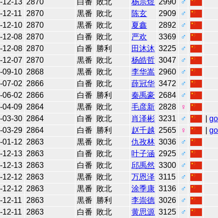
-12-13
2870
白番
敗北
杨宗煜
2990
♂
-12-11
2870
黒番
敗北
陈玄
2909
♂
-12-10
2870
黒番
敗北
夏鑫
2892
♂
-12-08
2870
白番
敗北
严欢
3369
♂
-12-08
2870
白番
勝利
田沐沐
3225
♂
-12-07
2870
黒番
敗北
杨皓哲
3047
♂
-09-10
2868
黒番
敗北
李华嵩
2960
♂
-07-02
2866
白番
敗北
薛冠华
3472
♂
-06-02
2866
白番
勝利
秦禹豪
2684
♂
-04-09
2864
黒番
敗北
毛彦新
2828
♀
-03-30
2864
白番
敗北
肖泽彬
3231
♂
|
g
-03-29
2864
白番
勝利
赵千越
2565
♀
|
g
-01-12
2863
黒番
敗北
仇孜林
3036
♂
-12-13
2863
白番
敗北
叶子涵
2925
♂
-12-13
2863
白番
敗北
邱禹然
3300
♂
-12-12
2863
黒番
敗北
万恩泽
3115
♂
-12-12
2863
黒番
敗北
涂季康
3136
♂
-12-11
2863
黒番
勝利
李崇德
3026
♂
-12-11
2863
白番
敗北
黄思源
3125
♂