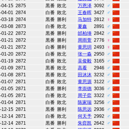
-04-15
2875
黒番
敗北
万恩泽
3092
♂
-04-01
2874
白番
敗北
王春晖
3427
♂
-03-18
2874
黒番
勝利
马加特
2812
♀
-03-08
2873
白番
敗北
夏鑫
2891
♂
-01-22
2872
黒番
勝利
邰柏堾
2842
♂
-01-21
2872
黒番
勝利
周雨萱
2776
♀
-01-21
2872
白番
勝利
黄思玥
2493
♀
-01-20
2872
白番
敗北
张一淼
2950
♂
-01-19
2872
白番
敗北
吴俊毅
3165
♂
-01-09
2871
黒番
敗北
高看
2946
♂
-01-08
2871
黒番
敗北
田沐沐
3232
♂
-01-07
2871
白番
敗北
黄思源
3122
♂
-01-05
2871
黒番
勝利
李崇德
3036
♂
-01-05
2871
白番
敗北
周子弈
3322
♂
-01-04
2871
白番
敗北
陈家瑞
3256
♂
-12-15
2871
黒番
勝利
陈思远
2936
♂
-12-14
2871
白番
敗北
何天予
2992
♂
-12-14
2871
黒番
勝利
朱弈凯
2642
♂