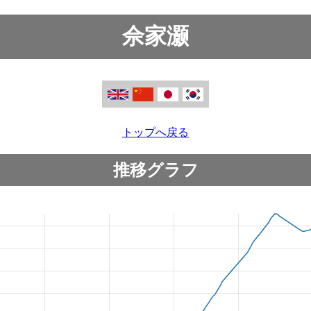
佘家灏
トップへ戻る
推移グラフ