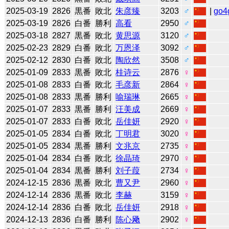
2025-03-19
2826
黒番
敗北
朱彦臻
3203
♂
|
go4
2025-03-19
2826
白番
勝利
高看
2950
♂
2025-03-18
2827
黒番
敗北
黄思源
3120
♂
2025-02-23
2829
白番
敗北
万恩泽
3092
♂
2025-02-12
2830
白番
敗北
陶欣然
3508
♂
2025-01-09
2833
黒番
敗北
桂诗云
2876
♀
2025-01-08
2833
白番
敗北
毛彦新
2864
♀
2025-01-08
2833
黒番
勝利
喻瑞琳
2665
♀
2025-01-07
2833
黒番
勝利
汪美成
2669
♀
2025-01-07
2833
白番
敗北
岳佳妍
2920
♀
2025-01-05
2834
白番
敗北
丁明君
3020
♀
2025-01-05
2834
黒番
勝利
文兆京
2735
♀
2025-01-04
2834
白番
敗北
徐晶琦
2970
♀
2025-01-04
2834
黒番
勝利
刘子葭
2734
♀
2024-12-15
2836
黒番
敗北
曹又尹
2960
♀
2024-12-14
2836
黒番
敗北
李赫
3159
♀
2024-12-14
2836
白番
敗北
岳佳妍
2918
♀
2024-12-13
2836
白番
勝利
陈心飏
2902
♀