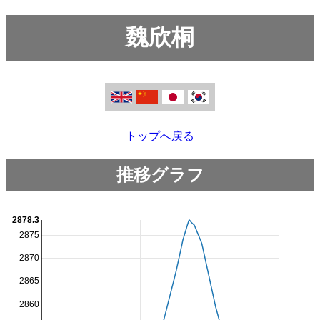
魏欣桐
トップへ戻る
推移グラフ
2878.3
2875
2870
2865
2860