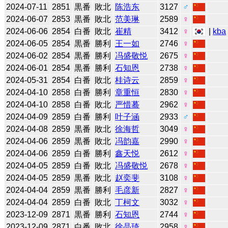
2024-07-11
2851
黒番
敗北
陈浩东
3127
♂
2024-06-07
2853
黒番
敗北
范美琳
2589
♀
2024-06-06
2854
白番
敗北
崔精
3412
♀
|
kba
2024-06-05
2854
黒番
勝利
王一如
2746
♀
2024-06-02
2854
黒番
勝利
冯盛敬悦
2675
♀
2024-06-01
2854
黒番
勝利
石知恩
2738
♀
2024-05-31
2854
白番
敗北
桂诗云
2859
♀
2024-04-10
2858
白番
勝利
章重恒
2830
♀
2024-04-10
2858
白番
敗北
严惜蓦
2962
♀
2024-04-09
2859
白番
勝利
叶子涵
2933
♂
2024-04-08
2859
黒番
敗北
徐海哲
3049
♀
2024-04-06
2859
黒番
敗北
冯韵嘉
2990
♀
2024-04-06
2859
白番
勝利
鑫天悦
2612
♀
2024-04-05
2859
白番
敗北
冯盛敬悦
2678
♀
2024-04-05
2859
黒番
敗北
赵奕斐
3108
♀
2024-04-04
2859
黒番
勝利
毛彦新
2827
♀
2024-04-04
2859
白番
敗北
丁柯文
3032
♀
2023-12-09
2871
黒番
勝利
石知恩
2744
♀
2023-12-09
2871
白番
敗北
徐晶琦
2958
♀