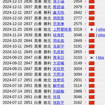
2024-12-13
2836
黒番
敗北
张子涵
2954
♀
2024-12-11
2837
黒番
敗北
蔡碧涵
2979
♀
2024-12-11
2837
白番
勝利
鑫天悦
2642
♀
2024-12-10
2837
黒番
敗北
周雨萱
2777
♀
2024-12-10
2837
白番
勝利
范美琳
2575
♀
2024-11-25
2839
白番
敗北
上野愛咲美
3319
♀
|
niho
2024-11-24
2839
黒番
勝利
徐海哲
3048
♀
|
niho
2024-10-20
2844
黒番
敗北
邓佑嘉
2849
♀
2024-10-11
2845
黒番
敗北
吴新宇
3191
♂
2024-10-11
2845
白番
勝利
毛彦新
2855
♀
2024-09-23
2847
白番
勝利
曺承亞
3103
♀
|
kba
2024-09-22
2847
黒番
勝利
方若曦
3149
♀
2024-09-21
2847
黒番
勝利
宋容慧
3004
♀
2024-07-19
2850
黒番
敗北
万恩泽
3094
♂
2024-07-17
2851
白番
敗北
张梦瑶
2931
♀
2024-07-16
2851
黒番
敗北
解学斌
3114
♂
2024-07-14
2851
黒番
勝利
刘砚畅
2888
♀
2024-07-13
2851
白番
敗北
肖琪
3046
♂
2024-07-12
2851
白番
敗北
张歆宇
3162
♂