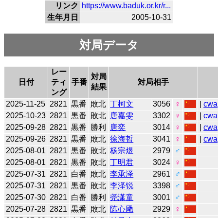
リンク
https://www.baduk.or.kr/r...
生年月日
2005-10-31
対局データ
レー
対局
日付
ティ
手番
対局相手
結果
ング
2025-11-25
2821
黒番
敗北
丁柯文
3056
♀
|
cwa
2025-10-23
2821
黒番
敗北
唐嘉雯
3302
♀
|
cwa
2025-09-28
2821
黒番
勝利
唐奕
3014
♀
|
cwa
2025-09-26
2821
黒番
敗北
徐海哲
3041
♀
|
cwa
2025-08-01
2821
黒番
敗北
杨宗煜
2979
♂
2025-08-01
2821
黒番
敗北
丁明君
3024
♀
2025-07-31
2821
白番
敗北
李承泽
2961
♂
2025-07-31
2821
黒番
敗北
李泽锐
3398
♂
2025-07-30
2821
白番
勝利
尧潇童
3001
♂
2025-07-28
2821
黒番
敗北
陈心飏
2929
♀