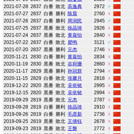
2021-07-28
2837
白番
敗北
高逸典
2972
♂
2021-07-27
2837
白番
勝利
陈晨
2760
♀
2021-07-26
2837
白番
勝利
周润民
2945
♂
2021-07-25
2837
黒番
敗北
徐晶琦
2926
♀
2021-07-24
2837
黒番
敗北
黄嘉怡
2840
♀
2021-07-22
2837
白番
敗北
瞿鸣
3121
♂
2021-07-20
2837
黒番
勝利
元杰
2746
♀
2020-11-21
2830
白番
勝利
黄嘉怡
2834
♀
2020-11-19
2830
黒番
敗北
谷宛珊
2860
♀
2020-11-17
2829
黒番
勝利
孙冠群
2794
♀
2020-11-15
2829
白番
敗北
张馨月
2818
♀
2019-12-22
2820
黒番
敗北
吴依铭
2995
♀
2019-12-15
2820
黒番
敗北
吴依铭
2994
♀
2019-09-29
2819
黒番
敗北
元杰
2787
♀
2019-09-28
2819
白番
勝利
徐晶琦
2910
♀
2019-09-26
2819
白番
勝利
毛彦新
2736
♀
2019-09-25
2819
黒番
敗北
王倩钰
2678
♀
2019-09-23
2819
黒番
敗北
王磐
2772
♀