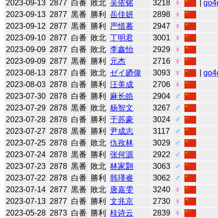
2023-09-13
2877
白番
敗北
吴依铭
3218
♀
|
go4
2023-09-13
2877
黒番
勝利
岳佳妍
2898
♀
2023-09-12
2877
黒番
勝利
严惜蓦
2947
♀
2023-09-10
2877
白番
敗北
丁明君
3001
♀
2023-09-09
2877
白番
敗北
李鑫怡
2929
♀
2023-09-09
2877
黒番
勝利
元杰
2716
♀
2023-08-13
2877
白番
敗北
ゼイ廼偉
3093
♀
|
go4
2023-08-03
2878
白番
勝利
汪美成
2706
♀
2023-07-30
2878
白番
勝利
麻长皓
2904
♂
2023-07-29
2878
黒番
敗北
杨智文
3267
♂
2023-07-28
2878
白番
勝利
于苏豪
3024
♂
2023-07-27
2878
黒番
勝利
尹成志
3117
♂
2023-07-25
2878
白番
敗北
仇孜林
3029
♂
2023-07-24
2878
黒番
勝利
张何源
2922
♂
2023-07-23
2878
黒番
敗北
林家翾
3063
♂
2023-07-22
2878
白番
勝利
韩瑾睿
3062
♂
2023-07-14
2877
黒番
敗北
唐嘉雯
3240
♀
2023-07-13
2877
白番
勝利
文兆京
2730
♀
2023-05-28
2873
白番
勝利
桂诗云
2839
♀