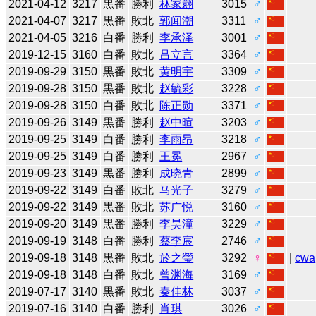
2021-04-12
3217
黒番
勝利
林家翾
3015
♂
2021-04-07
3217
黒番
敗北
郭闻潮
3311
♂
2021-04-05
3216
白番
勝利
李承泽
3001
♂
2019-12-15
3160
白番
敗北
吕立言
3364
♂
2019-09-29
3150
黒番
敗北
黄明宇
3309
♂
2019-09-28
3150
黒番
敗北
赵毓彩
3228
♂
2019-09-28
3150
白番
敗北
陈正勋
3371
♂
2019-09-26
3149
黒番
勝利
赵中暄
3203
♂
2019-09-25
3149
白番
勝利
李雨昂
3218
♂
2019-09-25
3149
白番
勝利
王冕
2967
♂
2019-09-23
3149
黒番
勝利
成晓青
2899
♂
2019-09-22
3149
白番
敗北
马光子
3279
♂
2019-09-22
3149
黒番
敗北
苏广悦
3160
♂
2019-09-20
3149
黒番
勝利
李昊潼
3229
♂
2019-09-19
3148
白番
勝利
蔡李宸
2746
♂
2019-09-18
3148
黒番
敗北
於之瑩
3292
♀
|
cwa
2019-09-18
3148
白番
敗北
曾渊海
3169
♂
2019-07-17
3140
黒番
敗北
秦佳林
3037
♂
2019-07-16
3140
白番
勝利
肖琪
3026
♂