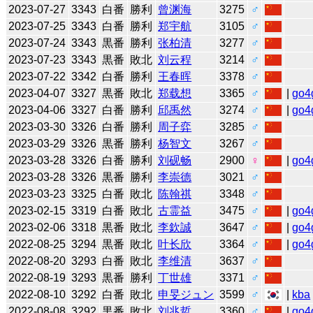
2023-07-27
3343
白番
勝利
曾渊海
3275
♂
2023-07-25
3343
白番
勝利
郑宇航
3105
♂
2023-07-24
3343
黒番
勝利
张柏清
3277
♂
2023-07-23
3343
黒番
敗北
刘云程
3214
♂
2023-07-22
3342
白番
勝利
王春晖
3378
♂
2023-04-07
3327
黒番
敗北
郑载想
3365
♂
|
go4
2023-04-06
3327
白番
勝利
邱禹然
3274
♂
|
go4
2023-03-30
3326
白番
勝利
周子弈
3285
♂
2023-03-29
3326
黒番
勝利
杨智文
3267
♂
2023-03-28
3326
白番
勝利
刘砚畅
2900
♀
|
go4
2023-03-28
3326
黒番
勝利
李崇德
3021
♂
2023-03-23
3325
白番
敗北
陈翰祺
3348
♂
2023-02-15
3319
白番
敗北
古霊益
3475
♂
|
go4
2023-02-06
3318
黒番
敗北
李欽誠
3647
♂
|
go4
2022-08-25
3294
黒番
敗北
叶长欣
3364
♂
|
go4
2022-08-20
3293
白番
敗北
李维清
3637
♂
2022-08-19
3293
黒番
勝利
丁世雄
3371
♂
2022-08-10
3292
白番
敗北
申旻ジュン
3599
♂
|
kba
2022-08-08
3292
黒番
敗北
刘兆哲
3360
♂
|
go4