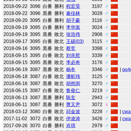
2018-09-22
3096
白番
勝利
程宏昊
3197
♂
2018-09-22
3096
黒番
勝利
秦佳林
3028
♂
2018-09-20
3095
白番
勝利
胡子豪
3116
♂
2018-09-19
3095
白番
勝利
李华嵩
3024
♂
2018-09-19
3095
黒番
敗北
张浩伟
2908
♂
2018-09-17
3095
白番
敗北
王硕(03)
3115
♂
2018-09-16
3095
黒番
敗北
蔡竞
3398
♂
2018-09-15
3095
白番
敗北
刘兆哲
3339
♂
2018-09-15
3095
黒番
敗北
李必奇
3176
♂
2018-06-19
3087
黒番
敗北
杨冬
3346
♂
|
go4
2018-06-18
3087
白番
敗北
潘昕玮
3125
♂
2018-06-16
3087
黒番
敗北
胡然闵
3270
♂
2018-06-15
3087
白番
敗北
鲁俊仁
3219
♂
2018-06-13
3087
黒番
勝利
陈玄
2943
♂
2018-06-11
3087
黒番
勝利
曹又尹
3072
♀
2018-03-12
3080
白番
敗北
邱金波
3228
♂
|
cwa
2017-11-02
3072
白番
敗北
伊凌涛
3426
♂
|
cwa
2017-09-26
3070
白番
勝利
肖琪
2979
♂