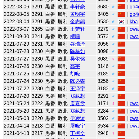
2022-08-06
3291
黒番
敗北
李轩豪
3680
♂
|
go4
2022-08-05
3291
白番
勝利
黄明宇
3405
♂
|
go4
2022-08-04
3291
黒番
勝利
金志錫
3530
♂
|
kba
2022-03-07
3265
白番
敗北
王楚轩
3279
♂
|
cwa
2021-09-30
3241
黒番
敗北
檀嘯
3573
♂
|
cwa
2021-07-29
3231
黒番
勝利
谷瑞泽
3056
♂
2021-07-28
3230
白番
敗北
陈栋如
3098
♂
2021-07-27
3230
黒番
敗北
吴依铭
3089
♀
2021-07-26
3230
白番
勝利
高宇
3146
♂
2021-07-25
3230
白番
敗北
胡晓
3185
♂
2021-07-24
3230
黒番
敗北
陈必森
3256
♂
2021-07-22
3230
白番
勝利
王泽宇
3183
♂
2021-07-20
3229
黒番
勝利
郑载想
3291
♂
2021-05-24
3222
黒番
敗北
唐嘉雯
3171
♀
|
cwa
2021-05-20
3221
黒番
敗北
郑载想
3284
♂
|
cwa
2021-05-08
3220
黒番
敗北
伊凌涛
3502
♂
|
cwa
2021-04-14
3218
白番
勝利
屠晓宇
3534
♂
|
cwa
2021-04-13
3217
黒番
勝利
丁柯文
2948
♀