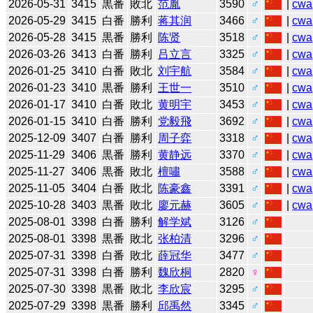
2026-05-31
3415
黒番
敗北
范胤
3590
♂
|
cwa
2026-05-29
3415
白番
勝利
蒋其润
3466
♂
|
cwa
2026-05-28
3415
黒番
勝利
陈贤
3518
♂
|
cwa
2026-03-26
3413
白番
勝利
吕立言
3325
♂
|
cwa
2026-01-25
3410
白番
敗北
刘宇航
3584
♂
|
cwa
2026-01-23
3410
黒番
勝利
王世一
3510
♂
|
cwa
2026-01-17
3410
白番
敗北
黄明宇
3453
♂
|
cwa
2026-01-15
3410
白番
勝利
党毅飛
3692
♂
|
cwa
2025-12-09
3407
白番
勝利
周子弈
3318
♂
|
cwa
2025-11-29
3406
黒番
勝利
黄静远
3370
♂
|
cwa
2025-11-27
3406
黒番
敗北
檀嘯
3588
♂
|
cwa
2025-11-05
3404
白番
敗北
陈豪鑫
3391
♂
|
cwa
2025-10-28
3403
黒番
敗北
廖元赫
3605
♂
|
cwa
2025-08-01
3398
白番
勝利
解学斌
3126
♂
2025-08-01
3398
黒番
敗北
张柏清
3296
♂
2025-07-31
3398
白番
敗北
薛冠华
3477
♂
2025-07-31
3398
白番
勝利
魏欣桐
2820
♀
2025-07-30
3398
黒番
敗北
李欣宸
3295
♂
2025-07-29
3398
黒番
勝利
邱禹然
3345
♂