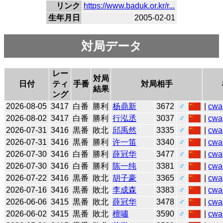
リンク
https://www.baduk.or.kr/r...
生年月日
2005-02-01
対局データ
レー
対局
日付
ティ
手番
対局相手
結果
ング
2026-08-05
3417
白番
勝利
杨鼎新
3672
♂
|
cwa
2026-08-02
3417
白番
勝利
行泓丞
3037
♂
|
cwa
2026-07-31
3416
黒番
敗北
邱禹然
3335
♂
|
cwa
2026-07-31
3416
黒番
勝利
许一笛
3340
♂
|
cwa
2026-07-30
3416
白番
勝利
薛冠华
3477
♂
|
cwa
2026-07-30
3416
白番
勝利
陈一纯
3381
♂
|
cwa
2026-07-22
3416
黒番
敗北
胡子豪
3365
♂
|
cwa
2026-07-16
3416
黒番
敗北
李成森
3383
♂
|
cwa
2026-06-06
3415
黒番
敗北
薛冠华
3478
♂
|
cwa
2026-06-02
3415
黒番
敗北
檀嘯
3590
♂
|
cwa