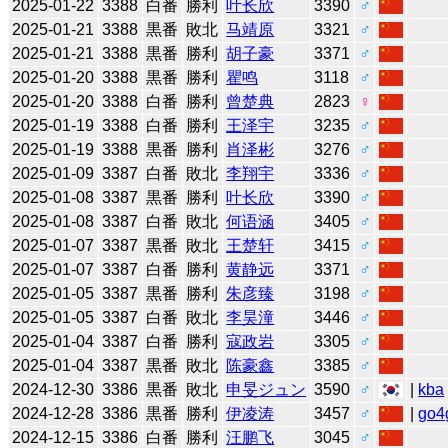
2025-01-22
3388
白番
勝利
叶长欣
3390
♂
2025-01-21
3388
黒番
敗北
马靖原
3321
♂
2025-01-21
3388
黒番
勝利
胡子豪
3371
♂
2025-01-20
3388
黒番
勝利
瞿鸣
3118
♂
2025-01-20
3388
白番
勝利
曾楚典
2823
♀
2025-01-19
3388
白番
勝利
王泽宇
3235
♂
2025-01-19
3388
黒番
勝利
肖泽彬
3276
♂
2025-01-09
3387
白番
敗北
李翔宇
3336
♂
2025-01-08
3387
黒番
勝利
叶长欣
3390
♂
2025-01-08
3387
白番
敗北
何语涵
3405
♂
2025-01-07
3387
黒番
敗北
王楚轩
3415
♂
2025-01-07
3387
白番
勝利
黄静远
3371
♂
2025-01-05
3387
黒番
勝利
朱彦臻
3198
♂
2025-01-05
3387
白番
敗北
李昊潼
3446
♂
2025-01-04
3387
白番
勝利
寇政岩
3305
♂
2025-01-04
3387
黒番
敗北
陈豪鑫
3385
♂
2024-12-30
3386
黒番
敗北
申旻ジュン
3590
♂
|
kba
2024-12-28
3386
黒番
勝利
伊凌涛
3457
♂
|
go4
2024-12-15
3386
白番
勝利
汪鹏飞
3045
♂