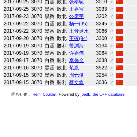
2017-09-25
3070
白番
敗北
张泰毓
3010
♂
2017-09-25
3070
黒番
敗北
王嘉宝
3033
♂
2017-09-23
3070
黒番
敗北
公彦宇
3202
♂
2017-09-22
3070
白番
敗北
杨一(95)
3245
♂
2017-09-22
3070
黒番
敗北
王音灵水
3066
♂
2017-09-20
3070
白番
敗北
王硕(94)
3300
♂
2017-09-19
3070
白番
勝利
曾渊海
3134
♂
2017-09-19
3070
黒番
敗北
许嘉伟
3064
♂
2017-09-17
3070
白番
勝利
李修全
3038
♂
2017-09-16
3070
黒番
敗北
范胤
3522
♂
2017-09-15
3070
黒番
敗北
周元俊
3254
♂
2017-09-15
3070
白番
勝利
蔡文鑫
3036
♂
問合せ先：
Rémi Coulom
. Powered by
joedb, the C++ database
.