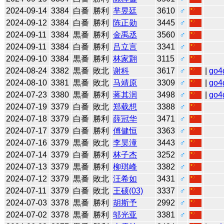
2024-09-14
3384
白番
勝利
芈昱廷
3610
♂
2024-09-12
3384
白番
勝利
陈正勋
3445
♂
2024-09-11
3384
黒番
勝利
金禹丞
3560
♂
2024-09-11
3384
白番
勝利
吕立言
3341
♂
2024-09-10
3384
黒番
勝利
林家翾
3115
♂
2024-08-24
3382
黒番
敗北
谢科
3617
♂
|
go4
2024-08-10
3381
黒番
敗北
马靖原
3309
♂
|
go4
2024-07-23
3380
黒番
勝利
蒋其润
3498
♂
|
go4
2024-07-19
3379
白番
敗北
郑载想
3388
♂
2024-07-18
3379
白番
勝利
薛冠华
3471
♂
2024-07-17
3379
白番
勝利
傅健恒
3363
♂
2024-07-16
3379
黒番
敗北
李昊潼
3443
♂
2024-07-14
3379
白番
勝利
林子杰
3252
♂
2024-07-13
3379
黒番
勝利
柳琪峰
3382
♂
2024-07-12
3379
黒番
敗北
汪希如
3431
♂
2024-07-11
3379
白番
敗北
王硕(03)
3337
♂
2024-07-03
3378
黒番
勝利
胡斯予
2992
♂
2024-07-02
3378
黒番
勝利
邬光亚
3381
♂