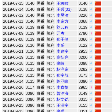
2019-07-15
3140
黒番
勝利
王竣啸
3140
♂
2019-07-14
3140
白番
勝利
王硕(03)
3138
♂
2019-07-12
3140
黒番
敗北
李昊潼
3226
♂
2019-07-11
3140
黒番
勝利
李东方
3068
♂
2019-07-10
3139
白番
勝利
刘云程
3139
♂
2019-07-09
3139
黒番
勝利
元杰
2790
♀
2019-07-08
3139
白番
勝利
郑子健
3066
♂
2019-06-22
3136
黒番
勝利
李乐
3122
♂
2019-06-21
3136
黒番
勝利
李建宇
2953
♂
2019-06-19
3135
白番
敗北
高恬亮
3200
♂
2019-06-18
3135
白番
敗北
张岐
3098
♂
2019-06-16
3135
白番
敗北
杨润东
3282
♂
2019-06-15
3135
黒番
敗北
郑宇航
3173
♂
2019-06-14
3135
黒番
勝利
陈亚峰
3090
♂
2019-02-26
3117
白番
敗北
李鑫怡
2965
♀
2018-09-26
3096
白番
敗北
曾渊海
3149
♂
2018-09-25
3096
黒番
敗北
杨文铠
3015
♂
2018-09-25
3096
白番
敗北
王泽宇
3155
♂
2018-09-23
3096
黒番
敗北
张强
3351
♂