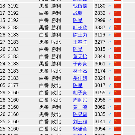
-18
3192
黒番
勝利
钱留儒
3180
♂
-17
3192
白番
勝利
战鹰
2832
♀
-15
3192
白番
勝利
陈昊
2999
♂
-29
3183
黒番
勝利
叶长欣
3337
♂
-28
3183
白番
勝利
陈土力
3116
♂
-27
3183
黒番
敗北
王春晖
3277
♂
-26
3183
白番
勝利
陈昊
3015
♂
-25
3183
白番
勝利
董天怡
2844
♀
-24
3183
黒番
勝利
于苏豪
3061
♂
-22
3183
黒番
敗北
林子杰
3174
♂
-20
3183
白番
勝利
岳佳妍
2824
♀
-05
3177
白番
敗北
陈昊
3017
♂
-29
3160
白番
敗北
胡子豪
3155
♂
-28
3160
白番
敗北
周润民
2958
♂
-28
3160
黒番
勝利
黄一鸣
3069
♂
-26
3160
黒番
敗北
陈昱森
3335
♂
-25
3160
白番
敗北
刘云程
3141
♂
-25
3160
白番
敗北
尧潇童
3054
♂