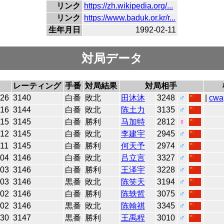
リンク
https://zh.wikipedia.org/...
リンク
https://www.baduk.or.kr/r...
生年月日
1992-02-11
対局データ
レーティング
手番
対局結果
対局相手
-26
3140
白番
敗北
田沐沐
3248
♂
|
cwa
-16
3144
白番
敗北
陈土力
3135
♂
-15
3145
白番
勝利
马加特
2812
♀
-12
3145
白番
敗北
李建宇
2945
♂
-11
3145
白番
勝利
何天予
2974
♂
-04
3146
白番
敗北
吕立言
3327
♂
-03
3146
白番
勝利
王泽宇
3228
♂
-03
3146
黒番
敗北
陈笑天
3194
♂
-02
3146
白番
勝利
陈轶哲
3075
♂
-02
3146
黒番
敗北
陈翰祺
3345
♂
-30
3147
黒番
勝利
王禹程
3010
♂