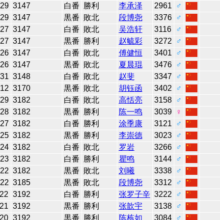
-29
3147
白番
勝利
李承泽
2961
♂
-29
3147
黒番
敗北
段博尧
3376
♂
-27
3147
白番
敗北
吴浩轩
3116
♂
-27
3147
黒番
勝利
赵毓彩
3272
♂
-26
3147
白番
敗北
傅健恒
3401
♂
-26
3147
黒番
敗北
夏晨琨
3476
♂
-31
3148
白番
敗北
赵斐
3347
♂
-12
3170
黒番
敗北
胡钰函
3402
♂
-29
3182
白番
敗北
高恬亮
3158
♂
-28
3182
黒番
勝利
陈一鸣
3039
♀
-27
3182
白番
勝利
涂季康
3121
♂
-25
3182
黒番
勝利
李崇德
3023
♂
-24
3182
白番
敗北
罗岩
3266
♂
-23
3182
白番
勝利
瞿鸣
3144
♂
-22
3182
黒番
敗北
刘曦
3338
♂
-22
3185
黒番
敗北
段博尧
3312
♂
-22
3192
白番
勝利
张罗子辛
3222
♂
-21
3192
黒番
勝利
张歆宇
3138
♂
-20
3192
黒番
勝利
陈栋如
3084
♂