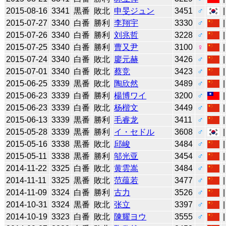
2015-08-16
3341
黒番
敗北
申旻ジュン
3451
♂
2015-07-27
3340
白番
勝利
李翔宇
3330
♂
2015-07-26
3340
白番
勝利
刘兆哲
3228
♂
2015-07-25
3340
白番
勝利
曹又尹
3100
♀
2015-07-24
3340
白番
敗北
廖元赫
3426
♂
2015-07-01
3340
白番
敗北
蔡竞
3423
♂
2015-06-25
3339
黒番
敗北
陶欣然
3489
♂
2015-06-23
3339
白番
勝利
楊博ワイ
3200
♂
2015-06-23
3339
白番
敗北
杨楷文
3449
♂
2015-06-13
3339
黒番
勝利
毛睿龙
3411
♂
2015-05-28
3339
黒番
勝利
イ・セドル
3608
♂
2015-05-16
3338
黒番
敗北
邱峻
3484
♂
2015-05-11
3338
黒番
勝利
邬光亚
3454
♂
2014-11-22
3325
白番
敗北
黄雲嵩
3484
♂
2014-11-11
3325
黒番
敗北
范蕴若
3477
♂
2014-11-09
3324
白番
勝利
古力
3526
♂
2014-10-31
3324
黒番
敗北
张立
3397
♂
2014-10-19
3323
白番
敗北
陳耀ヨウ
3555
♂