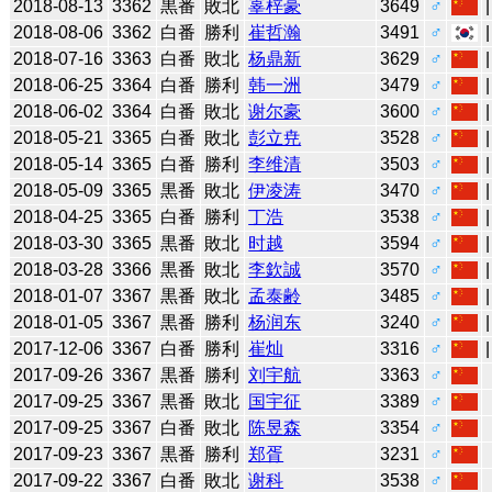
2018-08-13
3362
黒番
敗北
辜梓豪
3649
♂
2018-08-06
3362
白番
勝利
崔哲瀚
3491
♂
2018-07-16
3363
白番
敗北
杨鼎新
3629
♂
2018-06-25
3364
白番
勝利
韩一洲
3479
♂
2018-06-02
3364
白番
敗北
谢尔豪
3600
♂
2018-05-21
3365
白番
敗北
彭立尭
3528
♂
2018-05-14
3365
白番
勝利
李维清
3503
♂
2018-05-09
3365
黒番
敗北
伊凌涛
3470
♂
2018-04-25
3365
白番
勝利
丁浩
3538
♂
2018-03-30
3365
黒番
敗北
时越
3594
♂
2018-03-28
3366
黒番
敗北
李欽誠
3570
♂
2018-01-07
3367
黒番
敗北
孟泰齢
3485
♂
2018-01-05
3367
黒番
勝利
杨润东
3240
♂
2017-12-06
3367
白番
勝利
崔灿
3316
♂
2017-09-26
3367
黒番
勝利
刘宇航
3363
♂
2017-09-25
3367
黒番
敗北
国宇征
3389
♂
2017-09-25
3367
白番
敗北
陈昱森
3354
♂
2017-09-23
3367
黒番
勝利
郑胥
3231
♂
2017-09-22
3367
白番
敗北
谢科
3538
♂