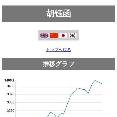
胡钰函
トップへ戻る
推移グラフ
3406.9
3400
3390
3380
3370