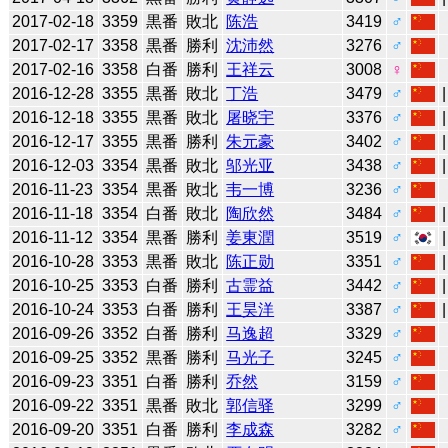
2017-02-18
3359
黒番
敗北
陈浩
3419
♂
2017-02-17
3358
黒番
勝利
沈沛然
3276
♂
2017-02-16
3358
白番
勝利
王祥云
3008
♀
2016-12-28
3355
黒番
敗北
丁浩
3479
♂
2016-12-18
3355
黒番
敗北
屠晓宇
3376
♂
2016-12-17
3355
黒番
勝利
朱元豪
3402
♂
2016-12-03
3354
黒番
敗北
邬光亚
3438
♂
2016-11-23
3354
黒番
敗北
韦一博
3236
♂
2016-11-18
3354
白番
敗北
陶欣然
3484
♂
2016-11-12
3354
黒番
勝利
姜東潤
3519
♂
2016-10-28
3353
黒番
敗北
陈正勋
3351
♂
2016-10-25
3353
白番
勝利
古霊益
3442
♂
2016-10-24
3353
白番
勝利
王昊洋
3387
♂
2016-09-26
3352
白番
勝利
马逸超
3329
♂
2016-09-25
3352
黒番
勝利
马光子
3245
♂
2016-09-23
3351
白番
勝利
乔然
3159
♂
2016-09-22
3351
黒番
敗北
郭信驿
3299
♂
2016-09-20
3351
白番
勝利
李成森
3282
♂