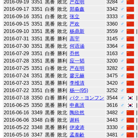
2016-09-19
3351
黒番
敗北
严在明
3284
♂
2016-09-17
3351
白番
敗北
郑淼鑫
3342
♂
2016-09-16
3351
白番
敗北
张立
3333
♂
2016-09-15
3351
黒番
敗北
严欢
3360
♂
2016-09-10
3351
黒番
敗北
杨鼎新
3559
♂
2016-07-31
3351
黒番
勝利
高宇
3145
♂
2016-07-30
3351
黒番
敗北
何语涵
3364
♂
2016-07-29
3351
白番
勝利
乔然
3163
♂
2016-07-28
3351
黒番
勝利
应一韬
3200
♂
2016-07-25
3351
白番
敗北
严在明
3282
♂
2016-07-24
3351
黒番
敗北
廖元赫
3475
♂
2016-07-23
3351
黒番
勝利
李维清
3420
♂
2016-07-22
3351
白番
勝利
杨一(95)
3252
♂
2016-07-18
3350
白番
勝利
パク・ヨンフン
3544
♂
2016-06-25
3350
黒番
勝利
申眞諝
3616
♂
2016-06-16
3349
黒番
敗北
陶欣然
3482
♂
2016-06-06
3348
白番
敗北
谢科
3443
♂
2016-05-22
3348
黒番
勝利
伊凌涛
3330
♂
2016-05-16
3347
黒番
敗北
孟泰齢
3481
♂