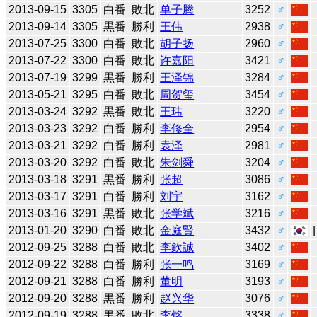
2013-09-15
3305
白番
敗北
单子腾
3252
♂
2013-09-14
3305
黒番
勝利
王伟
2938
♂
2013-07-25
3300
白番
敗北
胡子扬
2960
♂
2013-07-22
3300
白番
敗北
许嘉阳
3421
♂
2013-07-19
3299
黒番
勝利
王泽锦
3284
♂
2013-05-21
3295
白番
敗北
周贺玺
3454
♂
2013-03-24
3292
黒番
敗北
王玮
3220
♂
2013-03-23
3292
白番
勝利
李修全
2954
♂
2013-03-21
3292
白番
勝利
袁泽
2981
♂
2013-03-20
3292
白番
敗北
朱剑舜
3204
♂
2013-03-18
3291
黒番
勝利
张超
3086
♂
2013-03-17
3291
白番
勝利
刘宇
3162
♂
2013-03-16
3291
黒番
敗北
张学斌
3216
♂
2013-01-20
3290
白番
敗北
金庭賢
3432
♂
2012-09-25
3288
白番
敗北
李欽誠
3402
♂
2012-09-22
3288
白番
勝利
张一鸣
3169
♂
2012-09-21
3288
白番
勝利
董明
3193
♂
2012-09-20
3288
黒番
勝利
赵兴华
3076
♂
2012-09-19
3288
黒番
敗北
李铭
3338
♂