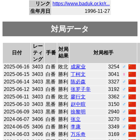
リンク
https://www.baduk.or.kr/r...
生年月日
1996-11-27
対局データ
レー
対局
日付
ティ
手番
対局相手
結果
ング
2025-06-16
3403
白番
敗北
成家业
3254
♂
2025-06-15
3403
白番
勝利
丁柯文
3041
♀
2025-06-14
3403
黒番
勝利
陈必森
3327
♂
2025-06-12
3403
白番
勝利
张罗子辛
3192
♂
2025-06-11
3403
白番
敗北
廖行文
3362
♂
2025-06-10
3403
黒番
勝利
赵中暄
3150
♂
2025-06-09
3403
黒番
勝利
徐黎明
2940
♂
2024-06-07
3406
白番
勝利
张立
3270
♂
2024-06-05
3406
白番
勝利
李康
3349
♂
2024-06-03
3406
白番
勝利
万乐奇
3169
♂