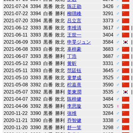
2021-07-24
3394
黒番
敗北
陈正勋
3426
♂
2021-07-22
3394
白番
勝利
柳琪峰
3291
♂
2021-07-20
3394
黒番
敗北
吕立言
3373
♂
2021-06-12
3393
黒番
敗北
李维清
3617
♂
2021-06-11
3393
黒番
敗北
王世一
3404
♂
2021-06-09
3393
黒番
敗北
申旻ジュン
3584
♂
2021-06-08
3393
白番
敗北
辜梓豪
3683
♂
2021-06-07
3393
黒番
勝利
丁浩
3687
♂
2021-05-12
3393
白番
勝利
黄昕
3331
♂
2021-05-11
3393
白番
敗北
范廷钰
3645
♂
2021-05-10
3393
黒番
敗北
童梦成
3525
♂
2021-05-08
3392
白番
敗北
柁嘉熹
3590
♂
2021-05-07
3392
黒番
勝利
姜東潤
3535
♂
2021-04-07
3392
白番
敗北
陈梓健
3484
♂
2021-04-06
3392
黒番
勝利
李思璇
3025
♀
2020-11-22
3390
黒番
勝利
张维
3284
♂
2020-11-21
3390
白番
勝利
乔智健
3338
♂
2020-11-20
3390
黒番
勝利
舒一笑
3298
♂