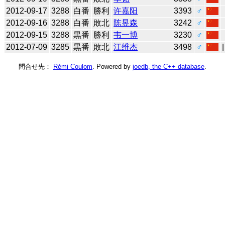
2012-09-17
3288
白番
勝利
许嘉阳
3393
♂
2012-09-16
3288
白番
敗北
陈昱森
3242
♂
2012-09-15
3288
黒番
勝利
韦一博
3230
♂
2012-07-09
3285
黒番
敗北
江维杰
3498
♂
問合せ先：
Rémi Coulom
. Powered by
joedb, the C++ database
.