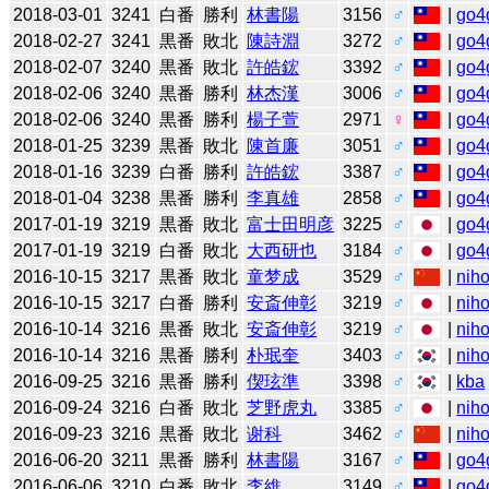
2018-03-01
3241
白番
勝利
林書陽
3156
♂
|
go4
2018-02-27
3241
黒番
敗北
陳詩淵
3272
♂
|
go4
2018-02-07
3240
黒番
敗北
許皓鋐
3392
♂
|
go4
2018-02-06
3240
黒番
勝利
林杰漢
3006
♂
|
go4
2018-02-06
3240
黒番
勝利
楊子萱
2971
♀
|
go4
2018-01-25
3239
黒番
敗北
陳首廉
3051
♂
|
go4
2018-01-16
3239
白番
勝利
許皓鋐
3387
♂
|
go4
2018-01-04
3238
黒番
勝利
李真雄
2858
♂
|
go4
2017-01-19
3219
黒番
敗北
富士田明彦
3225
♂
|
go4
2017-01-19
3219
白番
敗北
大西研也
3184
♂
|
go4
2016-10-15
3217
黒番
敗北
童梦成
3529
♂
|
niho
2016-10-15
3217
白番
勝利
安斎伸彰
3219
♂
|
niho
2016-10-14
3216
黒番
敗北
安斎伸彰
3219
♂
|
niho
2016-10-14
3216
黒番
勝利
朴珉奎
3403
♂
|
niho
2016-09-25
3216
黒番
勝利
偰玹準
3398
♂
|
kba
2016-09-24
3216
白番
敗北
芝野虎丸
3385
♂
|
niho
2016-09-23
3216
黒番
敗北
谢科
3462
♂
|
niho
2016-06-20
3211
黒番
勝利
林書陽
3167
♂
|
go4
2016-06-06
3210
白番
敗北
李維
3149
♂
|
go4