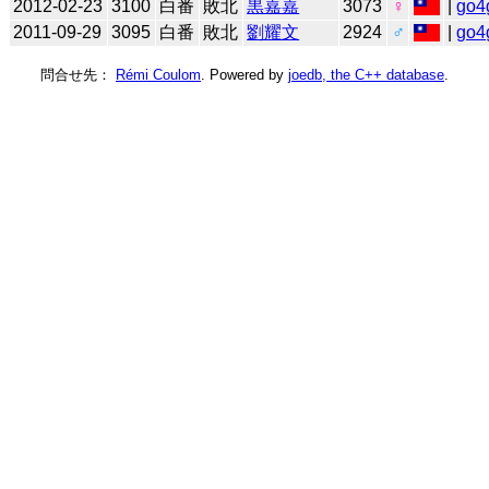
2012-02-23
3100
白番
敗北
黒嘉嘉
3073
♀
|
go4
2011-09-29
3095
白番
敗北
劉耀文
2924
♂
|
go4
問合せ先：
Rémi Coulom
. Powered by
joedb, the C++ database
.