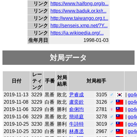
リンク
https://www.haifong.org/p...
リンク
https://www.baduk.or.kr/r...
リンク
http://www.taiwango.org.t...
リンク
http://senseis.xmp.net/?Y...
リンク
https://ja.wikipedia.org/...
生年月日
1998-01-03
対局データ
レー
対局
日付
ティ
手番
対局相手
結果
ング
2019-11-13
3229
黒番
敗北
尹睿成
3105
♂
|
go4
2019-11-08
3229
白番
敗北
盧奕銓
3126
♂
|
go4
2019-11-06
3229
白番
勝利
俞俐均
2781
♀
|
go4
2019-11-06
3229
黒番
敗北
簡靖庭
3278
♂
|
go4
2019-10-25
3230
黒番
勝利
牛詩特
3019
♂
|
go4
2019-10-25
3230
白番
勝利
林彥丞
2967
♂
|
go4