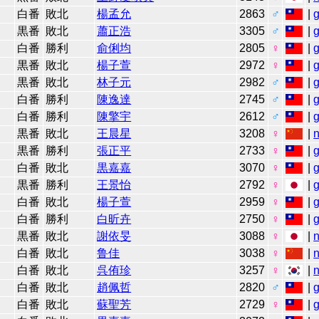
白番
敗北
楊孟允
2863
♂
|
黒番
敗北
蕭正浩
3305
♂
|
白番
勝利
俞俐均
2805
♀
|
黒番
敗北
楊子萱
2972
♀
|
黒番
敗北
林子元
2982
♂
|
白番
勝利
陳逸達
2745
♂
|
白番
勝利
陳擎宇
2612
♂
|
黒番
敗北
王晨星
3208
♀
|
n
黒番
勝利
張正平
2733
♀
|
白番
敗北
黒嘉嘉
3070
♀
|
黒番
勝利
王景怡
2792
♀
|
白番
敗北
楊子萱
2959
♀
|
白番
勝利
白昕卉
2750
♀
|
黒番
敗北
謝依旻
3088
♀
|
n
白番
敗北
鲁佳
3038
♀
|
n
白番
敗北
呉侑珍
3257
♀
|
n
白番
敗北
趙佩哲
2820
♂
|
白番
敗北
蘇聖芳
2729
♀
|