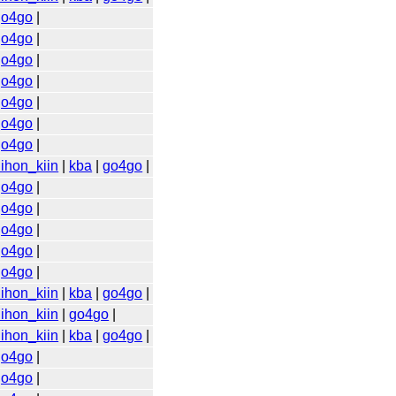
go4go
|
go4go
|
go4go
|
go4go
|
go4go
|
go4go
|
go4go
|
ihon_kiin
|
kba
|
go4go
|
go4go
|
go4go
|
go4go
|
go4go
|
go4go
|
ihon_kiin
|
kba
|
go4go
|
ihon_kiin
|
go4go
|
ihon_kiin
|
kba
|
go4go
|
go4go
|
go4go
|