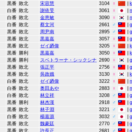
黒番
敗北
宋容慧
3104
♀
|
白番
敗北
謝依旻
3061
♀
|
n
白番
敗北
金恵敏
3090
♀
|
n
白番
敗北
蔡文河
2661
♂
|
黒番
敗北
周尹南
2895
♂
|
黒番
敗北
黒嘉嘉
3057
♀
|
黒番
敗北
ゼイ廼偉
3205
♀
|
黒番
勝利
黒嘉嘉
3050
♀
|
黒番
勝利
スベトラーナ・シックシナ
2690
♀
|
黒番
敗北
張正平
2756
♀
|
黒番
敗北
吳政娥
3130
♀
|
白番
敗北
ゼイ廼偉
3222
♀
|
n
白番
敗北
奥田あや
2883
♀
|
n
白番
敗北
林立祥
3208
♂
|
黒番
勝利
林杰漢
2918
♂
|
黒番
敗北
林子淵
3221
♂
|
白番
敗北
楊嘉源
3032
♂
|
黒番
敗北
魏豪廷
2770
♂
|
黒番
敗北
許長正
2681
♂
|