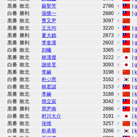
黒番
敗北
蘇聖芳
2786
♀
|
白番
勝利
張懷一
2680
♂
|
黒番
敗北
曹又尹
3097
♀
黒番
敗北
王元均
3220
♂
|
黒番
勝利
夏大銘
2873
♂
|
黒番
勝利
李奎漢
2602
♂
|
白番
敗北
刘曦
3365
♂
|
黒番
敗北
林漢傑
3222
♂
|
白番
敗北
謝依旻
3093
♀
|
黒番
敗北
李赫
3198
♀
|
白番
敗北
朴ジ恩
3162
♀
|
白番
敗北
林君諺
3153
♂
|
黒番
敗北
李赫
3188
♀
|
白番
敗北
簡立宸
3042
♂
|
黒番
勝利
周尹南
2886
♂
|
白番
敗北
村川大介
3191
♂
|
黒番
敗北
张维
3257
♂
|
白番
敗北
朴承華
3266
♂
|