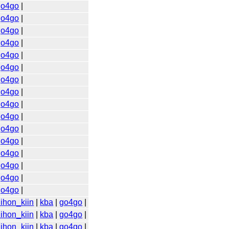
go4go
|
go4go
|
go4go
|
go4go
|
go4go
|
go4go
|
go4go
|
go4go
|
go4go
|
go4go
|
go4go
|
go4go
|
go4go
|
go4go
|
go4go
|
go4go
|
ihon_kiin
|
kba
|
go4go
|
ihon_kiin
|
kba
|
go4go
|
ihon_kiin
|
kba
|
go4go
|