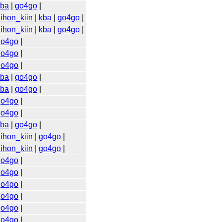
kba
|
go4go
|
ihon_kiin
|
kba
|
go4go
|
ihon_kiin
|
kba
|
go4go
|
go4go
|
go4go
|
go4go
|
kba
|
go4go
|
kba
|
go4go
|
go4go
|
go4go
|
kba
|
go4go
|
ihon_kiin
|
go4go
|
ihon_kiin
|
go4go
|
go4go
|
go4go
|
go4go
|
go4go
|
go4go
|
go4go
|