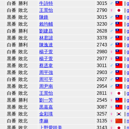
白番
勝利
牛詩特
3015
♂
|
白番
敗北
王景怡
2790
♀
|
黒番
敗北
陳鋒
3015
♂
|
黒番
敗北
賴均輔
3230
♂
|
白番
勝利
劉建昌
2628
♂
|
黒番
敗北
林君諺
3378
♂
|
白番
勝利
陳逸達
2743
♂
|
白番
敗北
楊子萱
2980
♀
|
黒番
敗北
楊子萱
2977
♀
|
黒番
敗北
蔡丞韋
3011
♂
|
黒番
敗北
周平強
2903
♂
|
白番
敗北
周可平
2927
♂
|
黒番
敗北
周尹南
2954
♂
|
白番
敗北
王景怡
2811
♀
|
黒番
勝利
劉一芳
2545
♀
|
黒番
敗北
黒嘉嘉
3087
♀
|
黒番
敗北
金彩瑛
3257
♀
|
n
白番
敗北
李赫
3135
♀
|
n
黒番
敗北
上野愛咲美
3143
♀
|
n