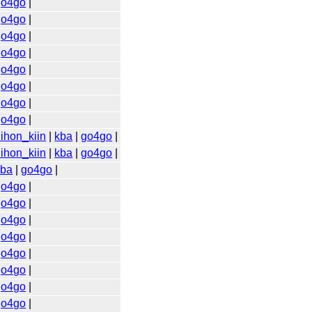
go4go
|
go4go
|
go4go
|
go4go
|
go4go
|
go4go
|
go4go
|
go4go
|
ihon_kiin
|
kba
|
go4go
|
ihon_kiin
|
kba
|
go4go
|
kba
|
go4go
|
go4go
|
go4go
|
go4go
|
go4go
|
go4go
|
go4go
|
go4go
|
go4go
|