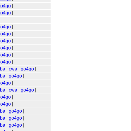
go4go
|
go4go
|
go4go
|
go4go
|
go4go
|
go4go
|
go4go
|
go4go
|
kba
|
cwa
|
go4go
|
kba
|
go4go
|
go4go
|
kba
|
cwa
|
go4go
|
go4go
|
go4go
|
kba
|
go4go
|
kba
|
go4go
|
kba
|
go4go
|