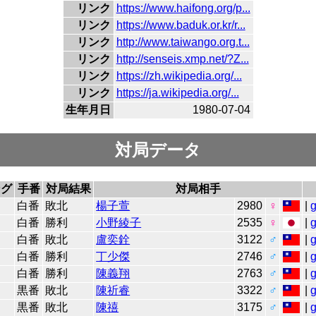
リンク
https://www.haifong.org/p...
リンク
https://www.baduk.or.kr/r...
リンク
http://www.taiwango.org.t...
リンク
http://senseis.xmp.net/?Z...
リンク
https://zh.wikipedia.org/...
リンク
https://ja.wikipedia.org/...
生年月日
1980-07-04
対局データ
ング
手番
対局結果
対局相手
白番
敗北
楊子萱
2980
♀
|
白番
勝利
小野綾子
2535
♀
|
白番
敗北
盧奕銓
3122
♂
|
白番
勝利
丁少傑
2746
♂
|
白番
勝利
陳義翔
2763
♂
|
黒番
敗北
陳祈睿
3322
♂
|
黒番
敗北
陳禧
3175
♂
|