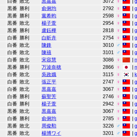
白番
敗北
黒嘉嘉
3072
♀
|
黒番
勝利
俞俐均
2792
♀
|
黒番
勝利
黨希昀
2598
♀
|
黒番
敗北
楊子萱
2954
♀
|
黒番
勝利
盧鈺樺
2818
♀
|
白番
勝利
白昕卉
2754
♀
|
白番
敗北
陳鋒
3010
♂
|
白番
敗北
陳禧
3101
♂
|
白番
敗北
宋容慧
3086
♀
|
n
黒番
勝利
万波奈穂
2866
♀
|
n
白番
敗北
吳政娥
3115
♀
|
白番
敗北
張正平
2747
♀
|
白番
敗北
黒嘉嘉
3067
♀
|
白番
勝利
蘇聖芳
2746
♀
|
白番
勝利
楊子萱
2942
♀
|
黒番
敗北
黒嘉嘉
3067
♀
|
白番
勝利
俞俐均
2785
♀
|
黒番
敗北
周俊勲
3226
♂
|
黒番
敗北
楊博ワイ
3201
♂
|