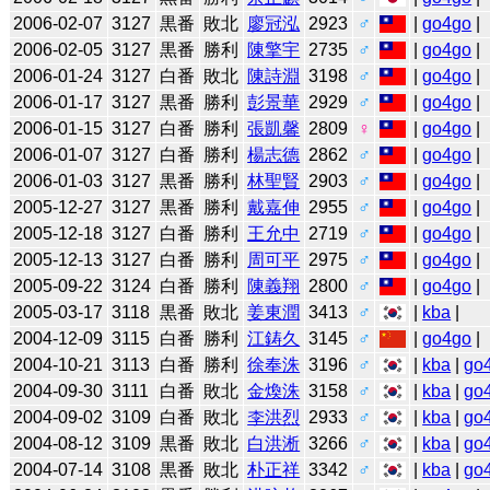
2006-02-07
3127
黒番
敗北
廖冠泓
2923
♂
|
go4go
|
2006-02-05
3127
黒番
勝利
陳擎宇
2735
♂
|
go4go
|
2006-01-24
3127
白番
敗北
陳詩淵
3198
♂
|
go4go
|
2006-01-17
3127
黒番
勝利
彭景華
2929
♂
|
go4go
|
2006-01-15
3127
白番
勝利
張凱馨
2809
♀
|
go4go
|
2006-01-07
3127
白番
勝利
楊志德
2862
♂
|
go4go
|
2006-01-03
3127
黒番
勝利
林聖賢
2903
♂
|
go4go
|
2005-12-27
3127
黒番
勝利
戴嘉伸
2955
♂
|
go4go
|
2005-12-18
3127
白番
勝利
王允中
2719
♂
|
go4go
|
2005-12-13
3127
白番
勝利
周可平
2975
♂
|
go4go
|
2005-09-22
3124
白番
勝利
陳義翔
2800
♂
|
go4go
|
2005-03-17
3118
黒番
敗北
姜東潤
3413
♂
|
kba
|
2004-12-09
3115
白番
勝利
江鋳久
3145
♂
|
go4go
|
2004-10-21
3113
白番
勝利
徐奉洙
3196
♂
|
kba
|
go
2004-09-30
3111
白番
敗北
金煥洙
3158
♂
|
kba
|
go
2004-09-02
3109
白番
敗北
李洪烈
2933
♂
|
kba
|
go
2004-08-12
3109
黒番
敗北
白洪淅
3266
♂
|
kba
|
go
2004-07-14
3108
黒番
敗北
朴正祥
3342
♂
|
kba
|
go