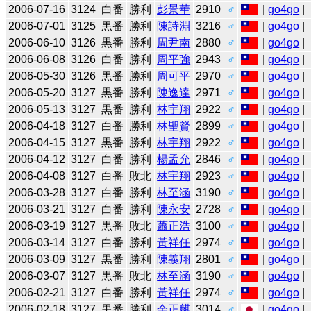
2006-07-16
3124
白番
勝利
彭景華
2910
♂
|
go4go
|
2006-07-01
3125
黒番
勝利
陳詩淵
3216
♂
|
go4go
|
2006-06-10
3126
黒番
勝利
周尹南
2880
♂
|
go4go
|
2006-06-08
3126
白番
勝利
周平強
2943
♂
|
go4go
|
2006-05-30
3126
黒番
勝利
周可平
2970
♂
|
go4go
|
2006-05-20
3127
黒番
勝利
陳逸達
2971
♂
|
go4go
|
2006-05-13
3127
黒番
勝利
林宇翔
2922
♂
|
go4go
|
2006-04-18
3127
白番
勝利
林聖賢
2899
♂
|
go4go
|
2006-04-15
3127
黒番
勝利
林宇翔
2922
♂
|
go4go
|
2006-04-12
3127
白番
勝利
楊孟允
2846
♂
|
go4go
|
2006-04-08
3127
白番
敗北
林宇翔
2923
♂
|
go4go
|
2006-03-28
3127
白番
勝利
林至涵
3190
♂
|
go4go
|
2006-03-21
3127
白番
勝利
陳永安
2728
♂
|
go4go
|
2006-03-19
3127
黒番
敗北
蕭正浩
3100
♂
|
go4go
|
2006-03-14
3127
白番
勝利
黃祥任
2974
♂
|
go4go
|
2006-03-09
3127
黒番
勝利
陳義翔
2801
♂
|
go4go
|
2006-03-07
3127
黒番
敗北
林至涵
3190
♂
|
go4go
|
2006-02-21
3127
白番
勝利
黃祥任
2974
♂
|
go4go
|
2006-02-18
3127
黒番
勝利
余正麒
3014
♂
|
go4go
|