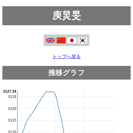
庾炅旻
トップへ戻る
推移グラフ
3127.34
3125
3120
3115
3110