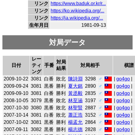
リンク
https://www.baduk.or.kr/r...
リンク
https://ko.wikipedia.org/...
リンク
https://ja.wikipedia.org/...
生年月日
1981-09-13
対局データ
レー
対局
日付
ティ
手番
対局相手
棋譜
結果
ング
2009-10-22
3081
白番
敗北
陳詩淵
3298
♂
|
go4go
|
2009-09-24
3081
黒番
勝利
夏大銘
2890
♂
|
go4go
|
2009-09-10
3081
白番
勝利
黃丞毅
2835
♂
|
go4go
|
2008-10-05
3079
黒番
敗北
林至涵
3197
♂
|
go4go
|
2007-10-30
3080
黒番
敗北
林聖賢
2887
♂
|
go4go
|
2007-10-14
3081
白番
敗北
蕭正浩
3152
♂
|
go4go
|
2007-10-02
3081
黒番
勝利
楊孟允
2864
♂
|
go4go
|
2007-09-11
3082
黒番
勝利
楊志德
2828
♂
|
go4go
|