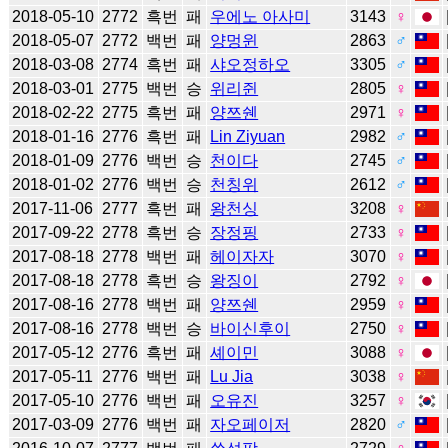
2018-05-10
2772
흑번
패
우에노 아사미
3143
♀
2018-05-07
2772
백번
패
양멍윈
2863
♂
2018-03-08
2774
흑번
패
샤오정하오
3305
♂
2018-03-01
2775
백번
승
위리쥔
2805
♀
2018-02-22
2775
흑번
패
양쯔쉔
2971
♀
2018-01-16
2776
흑번
패
Lin Ziyuan
2982
♂
2018-01-09
2776
백번
승
천이다
2745
♂
2018-01-02
2776
백번
승
천칭위
2612
♂
2017-11-06
2777
흑번
패
왕천싱
3208
♀
2017-09-22
2778
흑번
승
장정핑
2733
♀
2017-08-18
2778
백번
패
헤이자자
3070
♀
2017-08-18
2778
흑번
승
왕징이
2792
♀
2017-08-16
2778
백번
패
양쯔쉔
2959
♀
2017-08-16
2778
백번
승
바이신후이
2750
♀
2017-05-12
2776
흑번
패
셰이민
3088
♀
2017-05-11
2776
백번
패
Lu Jia
3038
♀
2017-05-10
2776
백번
패
오유진
3257
♀
2017-03-09
2776
백번
패
자오페이저
2820
♂