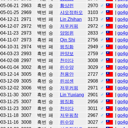
005-06-21
2963
흑번
승
황샹런
2970
♂
|
go4g
005-01-25
2969
백번
패
샤오정하오
3103
♂
|
go4g
004-12-21
2971
백번
패
Lin Zhihan
3173
♂
|
go4g
004-12-07
2972
백번
승
저우커핑
2972
♂
|
go4g
04-11-23
2973
백번
승
양멍윈
2833
♂
|
go4g
04-11-07
2973
흑번
패
Qin Shi
2756
♂
|
go4g
004-10-31
2974
백번
패
펑징화
2949
♂
|
go4g
004-03-23
2993
흑번
패
판양보
2759
♂
|
go4g
004-02-08
2997
백번
패
천이다
3008
♂
|
go4g
004-01-04
3002
흑번
패
린수양
3029
♂
|
go4g
003-12-14
3005
흑번
승
천융안
2727
♂
|
go4g
003-12-09
3005
흑번
승
린성셴
2908
♂
|
go4g
003-12-02
3006
백번
승
저우커핑
2971
♂
|
go4g
03-11-30
3007
흑번
승
Lin Yuxiang
2901
♂
|
go4g
03-11-25
3007
흑번
승
펑징화
2956
♂
|
go4g
03-11-23
3007
흑번
승
천이다
3011
♂
|
go4g
03-11-18
3007
백번
패
저우핑창
2967
♂
|
go4g
03-11-16
3008
흑번
승
린수양
3027
♂
|
go4g