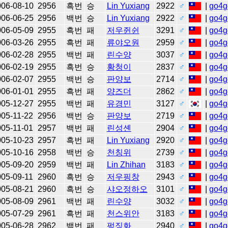
006-08-10
2956
흑번
승
Lin Yuxiang
2922
♂
|
go4g
006-06-25
2956
백번
승
Lin Yuxiang
2922
♂
|
go4g
006-05-09
2955
흑번
패
저우쥔쉰
3291
♂
|
go4g
006-03-26
2955
흑번
패
류야오원
2959
♂
|
go4g
006-02-28
2955
백번
패
린수양
3037
♂
|
go4g
006-02-19
2955
흑번
승
황청이
2837
♂
|
go4g
006-02-07
2955
백번
승
판양보
2714
♂
|
go4g
006-01-01
2955
흑번
패
양즈더
2862
♂
|
go4g
005-12-27
2955
백번
패
유경민
3127
♂
|
go4g
05-11-22
2956
백번
승
판양보
2719
♂
|
go4g
05-11-01
2957
백번
패
린성셴
2904
♂
|
go4g
005-10-23
2957
흑번
패
Lin Yuxiang
2920
♂
|
go4g
005-10-16
2958
백번
승
천칭위
2739
♂
|
go4g
005-09-20
2959
백번
패
Lin Zhihan
3183
♂
|
go4g
05-09-11
2960
흑번
승
저우핑창
2943
♂
|
go4g
005-08-21
2960
흑번
승
샤오정하오
3101
♂
|
go4g
005-08-09
2961
백번
패
린수양
3032
♂
|
go4g
005-07-29
2961
흑번
패
천스위안
3183
♂
|
go4g
005-06-28
2962
백번
패
펑징화
2940
♂
|
go4g