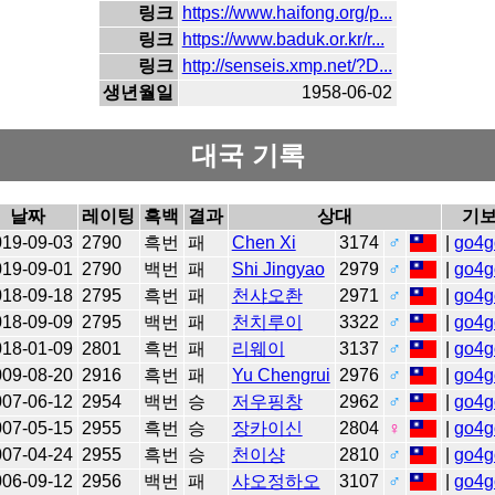
링크
https://www.haifong.org/p...
링크
https://www.baduk.or.kr/r...
링크
http://senseis.xmp.net/?D...
생년월일
1958-06-02
대국 기록
날짜
레이팅
흑백
결과
상대
기
019-09-03
2790
흑번
패
Chen Xi
3174
♂
|
go4g
019-09-01
2790
백번
패
Shi Jingyao
2979
♂
|
go4g
018-09-18
2795
흑번
패
천샤오촨
2971
♂
|
go4g
018-09-09
2795
백번
패
천치루이
3322
♂
|
go4g
018-01-09
2801
흑번
패
리웨이
3137
♂
|
go4g
009-08-20
2916
흑번
패
Yu Chengrui
2976
♂
|
go4g
007-06-12
2954
백번
승
저우핑창
2962
♂
|
go4g
007-05-15
2955
흑번
승
장카이신
2804
♀
|
go4g
007-04-24
2955
흑번
승
천이샹
2810
♂
|
go4g
006-09-12
2956
백번
패
샤오정하오
3107
♂
|
go4g