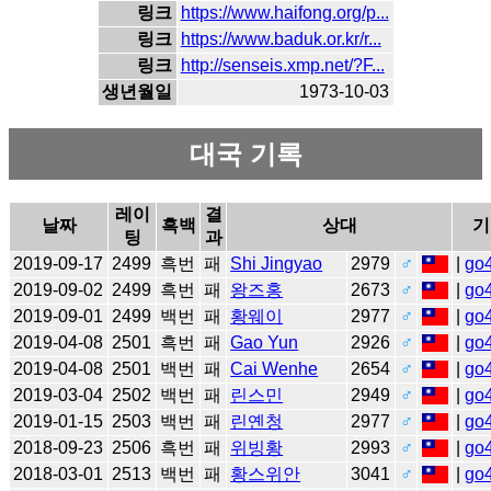
링크
https://www.haifong.org/p...
링크
https://www.baduk.or.kr/r...
링크
http://senseis.xmp.net/?F...
생년월일
1973-10-03
대국 기록
레이
결
날짜
흑백
상대
기
팅
과
2019-09-17
2499
흑번
패
Shi Jingyao
2979
♂
|
go
2019-09-02
2499
흑번
패
왕즈홍
2673
♂
|
go
2019-09-01
2499
백번
패
황웨이
2977
♂
|
go
2019-04-08
2501
흑번
패
Gao Yun
2926
♂
|
go
2019-04-08
2501
백번
패
Cai Wenhe
2654
♂
|
go
2019-03-04
2502
백번
패
린스민
2949
♂
|
go
2019-01-15
2503
백번
패
린옌청
2977
♂
|
go
2018-09-23
2506
흑번
패
위빙황
2993
♂
|
go
2018-03-01
2513
백번
패
황스위안
3041
♂
|
go