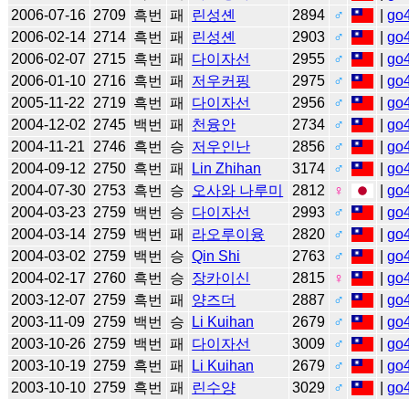
2006-07-16
2709
흑번
패
린성셴
2894
♂
|
go
2006-02-14
2714
흑번
패
린성셴
2903
♂
|
go
2006-02-07
2715
흑번
패
다이자선
2955
♂
|
go
2006-01-10
2716
흑번
패
저우커핑
2975
♂
|
go
2005-11-22
2719
흑번
패
다이자선
2956
♂
|
go
2004-12-02
2745
백번
패
천융안
2734
♂
|
go
2004-11-21
2746
흑번
승
저우인난
2856
♂
|
go
2004-09-12
2750
흑번
패
Lin Zhihan
3174
♂
|
go
2004-07-30
2753
흑번
승
오사와 나루미
2812
♀
|
go
2004-03-23
2759
백번
승
다이자선
2993
♂
|
go
2004-03-14
2759
백번
패
라오루이융
2820
♂
|
go
2004-03-02
2759
백번
승
Qin Shi
2763
♂
|
go
2004-02-17
2760
흑번
승
장카이신
2815
♀
|
go
2003-12-07
2759
흑번
패
양즈더
2887
♂
|
go
2003-11-09
2759
백번
승
Li Kuihan
2679
♂
|
go
2003-10-26
2759
백번
패
다이자선
3009
♂
|
go
2003-10-19
2759
흑번
패
Li Kuihan
2679
♂
|
go
2003-10-10
2759
흑번
패
린수양
3029
♂
|
go