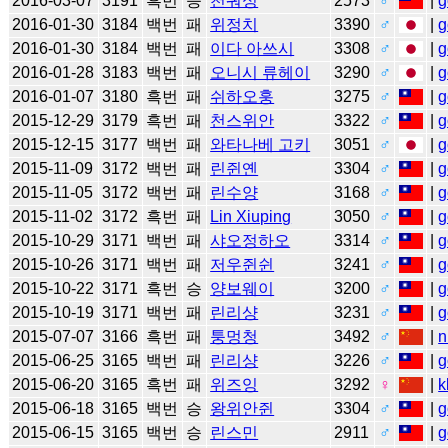
2016-03-07
3191
흑번
승
천궈싱
2573
♂
|
g
2016-01-30
3184
백번
패
위정치
3390
♂
|
g
2016-01-30
3184
백번
패
이다 아쓰시
3308
♂
|
g
2016-01-28
3183
백번
패
오니시 류헤이
3290
♂
|
g
2016-01-07
3180
흑번
패
쉬하오훙
3275
♂
|
g
2015-12-29
3179
흑번
패
천스위안
3322
♂
|
g
2015-12-15
3177
백번
패
와타나베 고키
3051
♂
|
g
2015-11-09
3172
백번
패
린쥔옌
3304
♂
|
g
2015-11-05
3172
백번
패
린수양
3168
♂
|
g
2015-11-02
3172
흑번
패
Lin Xiuping
3050
♂
|
g
2015-10-29
3171
백번
패
샤오정하오
3314
♂
|
g
2015-10-26
3171
백번
패
저우쥔쉰
3241
♂
|
g
2015-10-22
3171
흑번
승
양보웨이
3200
♂
|
g
2015-10-19
3171
백번
패
린리샹
3231
♂
|
g
2015-07-07
3166
흑번
패
퉁멍청
3492
♂
|
n
2015-06-25
3165
백번
패
린리샹
3226
♂
|
g
2015-06-20
3165
흑번
패
위즈잉
3292
♀
|
k
2015-06-18
3165
백번
승
왕위안쥔
3304
♂
|
g
2015-06-15
3165
백번
승
린스민
2911
♂
|
g