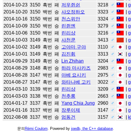
2014-10-23
3150
흑번
패
저우쥔쉰
3218
♂
|
g
2014-10-20
3150
백번
승
샤오정하오
3323
♂
|
g
2014-10-16
3150
백번
패
천스위안
3324
♂
|
g
2014-10-09
3150
백번
승
린쥔옌
3279
♂
|
g
2014-10-06
3150
백번
패
린리샹
3216
♂
|
g
2014-10-03
3149
흑번
패
샤천쿤
3413
♂
|
g
2014-10-02
3149
흑번
승
고야마 구야
3110
♂
|
g
2014-10-01
3149
흑번
패
김진휘
3313
♂
|
g
2014-09-29
3149
흑번
승
Lin Zhihan
3204
♂
|
g
2014-08-29
3148
흑번
승
하라 마사카즈
2983
♂
|
g
2014-08-28
3147
백번
패
아베 요시키
2975
♂
|
g
2014-08-27
3147
흑번
승
와타나베 고키
3022
♂
|
g
2014-03-10
3139
백번
패
린리샹
3209
♂
|
g
2014-03-03
3138
백번
승
천추룽
2663
♂
|
g
2014-01-17
3137
흑번
패
Yang Chia Jung
2960
♂
|
g
2014-01-16
3137
백번
패
장루이제
3147
♂
|
g
2012-08-08
3137
백번
승
엄동건
3157
♂
|
k
문의
Rémi Coulom
. Powered by
joedb, the C++ database
.