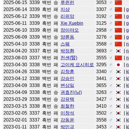
2025-06-15
3339
백번
승
루쥔런
3053
♂
2025-06-14
3339
흑번
패
지샹
3307
♂
|
g
2025-06-12
3339
백번
승
리위앙
3192
♂
|
g
2025-06-11
3339
흑번
패
Xie Xuebin
3125
♂
|
g
2025-06-10
3339
흑번
패
장이먀오
2958
♂
|
g
2025-06-09
3339
백번
승
양륜동
3276
♂
|
g
2025-04-10
3338
흑번
패
스웨
3568
♂
|
n
2024-04-20
3337
흑번
패
박정환
3693
♂
|
n
2023-08-03
3337
백번
패
천셴(賢)
3555
♂
|
n
2023-04-30
3338
백번
패
고이케 요시히로
3295
♂
|
n
2023-04-26
3338
백번
승
김창훈
3340
♂
|
k
2023-04-12
3338
백번
패
강승민
3441
♂
|
k
2023-04-09
3338
흑번
패
변상일
3655
♂
|
k
2023-04-09
3338
흑번
승
권효진(남)
3263
♂
|
k
2023-03-29
3338
백번
승
강유택
3427
♂
|
k
2023-03-15
3338
흑번
승
최철한
3410
♂
|
k
2023-02-05
3337
흑번
패
이창석
3502
♂
|
k
2023-02-01
3337
흑번
패
강동윤
3558
♂
|
k
2023-01-11
3337
흑번
패
박민규
3453
♂
|
k