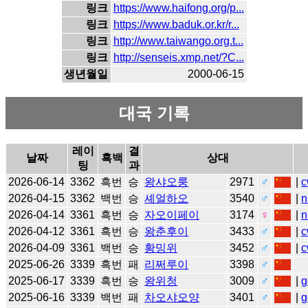
링크
https://www.haifong.org/p...
링크
https://www.baduk.or.kr/r...
링크
http://www.taiwango.org.t...
링크
http://senseis.xmp.net/?C...
생년월일
2000-06-15
대국 기록
레이
결
날짜
흑백
상대
팅
과
2026-06-14
3362
흑번
승
왕샤오룽
2971
♂
|
c
2026-04-15
3362
백번
승
셰얼하오
3540
♂
|
n
2026-04-14
3361
흑번
승
자오이페이
3174
♀
|
n
2026-04-12
3361
흑번
승
왕춘후이
3433
♂
|
c
2026-04-09
3361
백번
승
황밍위
3452
♂
|
c
2025-06-26
3339
흑번
패
리쩌루이
3398
♂
2025-06-17
3339
흑번
승
왕위청
3009
♂
|
g
2025-06-16
3339
백번
패
차오샤오양
3401
♂
|
g