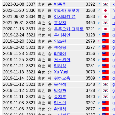
2023-01-08
3337
흑번
승
박종훈
3392
♂
|
k
2022-11-20
3336
백번
패
히라타 도모야
3368
♂
|
n
2021-06-02
3334
흑번
패
이치리키 료
3583
♂
|
n
2021-05-31
3334
백번
승
홍성지
3450
♂
|
n
2020-11-15
3331
백번
승
후쿠오카 고타로
3221
♂
|
n
2019-12-24
3321
백번
패
루이취안
3128
♂
|
g
2019-12-20
3321
흑번
승
양쯔쉔
2979
♀
|
g
2019-12-02
3321
흑번
승
젠징팅
3277
♂
|
g
2019-11-28
3321
백번
승
리웨이
3156
♂
|
g
2019-11-25
3321
백번
패
천스위안
3248
♂
|
g
2019-11-21
3321
흑번
패
린리샹
3281
♂
|
g
2019-11-18
3321
흑번
승
Xu Yuqi
3073
♂
|
g
2019-11-14
3321
흑번
패
쉬하오훙
3509
♂
|
g
2019-11-12
3321
흑번
승
목진석
3348
♂
|
g
2019-11-12
3321
백번
패
박정환
3728
♂
|
g
2019-11-11
3321
백번
승
송지훈
3420
♂
|
g
2019-11-08
3321
백번
패
린스쉰
3297
♂
|
g
2019-11-06
3321
백번
승
황옌청
2877
♂
|
g