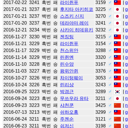
2017-02-22
3241
흑번
패
라이쥔푸
3159
♂
|
g
2017-01-21
3237
흑번
패
후지타 아키히코
3225
♂
|
g
2017-01-21
3237
백번
승
스즈키 신지
3270
♂
|
g
2017-01-20
3237
흑번
승
데라야마 레이
3241
♂
|
g
2016-12-21
3234
백번
승
사카이 히데유키
3232
♂
|
g
2016-11-27
3230
백번
패
젠징팅
3215
♂
|
g
2016-11-21
3229
흑번
패
라이쥔푸
3154
♂
|
g
2016-11-17
3229
백번
승
천스위안
3288
♂
|
g
2016-11-14
3229
백번
패
린쥔옌
3320
♂
|
g
2016-11-10
3228
흑번
승
린수양
3167
♂
|
g
2016-11-03
3227
흑번
승
왕위안쥔
3376
♂
|
g
2016-10-27
3226
백번
패
차이텅웨이
3053
♂
|
g
2016-10-24
3226
흑번
패
린리샹
3243
♂
|
g
2016-09-25
3223
백번
승
박경근
3289
♂
|
n
2016-09-24
3223
흑번
승
무쓰우라 유타
3211
♂
|
n
2016-09-23
3223
백번
패
샤천쿤
3425
♂
|
n
2016-07-13
3213
백번
패
쉬하오훙
3299
♂
|
g
2016-06-24
3211
흑번
승
주젠순
3121
♂
|
g
2016-06-23
3211
백번
승
쉬저신
3198
♂
|
g