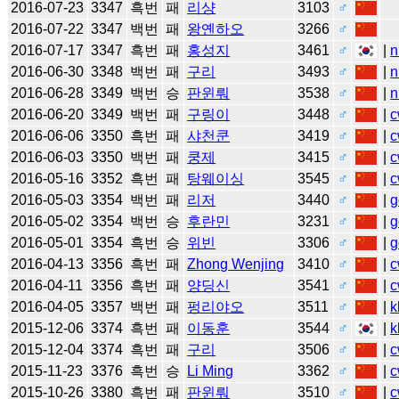
2016-07-23
3347
흑번
패
리샹
3103
♂
2016-07-22
3347
백번
패
왕옌하오
3266
♂
2016-07-17
3347
흑번
패
홍성지
3461
♂
|
n
2016-06-30
3348
백번
패
구리
3493
♂
|
n
2016-06-28
3349
백번
승
판윈뤄
3538
♂
|
n
2016-06-20
3349
백번
패
구링이
3448
♂
|
c
2016-06-06
3350
흑번
패
샤천쿤
3419
♂
|
c
2016-06-03
3350
백번
패
쿵제
3415
♂
|
c
2016-05-16
3352
흑번
패
탕웨이싱
3545
♂
|
c
2016-05-03
3354
백번
패
리저
3440
♂
|
g
2016-05-02
3354
백번
승
후란민
3231
♂
|
g
2016-05-01
3354
흑번
승
위빈
3306
♂
|
g
2016-04-13
3356
흑번
패
Zhong Wenjing
3410
♂
|
c
2016-04-11
3356
흑번
패
양딩신
3541
♂
|
c
2016-04-05
3357
백번
패
펑리야오
3511
♂
|
k
2015-12-06
3374
흑번
패
이동훈
3544
♂
|
k
2015-12-04
3374
흑번
패
구리
3506
♂
|
c
2015-11-23
3376
흑번
승
Li Ming
3362
♂
|
c
2015-10-26
3380
흑번
패
판윈뤄
3510
♂
|
c