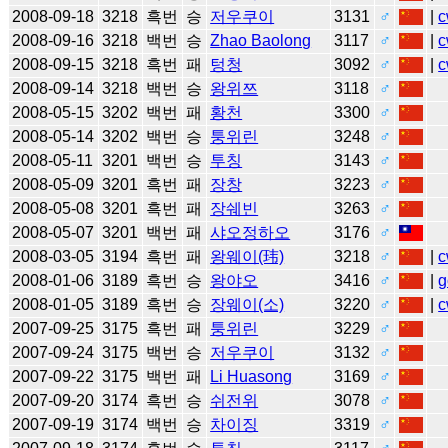
2008-09-18
3218
흑번
승
저우쿠이
3131
♂
|
c
2008-09-16
3218
백번
승
Zhao Baolong
3117
♂
|
c
2008-09-15
3218
흑번
패
텅청
3092
♂
|
c
2008-09-14
3218
백번
승
왕위쯔
3118
♂
2008-05-15
3202
백번
패
황천
3300
♂
2008-05-14
3202
백번
승
퉁위린
3248
♂
2008-05-11
3201
백번
승
투칭
3143
♂
2008-05-09
3201
흑번
패
장창
3223
♂
2008-05-08
3201
흑번
패
장쉐빈
3263
♂
2008-05-07
3201
백번
패
샤오정하오
3176
♂
2008-03-05
3194
흑번
패
왕웨이(玮)
3218
♂
|
c
2008-01-06
3189
흑번
승
왕야오
3416
♂
|
g
2008-01-05
3189
흑번
승
장웨이(소)
3220
♂
|
c
2007-09-25
3175
흑번
패
퉁위린
3229
♂
2007-09-24
3175
백번
승
저우쿠이
3132
♂
2007-09-22
3175
백번
패
Li Huasong
3169
♂
2007-09-20
3174
흑번
승
쉬전위
3078
♂
2007-09-19
3174
백번
승
차이징
3319
♂