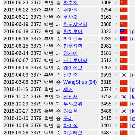
2019-06-23
3373
흑번
승
황춘치
3308
♂
2019-06-22
3373
흑번
승
쉬한원
3254
♂
2019-06-21
3373
백번
승
후샤오
3161
♂
2019-06-19
3373
백번
패
차오샤오양
3388
♂
2019-06-18
3373
흑번
승
천치루이
3323
♂
|
g
2019-06-16
3373
흑번
승
라이쥔푸
3235
♂
|
g
2019-06-15
3373
백번
승
링후자쥔
2981
♂
2019-06-14
3373
백번
패
청자예
3181
♂
2019-06-07
3373
백번
패
저우루이양
3512
♂
2019-06-06
3374
백번
승
웨이이보
3263
♂
2019-04-03
3377
흑번
승
신민준
3593
♂
|
n
2019-03-06
3377
백번
승
WangShuo (94)
3318
♂
2018-11-16
3378
흑번
패
셰커
3574
♂
|
g
2018-11-02
3379
흑번
패
신진서
3752
♂
|
k
2018-10-29
3379
백번
패
투샤오위
3455
♂
|
c
2018-10-27
3379
흑번
승
최철한
3486
♂
|
k
2018-10-10
3379
흑번
승
구리
3415
♂
|
c
2018-10-08
3379
백번
승
차이징
3401
♂
|
c
2018-09-26
3379
백번
승
이링타오
3487
♂