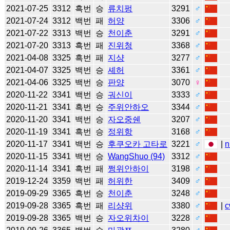
2021-07-25
3312
흑번
승
류치펑
3291
♂
2021-07-24
3312
백번
패
허양
3306
♂
2021-07-22
3313
백번
승
천이춘
3291
♂
2021-07-20
3313
흑번
패
진위청
3368
♂
2021-04-08
3325
흑번
패
지샹
3277
♂
2021-04-07
3325
백번
승
셰허
3361
♂
2021-04-06
3325
백번
승
판양
3070
♀
2020-11-22
3341
백번
승
궈신이
3333
♂
2020-11-21
3341
흑번
승
주위안하오
3344
♂
2020-11-20
3341
백번
승
자오중쉔
3207
♂
2020-11-19
3341
흑번
승
정위항
3168
♂
2020-11-17
3341
백번
승
후쿠오카 고타로
3221
♂
|
n
2020-11-15
3341
백번
승
WangShuo (94)
3312
♂
2020-11-14
3341
흑번
패
쩡위안하이
3198
♂
2019-12-24
3359
백번
패
허위한
3409
♂
2019-09-29
3365
흑번
승
천이춘
3248
♂
2019-09-28
3365
흑번
패
리샹위
3380
♂
|
c
2019-09-28
3365
백번
승
자오위차이
3228
♂