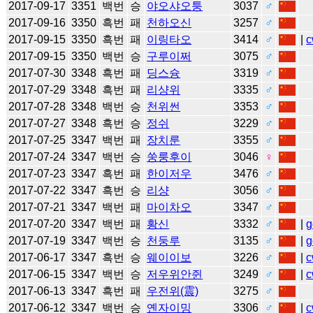
2017-09-17
3351
백번
승
야오샤오퉁
3037
♂
2017-09-16
3350
흑번
패
천하오신
3257
♂
2017-09-15
3350
흑번
패
이링타오
3414
♂
|
c
2017-09-15
3350
백번
승
구루이쩌
3075
♂
2017-07-30
3348
흑번
패
딩스슝
3319
♂
2017-07-29
3348
흑번
패
리샹위
3335
♂
2017-07-28
3348
백번
승
천위썬
3353
♂
2017-07-27
3348
흑번
승
정쉬
3229
♂
2017-07-25
3347
백번
패
장치룬
3355
♂
2017-07-24
3347
백번
승
쑹룽후이
3046
♀
2017-07-23
3347
흑번
패
한이저우
3476
♂
2017-07-22
3347
흑번
승
리샹
3056
♂
2017-07-21
3347
백번
패
마이차오
3347
♂
2017-07-20
3347
백번
패
황신
3332
♂
|
g
2017-07-19
3347
백번
승
천둥루
3135
♂
|
g
2017-06-17
3347
흑번
승
웨이이보
3226
♂
|
c
2017-06-15
3347
백번
승
저우위안쥔
3249
♂
|
c
2017-06-13
3347
흑번
패
우전위(震)
3275
♂
2017-06-12
3347
백번
승
옌자이밍
3306
♂
|
c