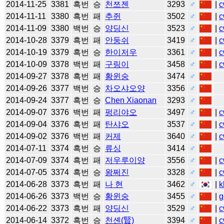
2014-11-25
3381
흑번
승
천쯔젠
3293
♂
|
c
2014-11-11
3380
흑번
패
추쥔
3502
♂
|
c
2014-11-09
3380
백번
승
양딩신
3523
♂
|
c
2014-10-28
3379
흑번
패
안둥쉬
3419
♂
|
c
2014-10-19
3379
흑번
승
한이저우
3361
♂
|
c
2014-10-09
3378
백번
패
구링이
3458
♂
|
c
2014-09-27
3378
흑번
패
황윈숭
3474
♂
2014-09-26
3377
백번
승
차오샤오양
3356
♂
2014-09-24
3377
흑번
승
Chen Xiaonan
3293
♂
2014-09-07
3376
백번
패
펑리야오
3497
♂
|
c
2014-09-04
3376
흑번
패
탄샤오
3537
♂
|
c
2014-09-02
3376
백번
패
커제
3640
♂
|
c
2014-07-11
3374
흑번
승
류싱
3414
♂
2014-07-09
3374
흑번
패
저우루이양
3556
♂
|
c
2014-07-05
3374
흑번
승
왕쩌진
3328
♂
|
c
2014-06-28
3373
흑번
패
나 현
3462
♂
|
k
2014-06-26
3373
백번
승
황윈숭
3455
♂
|
g
2014-06-22
3373
흑번
패
양딩신
3529
♂
|
c
2014-06-14
3372
흑번
승
천셴(賢)
3394
♂
|
c