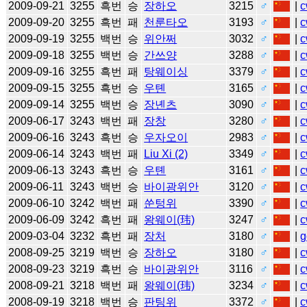
2009-09-21
3255
흑번
승
장하오
3215
♂
|
c
2009-09-20
3255
흑번
패
천룬타오
3193
♂
|
c
2009-09-19
3255
백번
승
위안쩌
3032
♂
|
c
2009-09-18
3255
백번
승
간쓰양
3288
♂
|
c
2009-09-16
3255
흑번
패
탕웨이싱
3379
♂
|
c
2009-09-15
3255
흑번
승
우톈
3165
♂
|
c
2009-09-14
3255
백번
승
장녠츠
3090
♂
|
c
2009-06-17
3243
백번
패
장창
3280
♂
|
c
2009-06-16
3243
흑번
승
우자오이
2983
♂
|
c
2009-06-14
3243
백번
패
Liu Xi (2)
3349
♂
|
c
2009-06-13
3243
흑번
승
우톈
3161
♂
|
c
2009-06-11
3243
백번
승
바이광위안
3120
♂
|
c
2009-06-10
3242
백번
패
쑨텅위
3390
♂
|
c
2009-06-09
3242
흑번
패
왕웨이(玮)
3247
♂
|
c
2009-03-04
3232
흑번
패
장처
3180
♂
|
g
2008-09-25
3219
백번
승
장하오
3180
♂
|
c
2008-09-23
3219
흑번
승
바이광위안
3116
♂
|
c
2008-09-21
3218
백번
패
왕웨이(玮)
3234
♂
|
c
2008-09-19
3218
백번
승
판팅위
3372
♂
|
c