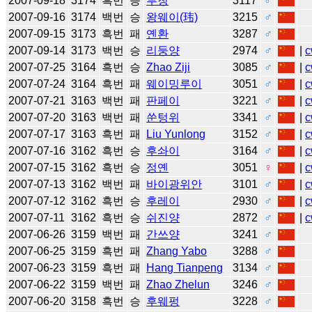
2007-09-18
3174
흑번
승
투칭
3117
♂
2007-09-16
3174
백번
승
왕웨이(玮)
3215
♂
2007-09-15
3173
흑번
패
옌환
3287
♂
2007-09-14
3173
백번
승
리둥양
2974
♂
|
c
2007-07-25
3164
흑번
승
Zhao Ziji
3085
♂
|
c
2007-07-24
3164
흑번
패
웨이밍루이
3051
♂
|
c
2007-07-21
3163
백번
패
판페이
3221
♂
|
c
2007-07-20
3163
백번
패
쑨텅위
3341
♂
|
c
2007-07-17
3163
흑번
패
Liu Yunlong
3152
♂
|
c
2007-07-16
3162
흑번
승
후솨이
3164
♂
|
c
2007-07-15
3162
흑번
승
정옌
3051
♀
|
c
2007-07-13
3162
백번
패
바이광위안
3101
♂
|
c
2007-07-12
3162
흑번
승
후레이
2930
♂
|
c
2007-07-11
3162
흑번
승
쉬진양
2872
♂
|
c
2007-06-26
3159
백번
패
간쓰양
3241
♂
2007-06-25
3159
흑번
패
Zhang Yabo
3288
♂
2007-06-23
3159
흑번
패
Hang Tianpeng
3134
♂
2007-06-22
3159
백번
패
Zhao Zhelun
3246
♂
2007-06-20
3158
흑번
승
후웨펑
3228
♂