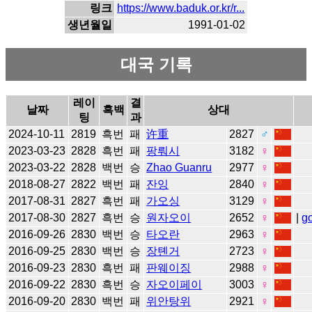
링크
https://www.baduk.or.kr/r...
생년월일
1991-01-02
대국 기록
레이
결
날짜
흑백
상대
팅
과
2024-10-11
2819
흑번
패
许重
2827
♂
2023-03-23
2828
흑번
패
팡뤄시
3182
♀
2023-03-22
2828
백번
승
Zhao Guanru
2977
♀
2018-08-27
2822
백번
패
잔잉
2840
♀
2017-08-31
2827
흑번
패
가오싱
3129
♀
2017-08-30
2827
흑번
승
원자오이
2652
♀
|
g
2016-09-26
2830
백번
승
타오란
2963
♀
2016-09-25
2830
백번
승
장톈거
2723
♀
2016-09-23
2830
흑번
패
판웨이징
2988
♀
2016-09-22
2830
흑번
승
자오이페이
3003
♀
2016-09-20
2830
백번
패
위안탕위
2921
♀