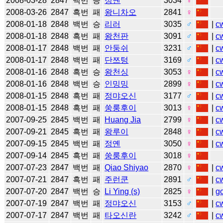
2008-03-28
2847
백번
승
정옌
3034
♀
2008-03-26
2847
흑번
패
왕니차오
2841
♀
2008-01-18
2848
백번
승
리러
3035
♂
|
c
2008-01-18
2848
흑번
패
왕천판
3091
♂
|
c
2008-01-17
2848
백번
패
안둥쉬
3231
♂
|
c
2008-01-17
2848
백번
패
단쯔텅
3169
♂
|
c
2008-01-16
2848
흑번
승
왕천싱
3053
♀
|
c
2008-01-16
2848
백번
승
인밍밍
2899
♀
|
c
2008-01-15
2848
흑번
패
정먀오신
3177
♂
|
c
2008-01-15
2848
흑번
패
쑹룽후이
3013
♀
|
c
2007-09-25
2845
백번
패
Huang Jia
2799
♀
|
c
2007-09-21
2845
흑번
패
왕루이
2848
♀
|
c
2007-09-15
2845
백번
패
정옌
3050
♀
|
c
2007-09-14
2845
흑번
패
쑹룽후이
3018
♀
2007-07-23
2847
백번
패
Qiao Shiyao
2870
♀
|
c
2007-07-21
2847
흑번
패
주런쿤
2891
♂
|
c
2007-07-20
2847
백번
승
Li Ying (s)
2825
♀
|
g
2007-07-19
2847
백번
패
정먀오신
3153
♂
|
c
2007-07-17
2847
백번
패
타오신란
3242
♂
|
c