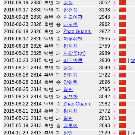
2016-09-19
2830
흑번
패
왕솽
3052
♀
2016-09-17
2830
백번
패
왕천싱
3198
♀
2016-09-16
2830
흑번
승
자오이팡
2943
♀
2016-06-23
2826
흑번
승
타오란
2962
♀
2016-06-18
2826
흑번
패
Zhao Guanru
2972
♀
2016-06-17
2826
백번
승
저우쉬엔
2855
♀
2016-06-16
2826
흑번
패
왕자치
2759
♀
2016-05-25
2825
백번
패
자강루(여)
2989
♀
2015-10-23
2815
백번
패
리위안쿤
2930
♀
|
c
2015-08-31
2814
흑번
패
왕솽
3049
♀
2015-08-28
2814
흑번
패
장톈거
2722
♀
2015-08-26
2814
흑번
승
장웨란
2896
♀
2015-08-25
2814
백번
패
왕판
2795
♀
2015-08-23
2814
백번
패
장쯔한
3042
♀
2015-08-22
2814
백번
승
Zhao Guanru
2982
♀
2015-08-21
2814
흑번
패
왕자치
2772
♀
2015-05-20
2813
백번
패
왕판
2803
♀
2015-05-19
2813
흑번
승
왕루이
2693
♀
2014-11-29
2813
흑번
패
정옌
2929
♀
|
c