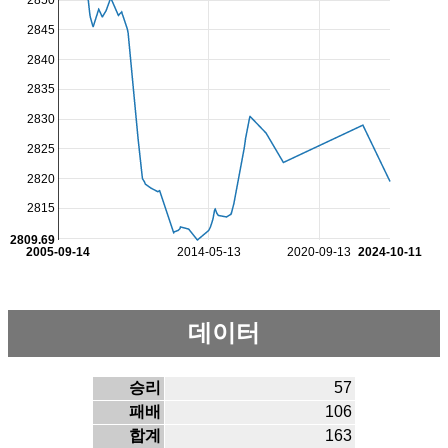
2850
2845
2840
2835
2830
2825
2820
2815
2809.69
2005-09-14
2014-05-13
2020-09-13
2024-10-11
데이터
승리
57
패배
106
합계
163