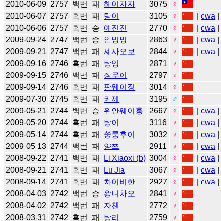
2010-06-09
2757
백번
패
헤이자자
3075
♀
2010-06-07
2757
흑번
패
탕이
3105
♀
|
cwa
|
2010-06-06
2757
흑번
승
예진진
2770
♀
|
cwa
|
2009-09-24
2747
백번
승
인밍밍
2863
♀
|
cwa
|
2009-09-21
2747
백번
패
셰사오보
2844
♀
|
cwa
|
2009-09-16
2746
흑번
패
탕잉
2871
♀
2009-09-15
2746
백번
패
장루이
2797
♀
2009-09-14
2746
흑번
패
판웨이징
3014
♀
2009-07-30
2745
흑번
패
커제
3195
♂
2009-05-21
2744
백번
승
위안웨이훙
2667
♀
|
cwa
|
2009-05-20
2744
흑번
패
탕이
3116
♀
|
cwa
|
2009-05-14
2744
흑번
패
쑹룽후이
3032
♀
|
cwa
|
2009-05-13
2744
백번
패
양쯔
2911
♀
|
cwa
|
2008-09-22
2741
백번
패
Li Xiaoxi (b)
3004
♀
|
cwa
|
2008-09-21
2741
흑번
패
Lu Jia
3067
♀
|
cwa
|
2008-09-14
2741
흑번
패
차이비한
2927
♀
|
cwa
|
2008-04-03
2742
백번
승
왕니차오
2841
♀
2008-04-02
2742
백번
패
자첸
2772
♀
2008-03-31
2742
흑번
패
탕리
2759
♀