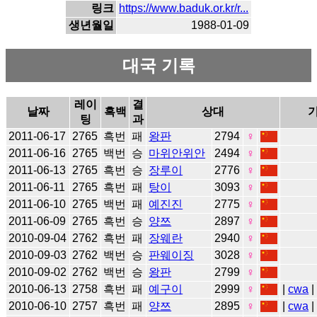
링크
https://www.baduk.or.kr/r...
생년월일
1988-01-09
대국 기록
레이
결
날짜
흑백
상대
팅
과
2011-06-17
2765
흑번
패
왕판
2794
♀
2011-06-16
2765
백번
승
마위안위안
2494
♀
2011-06-13
2765
흑번
승
장루이
2776
♀
2011-06-11
2765
흑번
패
탕이
3093
♀
2011-06-10
2765
백번
패
예진진
2775
♀
2011-06-09
2765
흑번
승
양쯔
2897
♀
2010-09-04
2762
흑번
패
장웨란
2940
♀
2010-09-03
2762
백번
승
판웨이징
3028
♀
2010-09-02
2762
백번
승
왕판
2799
♀
2010-06-13
2758
흑번
패
예구이
2999
♀
|
cwa
|
2010-06-10
2757
흑번
패
양쯔
2895
♀
|
cwa
|