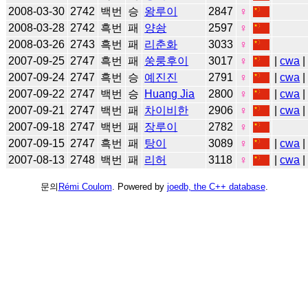
2008-03-30
2742
백번
승
왕루이
2847
♀
2008-03-28
2742
흑번
패
양솽
2597
♀
2008-03-26
2743
흑번
패
리춘화
3033
♀
2007-09-25
2747
흑번
패
쑹룽후이
3017
♀
|
cwa
|
2007-09-24
2747
흑번
승
예진진
2791
♀
|
cwa
|
2007-09-22
2747
백번
승
Huang Jia
2800
♀
|
cwa
|
2007-09-21
2747
백번
패
차이비한
2906
♀
|
cwa
|
2007-09-18
2747
백번
패
장루이
2782
♀
2007-09-15
2747
흑번
패
탕이
3089
♀
|
cwa
|
2007-08-13
2748
백번
패
리허
3118
♀
|
cwa
문의
Rémi Coulom
. Powered by
joedb, the C++ database
.