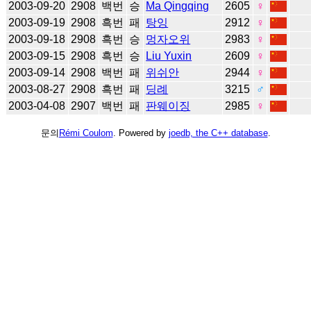
2003-09-20
2908
백번
승
Ma Qingqing
2605
♀
2003-09-19
2908
흑번
패
탕잉
2912
♀
2003-09-18
2908
흑번
승
멍자오위
2983
♀
2003-09-15
2908
흑번
승
Liu Yuxin
2609
♀
2003-09-14
2908
백번
패
위쉬안
2944
♀
2003-08-27
2908
흑번
패
딩례
3215
♂
2003-04-08
2907
백번
패
판웨이징
2985
♀
문의
Rémi Coulom
. Powered by
joedb, the C++ database
.