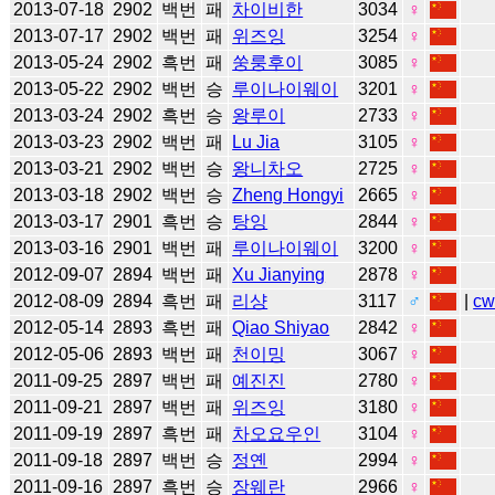
2013-07-18
2902
백번
패
차이비한
3034
♀
2013-07-17
2902
백번
패
위즈잉
3254
♀
2013-05-24
2902
흑번
패
쑹룽후이
3085
♀
2013-05-22
2902
백번
승
루이나이웨이
3201
♀
2013-03-24
2902
흑번
승
왕루이
2733
♀
2013-03-23
2902
백번
패
Lu Jia
3105
♀
2013-03-21
2902
백번
승
왕니차오
2725
♀
2013-03-18
2902
백번
승
Zheng Hongyi
2665
♀
2013-03-17
2901
흑번
승
탕잉
2844
♀
2013-03-16
2901
백번
패
루이나이웨이
3200
♀
2012-09-07
2894
백번
패
Xu Jianying
2878
♀
2012-08-09
2894
흑번
패
리샹
3117
♂
|
cw
2012-05-14
2893
흑번
패
Qiao Shiyao
2842
♀
2012-05-06
2893
백번
패
천이밍
3067
♀
2011-09-25
2897
백번
패
예진진
2780
♀
2011-09-21
2897
백번
패
위즈잉
3180
♀
2011-09-19
2897
흑번
패
차오요우인
3104
♀
2011-09-18
2897
백번
승
정옌
2994
♀
2011-09-16
2897
흑번
승
장웨란
2966
♀