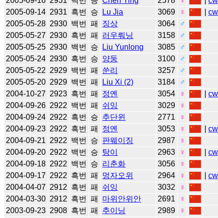
2005-09-16
2931
백번
승
Chen Ying
2578
♀
|
cw
2005-09-14
2931
흑번
승
Lu Jia
3069
♀
|
cw
2005-05-28
2930
백번
패
징상
3064
♂
2005-05-27
2930
흑번
패
러우뤄닝
3158
♂
2005-05-25
2930
백번
승
Liu Yunlong
3085
♂
2005-05-24
2930
흑번
승
양둥
3100
♂
2005-05-22
2929
백번
패
쑨리
3257
♂
2005-05-20
2929
백번
패
Liu Xi (2)
3184
♂
2004-10-27
2923
흑번
패
정옌
3054
♀
|
cw
2004-09-26
2922
백번
패
쉬잉
3029
♀
2004-09-24
2922
흑번
승
추단윈
2771
♀
2004-09-23
2922
흑번
패
정옌
3053
♀
|
cw
2004-09-21
2922
백번
승
판웨이징
2987
♀
2004-09-20
2922
백번
승
탕이
2963
♀
|
cw
2004-09-18
2922
백번
승
리춘화
3056
♀
2004-09-17
2922
흑번
패
멍자오위
2964
♀
|
cw
2004-04-07
2912
흑번
패
쉬잉
3032
♀
2004-03-30
2912
흑번
패
마위안위안
2691
♀
2003-09-23
2908
흑번
패
추이닝
2989
♀