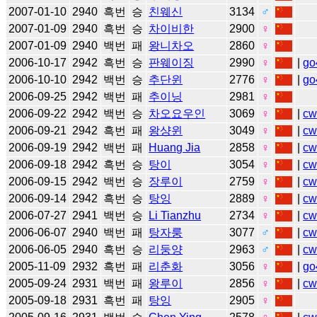
2007-01-10
2940
흑번
승
친웨신
3134
♂
2007-01-09
2940
흑번
승
차이비한
2900
♀
2007-01-09
2940
백번
패
왕니차오
2860
♀
2006-10-17
2942
흑번
승
판웨이징
2990
♀
|
go
2006-10-10
2942
백번
승
추단윈
2776
♀
|
go
2006-09-25
2942
백번
패
추이닝
2981
♀
2006-09-22
2942
백번
승
차오요우인
3069
♀
|
cw
2006-09-21
2942
흑번
패
왕샹윈
3049
♀
|
cw
2006-09-19
2942
백번
패
Huang Jia
2858
♀
|
cw
2006-09-18
2942
흑번
승
탕이
3054
♀
|
cw
2006-09-15
2942
백번
승
장루이
2759
♀
|
cw
2006-09-14
2942
흑번
승
탕잉
2889
♀
|
cw
2006-07-27
2941
백번
승
Li Tianzhu
2734
♀
|
cw
2006-06-07
2940
백번
패
탕자룽
3077
♂
|
cw
2006-06-05
2940
흑번
승
리둥양
2963
♂
|
cw
2005-11-09
2932
흑번
패
리춘화
3056
♀
|
go
2005-09-24
2931
백번
패
왕루이
2856
♀
|
cw
2005-09-18
2931
흑번
패
탕잉
2905
♀