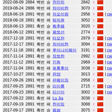
2022-08-09
2884
백번
승
천만치
2842
♀
2019-08-24
2886
백번
패
차이비한
3070
♀
2018-06-19
2891
백번
패
자오이팡
2956
♀
|
cw
2018-06-18
2891
흑번
패
탕자원
3052
♀
2018-06-13
2891
흑번
승
뤄추웨
3020
♀
2018-06-12
2891
백번
승
왕쯔선
2774
♀
2017-12-18
2891
백번
패
타오란
2979
♀
|
cw
2017-12-17
2891
흑번
승
차이비한
3094
♀
|
cw
2017-11-18
2891
흑번
패
루이나이웨이
3191
♀
|
cw
2017-11-14
2891
흑번
승
장쯔한
2992
♀
|
cw
2017-11-12
2891
백번
패
인취
2969
♀
|
cw
2017-11-04
2891
흑번
패
쑹룽후이
3038
♀
|
cw
2017-10-27
2891
백번
패
판양
3013
♀
|
cw
2017-09-26
2891
백번
패
판웨이징
2958
♀
2017-09-25
2891
백번
승
리이롱
2715
♀
|
cw
2017-09-23
2891
흑번
패
리신이
3002
♀
|
cw
2017-09-22
2891
흑번
패
Lu Jia
3038
♀
2017-09-19
2891
백번
패
천이밍
3088
♀
2017-09-17
2891
흑번
승
왕솽
3075
♀