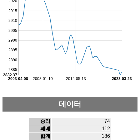
2920
2915
2910
2905
2900
2895
2890
2885
2882.37
2003-04-08
2008-01-10
2014-05-13
2023-03-23
데이터
승리
74
패배
112
합계
186