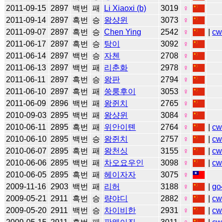
2011-09-15
2897
백번
패
Li Xiaoxi (b)
3019
♀
2011-09-14
2897
흑번
승
왕샹윈
3073
♀
2011-09-07
2897
흑번
승
Chen Ying
2542
♀
|
cw
2011-06-17
2897
흑번
승
탕이
3092
♀
2011-06-14
2897
백번
승
자첸
2708
♀
2011-06-13
2897
백번
패
리춘화
2978
♀
2011-06-11
2897
흑번
승
왕판
2794
♀
2011-06-10
2897
흑번
패
쑹룽후이
3053
♀
2011-06-09
2896
백번
패
왕쥔치
2765
♀
2010-09-03
2895
백번
패
왕샹윈
3084
♀
2010-06-11
2895
흑번
패
위안이톈
2764
♀
|
cw
2010-06-10
2895
백번
승
왕쥔치
2757
♀
|
cw
2010-06-07
2895
흑번
패
왕천싱
3155
♀
|
cw
2010-06-06
2895
백번
패
차오요우인
3098
♀
|
cw
2010-06-05
2895
흑번
패
헤이자자
3075
♀
2009-11-16
2903
백번
패
리허
3188
♀
|
go
2009-05-21
2911
흑번
승
량야디
2882
♀
|
cw
2009-05-20
2911
백번
승
차이비한
2931
♀
|
cw