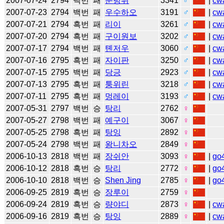
2007-07-24
2794
백번
패
쑨텅위
3341
♂
|
cw
2007-07-23
2794
백번
패
우수하오
3191
♂
|
cw
2007-07-21
2794
흑번
패
리이
3261
♂
|
cw
2007-07-20
2794
흑번
패
구이원보
3202
♂
|
cw
2007-07-17
2794
백번
패
톈저우
3060
♂
|
cw
2007-07-16
2795
흑번
패
자이판
3250
♂
|
cw
2007-07-15
2795
백번
패
당긍
2923
♂
|
cw
2007-07-13
2795
흑번
패
퉁위린
3218
♂
|
cw
2007-07-11
2795
흑번
패
멍레이
3193
♂
|
cw
2007-05-31
2797
백번
승
탕리
2762
♀
2007-05-27
2798
백번
패
예구이
3067
♀
2007-05-25
2798
흑번
패
탕잉
2892
♀
2007-05-24
2798
백번
패
왕니차오
2849
♀
2006-10-13
2818
백번
패
장쉬안
3093
♀
|
go
2006-10-12
2818
흑번
승
탕리
2772
♀
|
go
2006-10-10
2818
백번
승
Shen Jing
2785
♀
|
go
2006-09-25
2819
흑번
승
장루이
2759
♀
2006-09-24
2819
흑번
승
량야디
2873
♀
|
cw
2006-09-16
2819
흑번
승
탕잉
2889
♀
|
cw