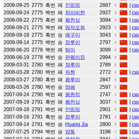
2008-09-25
2775
흑번
패
인밍밍
2887
♀
|
cw
2008-09-24
2775
백번
패
차이비한
2927
♀
|
cw
2008-09-22
2775
흑번
패
왕천싱
3094
♀
|
cw
2008-09-21
2775
백번
패
멍자오위
2923
♀
|
cw
2008-09-18
2775
흑번
승
예구이
3043
♀
|
cw
2008-09-14
2775
백번
승
장루이
2797
♀
|
cw
2008-06-20
2778
백번
패
탕이
3099
♀
|
cw
2008-06-19
2778
백번
승
판웨이징
2994
♀
2008-03-31
2780
백번
패
장루이
2789
♀
2008-03-28
2780
백번
패
자첸
2772
♀
|
cw
2008-03-27
2780
흑번
패
왕루이
2847
♀
2008-03-26
2780
백번
승
양솽
2597
♀
2007-09-24
2790
백번
패
왕쥔치
2747
♀
|
cw
2007-09-19
2791
흑번
패
왕천싱
3037
♀
|
cw
2007-09-18
2791
백번
패
인밍밍
2901
♀
|
cw
2007-09-16
2791
흑번
승
장루이
2781
♀
|
cw
2007-09-14
2791
백번
승
Huang Jia
2800
♀
|
cw
2007-07-25
2794
백번
승
양둥
3196
♂
|
cw