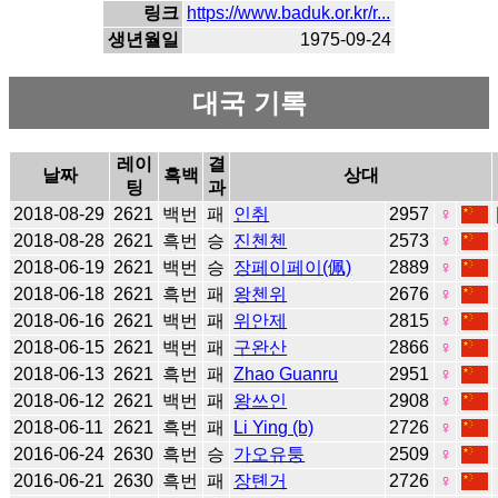
링크
https://www.baduk.or.kr/r...
생년월일
1975-09-24
대국 기록
레이
결
날짜
흑백
상대
팅
과
2018-08-29
2621
백번
패
인취
2957
♀
2018-08-28
2621
흑번
승
진첸첸
2573
♀
2018-06-19
2621
백번
승
장페이페이(佩)
2889
♀
2018-06-18
2621
흑번
패
왕첸위
2676
♀
2018-06-16
2621
백번
패
위안제
2815
♀
2018-06-15
2621
백번
패
구완산
2866
♀
2018-06-13
2621
흑번
패
Zhao Guanru
2951
♀
2018-06-12
2621
백번
패
왕쓰인
2908
♀
2018-06-11
2621
흑번
패
Li Ying (b)
2726
♀
2016-06-24
2630
흑번
승
가오유퉁
2509
♀
2016-06-21
2630
흑번
패
장톈거
2726
♀