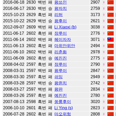
2016-06-18
2630
백번
패
왕쓰인
2907
♀
2016-06-17
2630
백번
승
왕자치
2759
♀
2015-10-23
2629
흑번
패
리허
3173
♀
2015-10-22
2629
백번
승
왕후이
2621
♀
2012-09-07
2609
백번
패
Li Xiaoxi (b)
3038
♀
2011-06-17
2602
흑번
패
장루이
2776
♀
2011-06-14
2602
백번
패
헤이자자
3071
♀
2011-06-13
2602
흑번
패
마위안위안
2494
♀
2011-06-10
2602
백번
패
리춘화
2978
♀
2011-06-09
2602
흑번
승
예진진
2775
♀
2008-04-02
2597
흑번
패
장루이
2790
♀
2008-03-31
2597
백번
패
왕루이
2847
♀
2008-03-30
2597
흑번
패
쉬잉
2949
♀
2008-03-28
2597
백번
승
왕쥔치
2742
♀
2008-03-27
2597
백번
패
왕판
2834
♀
2008-03-26
2597
흑번
패
예진진
2780
♀
2007-08-13
2598
흑번
패
쑹룽후이
3020
♀
2006-10-10
2601
흑번
패
Li Ying (s)
2823
♀
2006-07-28
2602
흑번
패
마오위헝
2808
♀