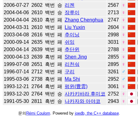
2006-07-27
2602
백번
승
리젠
2567
♀
2004-04-06
2610
백번
승
장루이
2713
♀
2004-04-04
2610
흑번
패
Zhang Chenghua
2747
♀
2004-03-31
2610
백번
패
Liu Yuxin
2604
♀
2003-04-08
2616
백번
패
추이닝
2998
♀
2000-09-14
2635
백번
패
쉬잉
3031
♀
2000-04-14
2639
백번
패
추단윈
2788
♀
2000-04-13
2639
흑번
패
Shen Jing
2855
♀
1999-07-08
2651
흑번
패
리천숴
2895
♀
1996-07-14
2712
백번
패
구리
3261
♂
1995-03-06
2738
흑번
패
Ma Shi
2952
♂
1993-12-21
2764
흑번
패
펑윈(豊雲)
3061
♀
1993-12-20
2764
백번
승
사카키바라 후미코
2752
♀
1991-05-30
2811
흑번
승
나카자와 아야코
2943
♀
문의
Rémi Coulom
. Powered by
joedb, the C++ database
.