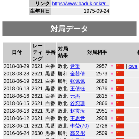
リンク
https://www.baduk.or.kr/r...
生年月日
1975-09-24
対局データ
レー
対局
日付
ティ
手番
対局相手
結果
ング
2018-08-29
2621
白番
敗北
尹渠
2957
♀
|
cwa
2018-08-28
2621
黒番
勝利
金茜倩
2573
♀
2018-06-19
2621
白番
勝利
张佩佩
2889
♀
2018-06-18
2621
黒番
敗北
王倩钰
2676
♀
2018-06-16
2621
白番
敗北
元杰
2815
♀
2018-06-15
2621
白番
敗北
谷宛珊
2866
♀
2018-06-13
2621
黒番
敗北
赵贯汝
2951
♀
2018-06-12
2621
白番
敗北
王思尹
2908
♀
2018-06-11
2621
黒番
敗北
李莹(70)
2726
♀
2016-06-24
2630
黒番
勝利
高又彤
2509
♀