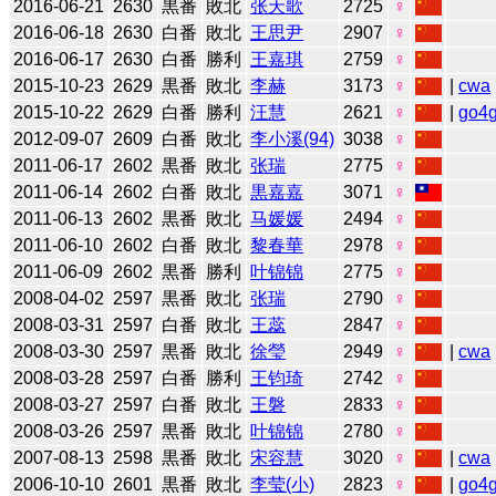
2016-06-21
2630
黒番
敗北
张天歌
2725
♀
2016-06-18
2630
白番
敗北
王思尹
2907
♀
2016-06-17
2630
白番
勝利
王嘉琪
2759
♀
2015-10-23
2629
黒番
敗北
李赫
3173
♀
|
cwa
2015-10-22
2629
白番
勝利
汪慧
2621
♀
|
go4
2012-09-07
2609
白番
敗北
李小溪(94)
3038
♀
2011-06-17
2602
黒番
敗北
张瑞
2775
♀
2011-06-14
2602
白番
敗北
黒嘉嘉
3071
♀
2011-06-13
2602
黒番
敗北
马媛媛
2494
♀
2011-06-10
2602
白番
敗北
黎春華
2978
♀
2011-06-09
2602
黒番
勝利
叶锦锦
2775
♀
2008-04-02
2597
黒番
敗北
张瑞
2790
♀
2008-03-31
2597
白番
敗北
王蕊
2847
♀
2008-03-30
2597
黒番
敗北
徐瑩
2949
♀
|
cwa
2008-03-28
2597
白番
勝利
王钧琦
2742
♀
2008-03-27
2597
白番
敗北
王磐
2833
♀
2008-03-26
2597
黒番
敗北
叶锦锦
2780
♀
2007-08-13
2598
黒番
敗北
宋容慧
3020
♀
|
cwa
2006-10-10
2601
黒番
敗北
李莹(小)
2823
♀
|
go4