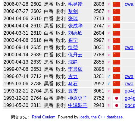
2006-07-28
2602
黒番
敗北
毛昱衡
2808
♀
|
cwa
2006-07-27
2602
白番
勝利
黎剑
2567
♀
2004-04-06
2610
白番
勝利
张瑞
2713
♀
2004-04-04
2610
黒番
敗北
张成华
2747
♀
2004-03-31
2610
白番
敗北
刘禹欣
2604
♀
2003-04-08
2616
白番
敗北
崔宁
2997
♀
2000-09-14
2635
白番
敗北
徐瑩
3031
♀
|
cwa
2000-04-14
2639
白番
敗北
仇丹云
2788
♀
2000-04-13
2639
黒番
敗北
沈静
2855
♀
1999-07-08
2651
黒番
敗北
李晨硕
2895
♀
1996-07-14
2712
白番
敗北
古力
3261
♂
|
cwa
1995-03-06
2738
黒番
敗北
马石
2952
♂
|
cwa
1993-12-21
2764
黒番
敗北
豊雲
3061
♀
|
go4
1993-12-20
2764
白番
勝利
榊原史子
2752
♀
|
go4
1991-05-30
2811
黒番
勝利
中澤彩子
2943
♀
|
go4
問合せ先：
Rémi Coulom
. Powered by
joedb, the C++ database
.