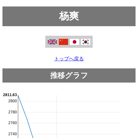
杨爽
トップへ戻る
推移グラフ
2811.63
2800
2780
2760
2740