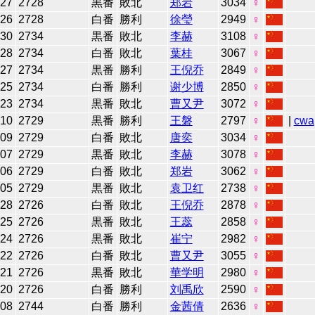
-27
2728
黒番
敗北
郑岩
3034
♀
-26
2728
白番
勝利
徐瑩
2949
♀
-30
2734
黒番
敗北
李赫
3108
♀
-28
2734
白番
敗北
葉桂
3067
♀
-27
2734
黒番
勝利
王倪乔
2849
♀
-25
2734
白番
勝利
谢少博
2850
♀
-23
2734
黒番
敗北
曹又尹
3072
♀
-10
2729
黒番
勝利
王磐
2797
♀
|
cwa
-09
2729
白番
敗北
唐奕
3034
♀
-07
2729
黒番
敗北
李赫
3078
♀
-06
2729
白番
敗北
郑岩
3062
♀
-05
2729
黒番
敗北
袁卫红
2738
♀
-28
2726
白番
敗北
王倪乔
2878
♀
-25
2726
黒番
敗北
王蕊
2858
♀
-24
2726
黒番
敗北
崔宁
2982
♀
-22
2726
白番
敗北
曹又尹
3055
♀
-21
2726
黒番
敗北
華学明
2980
♀
-20
2726
白番
勝利
刘禹欣
2590
♀
-08
2744
白番
勝利
金茜倩
2636
♀