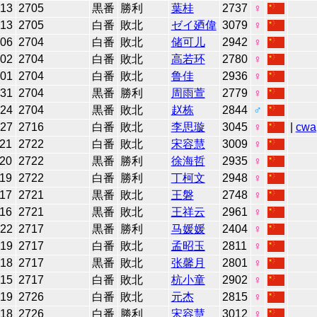
-13
2705
黒番
勝利
葉桂
2737
♀
-13
2705
白番
敗北
ゼイ廼偉
3079
♀
-06
2704
白番
敗北
储可儿
2942
♀
-02
2704
白番
敗北
高若环
2780
♀
-01
2704
白番
敗北
鲁佳
2936
♀
-31
2704
黒番
勝利
周雨萱
2779
♀
-24
2704
黒番
敗北
赵栋
2844
♂
-27
2716
白番
敗北
李思璇
3045
♀
|
cwa
-21
2722
白番
敗北
宋容慧
3009
♀
-20
2722
黒番
勝利
徐海哲
2935
♀
-19
2722
白番
勝利
丁柯文
2948
♀
-17
2721
黒番
敗北
王磐
2748
♀
-16
2721
黒番
敗北
王祥云
2961
♀
-22
2717
黒番
勝利
马媛媛
2404
♀
-19
2717
白番
敗北
孟昭玉
2811
♀
-18
2717
黒番
敗北
张馨月
2801
♀
-15
2717
白番
敗北
杭小童
2902
♀
-19
2726
白番
敗北
元杰
2815
♀
-18
2726
白番
勝利
宋容慧
3012
♀