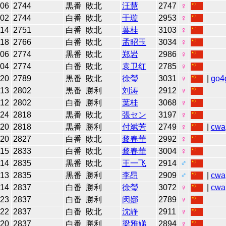
-06
2744
黒番
敗北
汪慧
2747
♀
-02
2744
白番
敗北
于璇
2953
♀
-14
2751
白番
敗北
葉桂
3103
♀
-18
2766
白番
敗北
孟昭玉
3034
♀
-06
2774
黒番
敗北
郑岩
2986
♀
-04
2774
白番
敗北
袁卫红
2785
♀
-20
2789
黒番
敗北
徐瑩
3031
♀
|
go4
-13
2802
黒番
勝利
刘涛
2912
♀
-12
2802
白番
勝利
葉桂
3068
♀
-24
2818
黒番
敗北
張セン
3197
♀
-20
2818
黒番
勝利
付斌芳
2749
♀
|
cwa
-20
2827
白番
敗北
黎春華
2992
♀
-15
2833
白番
敗北
黎春華
3004
♀
-14
2835
黒番
敗北
王一飞
2914
♂
-13
2835
黒番
勝利
李昂
2909
♂
|
cwa
-14
2837
白番
勝利
徐瑩
3072
♀
|
cwa
-23
2837
白番
勝利
闵娜
2789
♀
-22
2837
白番
敗北
沈静
2911
♀
-20
2837
白番
勝利
梁雅娣
2894
♀