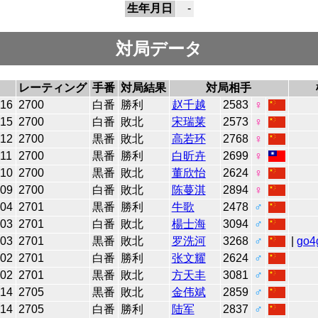
生年月日
-
対局データ
レーティング
手番
対局結果
対局相手
-16
2700
白番
勝利
赵千越
2583
♀
-15
2700
白番
敗北
宋瑞莱
2573
♀
-12
2700
黒番
敗北
高若环
2768
♀
-11
2700
黒番
勝利
白昕卉
2699
♀
-10
2700
黒番
敗北
董欣怡
2624
♀
-09
2700
白番
敗北
陈蔓淇
2894
♀
-04
2701
黒番
勝利
牛歌
2478
♂
-03
2701
白番
敗北
楊士海
3094
♂
-03
2701
黒番
敗北
罗洗河
3268
♂
|
go4
-02
2701
白番
勝利
张文耀
2624
♂
-02
2701
黒番
敗北
方天丰
3081
♂
-14
2705
黒番
敗北
金伟斌
2859
♂
-14
2705
白番
勝利
陆军
2837
♂