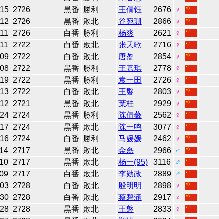
-15
2726
黒番
勝利
王倩钰
2676
♀
-12
2726
黒番
敗北
谷宛珊
2866
♀
-11
2726
白番
勝利
杨爽
2621
♀
-11
2722
白番
敗北
张天歌
2716
♀
-09
2722
白番
敗北
唐盈
2854
♀
-08
2722
黒番
勝利
王嘉琪
2778
♀
-19
2722
黒番
勝利
袁一田
2726
♀
-13
2722
白番
敗北
王磐
2803
♀
-12
2721
黒番
敗北
葉桂
2929
♀
-24
2724
黒番
勝利
陈倩薇
2562
♀
-17
2724
黒番
敗北
陈一鸣
3077
♀
-16
2724
白番
勝利
马媛媛
2462
♀
-14
2717
黒番
敗北
金磊
2966
♂
-10
2717
黒番
敗北
杨一(95)
3116
♂
-09
2717
白番
敗北
李勋政
2889
♂
-03
2728
白番
敗北
殷明明
2898
♀
-30
2728
白番
敗北
蔡碧涵
2917
♀
-28
2728
黒番
敗北
王磐
2833
♀