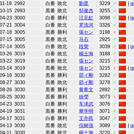
11-19
2992
白番
敗北
劉星
3229
♂
|
g
10-15
2993
黒番
敗北
邹俊杰
3255
♂
04-23
3000
白番
勝利
汪见虹
3098
♂
|
g
07-21
3004
白番
敗北
罗洗河
3326
♂
07-18
3005
黒番
勝利
張セン
3198
♀
07-15
3005
黒番
敗北
马石
2925
♂
07-14
3005
白番
敗北
段荣
3039
♂
|
g
03-26
3019
白番
敗北
楊士海
3188
♂
03-22
3019
白番
敗北
張セン
3215
♀
03-14
3019
黒番
敗北
張セン
3215
♀
|
g
09-16
3030
黒番
勝利
邵イ剛
3282
♂
08-27
3030
黒番
敗北
邵イ剛
3278
♂
08-26
3030
黒番
勝利
黄希文
2892
♂
08-25
3030
黒番
勝利
徐瑩
3073
♀
04-23
3031
白番
勝利
车泽武
3076
♂
04-19
3031
黒番
勝利
華学明
3071
♀
04-17
3031
白番
勝利
王亦民
3047
♂
04-13
3030
黒番
敗北
倪林强
3089
♂
|
g
04-11
3030
黒番
敗北
楊士海
3220
♂