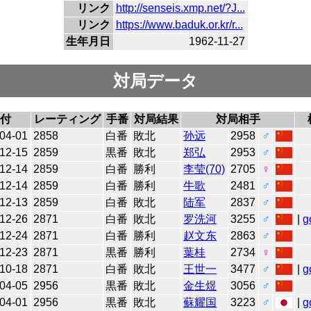
リンク
http://senseis.xmp.net/?J...
リンク
https://www.baduk.or.kr/r...
生年月日
1962-11-27
対局データ
付
レーティング
手番
対局結果
対局相手
04-01
2858
白番
敗北
孙远
2958
♂
12-15
2859
黒番
敗北
郑弘
2953
♂
12-14
2859
白番
勝利
李莹(70)
2705
♀
12-14
2859
白番
勝利
牛歌
2481
♂
12-13
2859
白番
敗北
陆军
2837
♂
12-26
2871
白番
敗北
罗洗河
3255
♂
|
g
12-24
2871
白番
勝利
赵文东
2863
♂
12-23
2871
黒番
勝利
葉桂
2734
♀
10-18
2871
白番
敗北
王世一
3477
♂
|
g
04-05
2956
黒番
敗北
金生煜
3056
♂
04-01
2956
黒番
敗北
蘇耀国
3223
♂
|
g